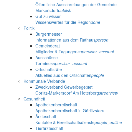
Öffentliche Ausschreibungen der Gemeinde
Markersdorf
publish
Gut zu wissen
Wissenswertes für die Region
done
Politik
Bürgermeister
Informationen aus dem Rathaus
person
Gemeinderat
Mitglieder & Tagungen
supervisor_account
Ausschüsse
Termine
supervisor_account
Ortschaftsräte
Aktuelles aus den Ortschaften
people
Kommunale Verbände
Zweckverband Gewerbegebiet
Görlitz-Markersdorf Am Hoterberg
streetview
Gesundheit
Apothekenbereitschaft
Apothekenbereitschaft in Görlitz
store
Ärzteschaft
Kontakte & Bereitschaftsdienste
people_outline
Tierärzteschaft