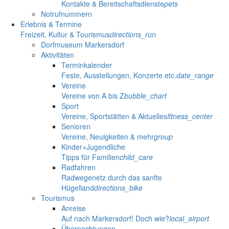
Kontakte & Bereitschaftsdienste
pets
Notrufnummern
Erlebnis & Termine
Freizeit, Kultur & Tourismus
directions_run
Dorfmuseum Markersdorf
Aktivitäten
Terminkalender
Feste, Ausstellungen, Konzerte etc.
date_range
Vereine
Vereine von A bis Z
bubble_chart
Sport
Vereine, Sportstätten & Aktuelles
fitness_center
Senioren
Vereine, Neuigkeiten & mehr
group
Kinder+Jugendliche
Tipps für Familien
child_care
Radfahren
Radwegenetz durch das sanfte
Hügelland
directions_bike
Tourismus
Anreise
Auf nach Markersdorf! Doch wie?
local_airport
Übernachtungen