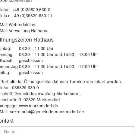
829 Markersdorf
lefon: +49 (0)35829 630-0
lefax: +49 (0)35829 630-11
Mail Webredaktion:
Mail Verwaltung Rathaus:
ffnungszeiten Rathaus
ntag:
08:30 – 11:30 Uhr
enstag:
08:30 – 11:30 Uhr und 14:00 – 18:00 Uhr
ttwoch:
geschlossen
nnerstag:
08:30 – 11:30 Uhr und 14:00 – 17:00 Uhr
eitag:
geschlossen
ßerhalb der Öffnungszeiten können Termine vereinbart werden.
lefon: 035829 630-0
schrift: Gemeindeverwaltung Markersdorf,
rchstraße 3, 02829 Markersdorf
mepage: www.markersdorf.de
Mail: sekretariat@gemeinde-markersdorf.de
ontakt