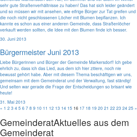
sehr gute Straßenverhältnisse zu haben! Das hat sich leider geändert
und so müssen wir mit ansehen, wie eifrige Bürger zur Tat greifen und
die noch nicht geschlossenen Löcher mit Blumen bepflanzen. Ich
kannte es schon aus einer anderen Gemeinde, dass Straßenlöcher
verkauft werden sollten, die Idee mit den Blumen finde ich besser.
30. Juni 2013
Bürgermeister Juni 2013
Liebe Bürgerinnen und Bürger der Gemeinde Markersdorf! Ich gebe
ehrlich zu, dass ich das Lied, aus dem ich hier zitiere, noch nie
bewusst gehört habe. Aber mit diesem Thema beschäftigen wir uns,
gemeinsam mit dem Gemeinderat und der Verwaltung, fast ständig!
Und selten war gerade die Frage der Entscheidungen so brisant wie
heute!
31. Mai 2013
«
1
2
3
4
5
6
7
8
9
10
11
12
13
14
15
16
17
18
19
20
21
22
23
24
25
»
Gemeinderat
Aktuelles aus dem
Gemeinderat