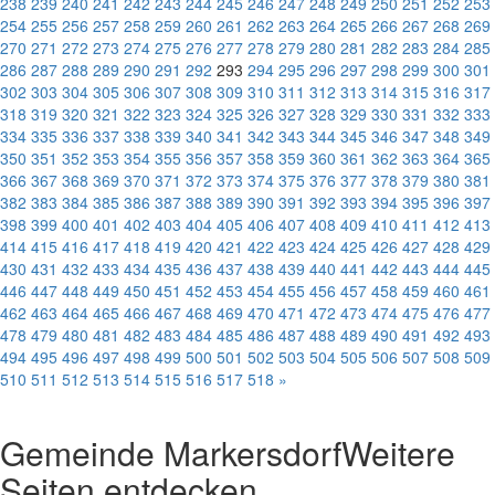
238
239
240
241
242
243
244
245
246
247
248
249
250
251
252
253
254
255
256
257
258
259
260
261
262
263
264
265
266
267
268
269
270
271
272
273
274
275
276
277
278
279
280
281
282
283
284
285
286
287
288
289
290
291
292
293
294
295
296
297
298
299
300
301
302
303
304
305
306
307
308
309
310
311
312
313
314
315
316
317
318
319
320
321
322
323
324
325
326
327
328
329
330
331
332
333
334
335
336
337
338
339
340
341
342
343
344
345
346
347
348
349
350
351
352
353
354
355
356
357
358
359
360
361
362
363
364
365
366
367
368
369
370
371
372
373
374
375
376
377
378
379
380
381
382
383
384
385
386
387
388
389
390
391
392
393
394
395
396
397
398
399
400
401
402
403
404
405
406
407
408
409
410
411
412
413
414
415
416
417
418
419
420
421
422
423
424
425
426
427
428
429
430
431
432
433
434
435
436
437
438
439
440
441
442
443
444
445
446
447
448
449
450
451
452
453
454
455
456
457
458
459
460
461
462
463
464
465
466
467
468
469
470
471
472
473
474
475
476
477
478
479
480
481
482
483
484
485
486
487
488
489
490
491
492
493
494
495
496
497
498
499
500
501
502
503
504
505
506
507
508
509
510
511
512
513
514
515
516
517
518
»
Gemeinde Markersdorf
Weitere
Seiten entdecken