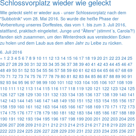
Schlossvorplatz wieder wie geleckt
Wie geleckt sieht er wieder aus - unser Schlossvorplatz nach dem
"Subbotnik" vom 28. Mai 2016. So wurde die heiße Phase der
Vorbereitung unseres Dorffestes, das vom 1. bis zum 3. Juli 2016,
stattfand, praktisch eingeleitet. Junge und "Ältere" (stimmt´s, Carola?!)
fanden sich zusammen, um den Winterdreck aus versteckten Ecken
zu holen und dem Laub aus dem alten Jahr zu Leibe zu rücken.
6. Juli 2016
«
1
2
3
4
5
6
7
8
9
10
11
12
13
14
15
16
17
18
19
20
21
22
23
24
25
26
27
28
29
30
31
32
33
34
35
36
37
38
39
40
41
42
43
44
45
46
47
48
49
50
51
52
53
54
55
56
57
58
59
60
61
62
63
64
65
66
67
68
69
70
71
72
73
74
75
76
77
78
79
80
81
82
83
84
85
86
87
88
89
90
91
92
93
94
95
96
97
98
99
100
101
102
103
104
105
106
107
108
109
110
111
112
113
114
115
116
117
118
119
120
121
122
123
124
125
126
127
128
129
130
131
132
133
134
135
136
137
138
139
140
141
142
143
144
145
146
147
148
149
150
151
152
153
154
155
156
157
158
159
160
161
162
163
164
165
166
167
168
169
170
171
172
173
174
175
176
177
178
179
180
181
182
183
184
185
186
187
188
189
190
191
192
193
194
195
196
197
198
199
200
201
202
203
204
205
206
207
208
209
210
211
212
213
214
215
216
217
218
219
220
221
222
223
224
225
226
227
228
229
230
231
232
233
234
235
236
237