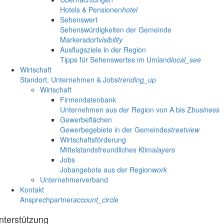
Hotels & Pensionen
hotel
Sehenswert
Sehenswürdigkeiten der Gemeinde
Markersdorf
visibility
Ausflugsziele in der Region
Tipps für Sehenswertes im Umland
local_see
Wirtschaft
Standort, Unternehmen & Jobs
trending_up
Wirtschaft
Firmendatenbank
Unternehmen aus der Region von A bis Z
business
Gewerbeflächen
Gewerbegebiete in der Gemeinde
streetview
Wirtschaftsförderung
Mittelstandsfreundliches Klima
layers
Jobs
Jobangebote aus der Region
work
Unternehmerverband
Kontakt
Ansprechpartner
account_circle
nterstützung