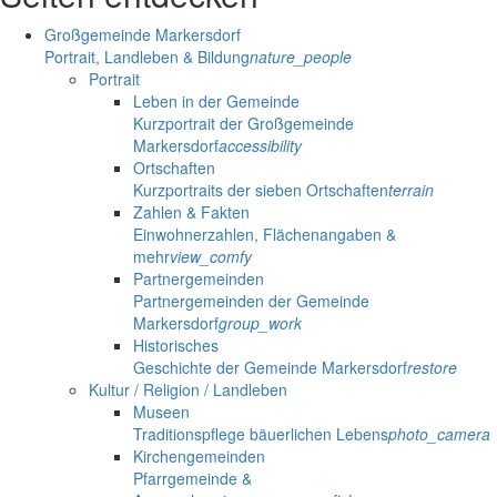
Großgemeinde Markersdorf
Portrait, Landleben & Bildung
nature_people
Portrait
Leben in der Gemeinde
Kurzportrait der Großgemeinde
Markersdorf
accessibility
Ortschaften
Kurzportraits der sieben Ortschaften
terrain
Zahlen & Fakten
Einwohnerzahlen, Flächenangaben &
mehr
view_comfy
Partnergemeinden
Partnergemeinden der Gemeinde
Markersdorf
group_work
Historisches
Geschichte der Gemeinde Markersdorf
restore
Kultur / Religion / Landleben
Museen
Traditionspflege bäuerlichen Lebens
photo_camera
Kirchengemeinden
Pfarrgemeinde &