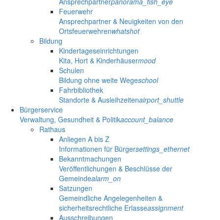
Ansprechpartner
panorama_fish_eye
Feuerwehr
Ansprechpartner & Neuigkeiten von den
Ortsfeuerwehren
whatshot
Bildung
Kindertageseinrichtungen
Kita, Hort & Kinderhäuser
mood
Schulen
Bildung ohne weite Wege
school
Fahrbibliothek
Standorte & Ausleihzeiten
airport_shuttle
Bürgerservice
Verwaltung, Gesundheit & Politik
account_balance
Rathaus
Anliegen A bis Z
Informationen für Bürger
settings_ethernet
Bekanntmachungen
Veröffentlichungen & Beschlüsse der
Gemeinde
alarm_on
Satzungen
Gemeindliche Angelegenheiten &
sicherheitsrechtliche Erlasse
assignment
Ausschreibungen