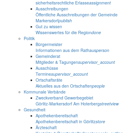
sicherheitsrechtliche Erlasse
assignment
Ausschreibungen
Öffentliche Ausschreibungen der Gemeinde
Markersdorf
publish
Gut zu wissen
Wissenswertes für die Region
done
Politik
Bürgermeister
Informationen aus dem Rathaus
person
Gemeinderat
Mitglieder & Tagungen
supervisor_account
Ausschüsse
Termine
supervisor_account
Ortschaftsräte
Aktuelles aus den Ortschaften
people
Kommunale Verbände
Zweckverband Gewerbegebiet
Görlitz-Markersdorf Am Hoterberg
streetview
Gesundheit
Apothekenbereitschaft
Apothekenbereitschaft in Görlitz
store
Ärzteschaft