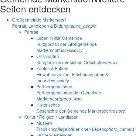
Seiten entdecken
Großgemeinde Markersdorf
Portrait, Landleben & Bildung
nature_people
Portrait
Leben in der Gemeinde
Kurzportrait der Großgemeinde
Markersdorf
accessibility
Ortschaften
Kurzportraits der sieben Ortschaften
terrain
Zahlen & Fakten
Einwohnerzahlen, Flächenangaben &
mehr
view_comfy
Partnergemeinden
Partnergemeinden der Gemeinde
Markersdorf
group_work
Historisches
Geschichte der Gemeinde Markersdorf
restore
Kultur / Religion / Landleben
Museen
Traditionspflege bäuerlichen Lebens
photo_camera
Kirchengemeinden