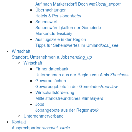
Auf nach Markersdorf! Doch wie?
local_airport
Übernachtungen
Hotels & Pensionen
hotel
Sehenswert
Sehenswürdigkeiten der Gemeinde
Markersdorf
visibility
Ausflugsziele in der Region
Tipps für Sehenswertes im Umland
local_see
Wirtschaft
Standort, Unternehmen & Jobs
trending_up
Wirtschaft
Firmendatenbank
Unternehmen aus der Region von A bis Z
business
Gewerbeflächen
Gewerbegebiete in der Gemeinde
streetview
Wirtschaftsförderung
Mittelstandsfreundliches Klima
layers
Jobs
Jobangebote aus der Region
work
Unternehmerverband
Kontakt
Ansprechpartner
account_circle