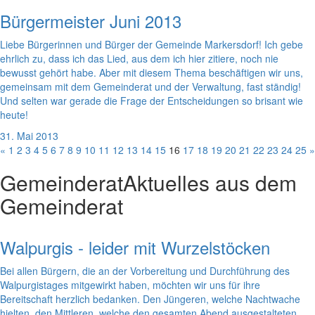
Bürgermeister Juni 2013
Liebe Bürgerinnen und Bürger der Gemeinde Markersdorf! Ich gebe
ehrlich zu, dass ich das Lied, aus dem ich hier zitiere, noch nie
bewusst gehört habe. Aber mit diesem Thema beschäftigen wir uns,
gemeinsam mit dem Gemeinderat und der Verwaltung, fast ständig!
Und selten war gerade die Frage der Entscheidungen so brisant wie
heute!
31. Mai 2013
«
1
2
3
4
5
6
7
8
9
10
11
12
13
14
15
16
17
18
19
20
21
22
23
24
25
»
Gemeinderat
Aktuelles aus dem
Gemeinderat
Walpurgis - leider mit Wurzelstöcken
Bei allen Bürgern, die an der Vorbereitung und Durchführung des
Walpurgistages mitgewirkt haben, möchten wir uns für ihre
Bereitschaft herzlich bedanken. Den Jüngeren, welche Nachtwache
hielten, den Mittleren, welche den gesamten Abend ausgestalteten