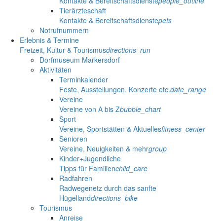
Kontakte & Bereitschaftsdienste
people_outline
Tierärzteschaft
Kontakte & Bereitschaftsdienste
pets
Notrufnummern
Erlebnis & Termine
Freizeit, Kultur & Tourismus
directions_run
Dorfmuseum Markersdorf
Aktivitäten
Terminkalender
Feste, Ausstellungen, Konzerte etc.
date_range
Vereine
Vereine von A bis Z
bubble_chart
Sport
Vereine, Sportstätten & Aktuelles
fitness_center
Senioren
Vereine, Neuigkeiten & mehr
group
Kinder+Jugendliche
Tipps für Familien
child_care
Radfahren
Radwegenetz durch das sanfte
Hügelland
directions_bike
Tourismus
Anreise