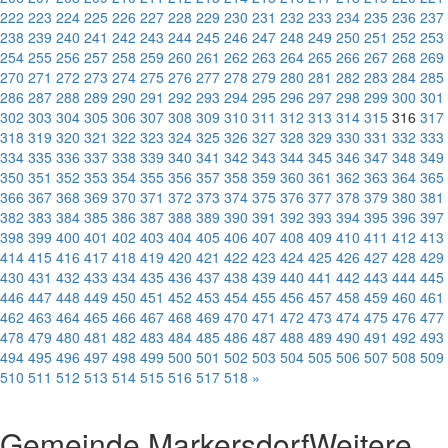
222
223
224
225
226
227
228
229
230
231
232
233
234
235
236
237
238
239
240
241
242
243
244
245
246
247
248
249
250
251
252
253
254
255
256
257
258
259
260
261
262
263
264
265
266
267
268
269
270
271
272
273
274
275
276
277
278
279
280
281
282
283
284
285
286
287
288
289
290
291
292
293
294
295
296
297
298
299
300
301
302
303
304
305
306
307
308
309
310
311
312
313
314
315
316
317
318
319
320
321
322
323
324
325
326
327
328
329
330
331
332
333
334
335
336
337
338
339
340
341
342
343
344
345
346
347
348
349
350
351
352
353
354
355
356
357
358
359
360
361
362
363
364
365
366
367
368
369
370
371
372
373
374
375
376
377
378
379
380
381
382
383
384
385
386
387
388
389
390
391
392
393
394
395
396
397
398
399
400
401
402
403
404
405
406
407
408
409
410
411
412
413
414
415
416
417
418
419
420
421
422
423
424
425
426
427
428
429
430
431
432
433
434
435
436
437
438
439
440
441
442
443
444
445
446
447
448
449
450
451
452
453
454
455
456
457
458
459
460
461
462
463
464
465
466
467
468
469
470
471
472
473
474
475
476
477
478
479
480
481
482
483
484
485
486
487
488
489
490
491
492
493
494
495
496
497
498
499
500
501
502
503
504
505
506
507
508
509
510
511
512
513
514
515
516
517
518
»
Gemeinde Markersdorf
Weitere