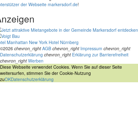
terstützer der Webseite markersdorf.de
!
Anzeigen
tel Manhattan New York
Hotel Nürnberg
©2026
chevron_right
AGB
chevron_right
Impressum
chevron_right
Datenschutzerklärung
chevron_right
Erklärung zur Barrierefreiheit
chevron_right
Werben
Diese Webseite verwendet Cookies. Wenn Sie auf dieser Seite
weitersurfen, stimmen Sie der Cookie-Nutzung
zu
OK
Datenschutzerklärung