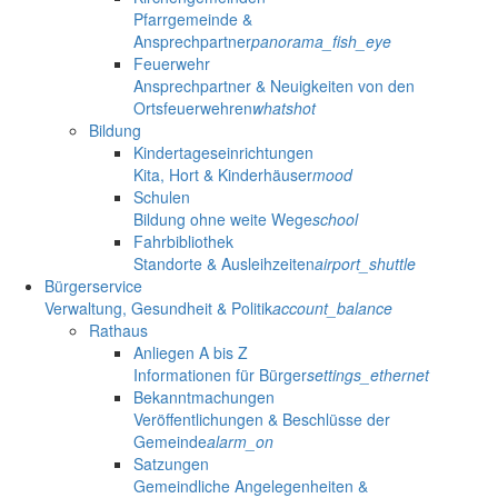
Pfarrgemeinde &
Ansprechpartner
panorama_fish_eye
Feuerwehr
Ansprechpartner & Neuigkeiten von den
Ortsfeuerwehren
whatshot
Bildung
Kindertageseinrichtungen
Kita, Hort & Kinderhäuser
mood
Schulen
Bildung ohne weite Wege
school
Fahrbibliothek
Standorte & Ausleihzeiten
airport_shuttle
Bürgerservice
Verwaltung, Gesundheit & Politik
account_balance
Rathaus
Anliegen A bis Z
Informationen für Bürger
settings_ethernet
Bekanntmachungen
Veröffentlichungen & Beschlüsse der
Gemeinde
alarm_on
Satzungen
Gemeindliche Angelegenheiten &