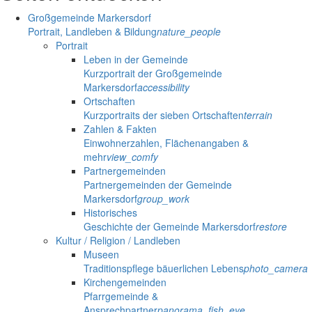
Großgemeinde Markersdorf
Portrait, Landleben & Bildung
nature_people
Portrait
Leben in der Gemeinde
Kurzportrait der Großgemeinde
Markersdorf
accessibility
Ortschaften
Kurzportraits der sieben Ortschaften
terrain
Zahlen & Fakten
Einwohnerzahlen, Flächenangaben &
mehr
view_comfy
Partnergemeinden
Partnergemeinden der Gemeinde
Markersdorf
group_work
Historisches
Geschichte der Gemeinde Markersdorf
restore
Kultur / Religion / Landleben
Museen
Traditionspflege bäuerlichen Lebens
photo_camera
Kirchengemeinden
Pfarrgemeinde &
Ansprechpartner
panorama_fish_eye