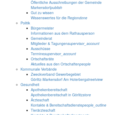
Öffentliche Ausschreibungen der Gemeinde
Markersdorf
publish
Gut zu wissen
Wissenswertes für die Region
done
Politik
Bürgermeister
Informationen aus dem Rathaus
person
Gemeinderat
Mitglieder & Tagungen
supervisor_account
Ausschüsse
Termine
supervisor_account
Ortschaftsräte
Aktuelles aus den Ortschaften
people
Kommunale Verbände
Zweckverband Gewerbegebiet
Görlitz-Markersdorf Am Hoterberg
streetview
Gesundheit
Apothekenbereitschaft
Apothekenbereitschaft in Görlitz
store
Ärzteschaft
Kontakte & Bereitschaftsdienste
people_outline
Tierärzteschaft