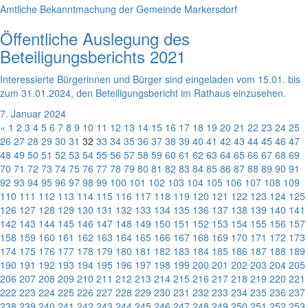
Amtliche Bekanntmachung der Gemeinde Markersdorf
Öffentliche Auslegung des
Beteiligungsberichts 2021
Interessierte Bürgerinnen und Bürger sind eingeladen vom 15.01. bis
zum 31.01.2024, den Beteiligungsbericht im Rathaus einzusehen.
7. Januar 2024
«
1
2
3
4
5
6
7
8
9
10
11
12
13
14
15
16
17
18
19
20
21
22
23
24
25
26
27
28
29
30
31
32
33
34
35
36
37
38
39
40
41
42
43
44
45
46
47
48
49
50
51
52
53
54
55
56
57
58
59
60
61
62
63
64
65
66
67
68
69
70
71
72
73
74
75
76
77
78
79
80
81
82
83
84
85
86
87
88
89
90
91
92
93
94
95
96
97
98
99
100
101
102
103
104
105
106
107
108
109
110
111
112
113
114
115
116
117
118
119
120
121
122
123
124
125
126
127
128
129
130
131
132
133
134
135
136
137
138
139
140
141
142
143
144
145
146
147
148
149
150
151
152
153
154
155
156
157
158
159
160
161
162
163
164
165
166
167
168
169
170
171
172
173
174
175
176
177
178
179
180
181
182
183
184
185
186
187
188
189
190
191
192
193
194
195
196
197
198
199
200
201
202
203
204
205
206
207
208
209
210
211
212
213
214
215
216
217
218
219
220
221
222
223
224
225
226
227
228
229
230
231
232
233
234
235
236
237
238
239
240
241
242
243
244
245
246
247
248
249
250
251
252
253