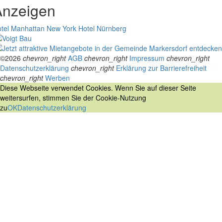
Anzeigen
tel Manhattan New York
Hotel Nürnberg
©2026
chevron_right
AGB
chevron_right
Impressum
chevron_right
Datenschutzerklärung
chevron_right
Erklärung zur Barrierefreiheit
chevron_right
Werben
Diese Webseite verwendet Cookies. Wenn Sie auf dieser Seite
weitersurfen, stimmen Sie der Cookie-Nutzung
zu
OK
Datenschutzerklärung