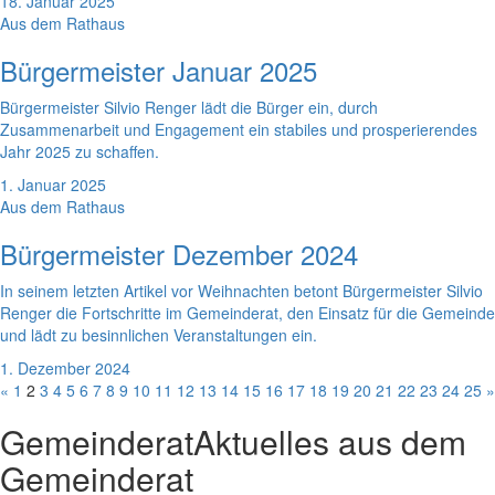
18. Januar 2025
Aus dem Rathaus
Bürgermeister Januar 2025
Bürgermeister Silvio Renger lädt die Bürger ein, durch
Zusammenarbeit und Engagement ein stabiles und prosperierendes
Jahr 2025 zu schaffen.
1. Januar 2025
Aus dem Rathaus
Bürgermeister Dezember 2024
In seinem letzten Artikel vor Weihnachten betont Bürgermeister Silvio
Renger die Fortschritte im Gemeinderat, den Einsatz für die Gemeinde
und lädt zu besinnlichen Veranstaltungen ein.
1. Dezember 2024
«
1
2
3
4
5
6
7
8
9
10
11
12
13
14
15
16
17
18
19
20
21
22
23
24
25
»
Gemeinderat
Aktuelles aus dem
Gemeinderat