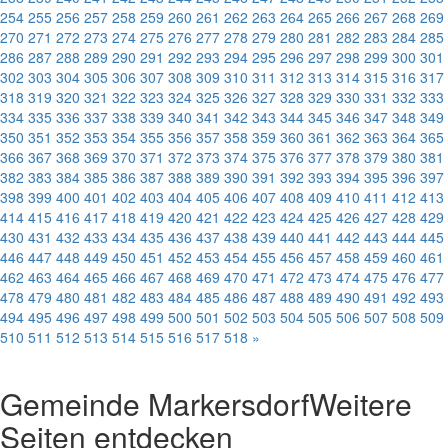
254
255
256
257
258
259
260
261
262
263
264
265
266
267
268
269
270
271
272
273
274
275
276
277
278
279
280
281
282
283
284
285
286
287
288
289
290
291
292
293
294
295
296
297
298
299
300
301
302
303
304
305
306
307
308
309
310
311
312
313
314
315
316
317
318
319
320
321
322
323
324
325
326
327
328
329
330
331
332
333
334
335
336
337
338
339
340
341
342
343
344
345
346
347
348
349
350
351
352
353
354
355
356
357
358
359
360
361
362
363
364
365
366
367
368
369
370
371
372
373
374
375
376
377
378
379
380
381
382
383
384
385
386
387
388
389
390
391
392
393
394
395
396
397
398
399
400
401
402
403
404
405
406
407
408
409
410
411
412
413
414
415
416
417
418
419
420
421
422
423
424
425
426
427
428
429
430
431
432
433
434
435
436
437
438
439
440
441
442
443
444
445
446
447
448
449
450
451
452
453
454
455
456
457
458
459
460
461
462
463
464
465
466
467
468
469
470
471
472
473
474
475
476
477
478
479
480
481
482
483
484
485
486
487
488
489
490
491
492
493
494
495
496
497
498
499
500
501
502
503
504
505
506
507
508
509
510
511
512
513
514
515
516
517
518
»
Gemeinde Markersdorf
Weitere
Seiten entdecken