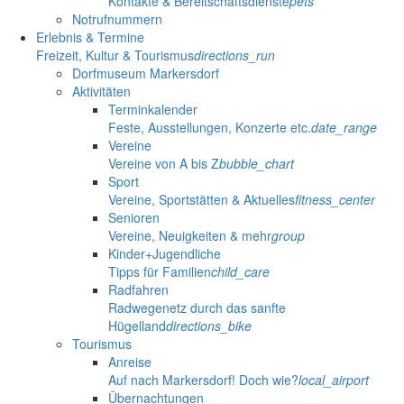
Kontakte & Bereitschaftsdienste
pets
Notrufnummern
Erlebnis & Termine
Freizeit, Kultur & Tourismus
directions_run
Dorfmuseum Markersdorf
Aktivitäten
Terminkalender
Feste, Ausstellungen, Konzerte etc.
date_range
Vereine
Vereine von A bis Z
bubble_chart
Sport
Vereine, Sportstätten & Aktuelles
fitness_center
Senioren
Vereine, Neuigkeiten & mehr
group
Kinder+Jugendliche
Tipps für Familien
child_care
Radfahren
Radwegenetz durch das sanfte
Hügelland
directions_bike
Tourismus
Anreise
Auf nach Markersdorf! Doch wie?
local_airport
Übernachtungen