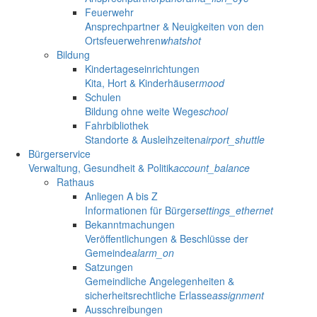
Feuerwehr
Ansprechpartner & Neuigkeiten von den
Ortsfeuerwehren
whatshot
Bildung
Kindertageseinrichtungen
Kita, Hort & Kinderhäuser
mood
Schulen
Bildung ohne weite Wege
school
Fahrbibliothek
Standorte & Ausleihzeiten
airport_shuttle
Bürgerservice
Verwaltung, Gesundheit & Politik
account_balance
Rathaus
Anliegen A bis Z
Informationen für Bürger
settings_ethernet
Bekanntmachungen
Veröffentlichungen & Beschlüsse der
Gemeinde
alarm_on
Satzungen
Gemeindliche Angelegenheiten &
sicherheitsrechtliche Erlasse
assignment
Ausschreibungen