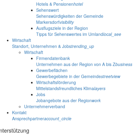
Hotels & Pensionen
hotel
Sehenswert
Sehenswürdigkeiten der Gemeinde
Markersdorf
visibility
Ausflugsziele in der Region
Tipps für Sehenswertes im Umland
local_see
Wirtschaft
Standort, Unternehmen & Jobs
trending_up
Wirtschaft
Firmendatenbank
Unternehmen aus der Region von A bis Z
business
Gewerbeflächen
Gewerbegebiete in der Gemeinde
streetview
Wirtschaftsförderung
Mittelstandsfreundliches Klima
layers
Jobs
Jobangebote aus der Region
work
Unternehmerverband
Kontakt
Ansprechpartner
account_circle
nterstützung