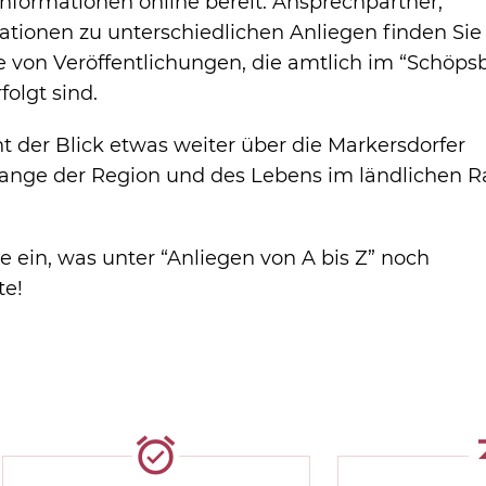
Informationen online bereit. Ansprechpartner,
tionen zu unterschiedlichen Anliegen finden Sie 
 von Veröffentlichungen, die amtlich im “Schöps
folgt sind.
t der Blick etwas weiter über die Markersdorfer
lange der Region und des Lebens im ländlichen 
e ein, was unter “Anliegen von A bis Z” noch
te!
alarm_on
pu