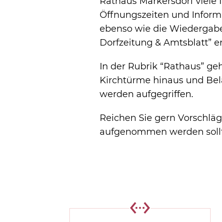
Rathaus Markersdorf viele 
Öffnungszeiten und Informa
ebenso wie die Wiedergabe
Dorfzeitung & Amtsblatt” er
In der Rubrik “Rathaus” geh
Kirchtürme hinaus und Be
werden aufgegriffen.
Reichen Sie gern Vorschläg
aufgenommen werden soll
settings_ethernet