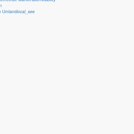
n
im Umland
local_see
 stellt das Rathaus Markersdorf viele Informationen online bereit. A
on Veröffentlichungen, die amtlich im “Schöpsboten – Dorfzeitung & Amt
dorfer Kirchtürme hinaus und Belange der Region und des Lebens im lä
och aufgenommen werden sollte!
publish
achungen
Ausschreibungen
iedergabe amtlicher
Öffentliche Ausschreibungen de