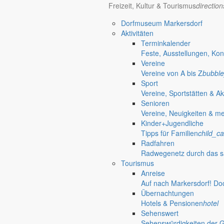
Freizeit, Kultur & Tourismus
directio
Dorfmuseum Markersdorf
Aktivitäten
Terminkalender
Feste, Ausstellungen, Kon
Vereine
Vereine von A bis Z
bubble
Sport
Vereine, Sportstätten & Ak
Senioren
Vereine, Neuigkeiten & m
Kinder+Jugendliche
Tipps für Familien
child_ca
Radfahren
Radwegenetz durch das s
Tourismus
Anreise
Auf nach Markersdorf! Do
Übernachtungen
Hotels & Pensionen
hotel
Sehenswert
Sehenswürdigkeiten der 