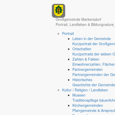
Anzeigen
Hotel Manhattan New York
Hotel Nürnberg
Großgemeinde Markersdorf
Portrait, Landleben & Bildung
nature
Portrait
Regional werben auf markersdorf.de!
anzeigen@gemeinde-markers
Leben in der Gemeinde
Kurzportrait der Großgem
Home
Ortschaften
chevron_right
Bürgerservice
Kurzportraits der sieben 
chevron_right
Rathaus
Zahlen & Fakten
Markersdorf
Einwohnerzahlen, Fläche
Deutsch-Paulsdorf
Partnergemeinden
Holtendorf
Partnergemeinden der Ge
Gersdorf
Historisches
Geschichte der Gemeinde
Kultur / Religion / Landleben
Museen
Traditionspflege bäuerlic
Kirchengemeinden
Pfarrgemeinde & Ansprec