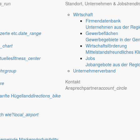
ns_run
Standort, Unternehmen & Jobs
trendi
Wirtschaft
Firmendatenbank
Unternehmen aus der Regio
zerte etc.
date_range
Gewerbeflächen
Gewerbegebiete in der Ge
_chart
Wirtschaftsförderung
Mittelstandsfreundliches Kl
tuelles
fitness_center
Jobs
Jobangebote aus der Regi
ehr
group
Unternehmerverband
Kontakt
re
Ansprechpartner
account_circle
anfte Hügelland
directions_bike
ch wie?
local_airport
Gemeinde Markersdorf
visibility