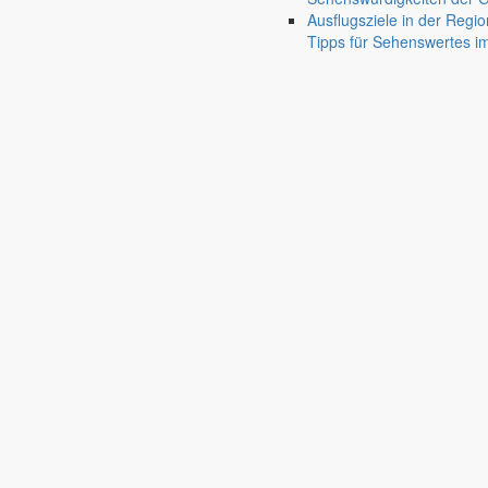
Friedersdorf
Ausflugsziele in der Regio
Pfaffendorf
Tipps für Sehenswertes 
Jauernick-Buschbach
Rathaus
Informationen aus dem Rathaus
Früher musste man wegen jeder Angelegenheit “uff de Gemeende”, heute
unterschiedlichen Anliegen finden Sie hier ebenso wie die Wiedergabe v
In der Rubrik “Rathaus” geht der Blick etwas weiter über die Markers
Reichen Sie gern Vorschläge ein, was unter “Anliegen von A bis Z” n
settings_ethernet
alarm_on
Anliegen A bis Z
Bekanntm
Bürgerinformationen, Dokumente & mehr
Redaktionelle W