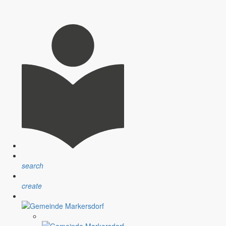
nsprechpartner, Öffnungszeiten und Informationen zu
sblatt” erfolgt sind.
ndlichen Raum werden aufgegriffen.
search
create
assignment
Satzungen
r Gemeinde
Verfahrensvorschriften und Gebühren