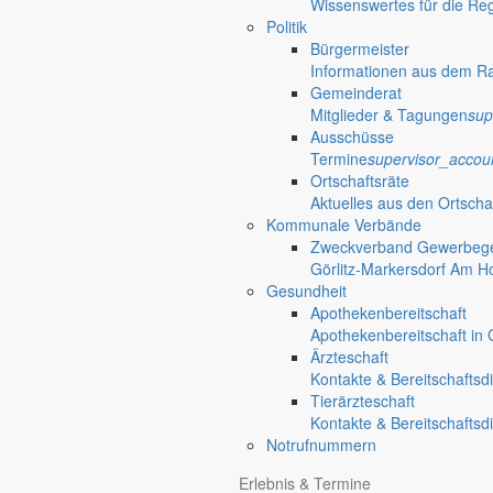
Wissenswertes für die Re
Politik
Bürgermeister
Informationen aus dem R
Gemeinderat
Mitglieder & Tagungen
sup
Ausschüsse
Termine
supervisor_accou
Ortschaftsräte
Aktuelles aus den Ortscha
Kommunale Verbände
Zweckverband Gewerbege
Görlitz-Markersdorf Am H
Gesundheit
Apothekenbereitschaft
Apothekenbereitschaft in G
Ärzteschaft
Kontakte & Bereitschaftsd
Tierärzteschaft
Kontakte & Bereitschaftsd
Notrufnummern
Erlebnis & Termine