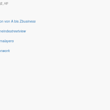
ng_up
n von A bis Z
business
meinde
streetview
ima
layers
on
work