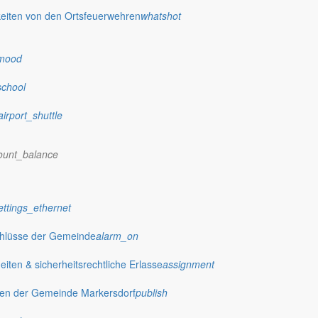
eiten von den Ortsfeuerwehren
whatshot
mood
school
airport_shuttle
ount_balance
ettings_ethernet
chlüsse der Gemeinde
alarm_on
ten & sicherheitsrechtliche Erlasse
assignment
gen der Gemeinde Markersdorf
publish