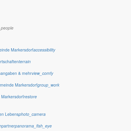
_people
dorf.de
einde Markersdorf
accessibility
Ortschaften
terrain
nangaben & mehr
view_comfy
meinde Markersdorf
group_work
 Markersdorf
restore
hen Lebens
photo_camera
hpartner
panorama_fish_eye