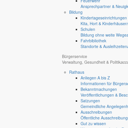
Feuerwehr
Ansprechpartner & Neuigk
Bildung
Kindertageseinrichtungen
Kita, Hort & Kinderhäuser
Schulen
Bildung ohne weite Wege
Fahrbibliothek
Standorte & Ausleihzeiten
Bürgerservice
Verwaltung, Gesundheit & Politik
acc
Rathaus
Anliegen A bis Z
Informationen für Bürger
s
Bekanntmachungen
Veröffentlichungen & Bes
Satzungen
Gemeindliche Angelegenhei
Ausschreibungen
Öffentliche Ausschreibun
Gut zu wissen