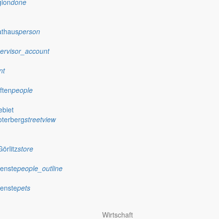
gion
done
athaus
person
ervisor_account
nt
ften
people
biet
oterberg
streetview
örlitz
store
ienste
people_outline
ienste
pets
Wirtschaft