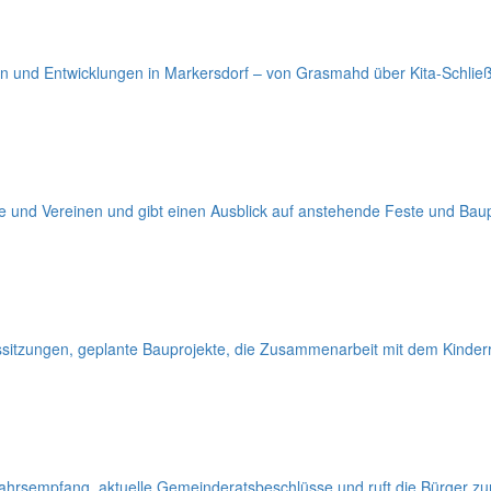
en und Entwicklungen in Markersdorf – von Grasmahd über Kita-Schließu
e und Vereinen und gibt einen Ausblick auf anstehende Feste und Baup
ssitzungen, geplante Bauprojekte, die Zusammenarbeit mit dem Kinderra
jahrsempfang, aktuelle Gemeinderatsbeschlüsse und ruft die Bürger zu