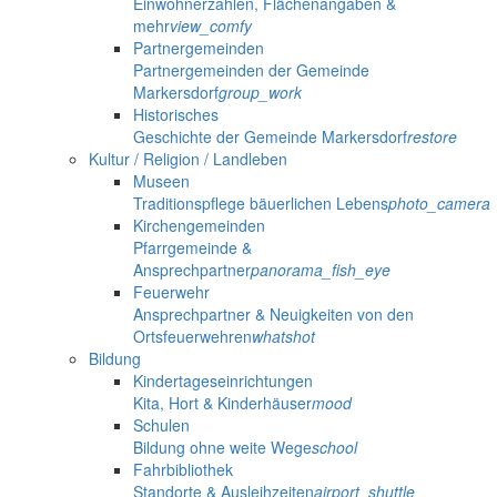
Einwohnerzahlen, Flächenangaben &
mehr
view_comfy
Partnergemeinden
Partnergemeinden der Gemeinde
Markersdorf
group_work
Historisches
Geschichte der Gemeinde Markersdorf
restore
Kultur / Religion / Landleben
Museen
Traditionspflege bäuerlichen Lebens
photo_camera
Kirchengemeinden
Pfarrgemeinde &
Ansprechpartner
panorama_fish_eye
Feuerwehr
Ansprechpartner & Neuigkeiten von den
Ortsfeuerwehren
whatshot
Bildung
Kindertageseinrichtungen
Kita, Hort & Kinderhäuser
mood
Schulen
Bildung ohne weite Wege
school
Fahrbibliothek
Standorte & Ausleihzeiten
airport_shuttle