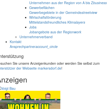
Unternehmen aus der Region von A bis Z
business
Gewerbeflächen
Gewerbegebiete in der Gemeinde
streetview
Wirtschaftsförderung
Mittelstandsfreundliches Klima
layers
Jobs
Jobangebote aus der Region
work
Unternehmerverband
Kontakt
Ansprechpartner
account_circle
nterstützung
suchen Sie unsere Anzeigenkunden oder werden Sie selbst zum
terstützer der Webseite markersdorf.de
!
Anzeigen