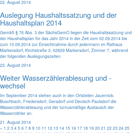
22. August 2014
Auslegung Haushaltssatzung und der
Haushaltsplan 2014
Gemäß § 76 Abs. 3 der SächsGemO liegen die Haushaltssatzung und
der Haushaltsplan für das Jahr 2014 in der Zeit vom 02.09.2014 bis
zum 10.09.2014 zur Einsichtnahme durch jedermann im Rathaus
Markersdorf, Kirchstraße 3, 02829 Markersdorf, Zimmer 7, während
der folgenden Auslegungszeiten
22. August 2014
Weiter Wasserzählerablesung und -
wechsel
Im September 2014 stehen auch in den Ortsteilen Jauernick-
Buschbach, Friedersdorf, Gersdorf und Deutsch-Paulsdorf die
Wasserzählerablesung und der turnusmäßige Austausch der
Wasserzähler an.
21. August 2014
«
1
2
3
4
5
6
7
8
9
10
11
12
13
14
15
16
17
18
19
20
21
22
23
24
25