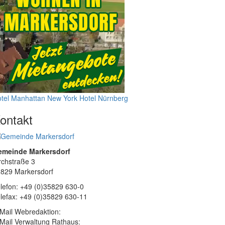
tel Manhattan New York
Hotel Nürnberg
ontakt
emeinde Markersdorf
rchstraße 3
829 Markersdorf
lefon: +49 (0)35829 630-0
lefax: +49 (0)35829 630-11
Mail Webredaktion:
Mail Verwaltung Rathaus: