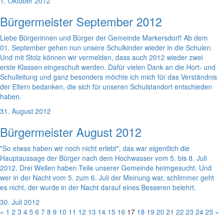
1. Oktober 2012
Bürgermeister September 2012
Liebe Bürgerinnen und Bürger der Gemeinde Markersdorf! Ab dem
01. September gehen nun unsere Schulkinder wieder in die Schulen.
Und mit Stolz können wir vermelden, dass auch 2012 wieder zwei
erste Klassen eingeschult werden. Dafür vielen Dank an die Hort- und
Schulleitung und ganz besonders möchte ich mich für das Verständnis
der Eltern bedanken, die sich für unseren Schulstandort entschieden
haben.
31. August 2012
Bürgermeister August 2012
"So etwas haben wir noch nicht erlebt", das war eigentlich die
Hauptaussage der Bürger nach dem Hochwasser vom 5. bis 8. Juli
2012. Drei Wellen haben Teile unserer Gemeinde heimgesucht. Und
wer in der Nacht vom 5. zum 6. Juli der Meinung war, schlimmer geht
es nicht, der wurde in der Nacht darauf eines Besseren belehrt.
30. Juli 2012
«
1
2
3
4
5
6
7
8
9
10
11
12
13
14
15
16
17
18
19
20
21
22
23
24
25
»