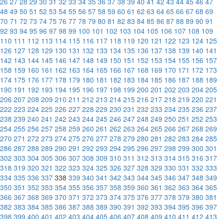
26
27
28
29
30
31
32
33
34
35
36
37
38
39
40
41
42
43
44
45
46
47
48
49
50
51
52
53
54
55
56
57
58
59
60
61
62
63
64
65
66
67
68
69
70
71
72
73
74
75
76
77
78
79
80
81
82
83
84
85
86
87
88
89
90
91
92
93
94
95
96
97
98
99
100
101
102
103
104
105
106
107
108
109
110
111
112
113
114
115
116
117
118
119
120
121
122
123
124
125
126
127
128
129
130
131
132
133
134
135
136
137
138
139
140
141
142
143
144
145
146
147
148
149
150
151
152
153
154
155
156
157
158
159
160
161
162
163
164
165
166
167
168
169
170
171
172
173
174
175
176
177
178
179
180
181
182
183
184
185
186
187
188
189
190
191
192
193
194
195
196
197
198
199
200
201
202
203
204
205
206
207
208
209
210
211
212
213
214
215
216
217
218
219
220
221
222
223
224
225
226
227
228
229
230
231
232
233
234
235
236
237
238
239
240
241
242
243
244
245
246
247
248
249
250
251
252
253
254
255
256
257
258
259
260
261
262
263
264
265
266
267
268
269
270
271
272
273
274
275
276
277
278
279
280
281
282
283
284
285
286
287
288
289
290
291
292
293
294
295
296
297
298
299
300
301
302
303
304
305
306
307
308
309
310
311
312
313
314
315
316
317
318
319
320
321
322
323
324
325
326
327
328
329
330
331
332
333
334
335
336
337
338
339
340
341
342
343
344
345
346
347
348
349
350
351
352
353
354
355
356
357
358
359
360
361
362
363
364
365
366
367
368
369
370
371
372
373
374
375
376
377
378
379
380
381
382
383
384
385
386
387
388
389
390
391
392
393
394
395
396
397
398
399
400
401
402
403
404
405
406
407
408
409
410
411
412
413