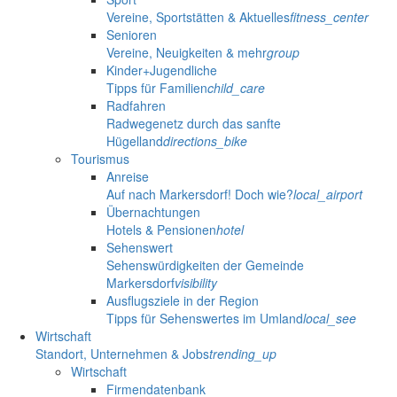
Vereine, Sportstätten & Aktuelles
fitness_center
Senioren
Vereine, Neuigkeiten & mehr
group
Kinder+Jugendliche
Tipps für Familien
child_care
Radfahren
Radwegenetz durch das sanfte
Hügelland
directions_bike
Tourismus
Anreise
Auf nach Markersdorf! Doch wie?
local_airport
Übernachtungen
Hotels & Pensionen
hotel
Sehenswert
Sehenswürdigkeiten der Gemeinde
Markersdorf
visibility
Ausflugsziele in der Region
Tipps für Sehenswertes im Umland
local_see
Wirtschaft
Standort, Unternehmen & Jobs
trending_up
Wirtschaft
Firmendatenbank