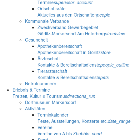
Termine
supervisor_account
Ortschaftsräte
Aktuelles aus den Ortschaften
people
Kommunale Verbände
Zweckverband Gewerbegebiet
Görlitz-Markersdorf Am Hoterberg
streetview
Gesundheit
Apothekenbereitschaft
Apothekenbereitschaft in Görlitz
store
Ärzteschaft
Kontakte & Bereitschaftsdienste
people_outline
Tierärzteschaft
Kontakte & Bereitschaftsdienste
pets
Notrufnummern
Erlebnis & Termine
Freizeit, Kultur & Tourismus
directions_run
Dorfmuseum Markersdorf
Aktivitäten
Terminkalender
Feste, Ausstellungen, Konzerte etc.
date_range
Vereine
Vereine von A bis Z
bubble_chart
Sport