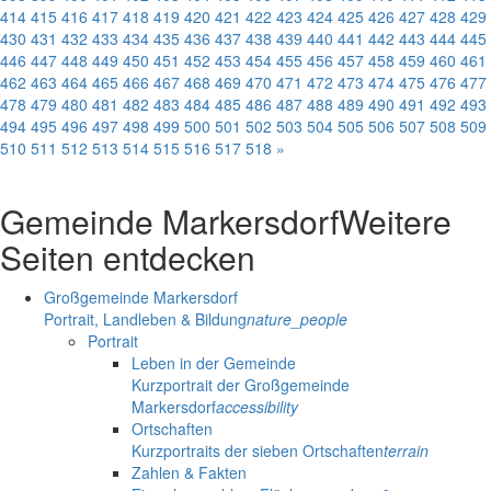
414
415
416
417
418
419
420
421
422
423
424
425
426
427
428
429
430
431
432
433
434
435
436
437
438
439
440
441
442
443
444
445
446
447
448
449
450
451
452
453
454
455
456
457
458
459
460
461
462
463
464
465
466
467
468
469
470
471
472
473
474
475
476
477
478
479
480
481
482
483
484
485
486
487
488
489
490
491
492
493
494
495
496
497
498
499
500
501
502
503
504
505
506
507
508
509
510
511
512
513
514
515
516
517
518
»
Gemeinde Markersdorf
Weitere
Seiten entdecken
Großgemeinde Markersdorf
Portrait, Landleben & Bildung
nature_people
Portrait
Leben in der Gemeinde
Kurzportrait der Großgemeinde
Markersdorf
accessibility
Ortschaften
Kurzportraits der sieben Ortschaften
terrain
Zahlen & Fakten