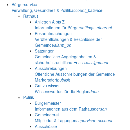
Bürgerservice
Verwaltung, Gesundheit & Politik
account_balance
Rathaus
Anliegen A bis Z
Informationen für Bürger
settings_ethernet
Bekanntmachungen
Veröffentlichungen & Beschlüsse der
Gemeinde
alarm_on
Satzungen
Gemeindliche Angelegenheiten &
sicherheitsrechtliche Erlasse
assignment
Ausschreibungen
Öffentliche Ausschreibungen der Gemeinde
Markersdorf
publish
Gut zu wissen
Wissenswertes für die Region
done
Politik
Bürgermeister
Informationen aus dem Rathaus
person
Gemeinderat
Mitglieder & Tagungen
supervisor_account
Ausschüsse