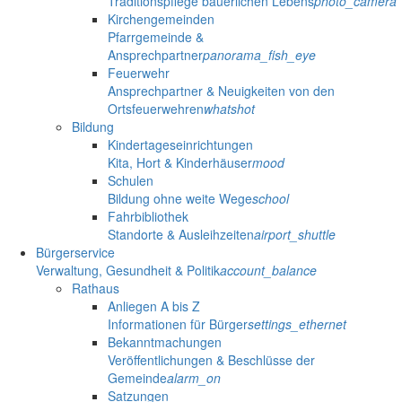
Traditionspflege bäuerlichen Lebens
photo_camera
Kirchengemeinden
Pfarrgemeinde &
Ansprechpartner
panorama_fish_eye
Feuerwehr
Ansprechpartner & Neuigkeiten von den
Ortsfeuerwehren
whatshot
Bildung
Kindertageseinrichtungen
Kita, Hort & Kinderhäuser
mood
Schulen
Bildung ohne weite Wege
school
Fahrbibliothek
Standorte & Ausleihzeiten
airport_shuttle
Bürgerservice
Verwaltung, Gesundheit & Politik
account_balance
Rathaus
Anliegen A bis Z
Informationen für Bürger
settings_ethernet
Bekanntmachungen
Veröffentlichungen & Beschlüsse der
Gemeinde
alarm_on
Satzungen