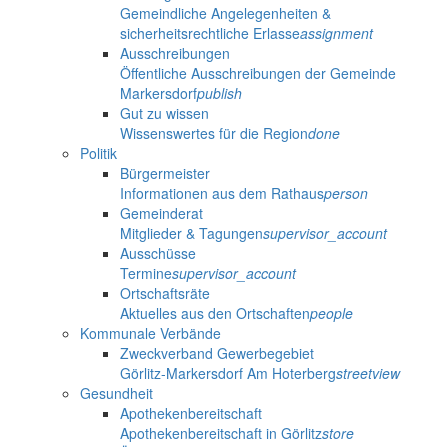
Gemeindliche Angelegenheiten &
sicherheitsrechtliche Erlasse
assignment
Ausschreibungen
Öffentliche Ausschreibungen der Gemeinde
Markersdorf
publish
Gut zu wissen
Wissenswertes für die Region
done
Politik
Bürgermeister
Informationen aus dem Rathaus
person
Gemeinderat
Mitglieder & Tagungen
supervisor_account
Ausschüsse
Termine
supervisor_account
Ortschaftsräte
Aktuelles aus den Ortschaften
people
Kommunale Verbände
Zweckverband Gewerbegebiet
Görlitz-Markersdorf Am Hoterberg
streetview
Gesundheit
Apothekenbereitschaft
Apothekenbereitschaft in Görlitz
store