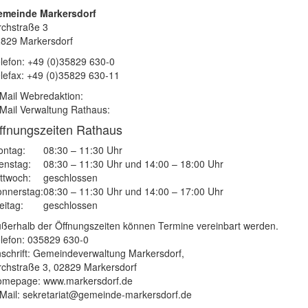
emeinde Markersdorf
rchstraße 3
829 Markersdorf
lefon: +49 (0)35829 630-0
lefax: +49 (0)35829 630-11
Mail Webredaktion:
Mail Verwaltung Rathaus:
ffnungszeiten Rathaus
ntag:
08:30 – 11:30 Uhr
enstag:
08:30 – 11:30 Uhr und 14:00 – 18:00 Uhr
ttwoch:
geschlossen
nnerstag:
08:30 – 11:30 Uhr und 14:00 – 17:00 Uhr
eitag:
geschlossen
ßerhalb der Öffnungszeiten können Termine vereinbart werden.
lefon: 035829 630-0
schrift: Gemeindeverwaltung Markersdorf,
rchstraße 3, 02829 Markersdorf
mepage: www.markersdorf.de
Mail: sekretariat@gemeinde-markersdorf.de