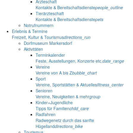
Ärzteschaft
Kontakte & Bereitschaftsdienste
people_outline
Tierärzteschaft
Kontakte & Bereitschaftsdienste
pets
Notrufnummern
Erlebnis & Termine
Freizeit, Kultur & Tourismus
directions_run
Dorfmuseum Markersdorf
Aktivitäten
Terminkalender
Feste, Ausstellungen, Konzerte etc.
date_range
Vereine
Vereine von A bis Z
bubble_chart
Sport
Vereine, Sportstätten & Aktuelles
fitness_center
Senioren
Vereine, Neuigkeiten & mehr
group
Kinder+Jugendliche
Tipps für Familien
child_care
Radfahren
Radwegenetz durch das sanfte
Hügelland
directions_bike
Tourismus