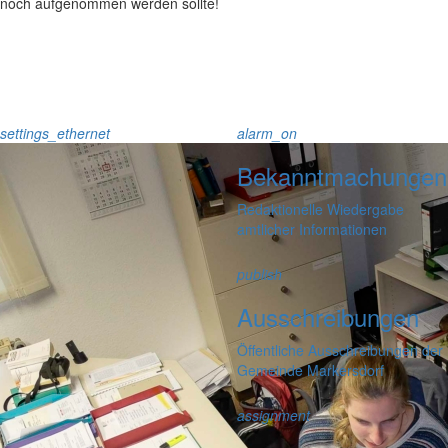
noch aufgenommen werden sollte!
settings_ethernet
alarm_on
Bekanntmachungen
Redaktionelle Wiedergabe
amtlicher Informationen
publish
Ausschreibungen
Öffentliche Ausschreibungen der
Gemeinde Markersdorf
assignment