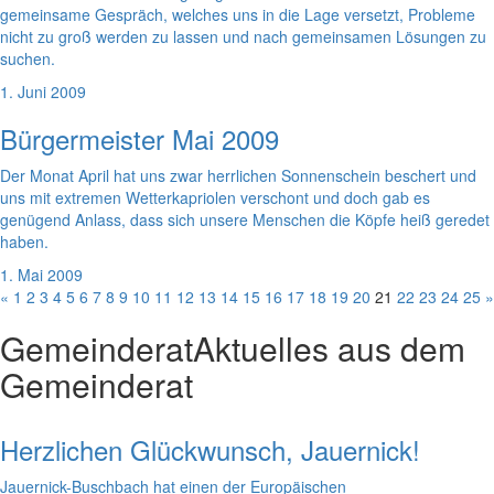
gemeinsame Gespräch, welches uns in die Lage versetzt, Probleme
nicht zu groß werden zu lassen und nach gemeinsamen Lösungen zu
suchen.
1. Juni 2009
Bürgermeister Mai 2009
Der Monat April hat uns zwar herrlichen Sonnenschein beschert und
uns mit extremen Wetterkapriolen verschont und doch gab es
genügend Anlass, dass sich unsere Menschen die Köpfe heiß geredet
haben.
1. Mai 2009
«
1
2
3
4
5
6
7
8
9
10
11
12
13
14
15
16
17
18
19
20
21
22
23
24
25
»
Gemeinderat
Aktuelles aus dem
Gemeinderat
Herzlichen Glückwunsch, Jauernick!
Jauernick-Buschbach hat einen der Europäischen