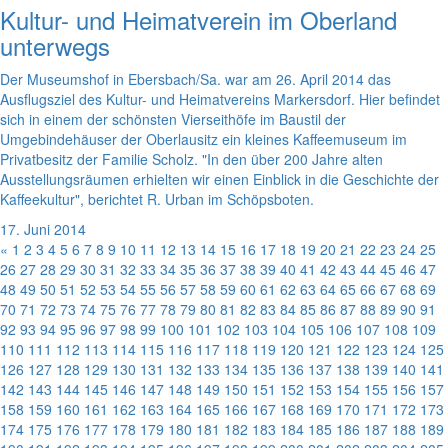
Kultur- und Heimatverein im Oberland
unterwegs
Der Museumshof in Ebersbach/Sa. war am 26. April 2014 das
Ausflugsziel des Kultur- und Heimatvereins Markersdorf. Hier befindet
sich in einem der schönsten Vierseithöfe im Baustil der
Umgebindehäuser der Oberlausitz ein kleines Kaffeemuseum im
Privatbesitz der Familie Scholz. "In den über 200 Jahre alten
Ausstellungsräumen erhielten wir einen Einblick in die Geschichte der
Kaffeekultur", berichtet R. Urban im Schöpsboten.
17. Juni 2014
«
1
2
3
4
5
6
7
8
9
10
11
12
13
14
15
16
17
18
19
20
21
22
23
24
25
26
27
28
29
30
31
32
33
34
35
36
37
38
39
40
41
42
43
44
45
46
47
48
49
50
51
52
53
54
55
56
57
58
59
60
61
62
63
64
65
66
67
68
69
70
71
72
73
74
75
76
77
78
79
80
81
82
83
84
85
86
87
88
89
90
91
92
93
94
95
96
97
98
99
100
101
102
103
104
105
106
107
108
109
110
111
112
113
114
115
116
117
118
119
120
121
122
123
124
125
126
127
128
129
130
131
132
133
134
135
136
137
138
139
140
141
142
143
144
145
146
147
148
149
150
151
152
153
154
155
156
157
158
159
160
161
162
163
164
165
166
167
168
169
170
171
172
173
174
175
176
177
178
179
180
181
182
183
184
185
186
187
188
189