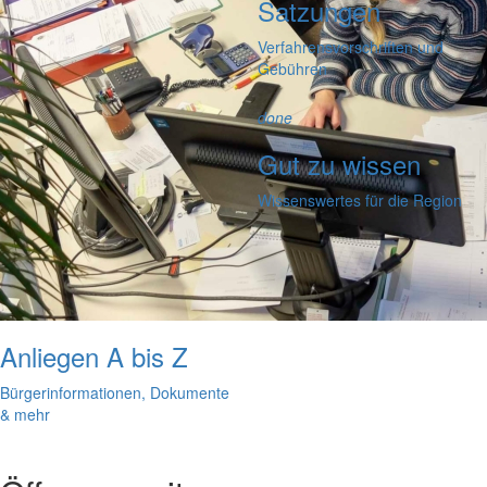
Satzungen
Verfahrensvorschriften und
Gebühren
done
Gut zu wissen
Wissenswertes für die Region
Anliegen A bis Z
Bürgerinformationen, Dokumente
& mehr