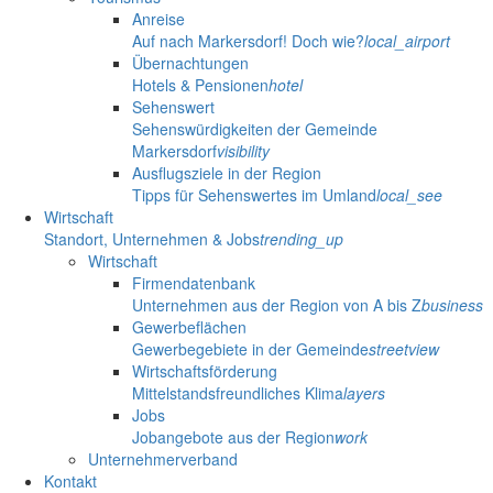
Anreise
Auf nach Markersdorf! Doch wie?
local_airport
Übernachtungen
Hotels & Pensionen
hotel
Sehenswert
Sehenswürdigkeiten der Gemeinde
Markersdorf
visibility
Ausflugsziele in der Region
Tipps für Sehenswertes im Umland
local_see
Wirtschaft
Standort, Unternehmen & Jobs
trending_up
Wirtschaft
Firmendatenbank
Unternehmen aus der Region von A bis Z
business
Gewerbeflächen
Gewerbegebiete in der Gemeinde
streetview
Wirtschaftsförderung
Mittelstandsfreundliches Klima
layers
Jobs
Jobangebote aus der Region
work
Unternehmerverband
Kontakt