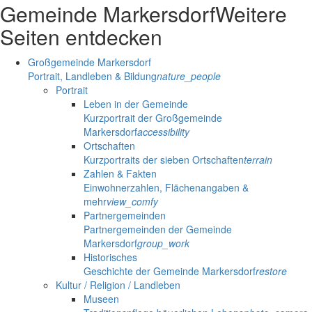
Gemeinde Markersdorf
Weitere
Seiten entdecken
Großgemeinde Markersdorf
Portrait, Landleben & Bildung
nature_people
Portrait
Leben in der Gemeinde
Kurzportrait der Großgemeinde
Markersdorf
accessibility
Ortschaften
Kurzportraits der sieben Ortschaften
terrain
Zahlen & Fakten
Einwohnerzahlen, Flächenangaben &
mehr
view_comfy
Partnergemeinden
Partnergemeinden der Gemeinde
Markersdorf
group_work
Historisches
Geschichte der Gemeinde Markersdorf
restore
Kultur / Religion / Landleben
Museen