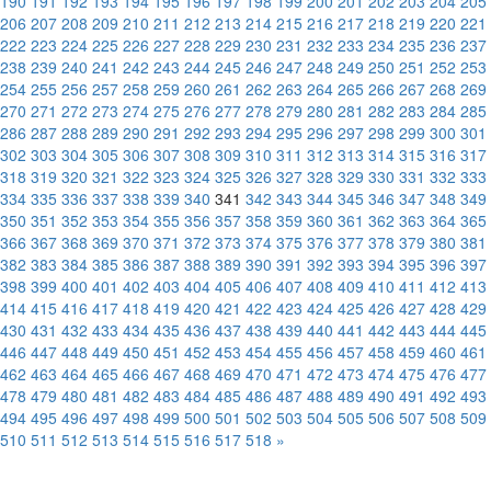
190
191
192
193
194
195
196
197
198
199
200
201
202
203
204
205
206
207
208
209
210
211
212
213
214
215
216
217
218
219
220
221
222
223
224
225
226
227
228
229
230
231
232
233
234
235
236
237
238
239
240
241
242
243
244
245
246
247
248
249
250
251
252
253
254
255
256
257
258
259
260
261
262
263
264
265
266
267
268
269
270
271
272
273
274
275
276
277
278
279
280
281
282
283
284
285
286
287
288
289
290
291
292
293
294
295
296
297
298
299
300
301
302
303
304
305
306
307
308
309
310
311
312
313
314
315
316
317
318
319
320
321
322
323
324
325
326
327
328
329
330
331
332
333
334
335
336
337
338
339
340
341
342
343
344
345
346
347
348
349
350
351
352
353
354
355
356
357
358
359
360
361
362
363
364
365
366
367
368
369
370
371
372
373
374
375
376
377
378
379
380
381
382
383
384
385
386
387
388
389
390
391
392
393
394
395
396
397
398
399
400
401
402
403
404
405
406
407
408
409
410
411
412
413
414
415
416
417
418
419
420
421
422
423
424
425
426
427
428
429
430
431
432
433
434
435
436
437
438
439
440
441
442
443
444
445
446
447
448
449
450
451
452
453
454
455
456
457
458
459
460
461
462
463
464
465
466
467
468
469
470
471
472
473
474
475
476
477
478
479
480
481
482
483
484
485
486
487
488
489
490
491
492
493
494
495
496
497
498
499
500
501
502
503
504
505
506
507
508
509
510
511
512
513
514
515
516
517
518
»