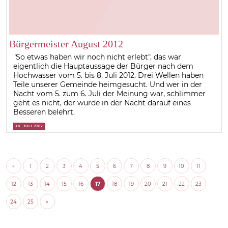
Bürgermeister August 2012
"So etwas haben wir noch nicht erlebt", das war
eigentlich die Hauptaussage der Bürger nach dem
Hochwasser vom 5. bis 8. Juli 2012. Drei Wellen haben
Teile unserer Gemeinde heimgesucht. Und wer in der
Nacht vom 5. zum 6. Juli der Meinung war, schlimmer
geht es nicht, der wurde in der Nacht darauf eines
Besseren belehrt.
30. JULI 2012
«
1
2
3
4
5
6
7
8
9
10
11
12
13
14
15
16
17
18
19
20
21
22
23
24
25
»