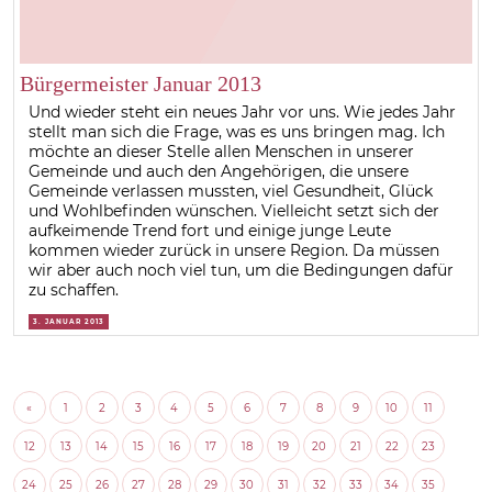
Bürgermeister Januar 2013
Und wieder steht ein neues Jahr vor uns. Wie jedes Jahr
stellt man sich die Frage, was es uns bringen mag. Ich
möchte an dieser Stelle allen Menschen in unserer
Gemeinde und auch den Angehörigen, die unsere
Gemeinde verlassen mussten, viel Gesundheit, Glück
und Wohlbefinden wünschen. Vielleicht setzt sich der
aufkeimende Trend fort und einige junge Leute
kommen wieder zurück in unsere Region. Da müssen
wir aber auch noch viel tun, um die Bedingungen dafür
zu schaffen.
3. JANUAR 2013
«
1
2
3
4
5
6
7
8
9
10
11
12
13
14
15
16
17
18
19
20
21
22
23
24
25
26
27
28
29
30
31
32
33
34
35