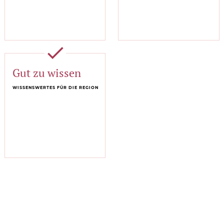
done
Gut zu wissen
WISSENSWERTES FÜR DIE REGION