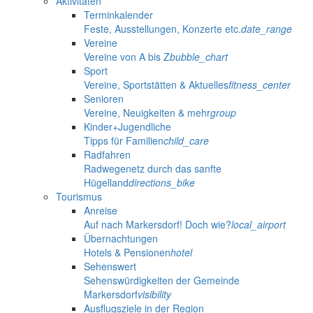
Aktivitäten
Terminkalender
Feste, Ausstellungen, Konzerte etc.
date_range
Vereine
Vereine von A bis Z
bubble_chart
Sport
Vereine, Sportstätten & Aktuelles
fitness_center
Senioren
Vereine, Neuigkeiten & mehr
group
Kinder+Jugendliche
Tipps für Familien
child_care
Radfahren
Radwegenetz durch das sanfte
Hügelland
directions_bike
Tourismus
Anreise
Auf nach Markersdorf! Doch wie?
local_airport
Übernachtungen
Hotels & Pensionen
hotel
Sehenswert
Sehenswürdigkeiten der Gemeinde
Markersdorf
visibility
Ausflugsziele in der Region