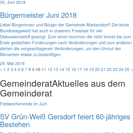
30. Juni 2018
Bürgermeister Juni 2018
Liebe Bürgerinnen und Bürger der Gemeinde Markersdorf! Die letzte
Bundestagswahl hat auch in unserem Freistaat für viel
Diskussionsstoff gesorgt. Zum einen kommen die nicht immer bis zum
Ende gedachten Forderungen nach Veränderungen und zum anderen
stehen die vorgeschlagenen Veränderungen, um den Unmut der
Menschen etwas zu besänftigen.
29. Mai 2018
«
1
2
3
4
5
6
7
8
9
10
11
12
13
14
15
16
17
18
19
20
21
22
23
24
25
»
Gemeinderat
Aktuelles aus dem
Gemeinderat
Festwochenende im Juni
SV Grün-Weiß Gersdorf feiert 60-jähriges
Bestehen