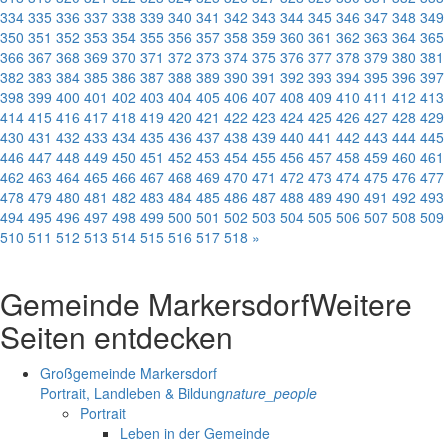
334
335
336
337
338
339
340
341
342
343
344
345
346
347
348
349
350
351
352
353
354
355
356
357
358
359
360
361
362
363
364
365
366
367
368
369
370
371
372
373
374
375
376
377
378
379
380
381
382
383
384
385
386
387
388
389
390
391
392
393
394
395
396
397
398
399
400
401
402
403
404
405
406
407
408
409
410
411
412
413
414
415
416
417
418
419
420
421
422
423
424
425
426
427
428
429
430
431
432
433
434
435
436
437
438
439
440
441
442
443
444
445
446
447
448
449
450
451
452
453
454
455
456
457
458
459
460
461
462
463
464
465
466
467
468
469
470
471
472
473
474
475
476
477
478
479
480
481
482
483
484
485
486
487
488
489
490
491
492
493
494
495
496
497
498
499
500
501
502
503
504
505
506
507
508
509
510
511
512
513
514
515
516
517
518
»
Gemeinde Markersdorf
Weitere
Seiten entdecken
Großgemeinde Markersdorf
Portrait, Landleben & Bildung
nature_people
Portrait
Leben in der Gemeinde