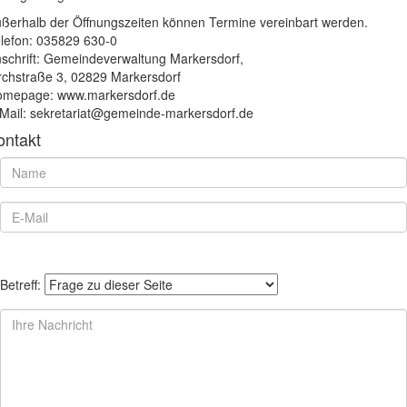
ßerhalb der Öffnungszeiten können Termine vereinbart werden.
lefon: 035829 630-0
schrift: Gemeindeverwaltung Markersdorf,
rchstraße 3, 02829 Markersdorf
mepage: www.markersdorf.de
Mail: sekretariat@gemeinde-markersdorf.de
ontakt
Betreff: