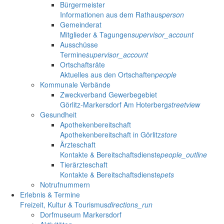
Bürgermeister
Informationen aus dem Rathaus
person
Gemeinderat
Mitglieder & Tagungen
supervisor_account
Ausschüsse
Termine
supervisor_account
Ortschaftsräte
Aktuelles aus den Ortschaften
people
Kommunale Verbände
Zweckverband Gewerbegebiet
Görlitz-Markersdorf Am Hoterberg
streetview
Gesundheit
Apothekenbereitschaft
Apothekenbereitschaft in Görlitz
store
Ärzteschaft
Kontakte & Bereitschaftsdienste
people_outline
Tierärzteschaft
Kontakte & Bereitschaftsdienste
pets
Notrufnummern
Erlebnis & Termine
Freizeit, Kultur & Tourismus
directions_run
Dorfmuseum Markersdorf