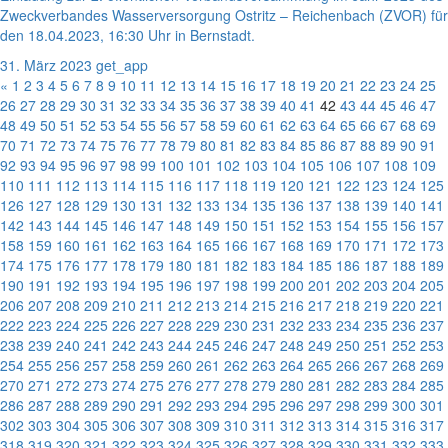
Zweckverbandes Wasserversorgung Ostritz – Reichenbach (ZVOR) für
den 18.04.2023, 16:30 Uhr in Bernstadt.
31. März 2023
get_app
«
1
2
3
4
5
6
7
8
9
10
11
12
13
14
15
16
17
18
19
20
21
22
23
24
25
26
27
28
29
30
31
32
33
34
35
36
37
38
39
40
41
42
43
44
45
46
47
48
49
50
51
52
53
54
55
56
57
58
59
60
61
62
63
64
65
66
67
68
69
70
71
72
73
74
75
76
77
78
79
80
81
82
83
84
85
86
87
88
89
90
91
92
93
94
95
96
97
98
99
100
101
102
103
104
105
106
107
108
109
110
111
112
113
114
115
116
117
118
119
120
121
122
123
124
125
126
127
128
129
130
131
132
133
134
135
136
137
138
139
140
141
142
143
144
145
146
147
148
149
150
151
152
153
154
155
156
157
158
159
160
161
162
163
164
165
166
167
168
169
170
171
172
173
174
175
176
177
178
179
180
181
182
183
184
185
186
187
188
189
190
191
192
193
194
195
196
197
198
199
200
201
202
203
204
205
206
207
208
209
210
211
212
213
214
215
216
217
218
219
220
221
222
223
224
225
226
227
228
229
230
231
232
233
234
235
236
237
238
239
240
241
242
243
244
245
246
247
248
249
250
251
252
253
254
255
256
257
258
259
260
261
262
263
264
265
266
267
268
269
270
271
272
273
274
275
276
277
278
279
280
281
282
283
284
285
286
287
288
289
290
291
292
293
294
295
296
297
298
299
300
301
302
303
304
305
306
307
308
309
310
311
312
313
314
315
316
317
318
319
320
321
322
323
324
325
326
327
328
329
330
331
332
333