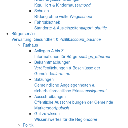
Kita, Hort & Kinderhäuser
mood
Schulen
Bildung ohne weite Wege
school
Fahrbibliothek
Standorte & Ausleihzeiten
airport_shuttle
Bürgerservice
Verwaltung, Gesundheit & Politik
account_balance
Rathaus
Anliegen A bis Z
Informationen für Bürger
settings_ethernet
Bekanntmachungen
Veröffentlichungen & Beschlüsse der
Gemeinde
alarm_on
Satzungen
Gemeindliche Angelegenheiten &
sicherheitsrechtliche Erlasse
assignment
Ausschreibungen
Öffentliche Ausschreibungen der Gemeinde
Markersdorf
publish
Gut zu wissen
Wissenswertes für die Region
done
Politik