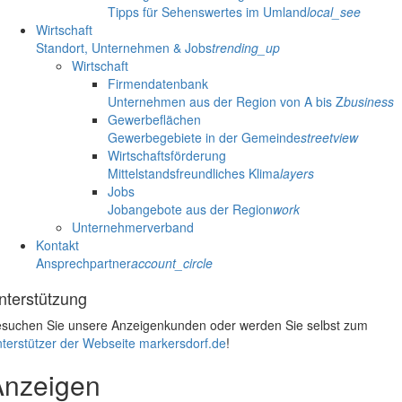
Tipps für Sehenswertes im Umland
local_see
Wirtschaft
Standort, Unternehmen & Jobs
trending_up
Wirtschaft
Firmendatenbank
Unternehmen aus der Region von A bis Z
business
Gewerbeflächen
Gewerbegebiete in der Gemeinde
streetview
Wirtschaftsförderung
Mittelstandsfreundliches Klima
layers
Jobs
Jobangebote aus der Region
work
Unternehmerverband
Kontakt
Ansprechpartner
account_circle
nterstützung
suchen Sie unsere Anzeigenkunden oder werden Sie selbst zum
terstützer der Webseite markersdorf.de
!
Anzeigen