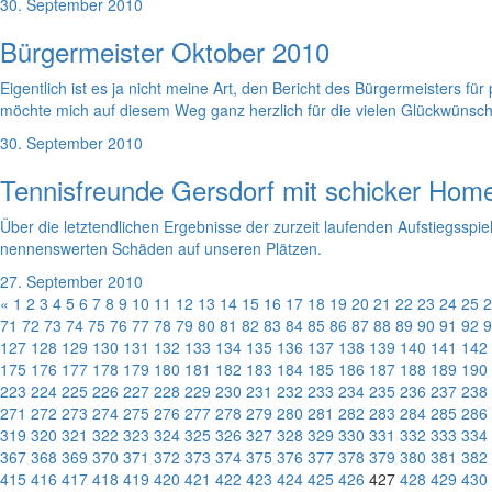
30. September 2010
Bürgermeister Oktober 2010
Eigentlich ist es ja nicht meine Art, den Bericht des Bürgermeisters fü
möchte mich auf diesem Weg ganz herzlich für die vielen Glückwünsc
30. September 2010
Tennisfreunde Gersdorf mit schicker Hom
Über die letztendlichen Ergebnisse der zurzeit laufenden Aufstiegsspi
nennenswerten Schäden auf unseren Plätzen.
27. September 2010
«
1
2
3
4
5
6
7
8
9
10
11
12
13
14
15
16
17
18
19
20
21
22
23
24
25
2
71
72
73
74
75
76
77
78
79
80
81
82
83
84
85
86
87
88
89
90
91
92
9
127
128
129
130
131
132
133
134
135
136
137
138
139
140
141
142
175
176
177
178
179
180
181
182
183
184
185
186
187
188
189
190
223
224
225
226
227
228
229
230
231
232
233
234
235
236
237
238
271
272
273
274
275
276
277
278
279
280
281
282
283
284
285
286
319
320
321
322
323
324
325
326
327
328
329
330
331
332
333
334
367
368
369
370
371
372
373
374
375
376
377
378
379
380
381
382
415
416
417
418
419
420
421
422
423
424
425
426
427
428
429
430