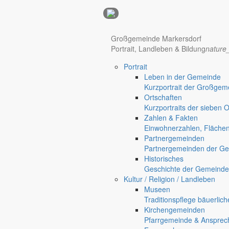
Anzeigen
Großgemeinde Markersdorf
Hotel Manhattan New York
Hotel Nürnberg
Portrait, Landleben & Bildung
nature
Portrait
Regional werben auf markersdorf.de!
anzeigen@gemeinde-markers
Leben in der Gemeinde
Kurzportrait der Großgem
Home
Ortschaften
chevron_right
Bürgerservice
Kurzportraits der sieben 
chevron_right
Rathaus
Zahlen & Fakten
Markersdorf
Einwohnerzahlen, Fläche
Deutsch-Paulsdorf
Partnergemeinden
Holtendorf
Partnergemeinden der Ge
Gersdorf
Historisches
Geschichte der Gemeinde
Friedersdorf
Kultur / Religion / Landleben
Museen
Pfaffendorf
Traditionspflege bäuerlic
Kirchengemeinden
Pfarrgemeinde & Ansprec
Jauernick-Buschbach