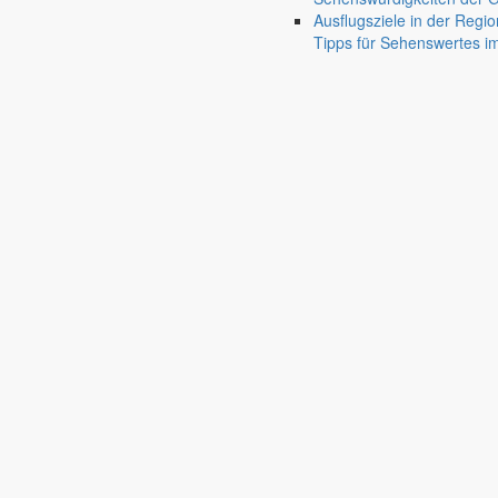
Mit einer Geschichte darüber, was man in einer Kita erleben kann, leit
Ausflugsziele in der Regio
1. August 2020
Tipps für Sehenswertes 
Urlaub in Markersdorf
Bürgermeister Juli 2020
Noch greift die Vorsorge gegen eine ausufernde Corona-Pandemie in de
1. Juli 2020
Corona, Kindertag und Pfingsten
Bürgermeister Juni 2020
Wie die Maßnahmen gegen Ansteckungen mit dem Coronavirus und die 
Beitrag.
1. Juni 2020
Dank und Zuspruch
Bürgermeister Mai 2020
Ungewöhnlich eher als gewöhnlich veröffentlicht markersdorf.de das S
18. April 2020