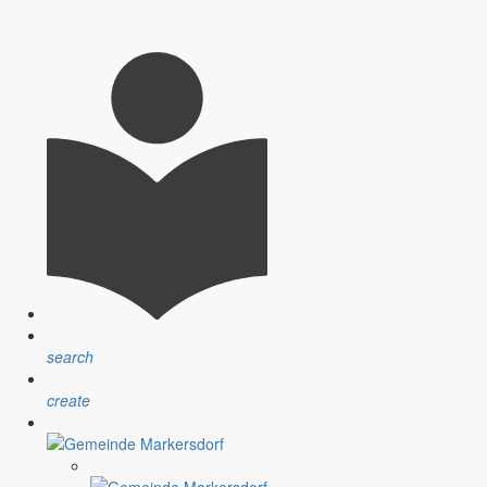
h bei allen Erziehern der Kitas und des Horts bedankt, ein.
rge galt und gilt der Kinderbetreuung, so Bürgermeister Knack.
n, berichtet Bürgermeister Thomas Knack in seinem monatlichen
search
create
feuer können nicht stattfinden – dazu weitere Informationen.