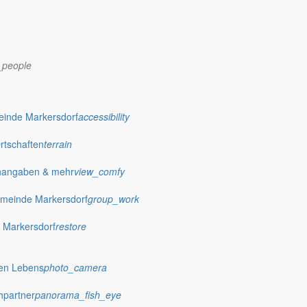
_people
dorf.de
einde Markersdorf
accessibility
Ortschaften
terrain
nangaben & mehr
view_comfy
meinde Markersdorf
group_work
 Markersdorf
restore
hen Lebens
photo_camera
hpartner
panorama_fish_eye