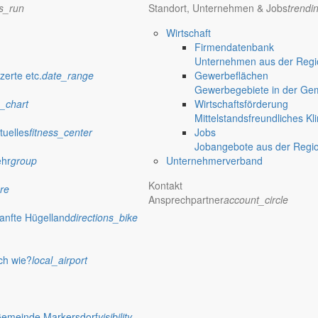
ns_run
Standort, Unternehmen & Jobs
trendi
Wirtschaft
Firmendatenbank
ister Thomas Knack. Auch die gute wirtschaftliche Entwicklung in Ma
Unternehmen aus der Regio
zerte etc.
date_range
Gewerbeflächen
Gewerbegebiete in der Ge
_chart
Wirtschaftsförderung
Mittelstandsfreundliches Kl
tuelles
fitness_center
Jobs
rtstag. Nichts war geplant – und dennoch war er von diesem Tag überw
Jobangebote aus der Regi
ehr
group
Unternehmerverband
Kontakt
re
Ansprechpartner
account_circle
anfte Hügelland
directions_bike
 Schulbeginn und ein Projekt des Schöpsboten ein, der vorstellen will
ch wie?
local_airport
Gemeinde Markersdorf
visibility