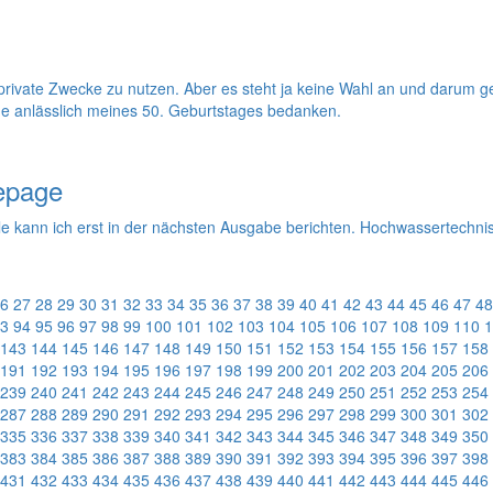
r private Zwecke zu nutzen. Aber es steht ja keine Wahl an und darum ge
he anlässlich meines 50. Geburtstages bedanken.
epage
ele kann ich erst in der nächsten Ausgabe berichten. Hochwassertechni
6
27
28
29
30
31
32
33
34
35
36
37
38
39
40
41
42
43
44
45
46
47
48
3
94
95
96
97
98
99
100
101
102
103
104
105
106
107
108
109
110
1
143
144
145
146
147
148
149
150
151
152
153
154
155
156
157
158
191
192
193
194
195
196
197
198
199
200
201
202
203
204
205
206
239
240
241
242
243
244
245
246
247
248
249
250
251
252
253
254
287
288
289
290
291
292
293
294
295
296
297
298
299
300
301
302
335
336
337
338
339
340
341
342
343
344
345
346
347
348
349
350
383
384
385
386
387
388
389
390
391
392
393
394
395
396
397
398
431
432
433
434
435
436
437
438
439
440
441
442
443
444
445
446