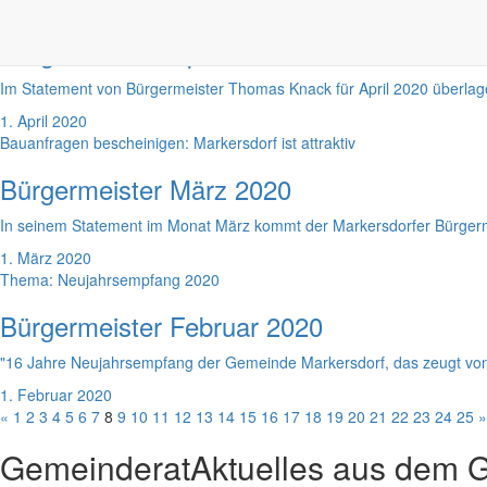
Corona-Pandemie bewältigen
Bürgermeister April 2020
Im Statement von Bürgermeister Thomas Knack für April 2020 überlager
1. April 2020
Bauanfragen bescheinigen: Markersdorf ist attraktiv
Bürgermeister März 2020
In seinem Statement im Monat März kommt der Markersdorfer Bürgermeis
1. März 2020
Thema: Neujahrsempfang 2020
Bürgermeister Februar 2020
"16 Jahre Neujahrsempfang der Gemeinde Markersdorf, das zeugt von Tr
1. Februar 2020
«
1
2
3
4
5
6
7
8
9
10
11
12
13
14
15
16
17
18
19
20
21
22
23
24
25
»
Gemeinderat
Aktuelles aus dem 