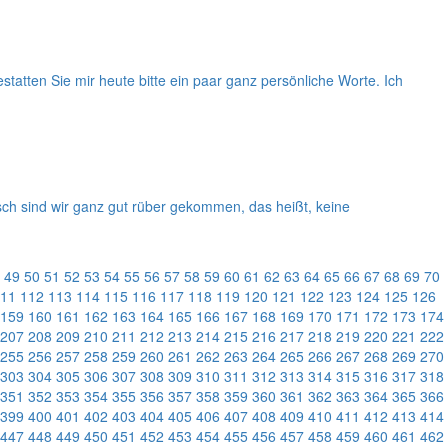
statten Sie mir heute bitte ein paar ganz persönliche Worte. Ich
sch sind wir ganz gut rüber gekommen, das heißt, keine
49
50
51
52
53
54
55
56
57
58
59
60
61
62
63
64
65
66
67
68
69
70
11
112
113
114
115
116
117
118
119
120
121
122
123
124
125
126
159
160
161
162
163
164
165
166
167
168
169
170
171
172
173
174
207
208
209
210
211
212
213
214
215
216
217
218
219
220
221
222
255
256
257
258
259
260
261
262
263
264
265
266
267
268
269
270
303
304
305
306
307
308
309
310
311
312
313
314
315
316
317
318
351
352
353
354
355
356
357
358
359
360
361
362
363
364
365
366
399
400
401
402
403
404
405
406
407
408
409
410
411
412
413
414
447
448
449
450
451
452
453
454
455
456
457
458
459
460
461
462