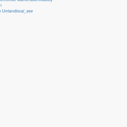
et Bürgermeister Thomas Knack seinen Beitrag für August, in dem er sic
n
im Umland
local_see
n Alltag vieler Menschen ein, auch im Rathaus Markersdorf. Größte So
Auswirkungen auch das Markersdorfer Rathaus weiterhin beschäftige
tatement des Bürgermeisters für Mai 2020. Hintergrund: Die Brauchtums