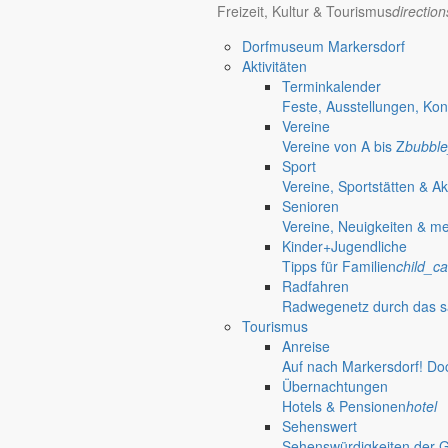
Freizeit, Kultur & Tourismus
directio
Bürgermeister November 2020
Dorfmuseum Markersdorf
Aktivitäten
Die Corona-Pandemie bestimmt das monatliche Statement von Bürgerme
Terminkalender
1. November 2020
Feste, Ausstellungen, Kon
Wenn es mir besser gehen würde, wäre es nicht auszuhalten
Vereine
Vereine von A bis Z
bubble
Bürgermeister Oktober 2020
Sport
Vereine, Sportstätten & Ak
Der Markersdorfer Bürgermeister Thomas Knack feierte seinen 60. Gebu
Senioren
Vereine, Neuigkeiten & m
1. Oktober 2020
Kinder+Jugendliche
Schulstandort weiter gestärkt
Tipps für Familien
child_ca
Bürgermeister September 2020
Radfahren
Radwegenetz durch das s
Tourismus
In seinem aktuellen Statement geht Bürgermeister Thomas Knack auf den
Anreise
1. September 2020
Auf nach Markersdorf! Do
Dank an alle Erzieher
Übernachtungen
Hotels & Pensionen
hotel
Bürgermeister August 2020
Sehenswert
Sehenswürdigkeiten der 