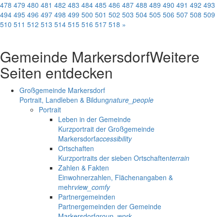
478
479
480
481
482
483
484
485
486
487
488
489
490
491
492
493
494
495
496
497
498
499
500
501
502
503
504
505
506
507
508
509
510
511
512
513
514
515
516
517
518
»
Gemeinde Markersdorf
Weitere
Seiten entdecken
Großgemeinde Markersdorf
Portrait, Landleben & Bildung
nature_people
Portrait
Leben in der Gemeinde
Kurzportrait der Großgemeinde
Markersdorf
accessibility
Ortschaften
Kurzportraits der sieben Ortschaften
terrain
Zahlen & Fakten
Einwohnerzahlen, Flächenangaben &
mehr
view_comfy
Partnergemeinden
Partnergemeinden der Gemeinde
Markersdorf
group_work