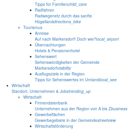
Tipps für Familien
child_care
Radfahren
Radwegenetz durch das sanfte
Hügelland
directions_bike
Tourismus
Anreise
Auf nach Markersdorf! Doch wie?
local_airport
Übernachtungen
Hotels & Pensionen
hotel
Sehenswert
Sehenswürdigkeiten der Gemeinde
Markersdorf
visibility
Ausflugsziele in der Region
Tipps für Sehenswertes im Umland
local_see
Wirtschaft
Standort, Unternehmen & Jobs
trending_up
Wirtschaft
Firmendatenbank
Unternehmen aus der Region von A bis Z
business
Gewerbeflächen
Gewerbegebiete in der Gemeinde
streetview
Wirtschaftsförderung