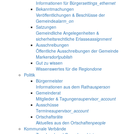
Informationen für Bürger
settings_ethernet
Bekanntmachungen
Veröffentlichungen & Beschlüsse der
Gemeinde
alarm_on
Satzungen
Gemeindliche Angelegenheiten &
sicherheitsrechtliche Erlasse
assignment
Ausschreibungen
Öffentliche Ausschreibungen der Gemeinde
Markersdorf
publish
Gut zu wissen
Wissenswertes für die Region
done
Politik
Bürgermeister
Informationen aus dem Rathaus
person
Gemeinderat
Mitglieder & Tagungen
supervisor_account
Ausschüsse
Termine
supervisor_account
Ortschaftsräte
Aktuelles aus den Ortschaften
people
Kommunale Verbände