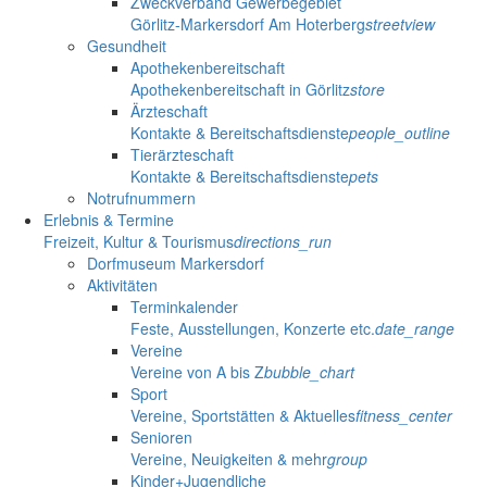
Zweckverband Gewerbegebiet
Görlitz-Markersdorf Am Hoterberg
streetview
Gesundheit
Apothekenbereitschaft
Apothekenbereitschaft in Görlitz
store
Ärzteschaft
Kontakte & Bereitschaftsdienste
people_outline
Tierärzteschaft
Kontakte & Bereitschaftsdienste
pets
Notrufnummern
Erlebnis & Termine
Freizeit, Kultur & Tourismus
directions_run
Dorfmuseum Markersdorf
Aktivitäten
Terminkalender
Feste, Ausstellungen, Konzerte etc.
date_range
Vereine
Vereine von A bis Z
bubble_chart
Sport
Vereine, Sportstätten & Aktuelles
fitness_center
Senioren
Vereine, Neuigkeiten & mehr
group
Kinder+Jugendliche