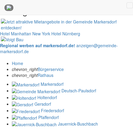
Anzeigen
Hotel Manhattan New York
Hotel Nürnberg
Regional werben auf markersdorf.de!
anzeigen@gemeinde-
markersdorf.de
Home
chevron_right
Bürgerservice
chevron_right
Rathaus
Markersdorf
Deutsch-Paulsdorf
Holtendorf
Gersdorf
Friedersdorf
Pfaffendorf
Jauernick-Buschbach