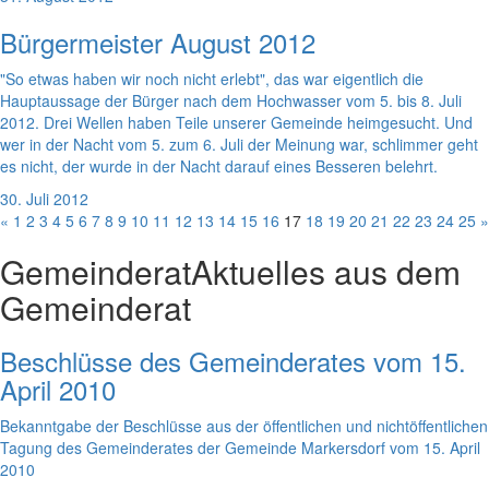
Bürgermeister August 2012
"So etwas haben wir noch nicht erlebt", das war eigentlich die
Hauptaussage der Bürger nach dem Hochwasser vom 5. bis 8. Juli
2012. Drei Wellen haben Teile unserer Gemeinde heimgesucht. Und
wer in der Nacht vom 5. zum 6. Juli der Meinung war, schlimmer geht
es nicht, der wurde in der Nacht darauf eines Besseren belehrt.
30. Juli 2012
«
1
2
3
4
5
6
7
8
9
10
11
12
13
14
15
16
17
18
19
20
21
22
23
24
25
»
Gemeinderat
Aktuelles aus dem
Gemeinderat
Beschlüsse des Gemeinderates vom 15.
April 2010
Bekanntgabe der Beschlüsse aus der öffentlichen und nichtöffentlichen
Tagung des Gemeinderates der Gemeinde Markersdorf vom 15. April
2010