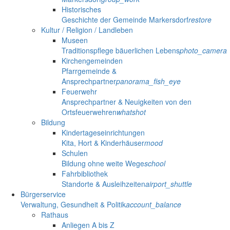
Historisches
Geschichte der Gemeinde Markersdorf
restore
Kultur / Religion / Landleben
Museen
Traditionspflege bäuerlichen Lebens
photo_camera
Kirchengemeinden
Pfarrgemeinde &
Ansprechpartner
panorama_fish_eye
Feuerwehr
Ansprechpartner & Neuigkeiten von den
Ortsfeuerwehren
whatshot
Bildung
Kindertageseinrichtungen
Kita, Hort & Kinderhäuser
mood
Schulen
Bildung ohne weite Wege
school
Fahrbibliothek
Standorte & Ausleihzeiten
airport_shuttle
Bürgerservice
Verwaltung, Gesundheit & Politik
account_balance
Rathaus
Anliegen A bis Z