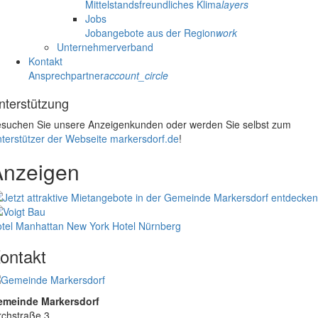
Mittelstandsfreundliches Klima
layers
Jobs
Jobangebote aus der Region
work
Unternehmerverband
Kontakt
Ansprechpartner
account_circle
nterstützung
suchen Sie unsere Anzeigenkunden oder werden Sie selbst zum
terstützer der Webseite markersdorf.de
!
Anzeigen
tel Manhattan New York
Hotel Nürnberg
ontakt
emeinde Markersdorf
rchstraße 3