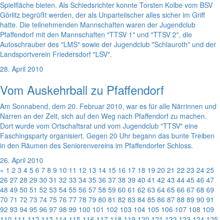
Spielfläche bieten. Als Schiedsrichter konnte Torsten Kolbe vom BSV
Görlitz begrüßt werden, der als Unparteiischer alles sicher im Griff
hatte. Die teilnehmenden Mannschaften waren der Jugendclub
Pfaffendorf mit den Mannschaften "TTSV 1" und "TTSV 2", die
Autoschrauber des "LMS" sowie der Jugendclub "Schlauroth" und der
Landsportverein Friedersdorf "LSV".
28. April 2010
Vom Auskehrball zu Pfaffendorf
Am Sonnabend, dem 20. Februar 2010, war es für alle Närrinnen und
Narren an der Zeit, sich auf den Weg nach Pfaffendorf zu machen.
Dort wurde vom Ortschaftsrat und vom Jugendclub "TTSV" eine
Faschingsparty organisiert. Gegen 20 Uhr begann das bunte Treiben
in den Räumen des Seniorenvereins im Pfaffendorfer Schloss.
26. April 2010
«
1
2
3
4
5
6
7
8
9
10
11
12
13
14
15
16
17
18
19
20
21
22
23
24
25
26
27
28
29
30
31
32
33
34
35
36
37
38
39
40
41
42
43
44
45
46
47
48
49
50
51
52
53
54
55
56
57
58
59
60
61
62
63
64
65
66
67
68
69
70
71
72
73
74
75
76
77
78
79
80
81
82
83
84
85
86
87
88
89
90
91
92
93
94
95
96
97
98
99
100
101
102
103
104
105
106
107
108
109
110
111
112
113
114
115
116
117
118
119
120
121
122
123
124
125