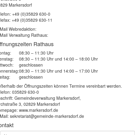
829 Markersdorf
lefon: +49 (0)35829 630-0
lefax: +49 (0)35829 630-11
Mail Webredaktion:
Mail Verwaltung Rathaus:
ffnungszeiten Rathaus
ntag:
08:30 – 11:30 Uhr
enstag:
08:30 – 11:30 Uhr und 14:00 – 18:00 Uhr
ttwoch:
geschlossen
nnerstag:
08:30 – 11:30 Uhr und 14:00 – 17:00 Uhr
eitag:
geschlossen
ßerhalb der Öffnungszeiten können Termine vereinbart werden.
lefon: 035829 630-0
schrift: Gemeindeverwaltung Markersdorf,
rchstraße 3, 02829 Markersdorf
mepage: www.markersdorf.de
Mail: sekretariat@gemeinde-markersdorf.de
ontakt