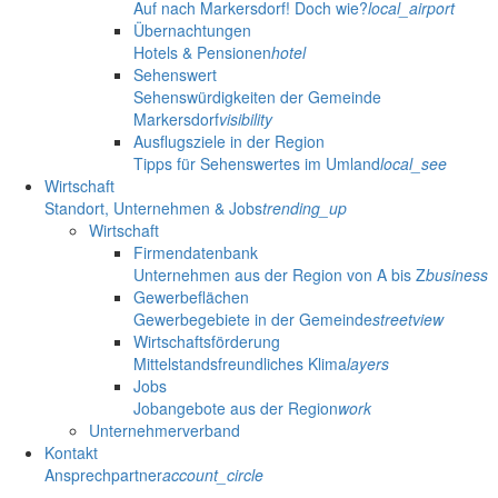
Auf nach Markersdorf! Doch wie?
local_airport
Übernachtungen
Hotels & Pensionen
hotel
Sehenswert
Sehenswürdigkeiten der Gemeinde
Markersdorf
visibility
Ausflugsziele in der Region
Tipps für Sehenswertes im Umland
local_see
Wirtschaft
Standort, Unternehmen & Jobs
trending_up
Wirtschaft
Firmendatenbank
Unternehmen aus der Region von A bis Z
business
Gewerbeflächen
Gewerbegebiete in der Gemeinde
streetview
Wirtschaftsförderung
Mittelstandsfreundliches Klima
layers
Jobs
Jobangebote aus der Region
work
Unternehmerverband
Kontakt
Ansprechpartner
account_circle