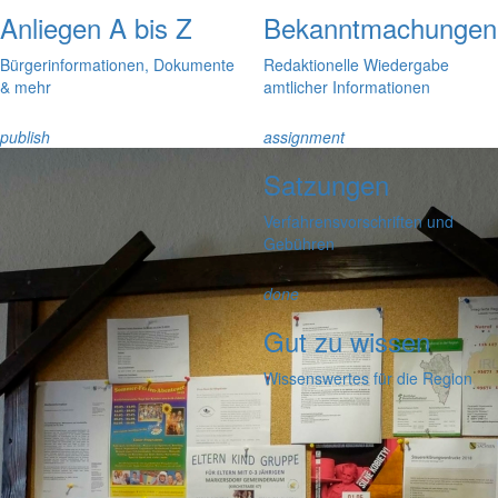
Anliegen A bis Z
Bekanntmachungen
Bürgerinformationen, Dokumente
Redaktionelle Wiedergabe
& mehr
amtlicher Informationen
publish
assignment
Satzungen
Verfahrensvorschriften und
Gebühren
done
Gut zu wissen
Wissenswertes für die Region