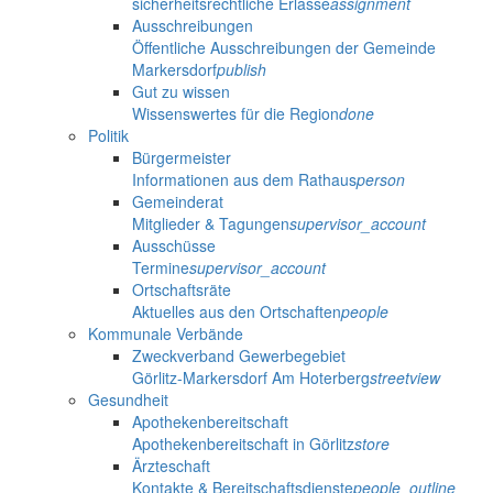
sicherheitsrechtliche Erlasse
assignment
Ausschreibungen
Öffentliche Ausschreibungen der Gemeinde
Markersdorf
publish
Gut zu wissen
Wissenswertes für die Region
done
Politik
Bürgermeister
Informationen aus dem Rathaus
person
Gemeinderat
Mitglieder & Tagungen
supervisor_account
Ausschüsse
Termine
supervisor_account
Ortschaftsräte
Aktuelles aus den Ortschaften
people
Kommunale Verbände
Zweckverband Gewerbegebiet
Görlitz-Markersdorf Am Hoterberg
streetview
Gesundheit
Apothekenbereitschaft
Apothekenbereitschaft in Görlitz
store
Ärzteschaft
Kontakte & Bereitschaftsdienste
people_outline