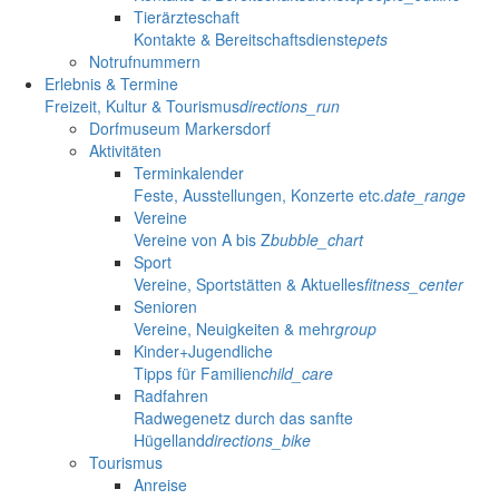
Tierärzteschaft
Kontakte & Bereitschaftsdienste
pets
Notrufnummern
Erlebnis & Termine
Freizeit, Kultur & Tourismus
directions_run
Dorfmuseum Markersdorf
Aktivitäten
Terminkalender
Feste, Ausstellungen, Konzerte etc.
date_range
Vereine
Vereine von A bis Z
bubble_chart
Sport
Vereine, Sportstätten & Aktuelles
fitness_center
Senioren
Vereine, Neuigkeiten & mehr
group
Kinder+Jugendliche
Tipps für Familien
child_care
Radfahren
Radwegenetz durch das sanfte
Hügelland
directions_bike
Tourismus
Anreise