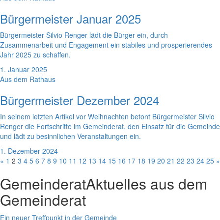
Bürgermeister Januar 2025
Bürgermeister Silvio Renger lädt die Bürger ein, durch
Zusammenarbeit und Engagement ein stabiles und prosperierendes
Jahr 2025 zu schaffen.
1. Januar 2025
Aus dem Rathaus
Bürgermeister Dezember 2024
In seinem letzten Artikel vor Weihnachten betont Bürgermeister Silvio
Renger die Fortschritte im Gemeinderat, den Einsatz für die Gemeinde
und lädt zu besinnlichen Veranstaltungen ein.
1. Dezember 2024
«
1
2
3
4
5
6
7
8
9
10
11
12
13
14
15
16
17
18
19
20
21
22
23
24
25
»
Gemeinderat
Aktuelles aus dem
Gemeinderat
Ein neuer Treffpunkt in der Gemeinde