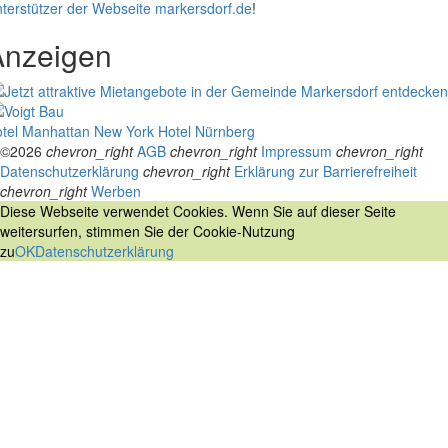
terstützer der Webseite markersdorf.de
!
Anzeigen
tel Manhattan New York
Hotel Nürnberg
©2026
chevron_right
AGB
chevron_right
Impressum
chevron_right
Datenschutzerklärung
chevron_right
Erklärung zur Barrierefreiheit
chevron_right
Werben
Diese Webseite verwendet Cookies. Wenn Sie auf dieser Seite
weitersurfen, stimmen Sie der Cookie-Nutzung
zu
OK
Datenschutzerklärung