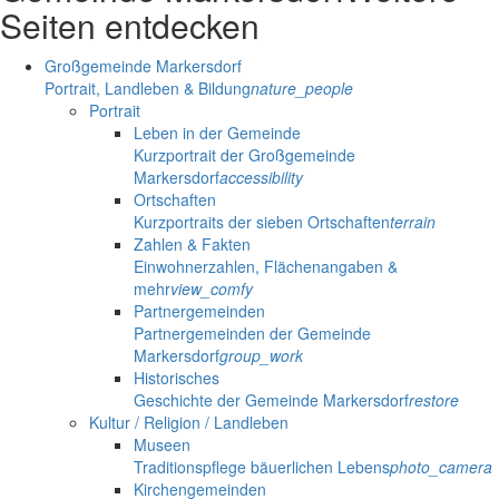
Seiten entdecken
Großgemeinde Markersdorf
Portrait, Landleben & Bildung
nature_people
Portrait
Leben in der Gemeinde
Kurzportrait der Großgemeinde
Markersdorf
accessibility
Ortschaften
Kurzportraits der sieben Ortschaften
terrain
Zahlen & Fakten
Einwohnerzahlen, Flächenangaben &
mehr
view_comfy
Partnergemeinden
Partnergemeinden der Gemeinde
Markersdorf
group_work
Historisches
Geschichte der Gemeinde Markersdorf
restore
Kultur / Religion / Landleben
Museen
Traditionspflege bäuerlichen Lebens
photo_camera
Kirchengemeinden