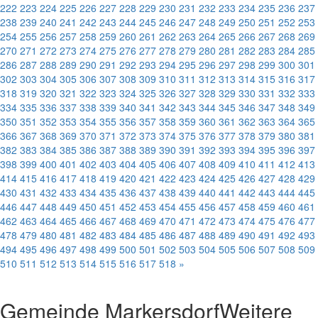
222
223
224
225
226
227
228
229
230
231
232
233
234
235
236
237
238
239
240
241
242
243
244
245
246
247
248
249
250
251
252
253
254
255
256
257
258
259
260
261
262
263
264
265
266
267
268
269
270
271
272
273
274
275
276
277
278
279
280
281
282
283
284
285
286
287
288
289
290
291
292
293
294
295
296
297
298
299
300
301
302
303
304
305
306
307
308
309
310
311
312
313
314
315
316
317
318
319
320
321
322
323
324
325
326
327
328
329
330
331
332
333
334
335
336
337
338
339
340
341
342
343
344
345
346
347
348
349
350
351
352
353
354
355
356
357
358
359
360
361
362
363
364
365
366
367
368
369
370
371
372
373
374
375
376
377
378
379
380
381
382
383
384
385
386
387
388
389
390
391
392
393
394
395
396
397
398
399
400
401
402
403
404
405
406
407
408
409
410
411
412
413
414
415
416
417
418
419
420
421
422
423
424
425
426
427
428
429
430
431
432
433
434
435
436
437
438
439
440
441
442
443
444
445
446
447
448
449
450
451
452
453
454
455
456
457
458
459
460
461
462
463
464
465
466
467
468
469
470
471
472
473
474
475
476
477
478
479
480
481
482
483
484
485
486
487
488
489
490
491
492
493
494
495
496
497
498
499
500
501
502
503
504
505
506
507
508
509
510
511
512
513
514
515
516
517
518
»
Gemeinde Markersdorf
Weitere