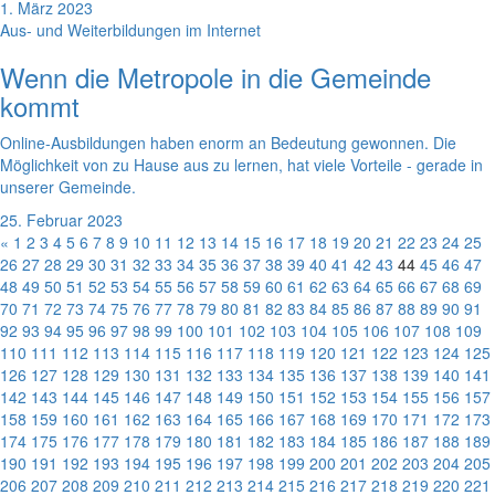
1. März 2023
Aus- und Weiterbildungen im Internet
Wenn die Metropole in die Gemeinde
kommt
Online-Ausbildungen haben enorm an Bedeutung gewonnen. Die
Möglichkeit von zu Hause aus zu lernen, hat viele Vorteile - gerade in
unserer Gemeinde.
25. Februar 2023
«
1
2
3
4
5
6
7
8
9
10
11
12
13
14
15
16
17
18
19
20
21
22
23
24
25
26
27
28
29
30
31
32
33
34
35
36
37
38
39
40
41
42
43
44
45
46
47
48
49
50
51
52
53
54
55
56
57
58
59
60
61
62
63
64
65
66
67
68
69
70
71
72
73
74
75
76
77
78
79
80
81
82
83
84
85
86
87
88
89
90
91
92
93
94
95
96
97
98
99
100
101
102
103
104
105
106
107
108
109
110
111
112
113
114
115
116
117
118
119
120
121
122
123
124
125
126
127
128
129
130
131
132
133
134
135
136
137
138
139
140
141
142
143
144
145
146
147
148
149
150
151
152
153
154
155
156
157
158
159
160
161
162
163
164
165
166
167
168
169
170
171
172
173
174
175
176
177
178
179
180
181
182
183
184
185
186
187
188
189
190
191
192
193
194
195
196
197
198
199
200
201
202
203
204
205
206
207
208
209
210
211
212
213
214
215
216
217
218
219
220
221