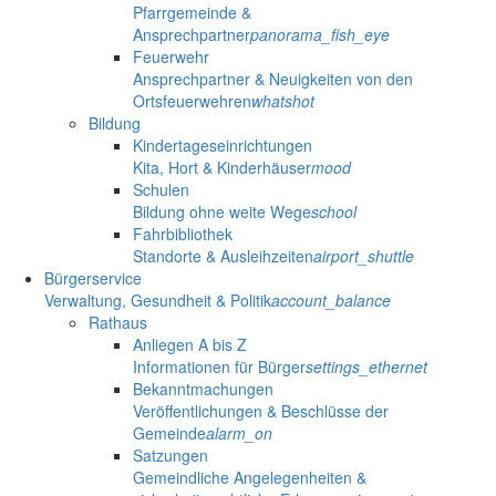
Pfarrgemeinde &
Ansprechpartner
panorama_fish_eye
Feuerwehr
Ansprechpartner & Neuigkeiten von den
Ortsfeuerwehren
whatshot
Bildung
Kindertageseinrichtungen
Kita, Hort & Kinderhäuser
mood
Schulen
Bildung ohne weite Wege
school
Fahrbibliothek
Standorte & Ausleihzeiten
airport_shuttle
Bürgerservice
Verwaltung, Gesundheit & Politik
account_balance
Rathaus
Anliegen A bis Z
Informationen für Bürger
settings_ethernet
Bekanntmachungen
Veröffentlichungen & Beschlüsse der
Gemeinde
alarm_on
Satzungen
Gemeindliche Angelegenheiten &