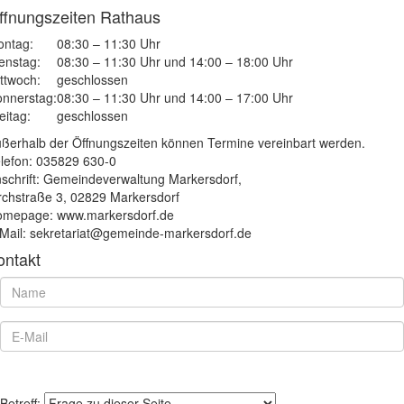
ffnungszeiten Rathaus
ntag:
08:30 – 11:30 Uhr
enstag:
08:30 – 11:30 Uhr und 14:00 – 18:00 Uhr
ttwoch:
geschlossen
nnerstag:
08:30 – 11:30 Uhr und 14:00 – 17:00 Uhr
eitag:
geschlossen
ßerhalb der Öffnungszeiten können Termine vereinbart werden.
lefon: 035829 630-0
schrift: Gemeindeverwaltung Markersdorf,
rchstraße 3, 02829 Markersdorf
mepage: www.markersdorf.de
Mail: sekretariat@gemeinde-markersdorf.de
ontakt
Betreff: