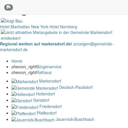
Anzeigen
Hotel Manhattan New York
Hotel Nürnberg
Regional werben auf markersdorf.de!
anzeigen@gemeinde-
markersdorf.de
Home
chevron_right
Bürgerservice
chevron_right
Rathaus
Markersdorf
Deutsch-Paulsdorf
Holtendorf
Gersdorf
Friedersdorf
Pfaffendorf
Jauernick-Buschbach