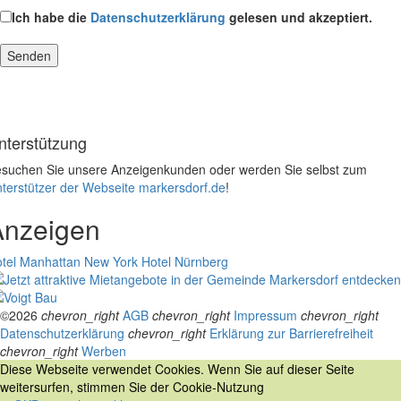
Ich habe die
Datenschutzerklärung
gelesen und akzeptiert.
nterstützung
suchen Sie unsere Anzeigenkunden oder werden Sie selbst zum
terstützer der Webseite markersdorf.de
!
Anzeigen
tel Manhattan New York
Hotel Nürnberg
©2026
chevron_right
AGB
chevron_right
Impressum
chevron_right
Datenschutzerklärung
chevron_right
Erklärung zur Barrierefreiheit
chevron_right
Werben
Diese Webseite verwendet Cookies. Wenn Sie auf dieser Seite
weitersurfen, stimmen Sie der Cookie-Nutzung