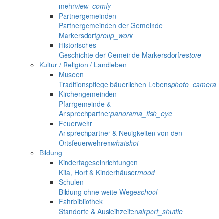
mehr
view_comfy
Partnergemeinden
Partnergemeinden der Gemeinde
Markersdorf
group_work
Historisches
Geschichte der Gemeinde Markersdorf
restore
Kultur / Religion / Landleben
Museen
Traditionspflege bäuerlichen Lebens
photo_camera
Kirchengemeinden
Pfarrgemeinde &
Ansprechpartner
panorama_fish_eye
Feuerwehr
Ansprechpartner & Neuigkeiten von den
Ortsfeuerwehren
whatshot
Bildung
Kindertageseinrichtungen
Kita, Hort & Kinderhäuser
mood
Schulen
Bildung ohne weite Wege
school
Fahrbibliothek
Standorte & Ausleihzeiten
airport_shuttle