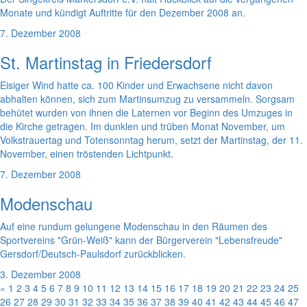
Monate und kündigt Auftritte für den Dezember 2008 an.
7. Dezember 2008
St. Martinstag in Friedersdorf
Eisiger Wind hatte ca. 100 Kinder und Erwachsene nicht davon
abhalten können, sich zum Martinsumzug zu versammeln. Sorgsam
behütet wurden von ihnen die Laternen vor Beginn des Umzuges in
die Kirche getragen. Im dunklen und trüben Monat November, um
Volkstrauertag und Totensonntag herum, setzt der Martinstag, der 11.
November, einen tröstenden Lichtpunkt.
7. Dezember 2008
Modenschau
Auf eine rundum gelungene Modenschau in den Räumen des
Sportvereins "Grün-Weiß" kann der Bürgerverein "Lebensfreude"
Gersdorf/Deutsch-Paulsdorf zurückblicken.
3. Dezember 2008
«
1
2
3
4
5
6
7
8
9
10
11
12
13
14
15
16
17
18
19
20
21
22
23
24
25
26
27
28
29
30
31
32
33
34
35
36
37
38
39
40
41
42
43
44
45
46
47