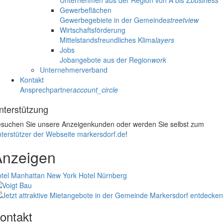
Unternehmen aus der Region von A bis Z
business
Gewerbeflächen
Gewerbegebiete in der Gemeinde
streetview
Wirtschaftsförderung
Mittelstandsfreundliches Klima
layers
Jobs
Jobangebote aus der Region
work
Unternehmerverband
Kontakt
Ansprechpartner
account_circle
nterstützung
suchen Sie unsere Anzeigenkunden oder werden Sie selbst zum
terstützer der Webseite markersdorf.de
!
Anzeigen
tel Manhattan New York
Hotel Nürnberg
ontakt