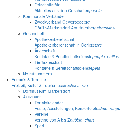
Ortschaftsräte
Aktuelles aus den Ortschaften
people
Kommunale Verbände
Zweckverband Gewerbegebiet
Görlitz-Markersdorf Am Hoterberg
streetview
Gesundheit
Apothekenbereitschaft
Apothekenbereitschaft in Görlitz
store
Ärzteschaft
Kontakte & Bereitschaftsdienste
people_outline
Tierärzteschaft
Kontakte & Bereitschaftsdienste
pets
Notrufnummern
Erlebnis & Termine
Freizeit, Kultur & Tourismus
directions_run
Dorfmuseum Markersdorf
Aktivitäten
Terminkalender
Feste, Ausstellungen, Konzerte etc.
date_range
Vereine
Vereine von A bis Z
bubble_chart
Sport