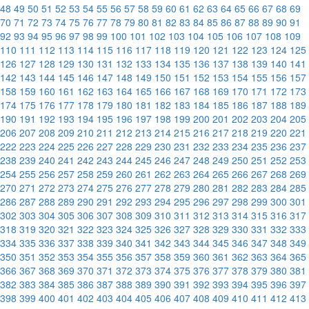
48
49
50
51
52
53
54
55
56
57
58
59
60
61
62
63
64
65
66
67
68
69
70
71
72
73
74
75
76
77
78
79
80
81
82
83
84
85
86
87
88
89
90
91
92
93
94
95
96
97
98
99
100
101
102
103
104
105
106
107
108
109
110
111
112
113
114
115
116
117
118
119
120
121
122
123
124
125
126
127
128
129
130
131
132
133
134
135
136
137
138
139
140
141
142
143
144
145
146
147
148
149
150
151
152
153
154
155
156
157
158
159
160
161
162
163
164
165
166
167
168
169
170
171
172
173
174
175
176
177
178
179
180
181
182
183
184
185
186
187
188
189
190
191
192
193
194
195
196
197
198
199
200
201
202
203
204
205
206
207
208
209
210
211
212
213
214
215
216
217
218
219
220
221
222
223
224
225
226
227
228
229
230
231
232
233
234
235
236
237
238
239
240
241
242
243
244
245
246
247
248
249
250
251
252
253
254
255
256
257
258
259
260
261
262
263
264
265
266
267
268
269
270
271
272
273
274
275
276
277
278
279
280
281
282
283
284
285
286
287
288
289
290
291
292
293
294
295
296
297
298
299
300
301
302
303
304
305
306
307
308
309
310
311
312
313
314
315
316
317
318
319
320
321
322
323
324
325
326
327
328
329
330
331
332
333
334
335
336
337
338
339
340
341
342
343
344
345
346
347
348
349
350
351
352
353
354
355
356
357
358
359
360
361
362
363
364
365
366
367
368
369
370
371
372
373
374
375
376
377
378
379
380
381
382
383
384
385
386
387
388
389
390
391
392
393
394
395
396
397
398
399
400
401
402
403
404
405
406
407
408
409
410
411
412
413