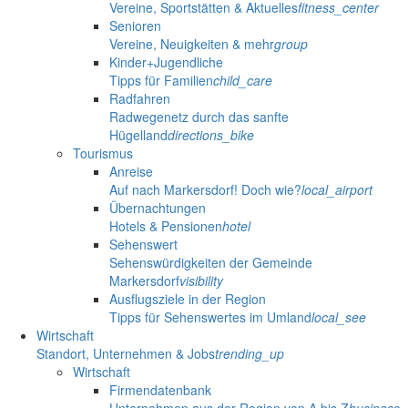
Vereine, Sportstätten & Aktuelles
fitness_center
Senioren
Vereine, Neuigkeiten & mehr
group
Kinder+Jugendliche
Tipps für Familien
child_care
Radfahren
Radwegenetz durch das sanfte
Hügelland
directions_bike
Tourismus
Anreise
Auf nach Markersdorf! Doch wie?
local_airport
Übernachtungen
Hotels & Pensionen
hotel
Sehenswert
Sehenswürdigkeiten der Gemeinde
Markersdorf
visibility
Ausflugsziele in der Region
Tipps für Sehenswertes im Umland
local_see
Wirtschaft
Standort, Unternehmen & Jobs
trending_up
Wirtschaft
Firmendatenbank