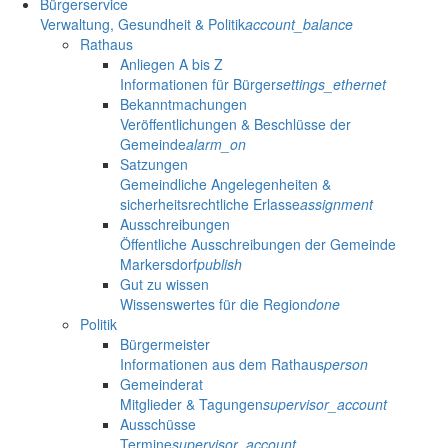
Bürgerservice
Verwaltung, Gesundheit & Politik
account_balance
Rathaus
Anliegen A bis Z
Informationen für Bürger
settings_ethernet
Bekanntmachungen
Veröffentlichungen & Beschlüsse der
Gemeinde
alarm_on
Satzungen
Gemeindliche Angelegenheiten &
sicherheitsrechtliche Erlasse
assignment
Ausschreibungen
Öffentliche Ausschreibungen der Gemeinde
Markersdorf
publish
Gut zu wissen
Wissenswertes für die Region
done
Politik
Bürgermeister
Informationen aus dem Rathaus
person
Gemeinderat
Mitglieder & Tagungen
supervisor_account
Ausschüsse
Termine
supervisor_account