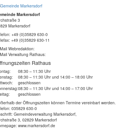
emeinde Markersdorf
rchstraße 3
829 Markersdorf
lefon: +49 (0)35829 630-0
lefax: +49 (0)35829 630-11
Mail Webredaktion:
Mail Verwaltung Rathaus:
ffnungszeiten Rathaus
ntag:
08:30 – 11:30 Uhr
enstag:
08:30 – 11:30 Uhr und 14:00 – 18:00 Uhr
ttwoch:
geschlossen
nnerstag:
08:30 – 11:30 Uhr und 14:00 – 17:00 Uhr
eitag:
geschlossen
ßerhalb der Öffnungszeiten können Termine vereinbart werden.
lefon: 035829 630-0
schrift: Gemeindeverwaltung Markersdorf,
rchstraße 3, 02829 Markersdorf
mepage: www.markersdorf.de