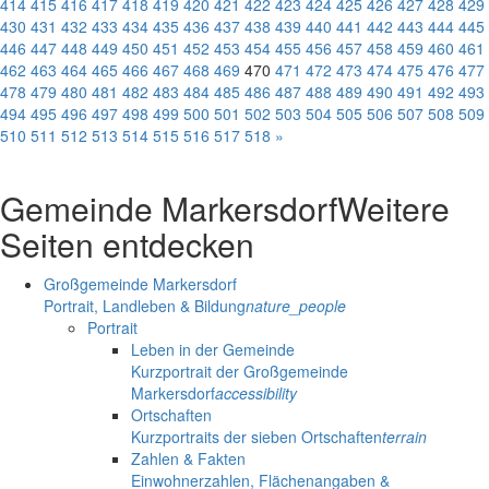
414
415
416
417
418
419
420
421
422
423
424
425
426
427
428
429
430
431
432
433
434
435
436
437
438
439
440
441
442
443
444
445
446
447
448
449
450
451
452
453
454
455
456
457
458
459
460
461
462
463
464
465
466
467
468
469
470
471
472
473
474
475
476
477
478
479
480
481
482
483
484
485
486
487
488
489
490
491
492
493
494
495
496
497
498
499
500
501
502
503
504
505
506
507
508
509
510
511
512
513
514
515
516
517
518
»
Gemeinde Markersdorf
Weitere
Seiten entdecken
Großgemeinde Markersdorf
Portrait, Landleben & Bildung
nature_people
Portrait
Leben in der Gemeinde
Kurzportrait der Großgemeinde
Markersdorf
accessibility
Ortschaften
Kurzportraits der sieben Ortschaften
terrain
Zahlen & Fakten
Einwohnerzahlen, Flächenangaben &