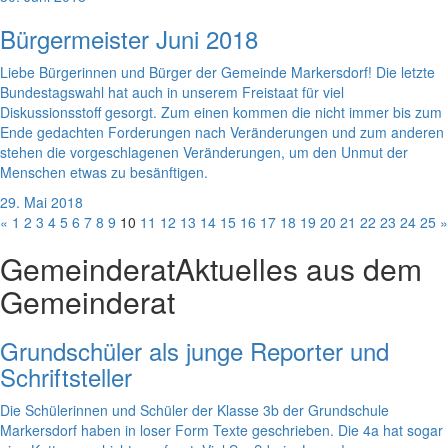
Bürgermeister Juni 2018
Liebe Bürgerinnen und Bürger der Gemeinde Markersdorf! Die letzte
Bundestagswahl hat auch in unserem Freistaat für viel
Diskussionsstoff gesorgt. Zum einen kommen die nicht immer bis zum
Ende gedachten Forderungen nach Veränderungen und zum anderen
stehen die vorgeschlagenen Veränderungen, um den Unmut der
Menschen etwas zu besänftigen.
29. Mai 2018
«
1
2
3
4
5
6
7
8
9
10
11
12
13
14
15
16
17
18
19
20
21
22
23
24
25
»
Gemeinderat
Aktuelles aus dem
Gemeinderat
Grundschüler als junge Reporter und
Schriftsteller
Die Schülerinnen und Schüler der Klasse 3b der Grundschule
Markersdorf haben in loser Form Texte geschrieben. Die 4a hat sogar