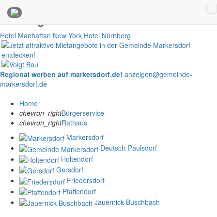
Anzeigen
Hotel Manhattan New York
Hotel Nürnberg
Regional werben auf markersdorf.de!
anzeigen@gemeinde-
markersdorf.de
Home
chevron_right
Bürgerservice
chevron_right
Rathaus
Markersdorf
Deutsch-Paulsdorf
Holtendorf
Gersdorf
Friedersdorf
Pfaffendorf
Jauernick-Buschbach