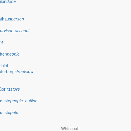
gion
done
athaus
person
ervisor_account
nt
ften
people
biet
oterberg
streetview
örlitz
store
ienste
people_outline
ienste
pets
Wirtschaft