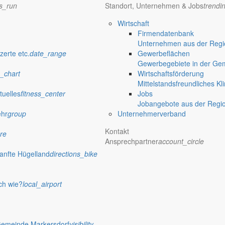
ns_run
Standort, Unternehmen & Jobs
trendi
Wirtschaft
Firmendatenbank
Unternehmen aus der Regio
zerte etc.
date_range
Gewerbeflächen
Gewerbegebiete in der Ge
_chart
Wirtschaftsförderung
Mittelstandsfreundliches Kl
tuelles
fitness_center
Jobs
Jobangebote aus der Regi
ehr
group
Unternehmerverband
Kontakt
re
Ansprechpartner
account_circle
anfte Hügelland
directions_bike
ch wie?
local_airport
Gemeinde Markersdorf
visibility