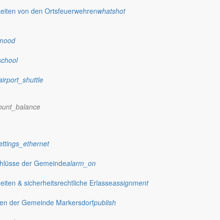
eiten von den Ortsfeuerwehren
whatshot
mood
school
airport_shuttle
ount_balance
ettings_ethernet
chlüsse der Gemeinde
alarm_on
ten & sicherheitsrechtliche Erlasse
assignment
gen der Gemeinde Markersdorf
publish