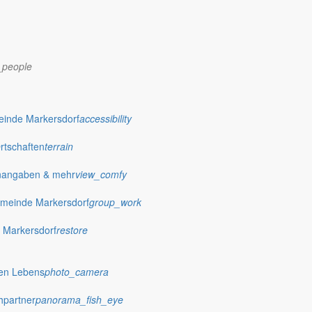
_people
dorf.de
einde Markersdorf
accessibility
Ortschaften
terrain
nangaben & mehr
view_comfy
meinde Markersdorf
group_work
 Markersdorf
restore
hen Lebens
photo_camera
hpartner
panorama_fish_eye