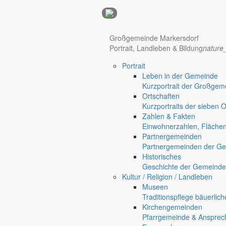
Anzeigen
Großgemeinde Markersdorf
Portrait, Landleben & Bildung
nature
Hotel Manhattan New York
Hotel Nürnberg
Portrait
Regional werben auf markersdorf.de!
anzeigen@gemeinde-markers
Leben in der Gemeinde
Kurzportrait der Großgem
Home
Ortschaften
chevron_right
Bürgerservice
Kurzportraits der sieben 
chevron_right
Rathaus
Zahlen & Fakten
Einwohnerzahlen, Fläche
Partnergemeinden
Partnergemeinden der Ge
Historisches
Geschichte der Gemeinde
Kultur / Religion / Landleben
Museen
Traditionspflege bäuerlic
Kirchengemeinden
Pfarrgemeinde & Ansprec