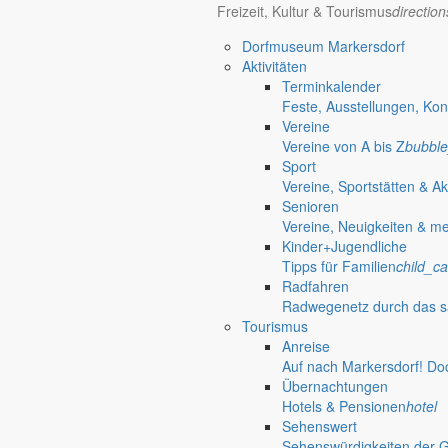
Freizeit, Kultur & Tourismus
directio
Dorfmuseum Markersdorf
Aktivitäten
Terminkalender
Feste, Ausstellungen, Kon
Vereine
Vereine von A bis Z
bubble
Sport
Vereine, Sportstätten & Ak
Senioren
Vereine, Neuigkeiten & m
Kinder+Jugendliche
Tipps für Familien
child_ca
Radfahren
Radwegenetz durch das s
Tourismus
Anreise
Markersdorf
Auf nach Markersdorf! Do
Übernachtungen
Hotels & Pensionen
hotel
Sehenswert
Sehenswürdigkeiten der 