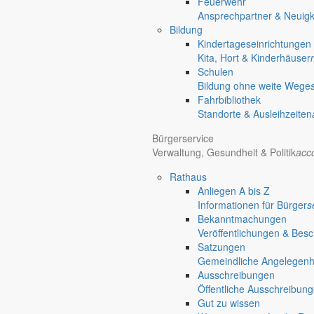
Feuerwehr
Ansprechpartner & Neuigk
Bildung
Kindertageseinrichtungen
Kita, Hort & Kinderhäuser
Schulen
Bildung ohne weite Wege
Fahrbibliothek
Standorte & Ausleihzeiten
Bürgerservice
Verwaltung, Gesundheit & Politik
acc
Rathaus
Anliegen A bis Z
Informationen für Bürger
s
Bekanntmachungen
Veröffentlichungen & Bes
Satzungen
Gemeindliche Angelegenhei
Ausschreibungen
Öffentliche Ausschreibun
Gut zu wissen