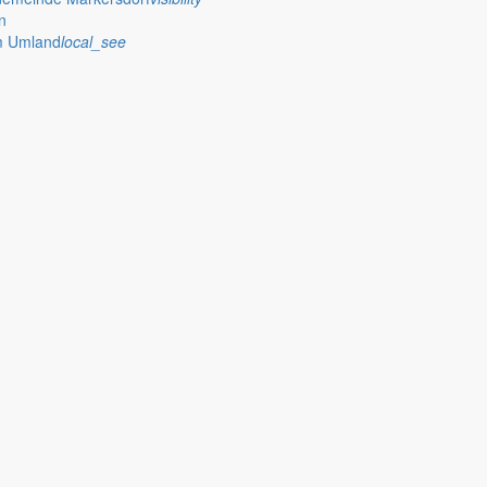
n
im Umland
local_see