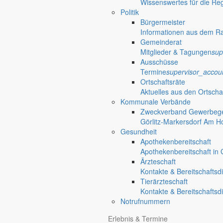
Wissenswertes für die Re
Politik
Bürgermeister
Informationen aus dem R
Gemeinderat
Mitglieder & Tagungen
sup
Ausschüsse
Termine
supervisor_accou
Ortschaftsräte
Aktuelles aus den Ortscha
Kommunale Verbände
Zweckverband Gewerbege
Görlitz-Markersdorf Am H
Gesundheit
Apothekenbereitschaft
Apothekenbereitschaft in G
Ärzteschaft
Kontakte & Bereitschaftsd
Tierärzteschaft
Kontakte & Bereitschaftsd
Notrufnummern
Erlebnis & Termine