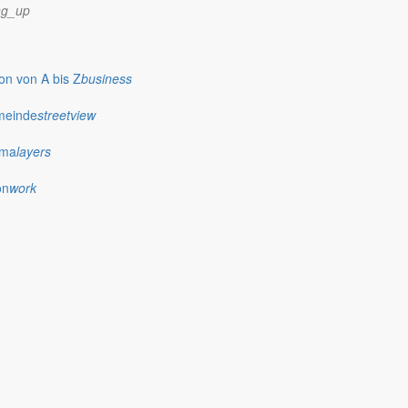
ng_up
n von A bis Z
business
meinde
streetview
ima
layers
on
work