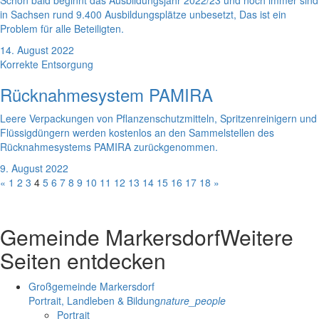
in Sachsen rund 9.400 Ausbildungsplätze unbesetzt, Das ist ein
Problem für alle Beteiligten.
14. August 2022
Korrekte Entsorgung
Rücknahmesystem PAMIRA
Leere Verpackungen von Pflanzenschutzmitteln, Spritzenreinigern und
Flüssigdüngern werden kostenlos an den Sammelstellen des
Rücknahmesystems PAMIRA zurückgenommen.
9. August 2022
«
1
2
3
4
5
6
7
8
9
10
11
12
13
14
15
16
17
18
»
Gemeinde Markersdorf
Weitere
Seiten entdecken
Großgemeinde Markersdorf
Portrait, Landleben & Bildung
nature_people
Portrait