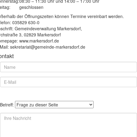
nnerstag:
08:30 – 11:30 Uhr und 14:00 – 17:00 Uhr
eitag:
geschlossen
ßerhalb der Öffnungszeiten können Termine vereinbart werden.
lefon: 035829 630-0
schrift: Gemeindeverwaltung Markersdorf,
rchstraße 3, 02829 Markersdorf
mepage: www.markersdorf.de
Mail: sekretariat@gemeinde-markersdorf.de
ontakt
Betreff: