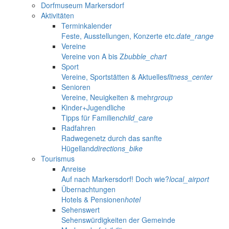
Dorfmuseum Markersdorf
Aktivitäten
Terminkalender
Feste, Ausstellungen, Konzerte etc.
date_range
Vereine
Vereine von A bis Z
bubble_chart
Sport
Vereine, Sportstätten & Aktuelles
fitness_center
Senioren
Vereine, Neuigkeiten & mehr
group
Kinder+Jugendliche
Tipps für Familien
child_care
Radfahren
Radwegenetz durch das sanfte
Hügelland
directions_bike
Tourismus
Anreise
Auf nach Markersdorf! Doch wie?
local_airport
Übernachtungen
Hotels & Pensionen
hotel
Sehenswert
Sehenswürdigkeiten der Gemeinde