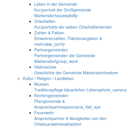
Leben in der Gemeinde
Kurzportrait der Großgemeinde
Markersdorf
accessibility
Ortschaften
Kurzportraits der sieben Ortschaften
terrain
Zahlen & Fakten
Einwohnerzahlen, Flächenangaben &
mehr
view_comfy
Partnergemeinden
Partnergemeinden der Gemeinde
Markersdorf
group_work
Historisches
Geschichte der Gemeinde Markersdorf
restore
Kultur / Religion / Landleben
Museen
Traditionspflege bäuerlichen Lebens
photo_camera
Kirchengemeinden
Pfarrgemeinde &
Ansprechpartner
panorama_fish_eye
Feuerwehr
Ansprechpartner & Neuigkeiten von den
Ortsfeuerwehren
whatshot