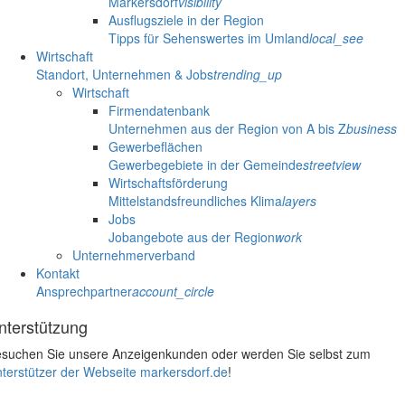
Markersdorf
visibility
Ausflugsziele in der Region
Tipps für Sehenswertes im Umland
local_see
Wirtschaft
Standort, Unternehmen & Jobs
trending_up
Wirtschaft
Firmendatenbank
Unternehmen aus der Region von A bis Z
business
Gewerbeflächen
Gewerbegebiete in der Gemeinde
streetview
Wirtschaftsförderung
Mittelstandsfreundliches Klima
layers
Jobs
Jobangebote aus der Region
work
Unternehmerverband
Kontakt
Ansprechpartner
account_circle
nterstützung
suchen Sie unsere Anzeigenkunden oder werden Sie selbst zum
terstützer der Webseite markersdorf.de
!