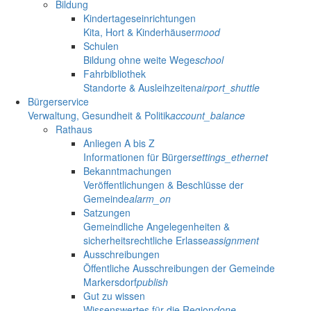
Bildung
Kindertageseinrichtungen
Kita, Hort & Kinderhäuser
mood
Schulen
Bildung ohne weite Wege
school
Fahrbibliothek
Standorte & Ausleihzeiten
airport_shuttle
Bürgerservice
Verwaltung, Gesundheit & Politik
account_balance
Rathaus
Anliegen A bis Z
Informationen für Bürger
settings_ethernet
Bekanntmachungen
Veröffentlichungen & Beschlüsse der
Gemeinde
alarm_on
Satzungen
Gemeindliche Angelegenheiten &
sicherheitsrechtliche Erlasse
assignment
Ausschreibungen
Öffentliche Ausschreibungen der Gemeinde
Markersdorf
publish
Gut zu wissen
Wissenswertes für die Region
done