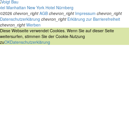
tel Manhattan New York
Hotel Nürnberg
©2026
chevron_right
AGB
chevron_right
Impressum
chevron_right
Datenschutzerklärung
chevron_right
Erklärung zur Barrierefreiheit
chevron_right
Werben
Diese Webseite verwendet Cookies. Wenn Sie auf dieser Seite
weitersurfen, stimmen Sie der Cookie-Nutzung
zu
OK
Datenschutzerklärung