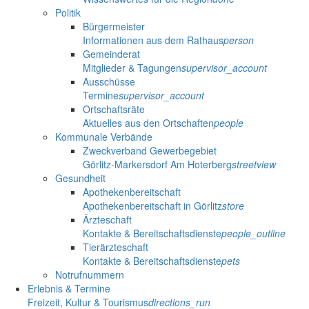
Politik
Bürgermeister
Informationen aus dem Rathaus
person
Gemeinderat
Mitglieder & Tagungen
supervisor_account
Ausschüsse
Termine
supervisor_account
Ortschaftsräte
Aktuelles aus den Ortschaften
people
Kommunale Verbände
Zweckverband Gewerbegebiet
Görlitz-Markersdorf Am Hoterberg
streetview
Gesundheit
Apothekenbereitschaft
Apothekenbereitschaft in Görlitz
store
Ärzteschaft
Kontakte & Bereitschaftsdienste
people_outline
Tierärzteschaft
Kontakte & Bereitschaftsdienste
pets
Notrufnummern
Erlebnis & Termine
Freizeit, Kultur & Tourismus
directions_run