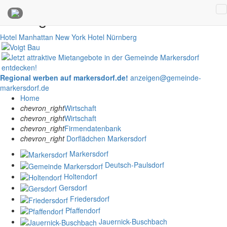
Anzeigen
Hotel Manhattan New York
Hotel Nürnberg
Regional werben auf markersdorf.de!
anzeigen@gemeinde-
markersdorf.de
Home
chevron_right
Wirtschaft
chevron_right
Wirtschaft
chevron_right
Firmendatenbank
chevron_right
Dorflädchen Markersdorf
Markersdorf
Deutsch-Paulsdorf
Holtendorf
Gersdorf
Friedersdorf
Pfaffendorf
Jauernick-Buschbach