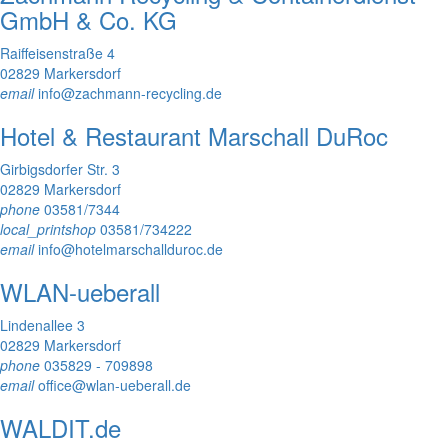
GmbH & Co. KG
Raiffeisenstraße 4
02829 Markersdorf
email
info@zachmann-recycling.de
Hotel & Restaurant Marschall DuRoc
Girbigsdorfer Str. 3
02829 Markersdorf
phone
03581/7344
local_printshop
03581/734222
email
info@hotelmarschallduroc.de
WLAN-ueberall
Lindenallee 3
02829 Markersdorf
phone
035829 - 709898
email
office@wlan-ueberall.de
WALDIT.de