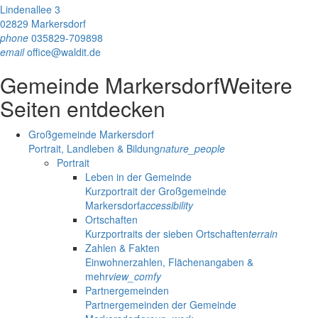
Lindenallee 3
02829 Markersdorf
phone
035829-709898
email
office@waldit.de
Gemeinde Markersdorf
Weitere
Seiten entdecken
Großgemeinde Markersdorf
Portrait, Landleben & Bildung
nature_people
Portrait
Leben in der Gemeinde
Kurzportrait der Großgemeinde
Markersdorf
accessibility
Ortschaften
Kurzportraits der sieben Ortschaften
terrain
Zahlen & Fakten
Einwohnerzahlen, Flächenangaben &
mehr
view_comfy
Partnergemeinden
Partnergemeinden der Gemeinde