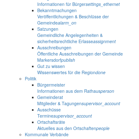
Informationen für Bürger
settings_ethernet
Bekanntmachungen
Veröffentlichungen & Beschlüsse der
Gemeinde
alarm_on
Satzungen
Gemeindliche Angelegenheiten &
sicherheitsrechtliche Erlasse
assignment
Ausschreibungen
Öffentliche Ausschreibungen der Gemeinde
Markersdorf
publish
Gut zu wissen
Wissenswertes für die Region
done
Politik
Bürgermeister
Informationen aus dem Rathaus
person
Gemeinderat
Mitglieder & Tagungen
supervisor_account
Ausschüsse
Termine
supervisor_account
Ortschaftsräte
Aktuelles aus den Ortschaften
people
Kommunale Verbände