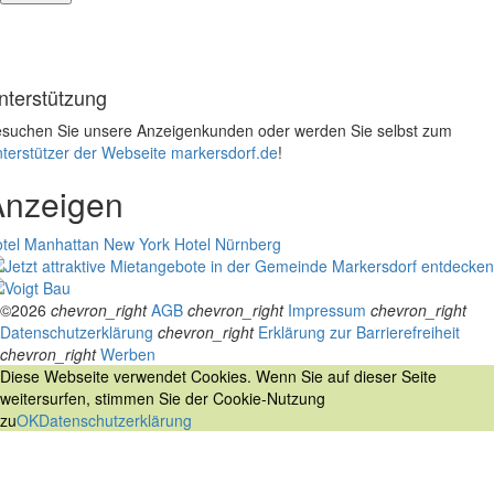
nterstützung
suchen Sie unsere Anzeigenkunden oder werden Sie selbst zum
terstützer der Webseite markersdorf.de
!
Anzeigen
tel Manhattan New York
Hotel Nürnberg
©2026
chevron_right
AGB
chevron_right
Impressum
chevron_right
Datenschutzerklärung
chevron_right
Erklärung zur Barrierefreiheit
chevron_right
Werben
Diese Webseite verwendet Cookies. Wenn Sie auf dieser Seite
weitersurfen, stimmen Sie der Cookie-Nutzung
zu
OK
Datenschutzerklärung