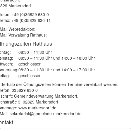
829 Markersdorf
lefon: +49 (0)35829 630-0
lefax: +49 (0)35829 630-11
Mail Webredaktion:
Mail Verwaltung Rathaus:
ffnungszeiten Rathaus
ntag:
08:30 – 11:30 Uhr
enstag:
08:30 – 11:30 Uhr und 14:00 – 18:00 Uhr
ttwoch:
geschlossen
nnerstag:
08:30 – 11:30 Uhr und 14:00 – 17:00 Uhr
eitag:
geschlossen
ßerhalb der Öffnungszeiten können Termine vereinbart werden.
lefon: 035829 630-0
schrift: Gemeindeverwaltung Markersdorf,
rchstraße 3, 02829 Markersdorf
mepage: www.markersdorf.de
Mail: sekretariat@gemeinde-markersdorf.de
ontakt