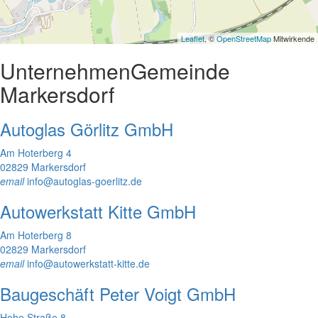
Leaflet
, ©
OpenStreetMap
Mitwirkende
Unternehmen
Gemeinde
Markersdorf
Autoglas Görlitz GmbH
Am Hoterberg 4
02829 Markersdorf
email
info@autoglas-goerlitz.de
Autowerkstatt Kitte GmbH
Am Hoterberg 8
02829 Markersdorf
email
info@autowerkstatt-kitte.de
Baugeschäft Peter Voigt GmbH
Hohe Straße 8