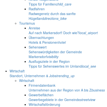
Tipps für Familien
child_care
Radfahren
Radwegenetz durch das sanfte
Hügelland
directions_bike
Tourismus
Anreise
Auf nach Markersdorf! Doch wie?
local_airport
Übernachtungen
Hotels & Pensionen
hotel
Sehenswert
Sehenswürdigkeiten der Gemeinde
Markersdorf
visibility
Ausflugsziele in der Region
Tipps für Sehenswertes im Umland
local_see
Wirtschaft
Standort, Unternehmen & Jobs
trending_up
Wirtschaft
Firmendatenbank
Unternehmen aus der Region von A bis Z
business
Gewerbeflächen
Gewerbegebiete in der Gemeinde
streetview
Wirtschaftsförderung