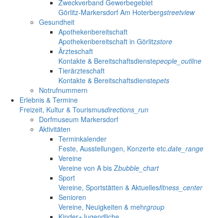
Zweckverband Gewerbegebiet
Görlitz-Markersdorf Am Hoterberg
streetview
Gesundheit
Apothekenbereitschaft
Apothekenbereitschaft in Görlitz
store
Ärzteschaft
Kontakte & Bereitschaftsdienste
people_outline
Tierärzteschaft
Kontakte & Bereitschaftsdienste
pets
Notrufnummern
Erlebnis & Termine
Freizeit, Kultur & Tourismus
directions_run
Dorfmuseum Markersdorf
Aktivitäten
Terminkalender
Feste, Ausstellungen, Konzerte etc.
date_range
Vereine
Vereine von A bis Z
bubble_chart
Sport
Vereine, Sportstätten & Aktuelles
fitness_center
Senioren
Vereine, Neuigkeiten & mehr
group
Kinder+Jugendliche