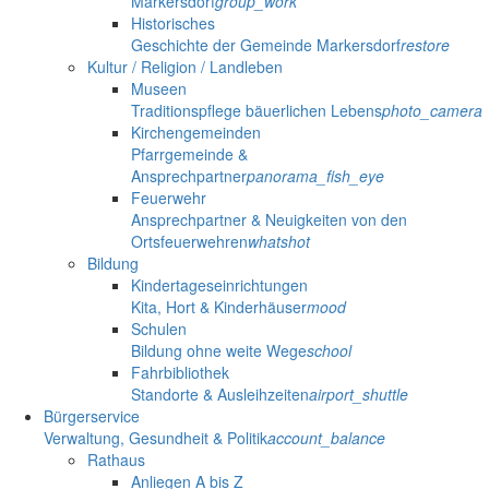
Markersdorf
group_work
Historisches
Geschichte der Gemeinde Markersdorf
restore
Kultur / Religion / Landleben
Museen
Traditionspflege bäuerlichen Lebens
photo_camera
Kirchengemeinden
Pfarrgemeinde &
Ansprechpartner
panorama_fish_eye
Feuerwehr
Ansprechpartner & Neuigkeiten von den
Ortsfeuerwehren
whatshot
Bildung
Kindertageseinrichtungen
Kita, Hort & Kinderhäuser
mood
Schulen
Bildung ohne weite Wege
school
Fahrbibliothek
Standorte & Ausleihzeiten
airport_shuttle
Bürgerservice
Verwaltung, Gesundheit & Politik
account_balance
Rathaus
Anliegen A bis Z