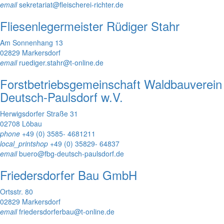
email
sekretariat@fleischerei-richter.de
Fliesenlegermeister Rüdiger Stahr
Am Sonnenhang 13
02829 Markersdorf
email
ruediger.stahr@t-online.de
Forstbetriebsgemeinschaft Waldbauverein
Deutsch-Paulsdorf w.V.
Herwigsdorfer Straße 31
02708 Löbau
phone
+49 (0) 3585- 4681211
local_printshop
+49 (0) 35829- 64837
email
buero@fbg-deutsch-paulsdorf.de
Friedersdorfer Bau GmbH
Ortsstr. 80
02829 Markersdorf
email
friedersdorferbau@t-online.de