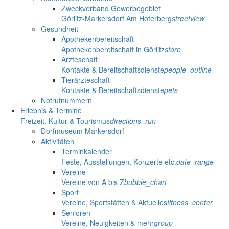
Zweckverband Gewerbegebiet
Görlitz-Markersdorf Am Hoterberg
streetview
Gesundheit
Apothekenbereitschaft
Apothekenbereitschaft in Görlitz
store
Ärzteschaft
Kontakte & Bereitschaftsdienste
people_outline
Tierärzteschaft
Kontakte & Bereitschaftsdienste
pets
Notrufnummern
Erlebnis & Termine
Freizeit, Kultur & Tourismus
directions_run
Dorfmuseum Markersdorf
Aktivitäten
Terminkalender
Feste, Ausstellungen, Konzerte etc.
date_range
Vereine
Vereine von A bis Z
bubble_chart
Sport
Vereine, Sportstätten & Aktuelles
fitness_center
Senioren
Vereine, Neuigkeiten & mehr
group