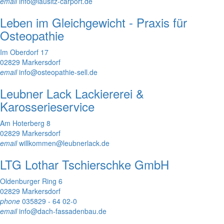
email
info@lausitz-carport.de
Leben im Gleichgewicht - Praxis für
Osteopathie
Im Oberdorf 17
02829 Markersdorf
email
info@osteopathie-sell.de
Leubner Lack Lackiererei &
Karosserieservice
Am Hoterberg 8
02829 Markersdorf
email
willkommen@leubnerlack.de
LTG Lothar Tschierschke GmbH
Oldenburger Ring 6
02829 Markersdorf
phone
035829 - 64 02-0
email
info@dach-fassadenbau.de