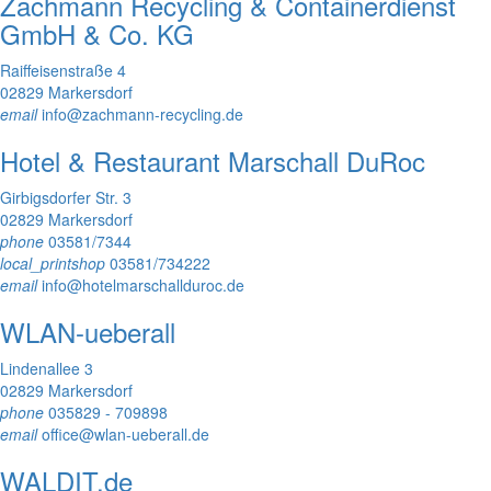
Zachmann Recycling & Containerdienst
GmbH & Co. KG
Raiffeisenstraße 4
02829 Markersdorf
email
info@zachmann-recycling.de
Hotel & Restaurant Marschall DuRoc
Girbigsdorfer Str. 3
02829 Markersdorf
phone
03581/7344
local_printshop
03581/734222
email
info@hotelmarschallduroc.de
WLAN-ueberall
Lindenallee 3
02829 Markersdorf
phone
035829 - 709898
email
office@wlan-ueberall.de
WALDIT.de