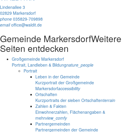
Lindenallee 3
02829 Markersdorf
phone
035829-709898
email
office@waldit.de
Gemeinde Markersdorf
Weitere
Seiten entdecken
Großgemeinde Markersdorf
Portrait, Landleben & Bildung
nature_people
Portrait
Leben in der Gemeinde
Kurzportrait der Großgemeinde
Markersdorf
accessibility
Ortschaften
Kurzportraits der sieben Ortschaften
terrain
Zahlen & Fakten
Einwohnerzahlen, Flächenangaben &
mehr
view_comfy
Partnergemeinden
Partnergemeinden der Gemeinde