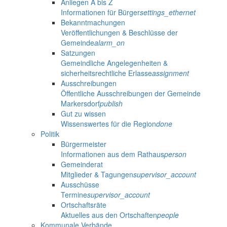
Anliegen A bis Z
Informationen für Bürger
settings_ethernet
Bekanntmachungen
Veröffentlichungen & Beschlüsse der
Gemeinde
alarm_on
Satzungen
Gemeindliche Angelegenheiten &
sicherheitsrechtliche Erlasse
assignment
Ausschreibungen
Öffentliche Ausschreibungen der Gemeinde
Markersdorf
publish
Gut zu wissen
Wissenswertes für die Region
done
Politik
Bürgermeister
Informationen aus dem Rathaus
person
Gemeinderat
Mitglieder & Tagungen
supervisor_account
Ausschüsse
Termine
supervisor_account
Ortschaftsräte
Aktuelles aus den Ortschaften
people
Kommunale Verbände