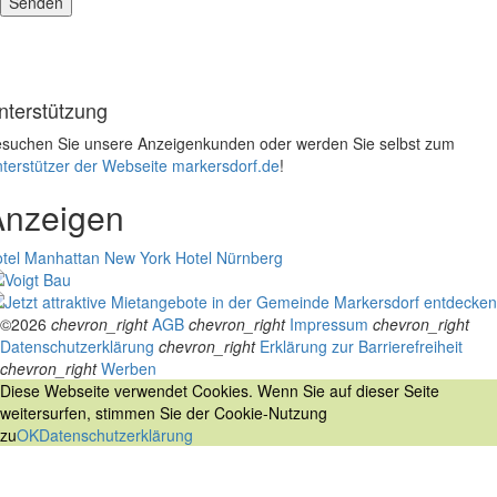
nterstützung
suchen Sie unsere Anzeigenkunden oder werden Sie selbst zum
terstützer der Webseite markersdorf.de
!
Anzeigen
tel Manhattan New York
Hotel Nürnberg
©2026
chevron_right
AGB
chevron_right
Impressum
chevron_right
Datenschutzerklärung
chevron_right
Erklärung zur Barrierefreiheit
chevron_right
Werben
Diese Webseite verwendet Cookies. Wenn Sie auf dieser Seite
weitersurfen, stimmen Sie der Cookie-Nutzung
zu
OK
Datenschutzerklärung