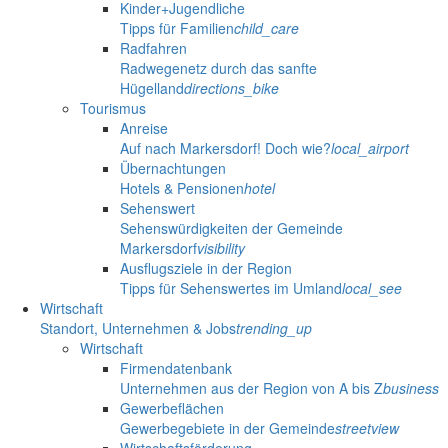
Kinder+Jugendliche
Tipps für Familien
child_care
Radfahren
Radwegenetz durch das sanfte
Hügelland
directions_bike
Tourismus
Anreise
Auf nach Markersdorf! Doch wie?
local_airport
Übernachtungen
Hotels & Pensionen
hotel
Sehenswert
Sehenswürdigkeiten der Gemeinde
Markersdorf
visibility
Ausflugsziele in der Region
Tipps für Sehenswertes im Umland
local_see
Wirtschaft
Standort, Unternehmen & Jobs
trending_up
Wirtschaft
Firmendatenbank
Unternehmen aus der Region von A bis Z
business
Gewerbeflächen
Gewerbegebiete in der Gemeinde
streetview
Wirtschaftsförderung