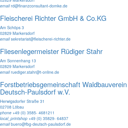
email
rd@finanzconsultant-domke.de
Fleischerei Richter GmbH & Co.KG
Am Schöps 3
02829 Markersdorf
email
sekretariat@fleischerei-richter.de
Fliesenlegermeister Rüdiger Stahr
Am Sonnenhang 13
02829 Markersdorf
email
ruediger.stahr@t-online.de
Forstbetriebsgemeinschaft Waldbauverein
Deutsch-Paulsdorf w.V.
Herwigsdorfer Straße 31
02708 Löbau
phone
+49 (0) 3585- 4681211
local_printshop
+49 (0) 35829- 64837
email
buero@fbg-deutsch-paulsdorf.de