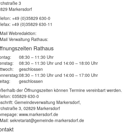
rchstraße 3
829 Markersdorf
lefon: +49 (0)35829 630-0
lefax: +49 (0)35829 630-11
Mail Webredaktion:
Mail Verwaltung Rathaus:
ffnungszeiten Rathaus
ntag:
08:30 – 11:30 Uhr
enstag:
08:30 – 11:30 Uhr und 14:00 – 18:00 Uhr
ttwoch:
geschlossen
nnerstag:
08:30 – 11:30 Uhr und 14:00 – 17:00 Uhr
eitag:
geschlossen
ßerhalb der Öffnungszeiten können Termine vereinbart werden.
lefon: 035829 630-0
schrift: Gemeindeverwaltung Markersdorf,
rchstraße 3, 02829 Markersdorf
mepage: www.markersdorf.de
Mail: sekretariat@gemeinde-markersdorf.de
ontakt