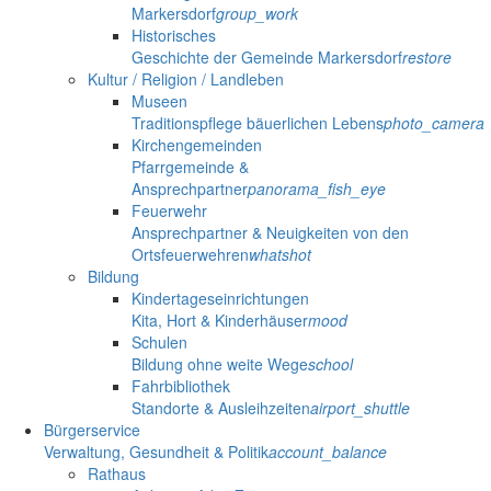
Markersdorf
group_work
Historisches
Geschichte der Gemeinde Markersdorf
restore
Kultur / Religion / Landleben
Museen
Traditionspflege bäuerlichen Lebens
photo_camera
Kirchengemeinden
Pfarrgemeinde &
Ansprechpartner
panorama_fish_eye
Feuerwehr
Ansprechpartner & Neuigkeiten von den
Ortsfeuerwehren
whatshot
Bildung
Kindertageseinrichtungen
Kita, Hort & Kinderhäuser
mood
Schulen
Bildung ohne weite Wege
school
Fahrbibliothek
Standorte & Ausleihzeiten
airport_shuttle
Bürgerservice
Verwaltung, Gesundheit & Politik
account_balance
Rathaus