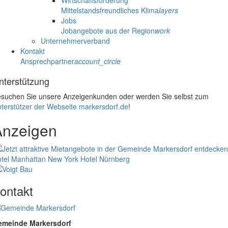
Mittelstandsfreundliches Klima
layers
Jobs
Jobangebote aus der Region
work
Unternehmerverband
Kontakt
Ansprechpartner
account_circle
nterstützung
suchen Sie unsere Anzeigenkunden oder werden Sie selbst zum
terstützer der Webseite markersdorf.de
!
Anzeigen
tel Manhattan New York
Hotel Nürnberg
ontakt
emeinde Markersdorf