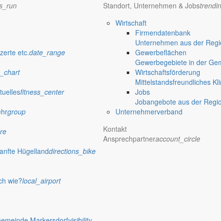
ns_run
Standort, Unternehmen & Jobs
trendi
Wirtschaft
Firmendatenbank
Unternehmen aus der Regio
zerte etc.
date_range
Gewerbeflächen
Gewerbegebiete in der Ge
_chart
Wirtschaftsförderung
Mittelstandsfreundliches Kl
tuelles
fitness_center
Jobs
Jobangebote aus der Regi
ehr
group
Unternehmerverband
H
Kontakt
re
Ansprechpartner
account_circle
anfte Hügelland
directions_bike
ch wie?
local_airport
Gemeinde Markersdorf
visibility