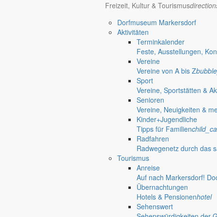
Freizeit, Kultur & Tourismus
directio
Brendle Dachdesign GmbH
Dorfmuseum Markersdorf
am Hoterberg 1C
Aktivitäten
02829 Markersdorf
Terminkalender
email
info@brendle-dachdesign.de
Feste, Ausstellungen, Kon
Vereine
Brewes GmbH
Vereine von A bis Z
bubble
Sport
Lindenallee 1
Vereine, Sportstätten & Ak
02829 Markersdorf
Senioren
email
info@brewes.de
Vereine, Neuigkeiten & m
Kinder+Jugendliche
BUDISSA Agrarbetrieb Friedersdorf Gmb
Tipps für Familien
child_ca
Radfahren
Ortsstraße 119
Radwegenetz durch das s
02829 Markersdorf
Tourismus
email
info.friedersdorf@budissa-ag.de
Anreise
Bürgel & Schulze Haustechnik GmbH
Auf nach Markersdorf! Do
Übernachtungen
Hotels & Pensionen
hotel
Oldenburger Ring 4
Sehenswert
02829 Markersdorf
Sehenswürdigkeiten der 
email
info@buergel-schulze.de