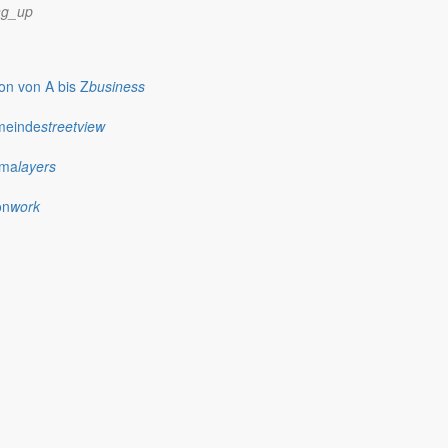
ng_up
n von A bis Z
business
meinde
streetview
ima
layers
on
work