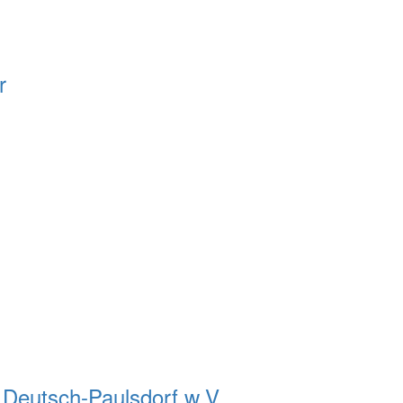
r
 Deutsch-Paulsdorf w.V.