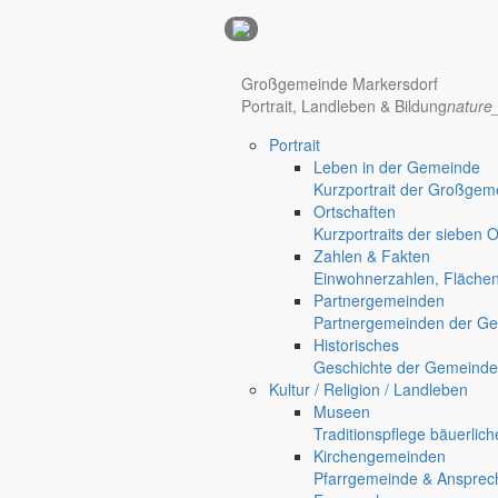
Anzeigen
Großgemeinde Markersdorf
Portrait, Landleben & Bildung
nature
Hotel Manhattan New York
Hotel Nürnberg
Portrait
Regional werben auf markersdorf.de!
anzeigen@gemeinde-markers
Leben in der Gemeinde
Home
Kurzportrait der Großgem
chevron_right
Wirtschaft
Ortschaften
chevron_right
Wirtschaft
Kurzportraits der sieben 
chevron_right
Firmendatenbank
Zahlen & Fakten
chevron_right
Metallbau Adam
Einwohnerzahlen, Fläche
Markersdorf
Partnergemeinden
Deutsch-Paulsdorf
Partnergemeinden der Ge
Holtendorf
Historisches
Gersdorf
Geschichte der Gemeinde
Kultur / Religion / Landleben
Friedersdorf
Museen
Pfaffendorf
Traditionspflege bäuerlic
Jauernick-Buschbach
Kirchengemeinden
Unternehmen
Pfarrgemeinde & Ansprec