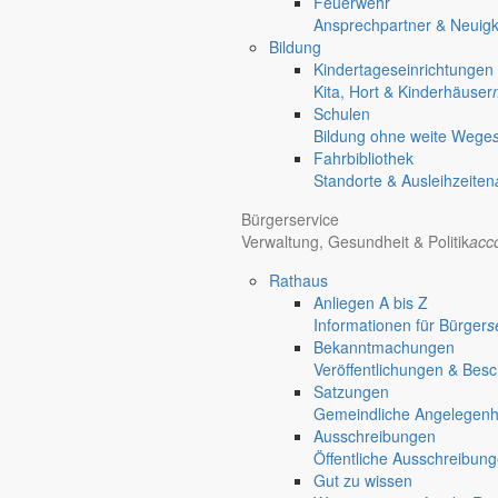
Feuerwehr
Metallbau Adam
Ansprechpartner & Neuigk
Bildung
Kindertageseinrichtungen
business
Unternehmen
Kita, Hort & Kinderhäuser
Metallbau Adam
Schulen
Am Hoterberg 1
Bildung ohne weite Wege
02829 Markersdorf
Fahrbibliothek
Standorte & Ausleihzeiten
person
Geschäftsführung: Torsten Adam
Bürgerservice
email
info@metallbau-adam.de
Verwaltung, Gesundheit & Politik
acc
Rathaus
Anliegen A bis Z
Informationen für Bürger
s
Bekanntmachungen
Veröffentlichungen & Bes
Satzungen
Unternehmen
Gemeinde Markersd
Gemeindliche Angelegenhei
Ausschreibungen
Autoglas Görlitz GmbH
Öffentliche Ausschreibun
Gut zu wissen