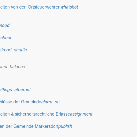
eiten von den Ortsfeuerwehren
whatshot
mood
+
school
−
airport_shuttle
ount_balance
ettings_ethernet
chlüsse der Gemeinde
alarm_on
orf
ten & sicherheitsrechtliche Erlasse
assignment
gen der Gemeinde Markersdorf
publish