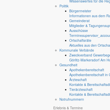
Am Hoterberg 4
Wissenswertes für die Re
02829 Markersdorf
Politik
email
info@autoglas-goerlitz.de
Bürgermeister
Informationen aus dem R
Autowerkstatt Kitte GmbH
Gemeinderat
Mitglieder & Tagungen
sup
Am Hoterberg 8
Ausschüsse
02829 Markersdorf
Termine
supervisor_accou
email
info@autowerkstatt-kitte.de
Ortschaftsräte
Aktuelles aus den Ortscha
Baugeschäft Peter Voigt GmbH
Kommunale Verbände
Zweckverband Gewerbege
Hohe Straße 8
Görlitz-Markersdorf Am H
02829 Markersdorf
Gesundheit
phone
03581 - 74240
Apothekenbereitschaft
email
info@voigt-bau.de
Apothekenbereitschaft in G
Ärzteschaft
Bestattungshaus Fieber, Inhaber André Sc
Kontakte & Bereitschaftsd
Tierärzteschaft
Am Schöps 68
Kontakte & Bereitschaftsd
02829 Markersdorf
Notrufnummern
phone
035829 -. 60278
email
info@bestattungshaus-fieber.de
Erlebnis & Termine