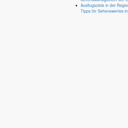
Ausflugsziele in der Regio
Clever-Auto.de
Tipps für Sehenswertes 
Hohe Straße 1A
02829 Markersdorf
email
clever-auto@web.de
DESTRA GmbH
Hohe Straße 20
02829 Markersdorf
email
info@destragr.de
Dorflädchen Markersdorf
Am Schöps 173
02829 Markersdorf
email
ksmg@hotmail.de
Dussa GmbH
Girbigsdorfer Str. 21
02829 Markersdorf