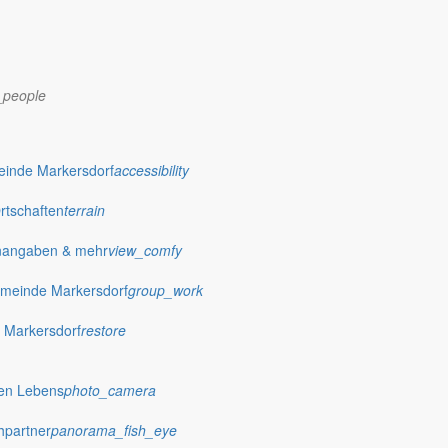
_people
dorf.de
einde Markersdorf
accessibility
Ortschaften
terrain
nangaben & mehr
view_comfy
meinde Markersdorf
group_work
 Markersdorf
restore
hen Lebens
photo_camera
hpartner
panorama_fish_eye