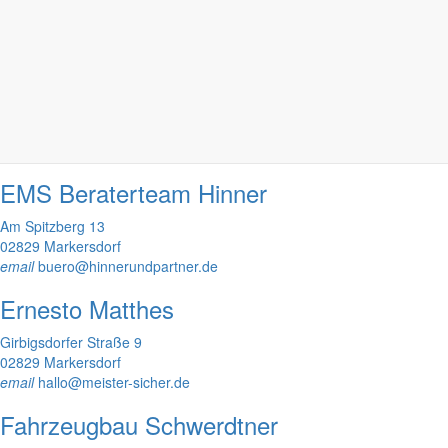
email
info@dussa.com
Elektropa Görlitz Inh. Matthias Paschke
Raiffeisenstraße 8
02829 Markersdorf
phone
03581 - 403551
email
elektropaenergie@aol.com
EMS Beraterteam Hinner
Am Spitzberg 13
02829 Markersdorf
email
buero@hinnerundpartner.de
Ernesto Matthes
Girbigsdorfer Straße 9
02829 Markersdorf
email
hallo@meister-sicher.de
Fahrzeugbau Schwerdtner