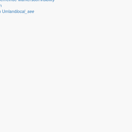
n
im Umland
local_see