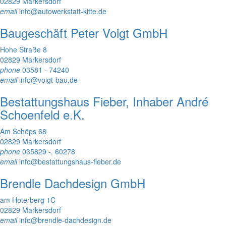
02829 Markersdorf
email
info@autowerkstatt-kitte.de
Baugeschäft Peter Voigt GmbH
Hohe Straße 8
02829 Markersdorf
phone
03581 - 74240
email
info@voigt-bau.de
Bestattungshaus Fieber, Inhaber André
Schoenfeld e.K.
Am Schöps 68
02829 Markersdorf
phone
035829 -. 60278
email
info@bestattungshaus-fieber.de
Brendle Dachdesign GmbH
am Hoterberg 1C
02829 Markersdorf
email
info@brendle-dachdesign.de