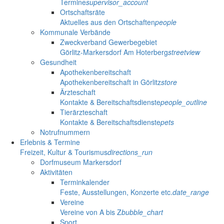
Termine
supervisor_account
Ortschaftsräte
Aktuelles aus den Ortschaften
people
Kommunale Verbände
Zweckverband Gewerbegebiet
Görlitz-Markersdorf Am Hoterberg
streetview
Gesundheit
Apothekenbereitschaft
Apothekenbereitschaft in Görlitz
store
Ärzteschaft
Kontakte & Bereitschaftsdienste
people_outline
Tierärzteschaft
Kontakte & Bereitschaftsdienste
pets
Notrufnummern
Erlebnis & Termine
Freizeit, Kultur & Tourismus
directions_run
Dorfmuseum Markersdorf
Aktivitäten
Terminkalender
Feste, Ausstellungen, Konzerte etc.
date_range
Vereine
Vereine von A bis Z
bubble_chart
Sport