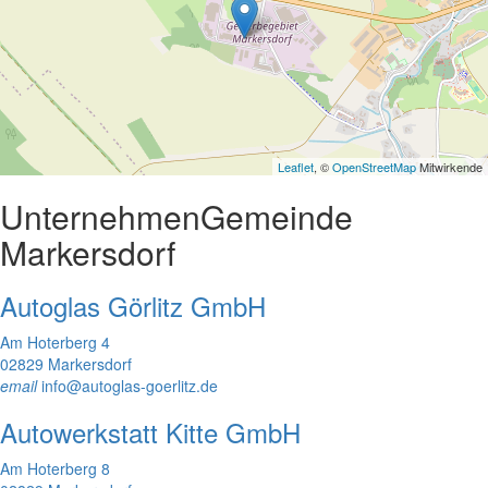
Leaflet
, ©
OpenStreetMap
Mitwirkende
Unternehmen
Gemeinde
Markersdorf
Autoglas Görlitz GmbH
Am Hoterberg 4
02829 Markersdorf
email
info@autoglas-goerlitz.de
Autowerkstatt Kitte GmbH
Am Hoterberg 8