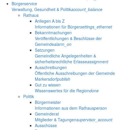
Bürgerservice
Verwaltung, Gesundheit & Politik
account_balance
Rathaus
Anliegen A bis Z
Informationen für Bürger
settings_ethernet
Bekanntmachungen
Veröffentlichungen & Beschlüsse der
Gemeinde
alarm_on
Satzungen
Gemeindliche Angelegenheiten &
sicherheitsrechtliche Erlasse
assignment
Ausschreibungen
Öffentliche Ausschreibungen der Gemeinde
Markersdorf
publish
Gut zu wissen
Wissenswertes für die Region
done
Politik
Bürgermeister
Informationen aus dem Rathaus
person
Gemeinderat
Mitglieder & Tagungen
supervisor_account
Ausschüsse