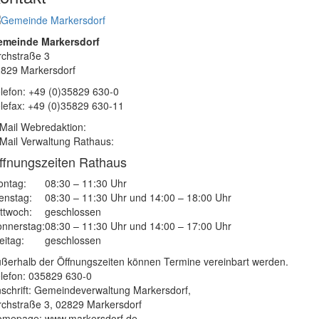
emeinde Markersdorf
rchstraße 3
829 Markersdorf
lefon: +49 (0)35829 630-0
lefax: +49 (0)35829 630-11
Mail Webredaktion:
Mail Verwaltung Rathaus:
ffnungszeiten Rathaus
ntag:
08:30 – 11:30 Uhr
enstag:
08:30 – 11:30 Uhr und 14:00 – 18:00 Uhr
ttwoch:
geschlossen
nnerstag:
08:30 – 11:30 Uhr und 14:00 – 17:00 Uhr
eitag:
geschlossen
ßerhalb der Öffnungszeiten können Termine vereinbart werden.
lefon: 035829 630-0
schrift: Gemeindeverwaltung Markersdorf,
rchstraße 3, 02829 Markersdorf
mepage: www.markersdorf.de