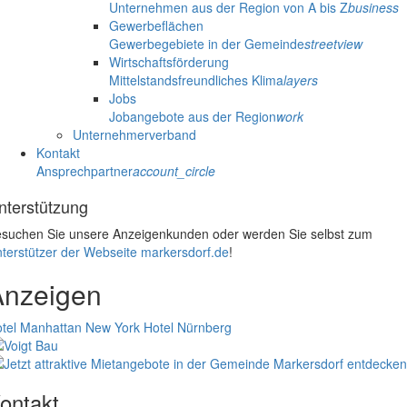
Unternehmen aus der Region von A bis Z
business
Gewerbeflächen
Gewerbegebiete in der Gemeinde
streetview
Wirtschaftsförderung
Mittelstandsfreundliches Klima
layers
Jobs
Jobangebote aus der Region
work
Unternehmerverband
Kontakt
Ansprechpartner
account_circle
nterstützung
suchen Sie unsere Anzeigenkunden oder werden Sie selbst zum
terstützer der Webseite markersdorf.de
!
Anzeigen
tel Manhattan New York
Hotel Nürnberg
ontakt