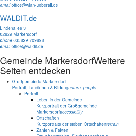
email
office@wlan-ueberall.de
WALDIT.de
Lindenallee 3
02829 Markersdorf
phone
035829-709898
email
office@waldit.de
Gemeinde Markersdorf
Weitere
Seiten entdecken
Großgemeinde Markersdorf
Portrait, Landleben & Bildung
nature_people
Portrait
Leben in der Gemeinde
Kurzportrait der Großgemeinde
Markersdorf
accessibility
Ortschaften
Kurzportraits der sieben Ortschaften
terrain
Zahlen & Fakten