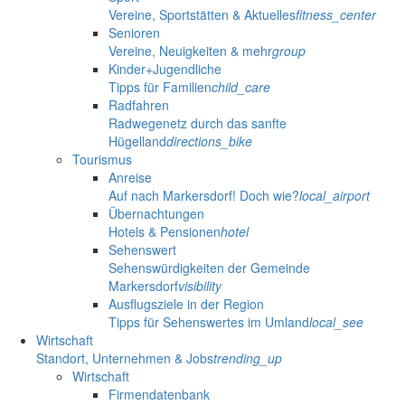
Vereine, Sportstätten & Aktuelles
fitness_center
Senioren
Vereine, Neuigkeiten & mehr
group
Kinder+Jugendliche
Tipps für Familien
child_care
Radfahren
Radwegenetz durch das sanfte
Hügelland
directions_bike
Tourismus
Anreise
Auf nach Markersdorf! Doch wie?
local_airport
Übernachtungen
Hotels & Pensionen
hotel
Sehenswert
Sehenswürdigkeiten der Gemeinde
Markersdorf
visibility
Ausflugsziele in der Region
Tipps für Sehenswertes im Umland
local_see
Wirtschaft
Standort, Unternehmen & Jobs
trending_up
Wirtschaft
Firmendatenbank