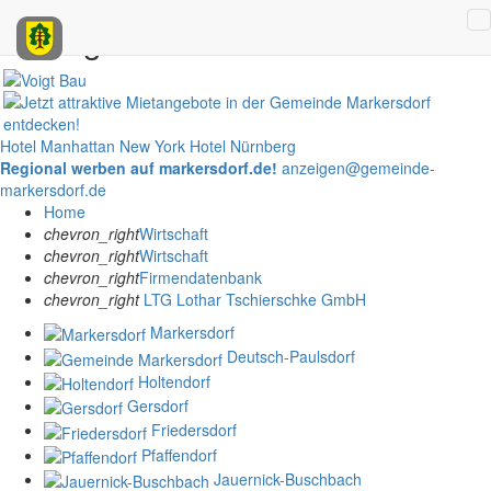
Anzeigen
Hotel Manhattan New York
Hotel Nürnberg
Regional werben auf markersdorf.de!
anzeigen@gemeinde-
markersdorf.de
Home
chevron_right
Wirtschaft
chevron_right
Wirtschaft
chevron_right
Firmendatenbank
chevron_right
LTG Lothar Tschierschke GmbH
Markersdorf
Deutsch-Paulsdorf
Holtendorf
Gersdorf
Friedersdorf
Pfaffendorf
Jauernick-Buschbach