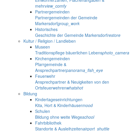
Einwohnerzahlen, Flächenangaben &
mehr
view_comfy
Partnergemeinden
Partnergemeinden der Gemeinde
Markersdorf
group_work
Historisches
Geschichte der Gemeinde Markersdorf
restore
Kultur / Religion / Landleben
Museen
Traditionspflege bäuerlichen Lebens
photo_camera
Kirchengemeinden
Pfarrgemeinde &
Ansprechpartner
panorama_fish_eye
Feuerwehr
Ansprechpartner & Neuigkeiten von den
Ortsfeuerwehren
whatshot
Bildung
Kindertageseinrichtungen
Kita, Hort & Kinderhäuser
mood
Schulen
Bildung ohne weite Wege
school
Fahrbibliothek
Standorte & Ausleihzeiten
airport_shuttle