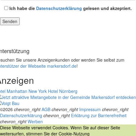
Ich habe die
Datenschutzerklärung
gelesen und akzeptiert.
nterstützung
suchen Sie unsere Anzeigenkunden oder werden Sie selbst zum
terstützer der Webseite markersdorf.de
!
Anzeigen
tel Manhattan New York
Hotel Nürnberg
©2026
chevron_right
AGB
chevron_right
Impressum
chevron_right
Datenschutzerklärung
chevron_right
Erklärung zur Barrierefreiheit
chevron_right
Werben
Diese Webseite verwendet Cookies. Wenn Sie auf dieser Seite
weitersurfen, stimmen Sie der Cookie-Nutzung