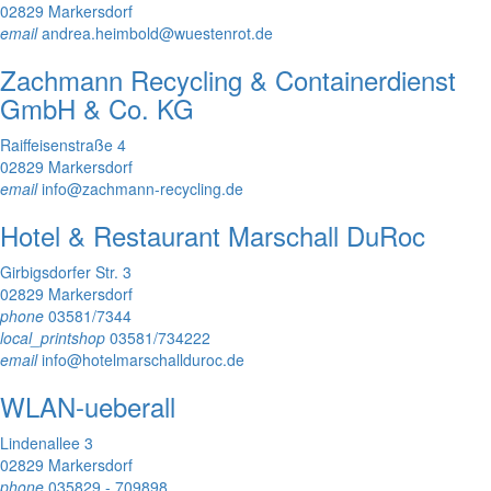
02829 Markersdorf
email
andrea.heimbold@wuestenrot.de
Zachmann Recycling & Containerdienst
GmbH & Co. KG
Raiffeisenstraße 4
02829 Markersdorf
email
info@zachmann-recycling.de
Hotel & Restaurant Marschall DuRoc
Girbigsdorfer Str. 3
02829 Markersdorf
phone
03581/7344
local_printshop
03581/734222
email
info@hotelmarschallduroc.de
WLAN-ueberall
Lindenallee 3
02829 Markersdorf
phone
035829 - 709898