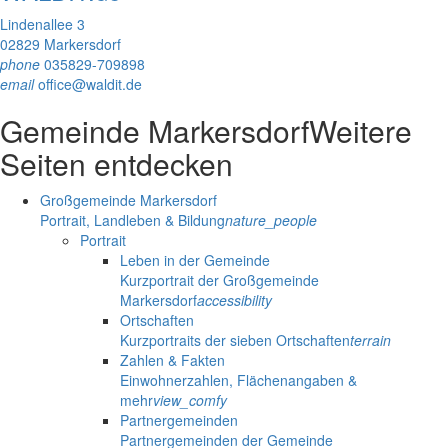
Lindenallee 3
02829 Markersdorf
phone
035829-709898
email
office@waldit.de
Gemeinde Markersdorf
Weitere
Seiten entdecken
Großgemeinde Markersdorf
Portrait, Landleben & Bildung
nature_people
Portrait
Leben in der Gemeinde
Kurzportrait der Großgemeinde
Markersdorf
accessibility
Ortschaften
Kurzportraits der sieben Ortschaften
terrain
Zahlen & Fakten
Einwohnerzahlen, Flächenangaben &
mehr
view_comfy
Partnergemeinden
Partnergemeinden der Gemeinde