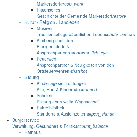
Markersdorf
group_work
Historisches
Geschichte der Gemeinde Markersdorf
restore
Kultur / Religion / Landleben
Museen
Traditionspflege bäuerlichen Lebens
photo_camera
Kirchengemeinden
Pfarrgemeinde &
Ansprechpartner
panorama_fish_eye
Feuerwehr
Ansprechpartner & Neuigkeiten von den
Ortsfeuerwehren
whatshot
Bildung
Kindertageseinrichtungen
Kita, Hort & Kinderhäuser
mood
Schulen
Bildung ohne weite Wege
school
Fahrbibliothek
Standorte & Ausleihzeiten
airport_shuttle
Bürgerservice
Verwaltung, Gesundheit & Politik
account_balance
Rathaus