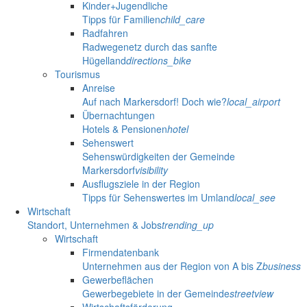
Kinder+Jugendliche
Tipps für Familien
child_care
Radfahren
Radwegenetz durch das sanfte
Hügelland
directions_bike
Tourismus
Anreise
Auf nach Markersdorf! Doch wie?
local_airport
Übernachtungen
Hotels & Pensionen
hotel
Sehenswert
Sehenswürdigkeiten der Gemeinde
Markersdorf
visibility
Ausflugsziele in der Region
Tipps für Sehenswertes im Umland
local_see
Wirtschaft
Standort, Unternehmen & Jobs
trending_up
Wirtschaft
Firmendatenbank
Unternehmen aus der Region von A bis Z
business
Gewerbeflächen
Gewerbegebiete in der Gemeinde
streetview
Wirtschaftsförderung