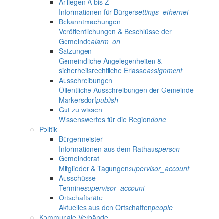
Anliegen A bis Z
Informationen für Bürger
settings_ethernet
Bekanntmachungen
Veröffentlichungen & Beschlüsse der
Gemeinde
alarm_on
Satzungen
Gemeindliche Angelegenheiten &
sicherheitsrechtliche Erlasse
assignment
Ausschreibungen
Öffentliche Ausschreibungen der Gemeinde
Markersdorf
publish
Gut zu wissen
Wissenswertes für die Region
done
Politik
Bürgermeister
Informationen aus dem Rathaus
person
Gemeinderat
Mitglieder & Tagungen
supervisor_account
Ausschüsse
Termine
supervisor_account
Ortschaftsräte
Aktuelles aus den Ortschaften
people
Kommunale Verbände