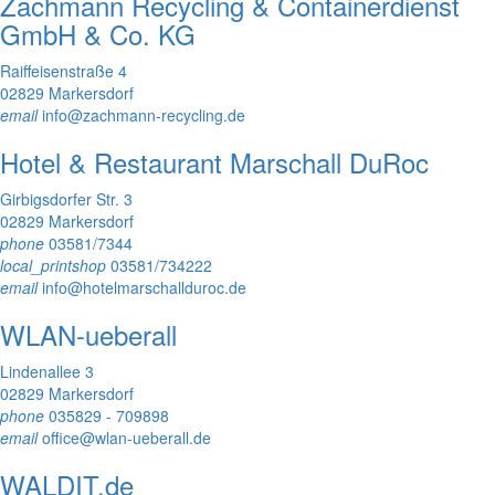
Zachmann Recycling & Containerdienst
GmbH & Co. KG
Raiffeisenstraße 4
02829 Markersdorf
email
info@zachmann-recycling.de
Hotel & Restaurant Marschall DuRoc
Girbigsdorfer Str. 3
02829 Markersdorf
phone
03581/7344
local_printshop
03581/734222
email
info@hotelmarschallduroc.de
WLAN-ueberall
Lindenallee 3
02829 Markersdorf
phone
035829 - 709898
email
office@wlan-ueberall.de
WALDIT.de