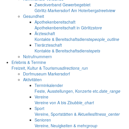
Zweckverband Gewerbegebiet
Görlitz-Markersdorf Am Hoterberg
streetview
Gesundheit
Apothekenbereitschaft
Apothekenbereitschaft in Görlitz
store
Ärzteschaft
Kontakte & Bereitschaftsdienste
people_outline
Tierärzteschaft
Kontakte & Bereitschaftsdienste
pets
Notrufnummern
Erlebnis & Termine
Freizeit, Kultur & Tourismus
directions_run
Dorfmuseum Markersdorf
Aktivitäten
Terminkalender
Feste, Ausstellungen, Konzerte etc.
date_range
Vereine
Vereine von A bis Z
bubble_chart
Sport
Vereine, Sportstätten & Aktuelles
fitness_center
Senioren
Vereine, Neuigkeiten & mehr
group