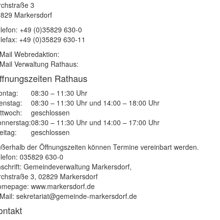
rchstraße 3
829 Markersdorf
lefon: +49 (0)35829 630-0
lefax: +49 (0)35829 630-11
Mail Webredaktion:
Mail Verwaltung Rathaus:
ffnungszeiten Rathaus
ntag:
08:30 – 11:30 Uhr
enstag:
08:30 – 11:30 Uhr und 14:00 – 18:00 Uhr
ttwoch:
geschlossen
nnerstag:
08:30 – 11:30 Uhr und 14:00 – 17:00 Uhr
eitag:
geschlossen
ßerhalb der Öffnungszeiten können Termine vereinbart werden.
lefon: 035829 630-0
schrift: Gemeindeverwaltung Markersdorf,
rchstraße 3, 02829 Markersdorf
mepage: www.markersdorf.de
Mail: sekretariat@gemeinde-markersdorf.de
ontakt