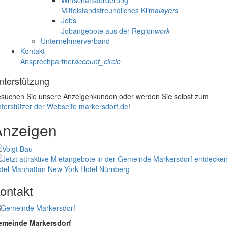
Mittelstandsfreundliches Klima
layers
Jobs
Jobangebote aus der Region
work
Unternehmerverband
Kontakt
Ansprechpartner
account_circle
nterstützung
suchen Sie unsere Anzeigenkunden oder werden Sie selbst zum
terstützer der Webseite markersdorf.de
!
Anzeigen
tel Manhattan New York
Hotel Nürnberg
ontakt
emeinde Markersdorf