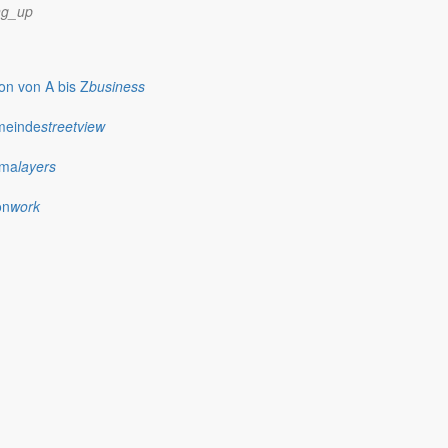
ng_up
n von A bis Z
business
meinde
streetview
ima
layers
on
work