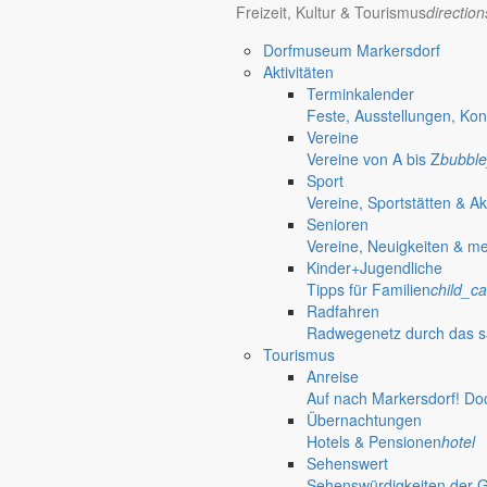
Freizeit, Kultur & Tourismus
directio
Bestattungshaus Fieber, Inhaber André Sc
Dorfmuseum Markersdorf
Am Schöps 68
Aktivitäten
02829 Markersdorf
Terminkalender
phone
035829 -. 60278
Feste, Ausstellungen, Kon
email
info@bestattungshaus-fieber.de
Vereine
Vereine von A bis Z
bubble
Brendle Dachdesign GmbH
Sport
Vereine, Sportstätten & Ak
am Hoterberg 1C
Senioren
02829 Markersdorf
Vereine, Neuigkeiten & m
email
info@brendle-dachdesign.de
Kinder+Jugendliche
Tipps für Familien
child_ca
Brewes GmbH
Radfahren
Radwegenetz durch das s
Lindenallee 1
Tourismus
02829 Markersdorf
Anreise
email
info@brewes.de
Auf nach Markersdorf! Do
Übernachtungen
BUDISSA Agrarbetrieb Friedersdorf Gmb
Hotels & Pensionen
hotel
Sehenswert
Ortsstraße 119
Sehenswürdigkeiten der 