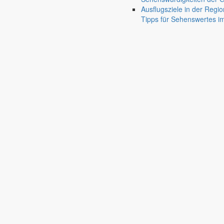
02829 Markersdorf
Ausflugsziele in der Regio
email
info.friedersdorf@budissa-ag.de
Tipps für Sehenswertes 
Bürgel & Schulze Haustechnik GmbH
Oldenburger Ring 4
02829 Markersdorf
email
info@buergel-schulze.de
Clever-Auto.de
Hohe Straße 1A
02829 Markersdorf
email
clever-auto@web.de
DESTRA GmbH
Hohe Straße 20
02829 Markersdorf
email
info@destragr.de
Dorflädchen Markersdorf
Am Schöps 173