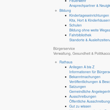
Feuerwehr
Gersdorf
Ansprechpartner & Neuigk
Bildung
Friedersdorf
Kindertageseinrichtungen
Pfaffendorf
Kita, Hort & Kinderhäuser
Jauernick-Buschbach
Schulen
Unternehmen
Bildung ohne weite Wege
Fahrbibliothek
Schlesisches Transportunt
Standorte & Ausleihzeiten
Bürgerservice
business
Unternehmen
Verwaltung, Gesundheit & Politik
acc
Schlesisches Transportunternehmen
Ortsstraße 63
Rathaus
02829 Markersdorf
Anliegen A bis Z
Informationen für Bürger
s
Bekanntmachungen
person
Geschäftsführung: Mario Lichthorn
Veröffentlichungen & Bes
email
stu-lichthorn@t-online.de
Satzungen
Gemeindliche Angelegenhei
Ausschreibungen
Öffentliche Ausschreibun
Gut zu wissen