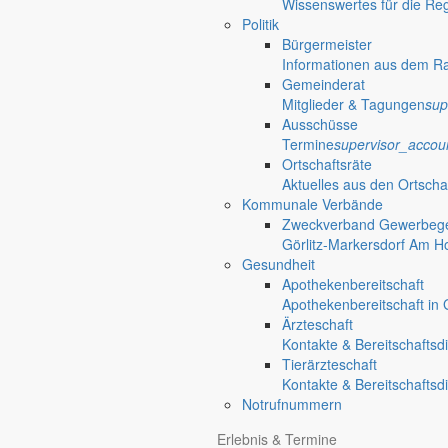
Wissenswertes für die Re
Politik
Bürgermeister
Unternehmen
Gemeinde Markersd
Informationen aus dem R
Gemeinderat
Autoglas Görlitz GmbH
Mitglieder & Tagungen
sup
Ausschüsse
Am Hoterberg 4
Termine
supervisor_accou
02829 Markersdorf
Ortschaftsräte
email
info@autoglas-goerlitz.de
Aktuelles aus den Ortscha
Kommunale Verbände
Autowerkstatt Kitte GmbH
Zweckverband Gewerbege
Görlitz-Markersdorf Am H
Am Hoterberg 8
Gesundheit
02829 Markersdorf
Apothekenbereitschaft
email
info@autowerkstatt-kitte.de
Apothekenbereitschaft in G
Ärzteschaft
Baugeschäft Peter Voigt GmbH
Kontakte & Bereitschaftsd
Tierärzteschaft
Hohe Straße 8
Kontakte & Bereitschaftsd
02829 Markersdorf
Notrufnummern
phone
03581 - 74240
email
info@voigt-bau.de
Erlebnis & Termine