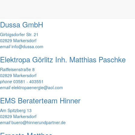
02829 Markersdorf
email
ksmg@hotmail.de
Dussa GmbH
Girbigsdorfer Str. 21
02829 Markersdorf
email
info@dussa.com
Elektropa Görlitz Inh. Matthias Paschke
Raiffeisenstraße 8
02829 Markersdorf
phone
03581 - 403551
email
elektropaenergie@aol.com
EMS Beraterteam Hinner
Am Spitzberg 13
02829 Markersdorf
email
buero@hinnerundpartner.de