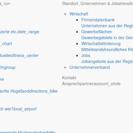
ns_run
Standort, Unternehmen & Jobs
trendi
hoenfeld e.K.
Wirtschaft
Firmendatenbank
Unternehmen aus der Regio
zerte etc.
date_range
Gewerbeflächen
Gewerbegebiete in der Ge
_chart
Wirtschaftsförderung
Mittelstandsfreundliches Kl
tuelles
fitness_center
Jobs
Jobangebote aus der Regi
ehr
group
Unternehmerverband
Kontakt
re
Ansprechpartner
account_circle
anfte Hügelland
directions_bike
ch wie?
local_airport
H
Gemeinde Markersdorf
visibility