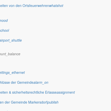
eiten von den Ortsfeuerwehren
whatshot
mood
school
ernehmen
airport_shuttle
ount_balance
+
−
ettings_ethernet
chlüsse der Gemeinde
alarm_on
ten & sicherheitsrechtliche Erlasse
assignment
gen der Gemeinde Markersdorf
publish