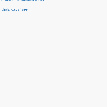
n
im Umland
local_see