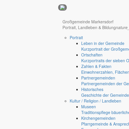
Anzeigen
Hotel Manhattan New York
Hotel Nürnberg
Großgemeinde Markersdorf
Portrait, Landleben & Bildung
nature
Portrait
Leben in der Gemeinde
Kurzportrait der Großgem
Ortschaften
Kurzportraits der sieben 
Zahlen & Fakten
Einwohnerzahlen, Fläche
Partnergemeinden
Regional werben auf markersdorf.de!
anzeigen@gemeinde-markers
Partnergemeinden der Ge
Home
Historisches
chevron_right
Wirtschaft
Geschichte der Gemeinde
chevron_right
Wirtschaft
Kultur / Religion / Landleben
chevron_right
Firmendatenbank
Museen
chevron_right
Schlesisches Transportunternehmen
Traditionspflege bäuerlic
Markersdorf
Kirchengemeinden
Deutsch-Paulsdorf
Pfarrgemeinde & Ansprec
Holtendorf