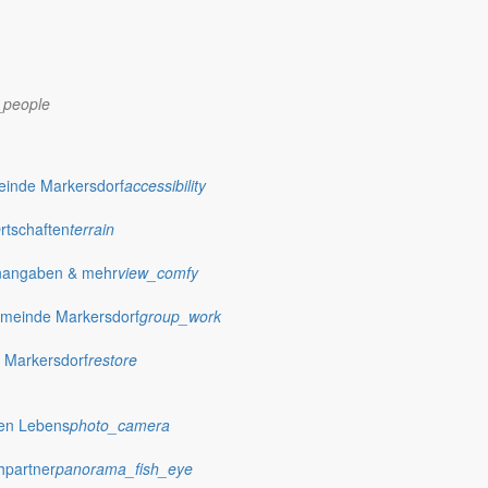
_people
einde Markersdorf
accessibility
Ortschaften
terrain
nangaben & mehr
view_comfy
dorf.de
meinde Markersdorf
group_work
 Markersdorf
restore
hen Lebens
photo_camera
hpartner
panorama_fish_eye