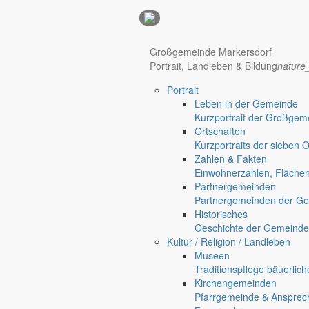
Anzeigen
Großgemeinde Markersdorf
Portrait, Landleben & Bildung
nature
Hotel Manhattan New York
Hotel Nürnberg
Portrait
Regional werben auf markersdorf.de!
anzeigen@gemeinde-markers
Leben in der Gemeinde
Home
Kurzportrait der Großgem
Markersdorf
Ortschaften
Deutsch-Paulsdorf
Kurzportraits der sieben 
Holtendorf
Zahlen & Fakten
Gersdorf
Einwohnerzahlen, Fläche
Partnergemeinden
Friedersdorf
Partnergemeinden der Ge
Pfaffendorf
Historisches
Jauernick-Buschbach
Geschichte der Gemeinde
Ans zweite Standbein denken
Kultur / Religion / Landleben
Museen
Sich im Strukturwandel beruf
Traditionspflege bäuerlic
Kirchengemeinden
Pfarrgemeinde & Ansprec
Gut zu wissen