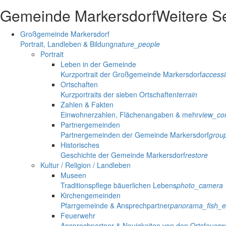
Gemeinde Markersdorf
Weitere S
Großgemeinde Markersdorf
Portrait, Landleben & Bildung
nature_people
Portrait
Leben in der Gemeinde
Kurzportrait der Großgemeinde Markersdorf
accessib
Ortschaften
Kurzportraits der sieben Ortschaften
terrain
Zahlen & Fakten
Einwohnerzahlen, Flächenangaben & mehr
view_co
Partnergemeinden
Partnergemeinden der Gemeinde Markersdorf
grou
Historisches
Geschichte der Gemeinde Markersdorf
restore
Kultur / Religion / Landleben
Museen
Traditionspflege bäuerlichen Lebens
photo_camera
Kirchengemeinden
Pfarrgemeinde & Ansprechpartner
panorama_fish_
Feuerwehr
Ansprechpartner & Neuigkeiten von den Ortsfeuer