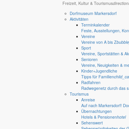
Freizeit, Kultur & Tourismus
directio
Verknüpfungen
Sich im Strukturw
Dorfmuseum Markersdorf
Aktivitäten
done
Terminkalender
Gut zu wissen
Feste, Ausstellungen, Kon
Vereine
Wissenswertes für die Region
Vereine von A bis Z
bubble
Sport
Gut zu wissen
mehr aus diesem 
Vereine, Sportstätten & Ak
Senioren
Vereine, Neuigkeiten & m
Angespannte Finanzlage der Kommunen
Kinder+Jugendliche
Markersdorf beteiligt sich an bundesweit
Tipps für Familien
child_ca
Radfahren
Am 22. Juni 2026 machten Städte, Landkreise und Gemeinden auf d
Radwegenetz durch das s
Tourismus
23. Juni 2026
Anreise
5.000 Euro für gute Einfälle
Auf nach Markersdorf! Do
Übernachtungen
Deutsche Zentrum für Astrophysik startet
Hotels & Pensionen
hotel
Sehenswert
Das Deutsche Zentrum für Astrophysik (DZA) ruft zum Ideenwettbewer
Sehenswürdigkeiten der 