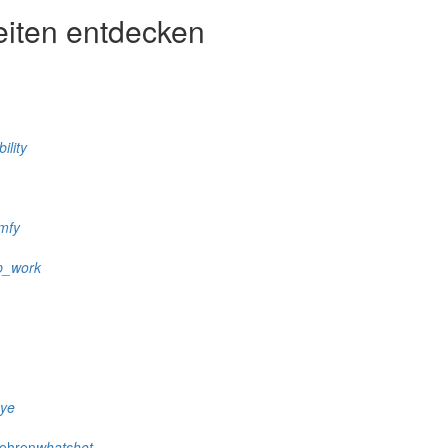
eiten entdecken
ility
mfy
p_work
eye
wehren
whatshot