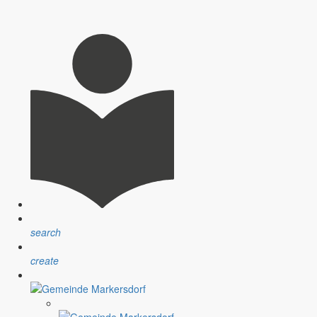
Ruhe, Natur und die Nähe zu kulturellen Highlights.
lderungen gearbeitet.
search
create
ai im Einsatz war.