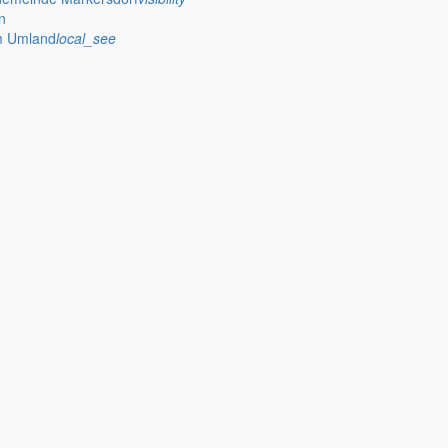
n
im Umland
local_see
orf beginnt
chen anspricht, suchen viele nach dem einen Ort, der alles vereint: 
rwege
erwegewarte in der Gemeinde an der Erneuerung von Wanderwegbeschi
25 zurück
son ab. Gleichzeitig verabschiedet das Team Herrn Müller, der seit M