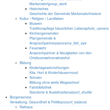
Markersdorf
group_work
Historisches
Geschichte der Gemeinde Markersdorf
restore
Kultur / Religion / Landleben
Museen
Traditionspflege bäuerlichen Lebens
photo_camera
Kirchengemeinden
Pfarrgemeinde &
Ansprechpartner
panorama_fish_eye
Feuerwehr
Ansprechpartner & Neuigkeiten von den
Ortsfeuerwehren
whatshot
Bildung
Kindertageseinrichtungen
Kita, Hort & Kinderhäuser
mood
Schulen
Bildung ohne weite Wege
school
Fahrbibliothek
Standorte & Ausleihzeiten
airport_shuttle
Bürgerservice
Verwaltung, Gesundheit & Politik
account_balance
Rathaus