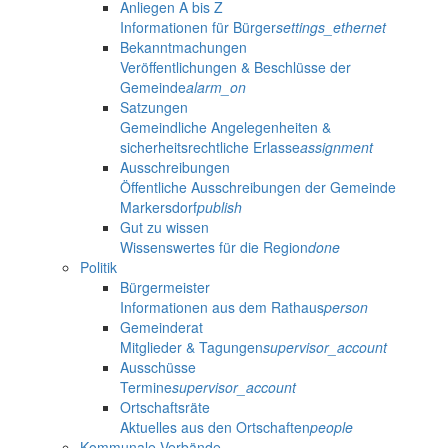
Anliegen A bis Z
Informationen für Bürger
settings_ethernet
Bekanntmachungen
Veröffentlichungen & Beschlüsse der
Gemeinde
alarm_on
Satzungen
Gemeindliche Angelegenheiten &
sicherheitsrechtliche Erlasse
assignment
Ausschreibungen
Öffentliche Ausschreibungen der Gemeinde
Markersdorf
publish
Gut zu wissen
Wissenswertes für die Region
done
Politik
Bürgermeister
Informationen aus dem Rathaus
person
Gemeinderat
Mitglieder & Tagungen
supervisor_account
Ausschüsse
Termine
supervisor_account
Ortschaftsräte
Aktuelles aus den Ortschaften
people
Kommunale Verbände