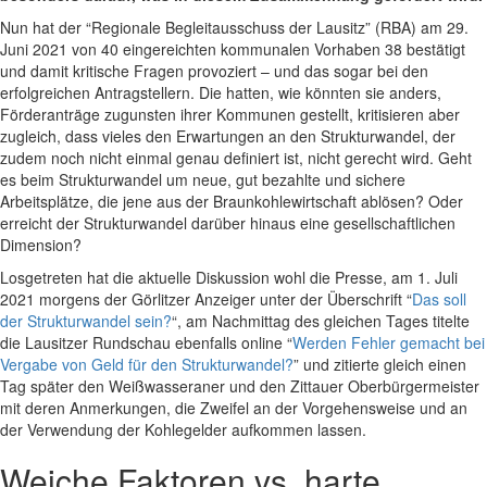
Nun hat der “Regionale Begleitausschuss der Lausitz” (RBA) am 29.
Juni 2021 von 40 eingereichten kommunalen Vorhaben 38 bestätigt
und damit kritische Fragen provoziert – und das sogar bei den
erfolgreichen Antragstellern. Die hatten, wie könnten sie anders,
Förderanträge zugunsten ihrer Kommunen gestellt, kritisieren aber
zugleich, dass vieles den Erwartungen an den Strukturwandel, der
zudem noch nicht einmal genau definiert ist, nicht gerecht wird. Geht
es beim Strukturwandel um neue, gut bezahlte und sichere
Arbeitsplätze, die jene aus der Braunkohlewirtschaft ablösen? Oder
erreicht der Strukturwandel darüber hinaus eine gesellschaftlichen
Dimension?
Losgetreten hat die aktuelle Diskussion wohl die Presse, am 1. Juli
2021 morgens der Görlitzer Anzeiger unter der Überschrift “
Das soll
der Strukturwandel sein?
“, am Nachmittag des gleichen Tages titelte
die Lausitzer Rundschau ebenfalls online “
Werden Fehler gemacht bei
Vergabe von Geld für den Strukturwandel?
” und zitierte gleich einen
Tag später den Weißwasseraner und den Zittauer Oberbürgermeister
mit deren Anmerkungen, die Zweifel an der Vorgehensweise und an
der Verwendung der Kohlegelder aufkommen lassen.
Weiche Faktoren vs. harte