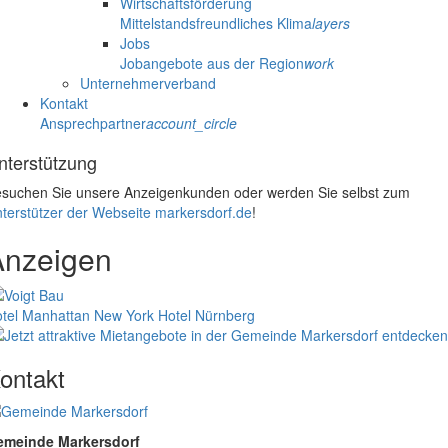
Wirtschaftsförderung
Mittelstandsfreundliches Klima
layers
Jobs
Jobangebote aus der Region
work
Unternehmerverband
Kontakt
Ansprechpartner
account_circle
nterstützung
suchen Sie unsere Anzeigenkunden oder werden Sie selbst zum
terstützer der Webseite markersdorf.de
!
Anzeigen
tel Manhattan New York
Hotel Nürnberg
ontakt
emeinde Markersdorf