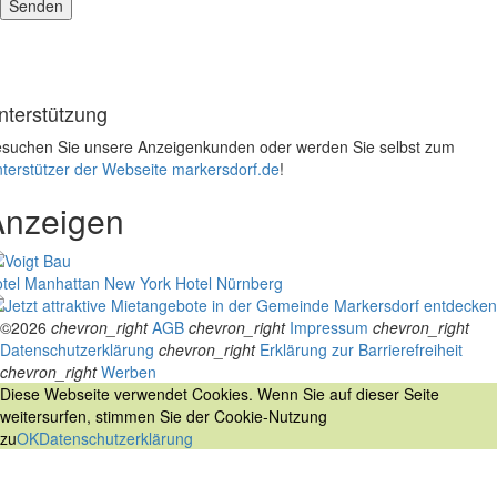
nterstützung
suchen Sie unsere Anzeigenkunden oder werden Sie selbst zum
terstützer der Webseite markersdorf.de
!
Anzeigen
tel Manhattan New York
Hotel Nürnberg
©2026
chevron_right
AGB
chevron_right
Impressum
chevron_right
Datenschutzerklärung
chevron_right
Erklärung zur Barrierefreiheit
chevron_right
Werben
Diese Webseite verwendet Cookies. Wenn Sie auf dieser Seite
weitersurfen, stimmen Sie der Cookie-Nutzung
zu
OK
Datenschutzerklärung