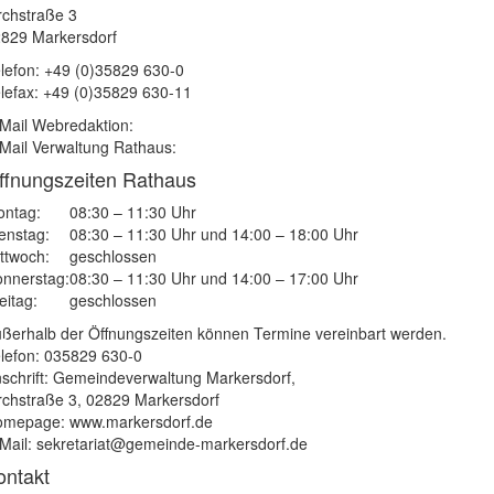
rchstraße 3
829 Markersdorf
lefon: +49 (0)35829 630-0
lefax: +49 (0)35829 630-11
Mail Webredaktion:
Mail Verwaltung Rathaus:
ffnungszeiten Rathaus
ntag:
08:30 – 11:30 Uhr
enstag:
08:30 – 11:30 Uhr und 14:00 – 18:00 Uhr
ttwoch:
geschlossen
nnerstag:
08:30 – 11:30 Uhr und 14:00 – 17:00 Uhr
eitag:
geschlossen
ßerhalb der Öffnungszeiten können Termine vereinbart werden.
lefon: 035829 630-0
schrift: Gemeindeverwaltung Markersdorf,
rchstraße 3, 02829 Markersdorf
mepage: www.markersdorf.de
Mail: sekretariat@gemeinde-markersdorf.de
ontakt