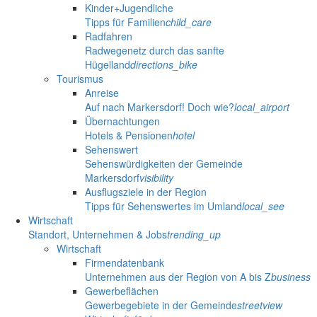
Kinder+Jugendliche
Tipps für Familien
child_care
Radfahren
Radwegenetz durch das sanfte
Hügelland
directions_bike
Tourismus
Anreise
Auf nach Markersdorf! Doch wie?
local_airport
Übernachtungen
Hotels & Pensionen
hotel
Sehenswert
Sehenswürdigkeiten der Gemeinde
Markersdorf
visibility
Ausflugsziele in der Region
Tipps für Sehenswertes im Umland
local_see
Wirtschaft
Standort, Unternehmen & Jobs
trending_up
Wirtschaft
Firmendatenbank
Unternehmen aus der Region von A bis Z
business
Gewerbeflächen
Gewerbegebiete in der Gemeinde
streetview