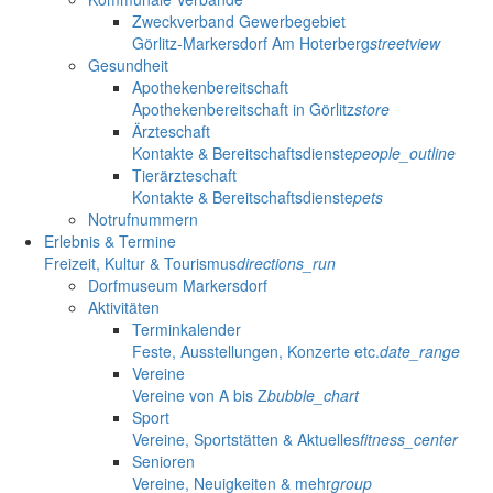
Zweckverband Gewerbegebiet
Görlitz-Markersdorf Am Hoterberg
streetview
Gesundheit
Apothekenbereitschaft
Apothekenbereitschaft in Görlitz
store
Ärzteschaft
Kontakte & Bereitschaftsdienste
people_outline
Tierärzteschaft
Kontakte & Bereitschaftsdienste
pets
Notrufnummern
Erlebnis & Termine
Freizeit, Kultur & Tourismus
directions_run
Dorfmuseum Markersdorf
Aktivitäten
Terminkalender
Feste, Ausstellungen, Konzerte etc.
date_range
Vereine
Vereine von A bis Z
bubble_chart
Sport
Vereine, Sportstätten & Aktuelles
fitness_center
Senioren
Vereine, Neuigkeiten & mehr
group