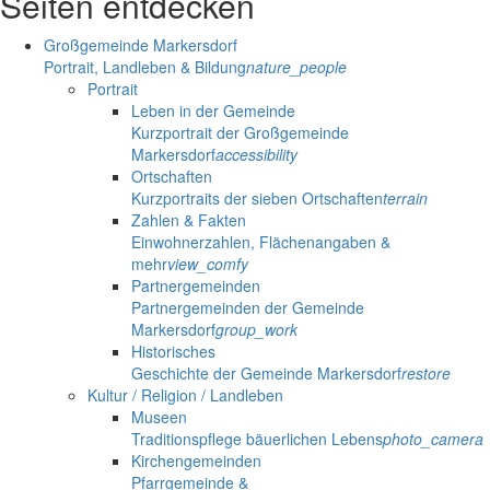
Seiten entdecken
Großgemeinde Markersdorf
Portrait, Landleben & Bildung
nature_people
Portrait
Leben in der Gemeinde
Kurzportrait der Großgemeinde
Markersdorf
accessibility
Ortschaften
Kurzportraits der sieben Ortschaften
terrain
Zahlen & Fakten
Einwohnerzahlen, Flächenangaben &
mehr
view_comfy
Partnergemeinden
Partnergemeinden der Gemeinde
Markersdorf
group_work
Historisches
Geschichte der Gemeinde Markersdorf
restore
Kultur / Religion / Landleben
Museen
Traditionspflege bäuerlichen Lebens
photo_camera
Kirchengemeinden
Pfarrgemeinde &