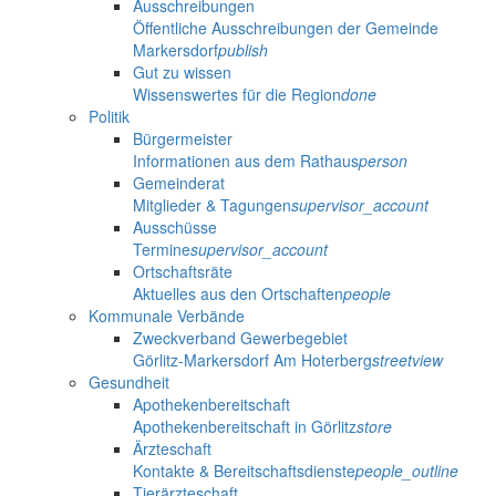
Ausschreibungen
Öffentliche Ausschreibungen der Gemeinde
Markersdorf
publish
Gut zu wissen
Wissenswertes für die Region
done
Politik
Bürgermeister
Informationen aus dem Rathaus
person
Gemeinderat
Mitglieder & Tagungen
supervisor_account
Ausschüsse
Termine
supervisor_account
Ortschaftsräte
Aktuelles aus den Ortschaften
people
Kommunale Verbände
Zweckverband Gewerbegebiet
Görlitz-Markersdorf Am Hoterberg
streetview
Gesundheit
Apothekenbereitschaft
Apothekenbereitschaft in Görlitz
store
Ärzteschaft
Kontakte & Bereitschaftsdienste
people_outline
Tierärzteschaft