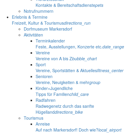
Kontakte & Bereitschaftsdienste
pets
Notrufnummern
Erlebnis & Termine
Freizeit, Kultur & Tourismus
directions_run
Dorfmuseum Markersdorf
Aktivitäten
Terminkalender
Feste, Ausstellungen, Konzerte etc.
date_range
Vereine
Vereine von A bis Z
bubble_chart
Sport
Vereine, Sportstätten & Aktuelles
fitness_center
Senioren
Vereine, Neuigkeiten & mehr
group
Kinder+Jugendliche
Tipps für Familien
child_care
Radfahren
Radwegenetz durch das sanfte
Hügelland
directions_bike
Tourismus
Anreise
Auf nach Markersdorf! Doch wie?
local_airport