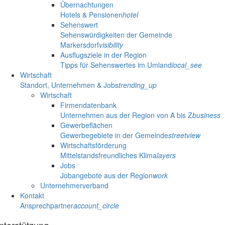
Übernachtungen
Hotels & Pensionen
hotel
Sehenswert
Sehenswürdigkeiten der Gemeinde
Markersdorf
visibility
Ausflugsziele in der Region
Tipps für Sehenswertes im Umland
local_see
Wirtschaft
Standort, Unternehmen & Jobs
trending_up
Wirtschaft
Firmendatenbank
Unternehmen aus der Region von A bis Z
business
Gewerbeflächen
Gewerbegebiete in der Gemeinde
streetview
Wirtschaftsförderung
Mittelstandsfreundliches Klima
layers
Jobs
Jobangebote aus der Region
work
Unternehmerverband
Kontakt
Ansprechpartner
account_circle