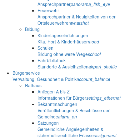
Ansprechpartner
panorama_fish_eye
Feuerwehr
Ansprechpartner & Neuigkeiten von den
Ortsfeuerwehren
whatshot
Bildung
Kindertageseinrichtungen
Kita, Hort & Kinderhäuser
mood
Schulen
Bildung ohne weite Wege
school
Fahrbibliothek
Standorte & Ausleihzeiten
airport_shuttle
Bürgerservice
Verwaltung, Gesundheit & Politik
account_balance
Rathaus
Anliegen A bis Z
Informationen für Bürger
settings_ethernet
Bekanntmachungen
Veröffentlichungen & Beschlüsse der
Gemeinde
alarm_on
Satzungen
Gemeindliche Angelegenheiten &
sicherheitsrechtliche Erlasse
assignment