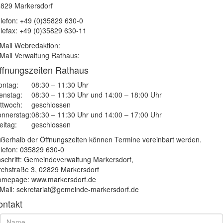
829 Markersdorf
lefon: +49 (0)35829 630-0
lefax: +49 (0)35829 630-11
Mail Webredaktion:
Mail Verwaltung Rathaus:
ffnungszeiten Rathaus
ntag:
08:30 – 11:30 Uhr
enstag:
08:30 – 11:30 Uhr und 14:00 – 18:00 Uhr
ttwoch:
geschlossen
nnerstag:
08:30 – 11:30 Uhr und 14:00 – 17:00 Uhr
eitag:
geschlossen
ßerhalb der Öffnungszeiten können Termine vereinbart werden.
lefon: 035829 630-0
schrift: Gemeindeverwaltung Markersdorf,
rchstraße 3, 02829 Markersdorf
mepage: www.markersdorf.de
Mail: sekretariat@gemeinde-markersdorf.de
ontakt