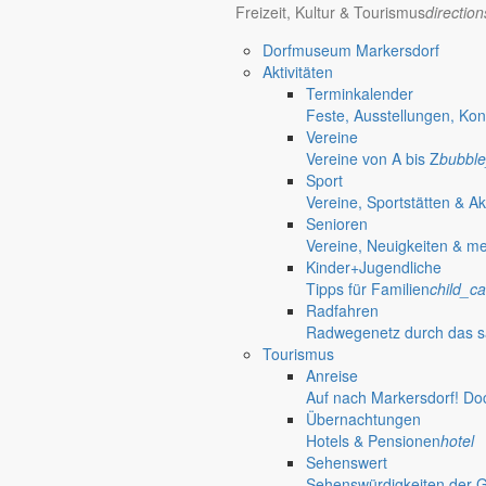
Freizeit, Kultur & Tourismus
directio
Bürgerinformationen, Dokumente & mehr
Dorfmuseum Markersdorf
Aktivitäten
Terminkalender
Öffnungszeiten Rathaus
Gemeinde
Feste, Ausstellungen, Kon
Vereine
Montag:
08:30 – 11:30 Uhr
Vereine von A bis Z
bubble
Dienstag:
08:30 – 11:30 Uhr und 14:00 – 18:00 Uhr
Sport
Mittwoch:
geschlossen
Vereine, Sportstätten & Ak
Donnerstag:
08:30 – 11:30 Uhr und 14:00 – 17:00 Uhr
Senioren
Freitag:
geschlossen
Vereine, Neuigkeiten & m
Außerhalb der Öffnungszeiten können Termine vereinbart werden.
Kinder+Jugendliche
Telefon: 035829 630-0
Tipps für Familien
child_ca
Anschrift: Gemeindeverwaltung Markersdorf,
Radfahren
Kirchstraße 3, 02829 Markersdorf
Radwegenetz durch das s
Homepage: www.markersdorf.de
Tourismus
E-Mail: sekretariat@gemeinde-markersdorf.de
Anreise
Auf nach Markersdorf! Do
Bürgermeister
Aktuelles aus dem
Übernachtungen
Hotels & Pensionen
hotel
Sehenswert
Bürgermeister März 2014
Sehenswürdigkeiten der 