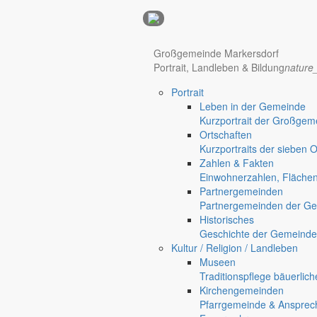
Anzeigen
Hotel Manhattan New York
Hotel Nürnberg
Großgemeinde Markersdorf
Portrait, Landleben & Bildung
nature
Portrait
Regional werben auf markersdorf.de!
anzeigen@gemeinde-markers
Leben in der Gemeinde
Kurzportrait der Großgem
Home
Ortschaften
chevron_right
Bürgerservice
Kurzportraits der sieben 
chevron_right
Rathaus
Zahlen & Fakten
Markersdorf
Einwohnerzahlen, Fläche
Deutsch-Paulsdorf
Partnergemeinden
Holtendorf
Partnergemeinden der Ge
Gersdorf
Historisches
Geschichte der Gemeinde
Friedersdorf
Kultur / Religion / Landleben
Pfaffendorf
Museen
Jauernick-Buschbach
Traditionspflege bäuerlic
Kirchengemeinden
Rathaus
Pfarrgemeinde & Ansprec