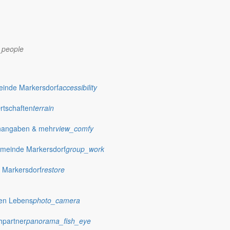
_people
dorf.de
einde Markersdorf
accessibility
Ortschaften
terrain
nangaben & mehr
view_comfy
meinde Markersdorf
group_work
 Markersdorf
restore
hen Lebens
photo_camera
hpartner
panorama_fish_eye