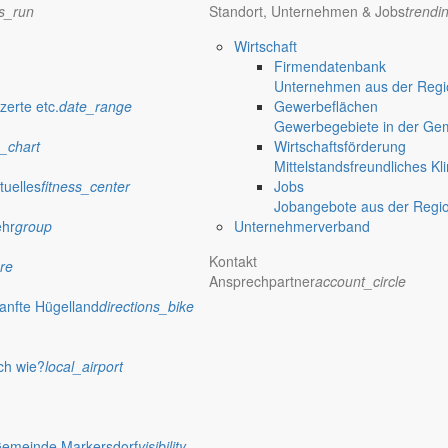
ns_run
Standort, Unternehmen & Jobs
trendi
Wirtschaft
Firmendatenbank
Unternehmen aus der Regio
verwaltung Markersdorf
zerte etc.
date_range
Gewerbeflächen
Gewerbegebiete in der Ge
_chart
Wirtschaftsförderung
Mittelstandsfreundliches Kl
tuelles
fitness_center
Jobs
Jobangebote aus der Regi
ehr
group
Unternehmerverband
Kontakt
re
Ansprechpartner
account_circle
anfte Hügelland
directions_bike
ch wie?
local_airport
 Rathaus
Gemeinde Markersdorf
visibility