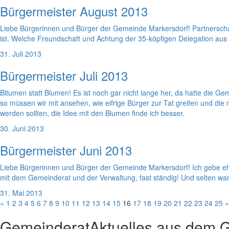
Bürgermeister August 2013
Liebe Bürgerinnen und Bürger der Gemeinde Markersdorf! Partnerscha
ist. Welche Freundschaft und Achtung der 35-köpfigen Delegation aus
31. Juli 2013
Bürgermeister Juli 2013
Bitumen statt Blumen! Es ist noch gar nicht lange her, da hatte die 
so müssen wir mit ansehen, wie eifrige Bürger zur Tat greifen und di
werden sollten, die Idee mit den Blumen finde ich besser.
30. Juni 2013
Bürgermeister Juni 2013
Liebe Bürgerinnen und Bürger der Gemeinde Markersdorf! Ich gebe ehrl
mit dem Gemeinderat und der Verwaltung, fast ständig! Und selten war
31. Mai 2013
«
1
2
3
4
5
6
7
8
9
10
11
12
13
14
15
16
17
18
19
20
21
22
23
24
25
»
Gemeinderat
Aktuelles aus dem 