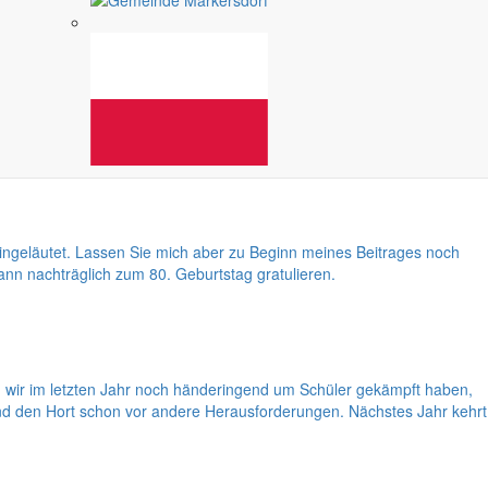
en, dass ich besonders im Monat November immer die größten Probleme
ingeläutet. Lassen Sie mich aber zu Beginn meines Beitrages noch
n nachträglich zum 80. Geburtstag gratulieren.
wir im letzten Jahr noch händeringend um Schüler gekämpft haben,
und den Hort schon vor andere Herausforderungen. Nächstes Jahr kehrt