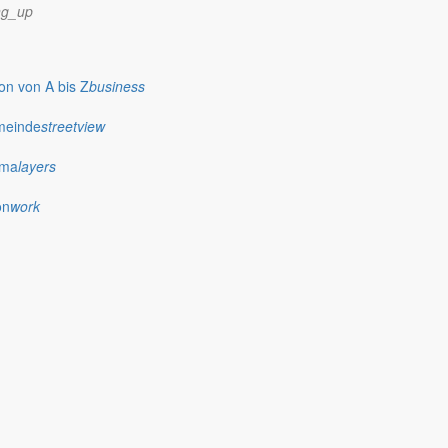
ng_up
n von A bis Z
business
meinde
streetview
ima
layers
on
work