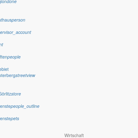
gion
done
athaus
person
ervisor_account
nt
ften
people
biet
oterberg
streetview
örlitz
store
ienste
people_outline
ienste
pets
Wirtschaft