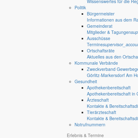
Wissenswertes für die Re
Politik
Bürgermeister
Informationen aus dem R
Gemeinderat
Mitglieder & Tagungen
sup
Ausschüsse
Termine
supervisor_accou
Ortschaftsräte
Aktuelles aus den Ortscha
Kommunale Verbände
Zweckverband Gewerbege
Görlitz-Markersdorf Am H
Gesundheit
Apothekenbereitschaft
Apothekenbereitschaft in G
Ärzteschaft
Kontakte & Bereitschaftsd
Tierärzteschaft
Kontakte & Bereitschaftsd
Notrufnummern
Anliegen A bis Z
Erlebnis & Termine