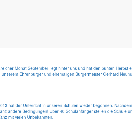
 die vielen Berichte der letzten Jahre anschaue, muss ich feststell
reicher Monat September liegt hinter uns und hat den bunten Herbst e
nd unserem Ehrenbürger und ehemaligen Bürgermeister Gerhard Neuman
13 hat der Unterricht in unseren Schulen wieder begonnen. Nachdem 
 ganz andere Bedingungen! Über 40 Schulanfänger stellen die Schule 
 Tanz mit vielen Unbekannten.