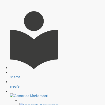
 und ähnliche Fragen begegnen mir in den letzten Tagen und Wochen
gen in dieser schnelllebigen Zeit befürworte. Wir leben aber jetzt und
mmenwachsen, für gemeinsames Miteinander und für das Suchen nach
 und bündig zusammenfassen könnte, dann wäre es so schön einfach.
search
create
re weiteren Planungen sein. Das ist eine der wichtigsten und