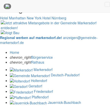
Anzeigen
Hotel Manhattan New York
Hotel Nürnberg
Regional werben auf markersdorf.de!
anzeigen@gemeinde-
markersdorf.de
Home
chevron_right
Bürgerservice
chevron_right
Rathaus
Markersdorf
Deutsch-Paulsdorf
Holtendorf
Gersdorf
Friedersdorf
Pfaffendorf
Jauernick-Buschbach