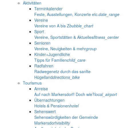
Aktivitäten
Terminkalender
Feste, Ausstellungen, Konzerte etc.
date_range
Vereine
Vereine von A bis Z
bubble_chart
Sport
Vereine, Sportstätten & Aktuelles
fitness_center
Senioren
Vereine, Neuigkeiten & mehr
group
Kinder+Jugendliche
Tipps für Familien
child_care
Radfahren
Radwegenetz durch das sanfte
Hügelland
directions_bike
Tourismus
Anreise
Auf nach Markersdorf! Doch wie?
local_airport
Übernachtungen
Hotels & Pensionen
hotel
Sehenswert
Sehenswürdigkeiten der Gemeinde
Markersdorf
visibility