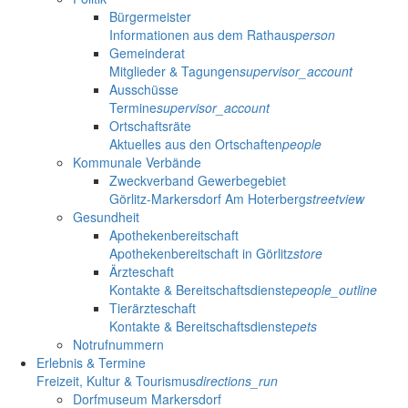
Bürgermeister
Informationen aus dem Rathaus
person
Gemeinderat
Mitglieder & Tagungen
supervisor_account
Ausschüsse
Termine
supervisor_account
Ortschaftsräte
Aktuelles aus den Ortschaften
people
Kommunale Verbände
Zweckverband Gewerbegebiet
Görlitz-Markersdorf Am Hoterberg
streetview
Gesundheit
Apothekenbereitschaft
Apothekenbereitschaft in Görlitz
store
Ärzteschaft
Kontakte & Bereitschaftsdienste
people_outline
Tierärzteschaft
Kontakte & Bereitschaftsdienste
pets
Notrufnummern
Erlebnis & Termine
Freizeit, Kultur & Tourismus
directions_run
Dorfmuseum Markersdorf