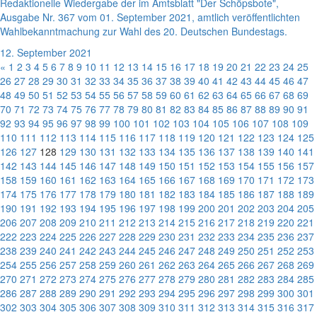
Redaktionelle Wiedergabe der im Amtsblatt "Der Schöpsbote",
Ausgabe Nr. 367 vom 01. September 2021, amtlich veröffentlichten
Wahlbekanntmachung zur Wahl des 20. Deutschen Bundestags.
12. September 2021
«
1
2
3
4
5
6
7
8
9
10
11
12
13
14
15
16
17
18
19
20
21
22
23
24
25
26
27
28
29
30
31
32
33
34
35
36
37
38
39
40
41
42
43
44
45
46
47
48
49
50
51
52
53
54
55
56
57
58
59
60
61
62
63
64
65
66
67
68
69
70
71
72
73
74
75
76
77
78
79
80
81
82
83
84
85
86
87
88
89
90
91
92
93
94
95
96
97
98
99
100
101
102
103
104
105
106
107
108
109
110
111
112
113
114
115
116
117
118
119
120
121
122
123
124
125
126
127
128
129
130
131
132
133
134
135
136
137
138
139
140
141
142
143
144
145
146
147
148
149
150
151
152
153
154
155
156
157
158
159
160
161
162
163
164
165
166
167
168
169
170
171
172
173
174
175
176
177
178
179
180
181
182
183
184
185
186
187
188
189
190
191
192
193
194
195
196
197
198
199
200
201
202
203
204
205
206
207
208
209
210
211
212
213
214
215
216
217
218
219
220
221
222
223
224
225
226
227
228
229
230
231
232
233
234
235
236
237
238
239
240
241
242
243
244
245
246
247
248
249
250
251
252
253
254
255
256
257
258
259
260
261
262
263
264
265
266
267
268
269
270
271
272
273
274
275
276
277
278
279
280
281
282
283
284
285
286
287
288
289
290
291
292
293
294
295
296
297
298
299
300
301
302
303
304
305
306
307
308
309
310
311
312
313
314
315
316
317