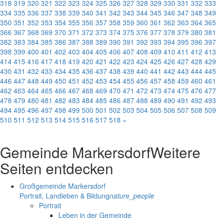
318
319
320
321
322
323
324
325
326
327
328
329
330
331
332
333
334
335
336
337
338
339
340
341
342
343
344
345
346
347
348
349
350
351
352
353
354
355
356
357
358
359
360
361
362
363
364
365
366
367
368
369
370
371
372
373
374
375
376
377
378
379
380
381
382
383
384
385
386
387
388
389
390
391
392
393
394
395
396
397
398
399
400
401
402
403
404
405
406
407
408
409
410
411
412
413
414
415
416
417
418
419
420
421
422
423
424
425
426
427
428
429
430
431
432
433
434
435
436
437
438
439
440
441
442
443
444
445
446
447
448
449
450
451
452
453
454
455
456
457
458
459
460
461
462
463
464
465
466
467
468
469
470
471
472
473
474
475
476
477
478
479
480
481
482
483
484
485
486
487
488
489
490
491
492
493
494
495
496
497
498
499
500
501
502
503
504
505
506
507
508
509
510
511
512
513
514
515
516
517
518
»
Gemeinde Markersdorf
Weitere
Seiten entdecken
Großgemeinde Markersdorf
Portrait, Landleben & Bildung
nature_people
Portrait
Leben in der Gemeinde