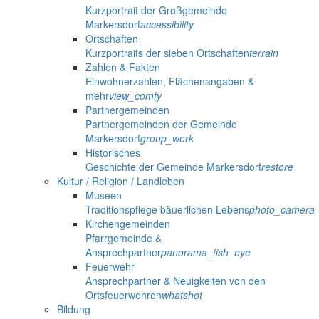
Kurzportrait der Großgemeinde
Markersdorf
accessibility
Ortschaften
Kurzportraits der sieben Ortschaften
terrain
Zahlen & Fakten
Einwohnerzahlen, Flächenangaben &
mehr
view_comfy
Partnergemeinden
Partnergemeinden der Gemeinde
Markersdorf
group_work
Historisches
Geschichte der Gemeinde Markersdorf
restore
Kultur / Religion / Landleben
Museen
Traditionspflege bäuerlichen Lebens
photo_camera
Kirchengemeinden
Pfarrgemeinde &
Ansprechpartner
panorama_fish_eye
Feuerwehr
Ansprechpartner & Neuigkeiten von den
Ortsfeuerwehren
whatshot
Bildung