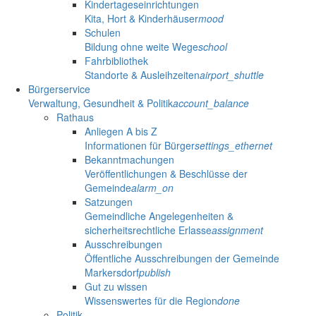
Kindertageseinrichtungen
Kita, Hort & Kinderhäuser
mood
Schulen
Bildung ohne weite Wege
school
Fahrbibliothek
Standorte & Ausleihzeiten
airport_shuttle
Bürgerservice
Verwaltung, Gesundheit & Politik
account_balance
Rathaus
Anliegen A bis Z
Informationen für Bürger
settings_ethernet
Bekanntmachungen
Veröffentlichungen & Beschlüsse der
Gemeinde
alarm_on
Satzungen
Gemeindliche Angelegenheiten &
sicherheitsrechtliche Erlasse
assignment
Ausschreibungen
Öffentliche Ausschreibungen der Gemeinde
Markersdorf
publish
Gut zu wissen
Wissenswertes für die Region
done
Politik