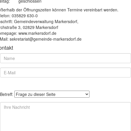
eitag:
geschlossen
ßerhalb der Öffnungszeiten können Termine vereinbart werden.
lefon: 035829 630-0
schrift: Gemeindeverwaltung Markersdorf,
rchstraße 3, 02829 Markersdorf
mepage: www.markersdorf.de
Mail: sekretariat@gemeinde-markersdorf.de
ontakt
Betreff: