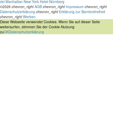
tel Manhattan New York
Hotel Nürnberg
©2026
chevron_right
AGB
chevron_right
Impressum
chevron_right
Datenschutzerklärung
chevron_right
Erklärung zur Barrierefreiheit
chevron_right
Werben
Diese Webseite verwendet Cookies. Wenn Sie auf dieser Seite
weitersurfen, stimmen Sie der Cookie-Nutzung
zu
OK
Datenschutzerklärung