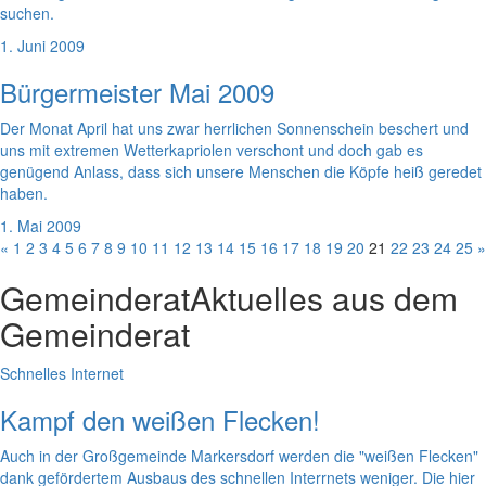
suchen.
1. Juni 2009
Bürgermeister Mai 2009
Der Monat April hat uns zwar herrlichen Sonnenschein beschert und
uns mit extremen Wetterkapriolen verschont und doch gab es
genügend Anlass, dass sich unsere Menschen die Köpfe heiß geredet
haben.
1. Mai 2009
«
1
2
3
4
5
6
7
8
9
10
11
12
13
14
15
16
17
18
19
20
21
22
23
24
25
»
Gemeinderat
Aktuelles aus dem
Gemeinderat
Schnelles Internet
Kampf den weißen Flecken!
Auch in der Großgemeinde Markersdorf werden die "weißen Flecken"
dank gefördertem Ausbaus des schnellen Interrnets weniger. Die hier