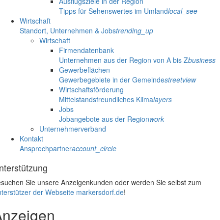
Ausflugsziele in der Region
Tipps für Sehenswertes im Umland
local_see
Wirtschaft
Standort, Unternehmen & Jobs
trending_up
Wirtschaft
Firmendatenbank
Unternehmen aus der Region von A bis Z
business
Gewerbeflächen
Gewerbegebiete in der Gemeinde
streetview
Wirtschaftsförderung
Mittelstandsfreundliches Klima
layers
Jobs
Jobangebote aus der Region
work
Unternehmerverband
Kontakt
Ansprechpartner
account_circle
nterstützung
suchen Sie unsere Anzeigenkunden oder werden Sie selbst zum
terstützer der Webseite markersdorf.de
!
Anzeigen