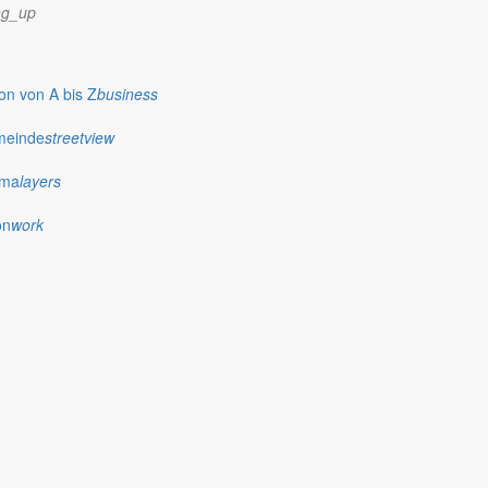
ng_up
n von A bis Z
business
meinde
streetview
ima
layers
on
work