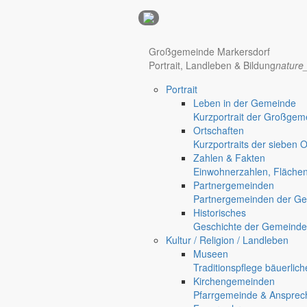
Anzeigen
Großgemeinde Markersdorf
Hotel Manhattan New York
Hotel Nürnberg
Portrait, Landleben & Bildung
nature
Portrait
Regional werben auf markersdorf.de!
anzeigen@gemeinde-markers
Leben in der Gemeinde
Kurzportrait der Großgem
Home
Ortschaften
chevron_right
Bürgerservice
Kurzportraits der sieben 
chevron_right
Rathaus
Zahlen & Fakten
Markersdorf
Einwohnerzahlen, Fläche
Deutsch-Paulsdorf
Partnergemeinden
Holtendorf
Partnergemeinden der Ge
Gersdorf
Historisches
Geschichte der Gemeinde
Friedersdorf
Kultur / Religion / Landleben
Pfaffendorf
Museen
Jauernick-Buschbach
Traditionspflege bäuerlic
Kirchengemeinden
Rathaus
Pfarrgemeinde & Ansprec