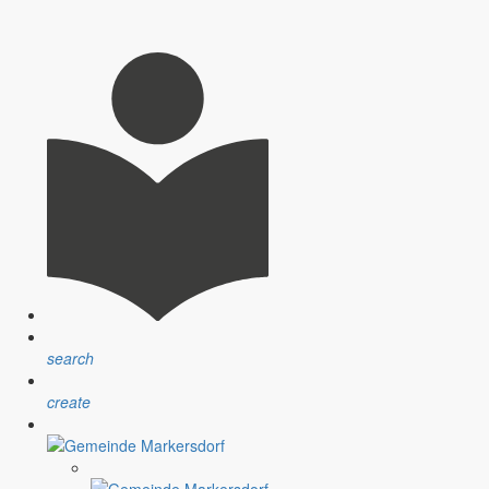
 und ähnliche Fragen begegnen mir in den letzten Tagen und Wochen
gen in dieser schnelllebigen Zeit befürworte. Wir leben aber jetzt und
mmenwachsen, für gemeinsames Miteinander und für das Suchen nach
 und bündig zusammenfassen könnte, dann wäre es so schön einfach.
search
create
re weiteren Planungen sein. Das ist eine der wichtigsten und