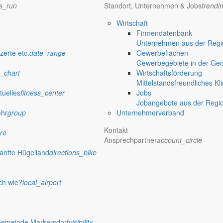
ns_run
Standort, Unternehmen & Jobs
trendi
Wirtschaft
Firmendatenbank
Unternehmen aus der Regio
verwaltung Markersdorf
zerte etc.
date_range
Gewerbeflächen
Gewerbegebiete in der Ge
_chart
Wirtschaftsförderung
Mittelstandsfreundliches Kl
tuelles
fitness_center
Jobs
Jobangebote aus der Regi
ehr
group
Unternehmerverband
Kontakt
re
Ansprechpartner
account_circle
anfte Hügelland
directions_bike
ch wie?
local_airport
 Rathaus
Gemeinde Markersdorf
visibility