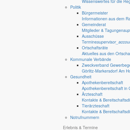
Wissenswertes für die Re
Politik
Bürgermeister
Informationen aus dem R
Gemeinderat
Mitglieder & Tagungen
sup
Ausschüsse
Termine
supervisor_accou
Ortschaftsräte
Aktuelles aus den Ortscha
Kommunale Verbände
Zweckverband Gewerbege
Görlitz-Markersdorf Am H
Gesundheit
Apothekenbereitschaft
Apothekenbereitschaft in G
Ärzteschaft
Kontakte & Bereitschaftsd
Tierärzteschaft
Kontakte & Bereitschaftsd
Notrufnummern
Anliegen A bis Z
Erlebnis & Termine