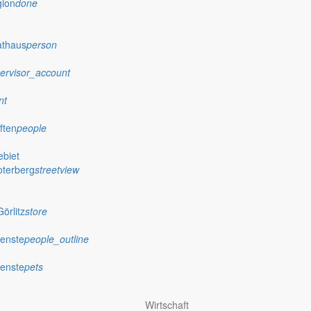
gion
done
athaus
person
ervisor_account
nt
ften
people
biet
oterberg
streetview
örlitz
store
ienste
people_outline
ienste
pets
Wirtschaft