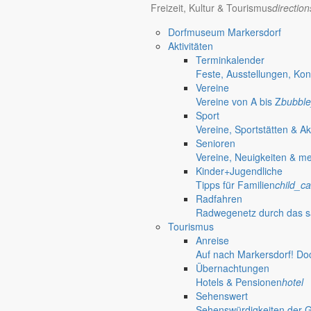
Freizeit, Kultur & Tourismus
directio
Bürgerinformationen, Dokumente & mehr
Dorfmuseum Markersdorf
Aktivitäten
Terminkalender
Öffnungszeiten Rathaus
Gemeinde
Feste, Ausstellungen, Kon
Vereine
Montag:
08:30 – 11:30 Uhr
Vereine von A bis Z
bubble
Dienstag:
08:30 – 11:30 Uhr und 14:00 – 18:00 Uhr
Sport
Mittwoch:
geschlossen
Vereine, Sportstätten & Ak
Donnerstag:
08:30 – 11:30 Uhr und 14:00 – 17:00 Uhr
Senioren
Freitag:
geschlossen
Vereine, Neuigkeiten & m
Außerhalb der Öffnungszeiten können Termine vereinbart werden.
Kinder+Jugendliche
Telefon: 035829 630-0
Tipps für Familien
child_ca
Anschrift: Gemeindeverwaltung Markersdorf,
Radfahren
Kirchstraße 3, 02829 Markersdorf
Radwegenetz durch das s
Homepage: www.markersdorf.de
Tourismus
E-Mail: sekretariat@gemeinde-markersdorf.de
Anreise
Auf nach Markersdorf! Do
Bürgermeister
Aktuelles aus dem
Übernachtungen
Hotels & Pensionen
hotel
Sehenswert
Bürgermeister März 2014
Sehenswürdigkeiten der 