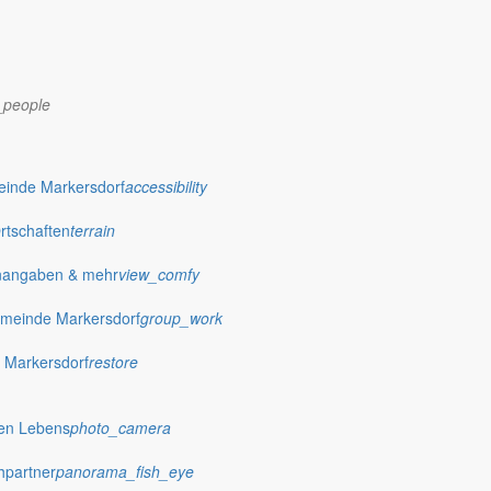
_people
dorf.de
einde Markersdorf
accessibility
Ortschaften
terrain
nangaben & mehr
view_comfy
meinde Markersdorf
group_work
 Markersdorf
restore
hen Lebens
photo_camera
hpartner
panorama_fish_eye