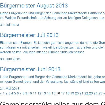
Bürgermeister August 2013
Liebe Bürgerinnen und Bürger der Gemeinde Markersdorf! Partnerscha
ist. Welche Freundschaft und Achtung der 35-köpfigen Delegation aus
31. Juli 2013
Bürgermeister Juli 2013
Bitumen statt Blumen! Es ist noch gar nicht lange her, da hatte die 
so müssen wir mit ansehen, wie eifrige Bürger zur Tat greifen und di
werden sollten, die Idee mit den Blumen finde ich besser.
30. Juni 2013
Bürgermeister Juni 2013
Liebe Bürgerinnen und Bürger der Gemeinde Markersdorf! Ich gebe ehrl
mit dem Gemeinderat und der Verwaltung, fast ständig! Und selten war
31. Mai 2013
«
1
2
3
4
5
6
7
8
9
10
11
12
13
14
15
16
17
18
19
20
21
22
23
24
25
»
Gemeinderat
Aktuelles aus dem 