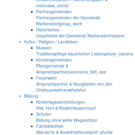
mehr
view_comfy
Partnergemeinden
Partnergemeinden der Gemeinde
Markersdorf
group_work
Historisches
Geschichte der Gemeinde Markersdorf
restore
Kultur / Religion / Landleben
Museen
Traditionspflege bäuerlichen Lebens
photo_camera
Kirchengemeinden
Pfarrgemeinde &
Ansprechpartner
panorama_fish_eye
Feuerwehr
Ansprechpartner & Neuigkeiten von den
Ortsfeuerwehren
whatshot
Bildung
Kindertageseinrichtungen
Kita, Hort & Kinderhäuser
mood
Schulen
Bildung ohne weite Wege
school
Fahrbibliothek
Standorte & Ausleihzeiten
airport_shuttle