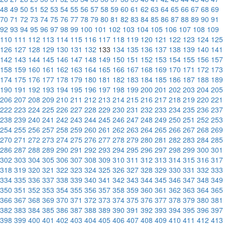
48
49
50
51
52
53
54
55
56
57
58
59
60
61
62
63
64
65
66
67
68
69
70
71
72
73
74
75
76
77
78
79
80
81
82
83
84
85
86
87
88
89
90
91
92
93
94
95
96
97
98
99
100
101
102
103
104
105
106
107
108
109
110
111
112
113
114
115
116
117
118
119
120
121
122
123
124
125
126
127
128
129
130
131
132
133
134
135
136
137
138
139
140
141
142
143
144
145
146
147
148
149
150
151
152
153
154
155
156
157
158
159
160
161
162
163
164
165
166
167
168
169
170
171
172
173
174
175
176
177
178
179
180
181
182
183
184
185
186
187
188
189
190
191
192
193
194
195
196
197
198
199
200
201
202
203
204
205
206
207
208
209
210
211
212
213
214
215
216
217
218
219
220
221
222
223
224
225
226
227
228
229
230
231
232
233
234
235
236
237
238
239
240
241
242
243
244
245
246
247
248
249
250
251
252
253
254
255
256
257
258
259
260
261
262
263
264
265
266
267
268
269
270
271
272
273
274
275
276
277
278
279
280
281
282
283
284
285
286
287
288
289
290
291
292
293
294
295
296
297
298
299
300
301
302
303
304
305
306
307
308
309
310
311
312
313
314
315
316
317
318
319
320
321
322
323
324
325
326
327
328
329
330
331
332
333
334
335
336
337
338
339
340
341
342
343
344
345
346
347
348
349
350
351
352
353
354
355
356
357
358
359
360
361
362
363
364
365
366
367
368
369
370
371
372
373
374
375
376
377
378
379
380
381
382
383
384
385
386
387
388
389
390
391
392
393
394
395
396
397
398
399
400
401
402
403
404
405
406
407
408
409
410
411
412
413