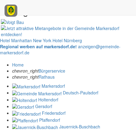
Anzeigen
Hotel Manhattan New York
Hotel Nürnberg
Regional werben auf markersdorf.de!
anzeigen@gemeinde-
markersdorf.de
Home
chevron_right
Bürgerservice
chevron_right
Rathaus
Markersdorf
Deutsch-Paulsdorf
Holtendorf
Gersdorf
Friedersdorf
Pfaffendorf
Jauernick-Buschbach