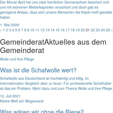
Der Monat April hat uns zwar herrlichen Sonnenschein beschert und
uns mit extremen Wetterkapriolen verschont und doch gab es
genügend Anlass, dass sich unsere Menschen die Köpfe heiß geredet
haben.
1. Mai 2009
«
1
2
3
4
5
6
7
8
9
10
11
12
13
14
15
16
17
18
19
20
21
22
23
24
25
»
Gemeinderat
Aktuelles aus dem
Gemeinderat
Wolle und ihre Pflege
Was ist die Schafwolle wert?
Schafwolle aus Deutschland ist hochwertig und billig, im
internationalen Vergleich aber zu teuer. Für professionelle Schafhalter
ist das ein Problem. Mehr dazu und zum Thema Wolle und ihre Pflege.
12. Juli 2021
Kleine Welt am Wegesrand
Was wären wir ohne die Biene?