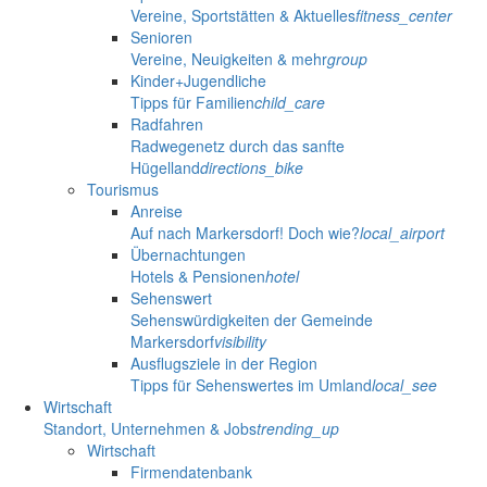
Vereine, Sportstätten & Aktuelles
fitness_center
Senioren
Vereine, Neuigkeiten & mehr
group
Kinder+Jugendliche
Tipps für Familien
child_care
Radfahren
Radwegenetz durch das sanfte
Hügelland
directions_bike
Tourismus
Anreise
Auf nach Markersdorf! Doch wie?
local_airport
Übernachtungen
Hotels & Pensionen
hotel
Sehenswert
Sehenswürdigkeiten der Gemeinde
Markersdorf
visibility
Ausflugsziele in der Region
Tipps für Sehenswertes im Umland
local_see
Wirtschaft
Standort, Unternehmen & Jobs
trending_up
Wirtschaft
Firmendatenbank