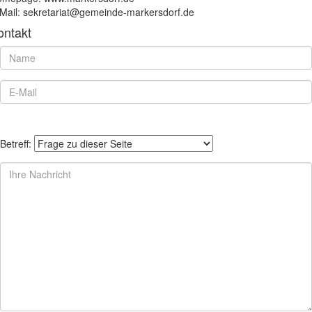
Mail: sekretariat@gemeinde-markersdorf.de
ontakt
Betreff: