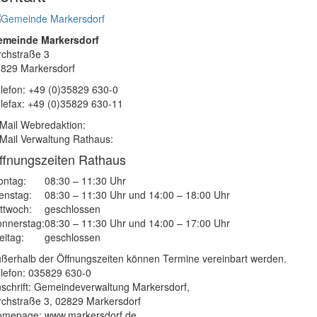
emeinde Markersdorf
rchstraße 3
829 Markersdorf
lefon: +49 (0)35829 630-0
lefax: +49 (0)35829 630-11
Mail Webredaktion:
Mail Verwaltung Rathaus:
ffnungszeiten Rathaus
ntag:
08:30 – 11:30 Uhr
enstag:
08:30 – 11:30 Uhr und 14:00 – 18:00 Uhr
ttwoch:
geschlossen
nnerstag:
08:30 – 11:30 Uhr und 14:00 – 17:00 Uhr
eitag:
geschlossen
ßerhalb der Öffnungszeiten können Termine vereinbart werden.
lefon: 035829 630-0
schrift: Gemeindeverwaltung Markersdorf,
rchstraße 3, 02829 Markersdorf
mepage: www.markersdorf.de