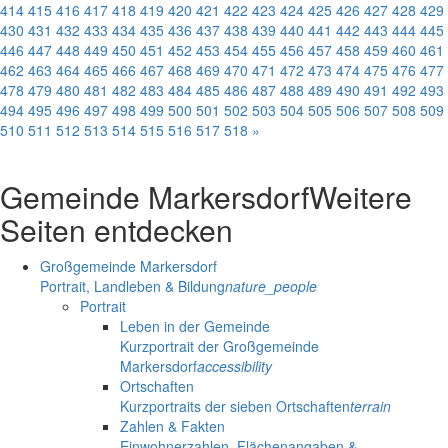
414
415
416
417
418
419
420
421
422
423
424
425
426
427
428
429
430
431
432
433
434
435
436
437
438
439
440
441
442
443
444
445
446
447
448
449
450
451
452
453
454
455
456
457
458
459
460
461
462
463
464
465
466
467
468
469
470
471
472
473
474
475
476
477
478
479
480
481
482
483
484
485
486
487
488
489
490
491
492
493
494
495
496
497
498
499
500
501
502
503
504
505
506
507
508
509
510
511
512
513
514
515
516
517
518
»
Gemeinde Markersdorf
Weitere
Seiten entdecken
Großgemeinde Markersdorf
Portrait, Landleben & Bildung
nature_people
Portrait
Leben in der Gemeinde
Kurzportrait der Großgemeinde
Markersdorf
accessibility
Ortschaften
Kurzportraits der sieben Ortschaften
terrain
Zahlen & Fakten
Einwohnerzahlen, Flächenangaben &