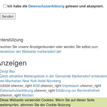
Ich habe die
Datenschutzerklärung
gelesen und akzeptiert.
nterstützung
suchen Sie unsere Anzeigenkunden oder werden Sie selbst zum
terstützer der Webseite markersdorf.de
!
Anzeigen
tel Manhattan New York
Hotel Nürnberg
©2026
chevron_right
AGB
chevron_right
Impressum
chevron_right
Datenschutzerklärung
chevron_right
Erklärung zur Barrierefreiheit
chevron_right
Werben
Diese Webseite verwendet Cookies. Wenn Sie auf dieser Seite
weitersurfen, stimmen Sie der Cookie-Nutzung