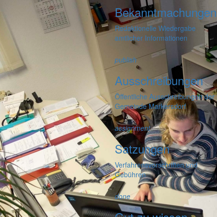
Bekanntmachungen
Redaktionelle Wiedergabe
amtlicher Informationen
publish
Ausschreibungen
Öffentliche Ausschreibungen der
Gemeinde Markersdorf
assignment
Satzungen
Verfahrensvorschriften und
Gebühren
done
Gut zu wissen