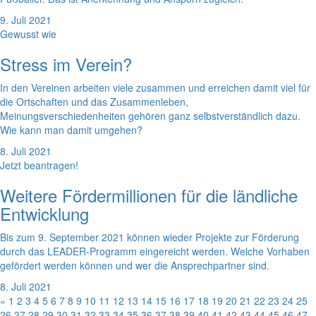
9. Juli 2021
Gewusst wie
Stress im Verein?
In den Vereinen arbeiten viele zusammen und erreichen damit viel für
die Ortschaften und das Zusammenleben,
Meinungsverschiedenheiten gehören ganz selbstverständlich dazu.
Wie kann man damit umgehen?
8. Juli 2021
Jetzt beantragen!
Weitere Fördermillionen für die ländliche
Entwicklung
Bis zum 9. September 2021 können wieder Projekte zur Förderung
durch das LEADER-Programm eingereicht werden. Welche Vorhaben
gefördert werden können und wer die Ansprechpartner sind.
8. Juli 2021
«
1
2
3
4
5
6
7
8
9
10
11
12
13
14
15
16
17
18
19
20
21
22
23
24
25
26
27
28
29
30
31
32
33
34
35
36
37
38
39
40
41
42
43
44
45
46
47