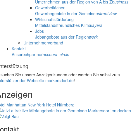
Unternehmen aus der Region von A bis Z
business
Gewerbeflächen
Gewerbegebiete in der Gemeinde
streetview
Wirtschaftsförderung
Mittelstandsfreundliches Klima
layers
Jobs
Jobangebote aus der Region
work
Unternehmerverband
Kontakt
Ansprechpartner
account_circle
nterstützung
suchen Sie unsere Anzeigenkunden oder werden Sie selbst zum
terstützer der Webseite markersdorf.de
!
Anzeigen
tel Manhattan New York
Hotel Nürnberg
ontakt