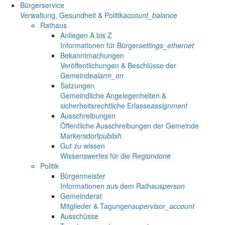
Bürgerservice
Verwaltung, Gesundheit & Politik
account_balance
Rathaus
Anliegen A bis Z
Informationen für Bürger
settings_ethernet
Bekanntmachungen
Veröffentlichungen & Beschlüsse der
Gemeinde
alarm_on
Satzungen
Gemeindliche Angelegenheiten &
sicherheitsrechtliche Erlasse
assignment
Ausschreibungen
Öffentliche Ausschreibungen der Gemeinde
Markersdorf
publish
Gut zu wissen
Wissenswertes für die Region
done
Politik
Bürgermeister
Informationen aus dem Rathaus
person
Gemeinderat
Mitglieder & Tagungen
supervisor_account
Ausschüsse