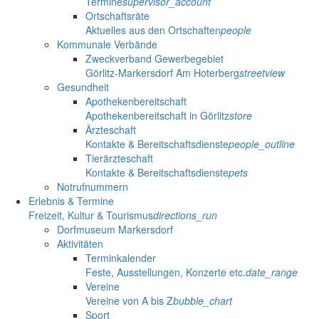
Termine
supervisor_account
Ortschaftsräte
Aktuelles aus den Ortschaften
people
Kommunale Verbände
Zweckverband Gewerbegebiet
Görlitz-Markersdorf Am Hoterberg
streetview
Gesundheit
Apothekenbereitschaft
Apothekenbereitschaft in Görlitz
store
Ärzteschaft
Kontakte & Bereitschaftsdienste
people_outline
Tierärzteschaft
Kontakte & Bereitschaftsdienste
pets
Notrufnummern
Erlebnis & Termine
Freizeit, Kultur & Tourismus
directions_run
Dorfmuseum Markersdorf
Aktivitäten
Terminkalender
Feste, Ausstellungen, Konzerte etc.
date_range
Vereine
Vereine von A bis Z
bubble_chart
Sport