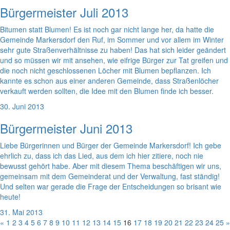
Bürgermeister Juli 2013
Bitumen statt Blumen! Es ist noch gar nicht lange her, da hatte die
Gemeinde Markersdorf den Ruf, im Sommer und vor allem im Winter
sehr gute Straßenverhältnisse zu haben! Das hat sich leider geändert
und so müssen wir mit ansehen, wie eifrige Bürger zur Tat greifen und
die noch nicht geschlossenen Löcher mit Blumen bepflanzen. Ich
kannte es schon aus einer anderen Gemeinde, dass Straßenlöcher
verkauft werden sollten, die Idee mit den Blumen finde ich besser.
30. Juni 2013
Bürgermeister Juni 2013
Liebe Bürgerinnen und Bürger der Gemeinde Markersdorf! Ich gebe
ehrlich zu, dass ich das Lied, aus dem ich hier zitiere, noch nie
bewusst gehört habe. Aber mit diesem Thema beschäftigen wir uns,
gemeinsam mit dem Gemeinderat und der Verwaltung, fast ständig!
Und selten war gerade die Frage der Entscheidungen so brisant wie
heute!
31. Mai 2013
«
1
2
3
4
5
6
7
8
9
10
11
12
13
14
15
16
17
18
19
20
21
22
23
24
25
»