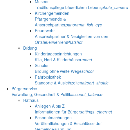
Museen
Traditionspflege bäuerlichen Lebens
photo_camera
Kirchengemeinden
Pfarrgemeinde &
Ansprechpartner
panorama_fish_eye
Feuerwehr
Ansprechpartner & Neuigkeiten von den
Ortsfeuerwehren
whatshot
Bildung
Kindertageseinrichtungen
Kita, Hort & Kinderhäuser
mood
Schulen
Bildung ohne weite Wege
school
Fahrbibliothek
Standorte & Ausleihzeiten
airport_shuttle
Bürgerservice
Verwaltung, Gesundheit & Politik
account_balance
Rathaus
Anliegen A bis Z
Informationen für Bürger
settings_ethernet
Bekanntmachungen
Veröffentlichungen & Beschlüsse der
Gemeinde
alarm_on