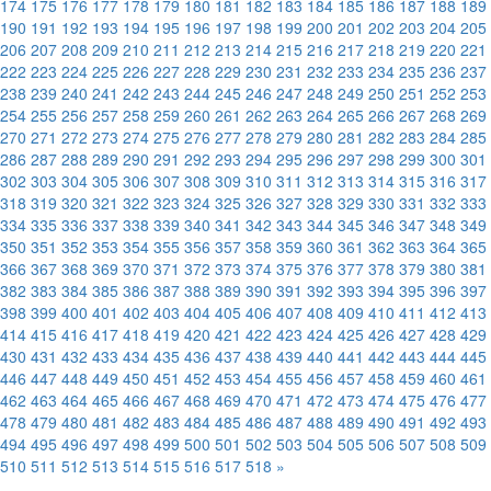
174
175
176
177
178
179
180
181
182
183
184
185
186
187
188
189
190
191
192
193
194
195
196
197
198
199
200
201
202
203
204
205
206
207
208
209
210
211
212
213
214
215
216
217
218
219
220
221
222
223
224
225
226
227
228
229
230
231
232
233
234
235
236
237
238
239
240
241
242
243
244
245
246
247
248
249
250
251
252
253
254
255
256
257
258
259
260
261
262
263
264
265
266
267
268
269
270
271
272
273
274
275
276
277
278
279
280
281
282
283
284
285
286
287
288
289
290
291
292
293
294
295
296
297
298
299
300
301
302
303
304
305
306
307
308
309
310
311
312
313
314
315
316
317
318
319
320
321
322
323
324
325
326
327
328
329
330
331
332
333
334
335
336
337
338
339
340
341
342
343
344
345
346
347
348
349
350
351
352
353
354
355
356
357
358
359
360
361
362
363
364
365
366
367
368
369
370
371
372
373
374
375
376
377
378
379
380
381
382
383
384
385
386
387
388
389
390
391
392
393
394
395
396
397
398
399
400
401
402
403
404
405
406
407
408
409
410
411
412
413
414
415
416
417
418
419
420
421
422
423
424
425
426
427
428
429
430
431
432
433
434
435
436
437
438
439
440
441
442
443
444
445
446
447
448
449
450
451
452
453
454
455
456
457
458
459
460
461
462
463
464
465
466
467
468
469
470
471
472
473
474
475
476
477
478
479
480
481
482
483
484
485
486
487
488
489
490
491
492
493
494
495
496
497
498
499
500
501
502
503
504
505
506
507
508
509
510
511
512
513
514
515
516
517
518
»