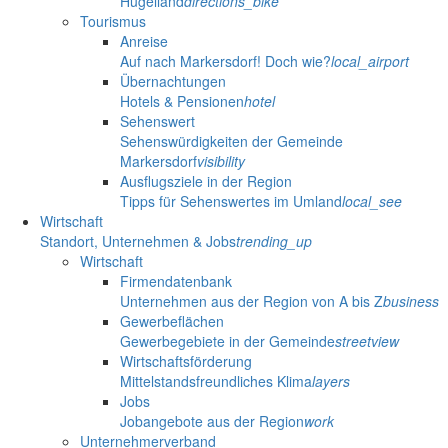
Hügelland
directions_bike
Tourismus
Anreise
Auf nach Markersdorf! Doch wie?
local_airport
Übernachtungen
Hotels & Pensionen
hotel
Sehenswert
Sehenswürdigkeiten der Gemeinde
Markersdorf
visibility
Ausflugsziele in der Region
Tipps für Sehenswertes im Umland
local_see
Wirtschaft
Standort, Unternehmen & Jobs
trending_up
Wirtschaft
Firmendatenbank
Unternehmen aus der Region von A bis Z
business
Gewerbeflächen
Gewerbegebiete in der Gemeinde
streetview
Wirtschaftsförderung
Mittelstandsfreundliches Klima
layers
Jobs
Jobangebote aus der Region
work
Unternehmerverband