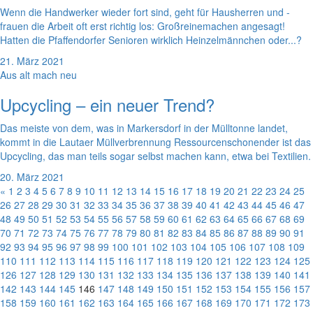
Wenn die Handwerker wieder fort sind, geht für Hausherren und -
frauen die Arbeit oft erst richtig los: Großreinemachen angesagt!
Hatten die Pfaffendorfer Senioren wirklich Heinzelmännchen oder...?
21. März 2021
Aus alt mach neu
Upcycling – ein neuer Trend?
Das meiste von dem, was in Markersdorf in der Mülltonne landet,
kommt in die Lautaer Müllverbrennung Ressourcenschonender ist das
Upcycling, das man teils sogar selbst machen kann, etwa bei Textilien.
20. März 2021
«
1
2
3
4
5
6
7
8
9
10
11
12
13
14
15
16
17
18
19
20
21
22
23
24
25
26
27
28
29
30
31
32
33
34
35
36
37
38
39
40
41
42
43
44
45
46
47
48
49
50
51
52
53
54
55
56
57
58
59
60
61
62
63
64
65
66
67
68
69
70
71
72
73
74
75
76
77
78
79
80
81
82
83
84
85
86
87
88
89
90
91
92
93
94
95
96
97
98
99
100
101
102
103
104
105
106
107
108
109
110
111
112
113
114
115
116
117
118
119
120
121
122
123
124
125
126
127
128
129
130
131
132
133
134
135
136
137
138
139
140
141
142
143
144
145
146
147
148
149
150
151
152
153
154
155
156
157
158
159
160
161
162
163
164
165
166
167
168
169
170
171
172
173