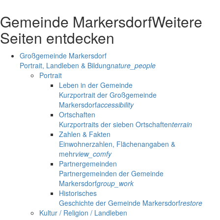
Gemeinde Markersdorf
Weitere
Seiten entdecken
Großgemeinde Markersdorf
Portrait, Landleben & Bildung
nature_people
Portrait
Leben in der Gemeinde
Kurzportrait der Großgemeinde
Markersdorf
accessibility
Ortschaften
Kurzportraits der sieben Ortschaften
terrain
Zahlen & Fakten
Einwohnerzahlen, Flächenangaben &
mehr
view_comfy
Partnergemeinden
Partnergemeinden der Gemeinde
Markersdorf
group_work
Historisches
Geschichte der Gemeinde Markersdorf
restore
Kultur / Religion / Landleben