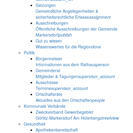
Satzungen
Gemeindliche Angelegenheiten &
sicherheitsrechtliche Erlasse
assignment
Ausschreibungen
Öffentliche Ausschreibungen der Gemeinde
Markersdorf
publish
Gut zu wissen
Wissenswertes für die Region
done
Politik
Bürgermeister
Informationen aus dem Rathaus
person
Gemeinderat
Mitglieder & Tagungen
supervisor_account
Ausschüsse
Termine
supervisor_account
Ortschaftsräte
Aktuelles aus den Ortschaften
people
Kommunale Verbände
Zweckverband Gewerbegebiet
Görlitz-Markersdorf Am Hoterberg
streetview
Gesundheit
Apothekenbereitschaft