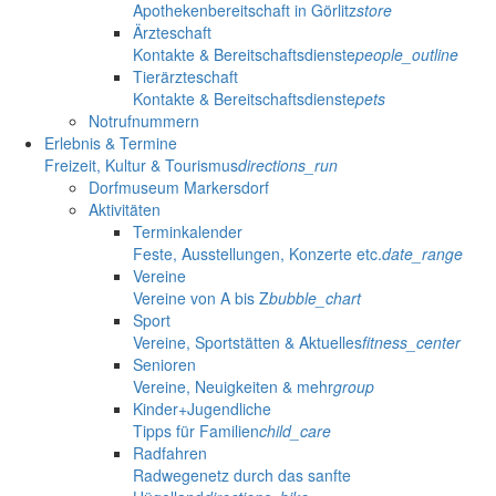
Apothekenbereitschaft in Görlitz
store
Ärzteschaft
Kontakte & Bereitschaftsdienste
people_outline
Tierärzteschaft
Kontakte & Bereitschaftsdienste
pets
Notrufnummern
Erlebnis & Termine
Freizeit, Kultur & Tourismus
directions_run
Dorfmuseum Markersdorf
Aktivitäten
Terminkalender
Feste, Ausstellungen, Konzerte etc.
date_range
Vereine
Vereine von A bis Z
bubble_chart
Sport
Vereine, Sportstätten & Aktuelles
fitness_center
Senioren
Vereine, Neuigkeiten & mehr
group
Kinder+Jugendliche
Tipps für Familien
child_care
Radfahren
Radwegenetz durch das sanfte