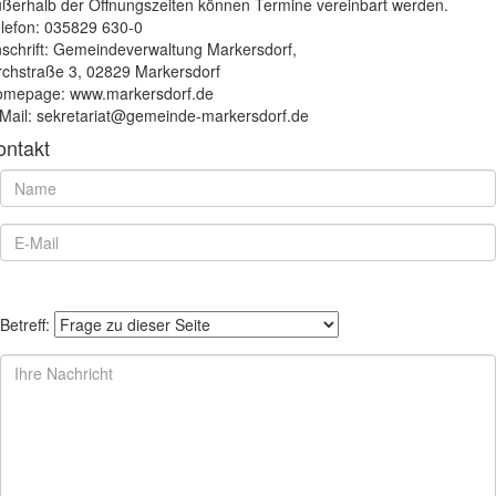
ßerhalb der Öffnungszeiten können Termine vereinbart werden.
lefon: 035829 630-0
schrift: Gemeindeverwaltung Markersdorf,
rchstraße 3, 02829 Markersdorf
mepage: www.markersdorf.de
Mail: sekretariat@gemeinde-markersdorf.de
ontakt
Betreff: