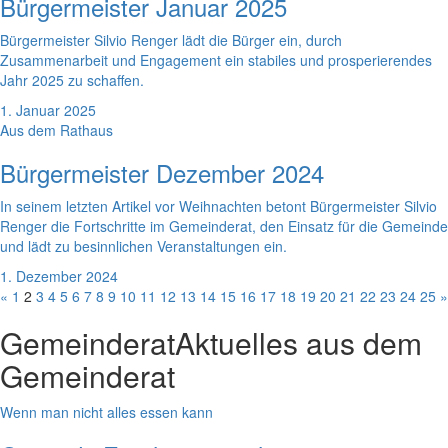
Bürgermeister Januar 2025
Bürgermeister Silvio Renger lädt die Bürger ein, durch
Zusammenarbeit und Engagement ein stabiles und prosperierendes
Jahr 2025 zu schaffen.
1. Januar 2025
Aus dem Rathaus
Bürgermeister Dezember 2024
In seinem letzten Artikel vor Weihnachten betont Bürgermeister Silvio
Renger die Fortschritte im Gemeinderat, den Einsatz für die Gemeinde
und lädt zu besinnlichen Veranstaltungen ein.
1. Dezember 2024
«
1
2
3
4
5
6
7
8
9
10
11
12
13
14
15
16
17
18
19
20
21
22
23
24
25
»
Gemeinderat
Aktuelles aus dem
Gemeinderat
Wenn man nicht alles essen kann