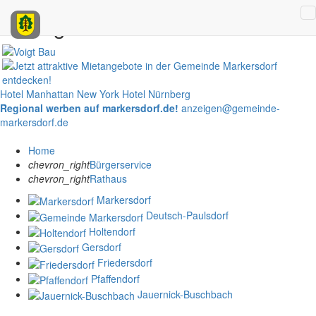
Anzeigen
Hotel Manhattan New York
Hotel Nürnberg
Regional werben auf markersdorf.de!
anzeigen@gemeinde-
markersdorf.de
Home
chevron_right
Bürgerservice
chevron_right
Rathaus
Markersdorf
Deutsch-Paulsdorf
Holtendorf
Gersdorf
Friedersdorf
Pfaffendorf
Jauernick-Buschbach