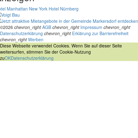
tel Manhattan New York
Hotel Nürnberg
©2026
chevron_right
AGB
chevron_right
Impressum
chevron_right
Datenschutzerklärung
chevron_right
Erklärung zur Barrierefreiheit
chevron_right
Werben
Diese Webseite verwendet Cookies. Wenn Sie auf dieser Seite
weitersurfen, stimmen Sie der Cookie-Nutzung
zu
OK
Datenschutzerklärung