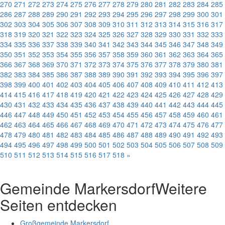
270
271
272
273
274
275
276
277
278
279
280
281
282
283
284
285
286
287
288
289
290
291
292
293
294
295
296
297
298
299
300
301
302
303
304
305
306
307
308
309
310
311
312
313
314
315
316
317
318
319
320
321
322
323
324
325
326
327
328
329
330
331
332
333
334
335
336
337
338
339
340
341
342
343
344
345
346
347
348
349
350
351
352
353
354
355
356
357
358
359
360
361
362
363
364
365
366
367
368
369
370
371
372
373
374
375
376
377
378
379
380
381
382
383
384
385
386
387
388
389
390
391
392
393
394
395
396
397
398
399
400
401
402
403
404
405
406
407
408
409
410
411
412
413
414
415
416
417
418
419
420
421
422
423
424
425
426
427
428
429
430
431
432
433
434
435
436
437
438
439
440
441
442
443
444
445
446
447
448
449
450
451
452
453
454
455
456
457
458
459
460
461
462
463
464
465
466
467
468
469
470
471
472
473
474
475
476
477
478
479
480
481
482
483
484
485
486
487
488
489
490
491
492
493
494
495
496
497
498
499
500
501
502
503
504
505
506
507
508
509
510
511
512
513
514
515
516
517
518
»
Gemeinde Markersdorf
Weitere
Seiten entdecken
Großgemeinde Markersdorf