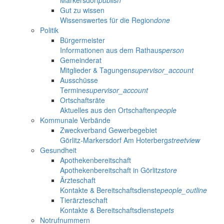
Markersdorf
publish
Gut zu wissen
Wissenswertes für die Region
done
Politik
Bürgermeister
Informationen aus dem Rathaus
person
Gemeinderat
Mitglieder & Tagungen
supervisor_account
Ausschüsse
Termine
supervisor_account
Ortschaftsräte
Aktuelles aus den Ortschaften
people
Kommunale Verbände
Zweckverband Gewerbegebiet
Görlitz-Markersdorf Am Hoterberg
streetview
Gesundheit
Apothekenbereitschaft
Apothekenbereitschaft in Görlitz
store
Ärzteschaft
Kontakte & Bereitschaftsdienste
people_outline
Tierärzteschaft
Kontakte & Bereitschaftsdienste
pets
Notrufnummern