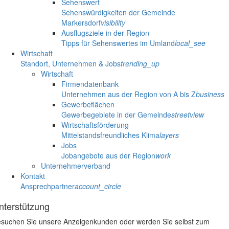
Sehenswert
Sehenswürdigkeiten der Gemeinde
Markersdorf
visibility
Ausflugsziele in der Region
Tipps für Sehenswertes im Umland
local_see
Wirtschaft
Standort, Unternehmen & Jobs
trending_up
Wirtschaft
Firmendatenbank
Unternehmen aus der Region von A bis Z
business
Gewerbeflächen
Gewerbegebiete in der Gemeinde
streetview
Wirtschaftsförderung
Mittelstandsfreundliches Klima
layers
Jobs
Jobangebote aus der Region
work
Unternehmerverband
Kontakt
Ansprechpartner
account_circle
nterstützung
suchen Sie unsere Anzeigenkunden oder werden Sie selbst zum