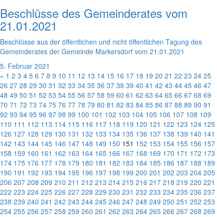
Beschlüsse des Gemeinderates vom
21.01.2021
Beschlüsse aus der öffentlichen und nicht öffentlichen Tagung des
Gemeinderates der Gemeinde Markersdorf vom 21.01.2021
5. Februar 2021
«
1
2
3
4
5
6
7
8
9
10
11
12
13
14
15
16
17
18
19
20
21
22
23
24
25
26
27
28
29
30
31
32
33
34
35
36
37
38
39
40
41
42
43
44
45
46
47
48
49
50
51
52
53
54
55
56
57
58
59
60
61
62
63
64
65
66
67
68
69
70
71
72
73
74
75
76
77
78
79
80
81
82
83
84
85
86
87
88
89
90
91
92
93
94
95
96
97
98
99
100
101
102
103
104
105
106
107
108
109
110
111
112
113
114
115
116
117
118
119
120
121
122
123
124
125
126
127
128
129
130
131
132
133
134
135
136
137
138
139
140
141
142
143
144
145
146
147
148
149
150
151
152
153
154
155
156
157
158
159
160
161
162
163
164
165
166
167
168
169
170
171
172
173
174
175
176
177
178
179
180
181
182
183
184
185
186
187
188
189
190
191
192
193
194
195
196
197
198
199
200
201
202
203
204
205
206
207
208
209
210
211
212
213
214
215
216
217
218
219
220
221
222
223
224
225
226
227
228
229
230
231
232
233
234
235
236
237
238
239
240
241
242
243
244
245
246
247
248
249
250
251
252
253
254
255
256
257
258
259
260
261
262
263
264
265
266
267
268
269