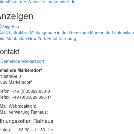
terstützer der Webseite markersdorf.de
!
Anzeigen
tel Manhattan New York
Hotel Nürnberg
ontakt
emeinde Markersdorf
rchstraße 3
829 Markersdorf
lefon: +49 (0)35829 630-0
lefax: +49 (0)35829 630-11
Mail Webredaktion:
Mail Verwaltung Rathaus:
ffnungszeiten Rathaus
ntag:
08:30 – 11:30 Uhr