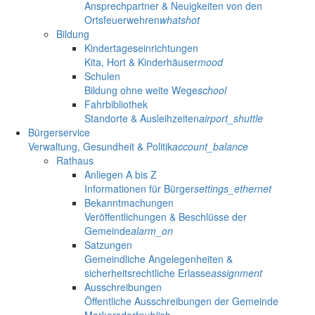
Ansprechpartner & Neuigkeiten von den
Ortsfeuerwehren
whatshot
Bildung
Kindertageseinrichtungen
Kita, Hort & Kinderhäuser
mood
Schulen
Bildung ohne weite Wege
school
Fahrbibliothek
Standorte & Ausleihzeiten
airport_shuttle
Bürgerservice
Verwaltung, Gesundheit & Politik
account_balance
Rathaus
Anliegen A bis Z
Informationen für Bürger
settings_ethernet
Bekanntmachungen
Veröffentlichungen & Beschlüsse der
Gemeinde
alarm_on
Satzungen
Gemeindliche Angelegenheiten &
sicherheitsrechtliche Erlasse
assignment
Ausschreibungen
Öffentliche Ausschreibungen der Gemeinde