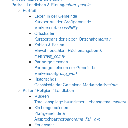
Portrait, Landleben & Bildung
nature_people
Portrait
Leben in der Gemeinde
Kurzportrait der Großgemeinde
Markersdorf
accessibility
Ortschaften
Kurzportraits der sieben Ortschaften
terrain
Zahlen & Fakten
Einwohnerzahlen, Flächenangaben &
mehr
view_comfy
Partnergemeinden
Partnergemeinden der Gemeinde
Markersdorf
group_work
Historisches
Geschichte der Gemeinde Markersdorf
restore
Kultur / Religion / Landleben
Museen
Traditionspflege bäuerlichen Lebens
photo_camera
Kirchengemeinden
Pfarrgemeinde &
Ansprechpartner
panorama_fish_eye
Feuerwehr