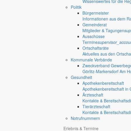
Wissenswertes für die Re
Politik
Bürgermeister
Informationen aus dem R
Gemeinderat
Mitglieder & Tagungen
sup
Ausschüsse
Termine
supervisor_accou
Ortschaftsräte
Aktuelles aus den Ortscha
Kommunale Verbände
Zweckverband Gewerbege
Görlitz-Markersdorf Am H
Gesundheit
Apothekenbereitschaft
Apothekenbereitschaft in G
Ärzteschaft
Kontakte & Bereitschaftsd
Tierärzteschaft
Kontakte & Bereitschaftsd
Notrufnummern
Anliegen A bis Z
Erlebnis & Termine