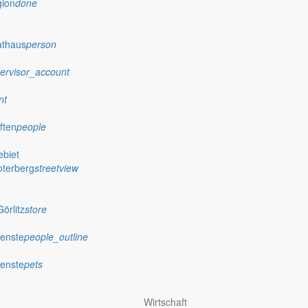
gion
done
athaus
person
ervisor_account
nt
ften
people
biet
oterberg
streetview
örlitz
store
ienste
people_outline
ienste
pets
Wirtschaft