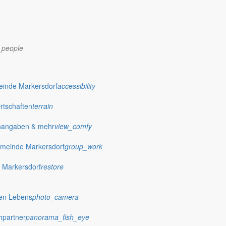
_people
dorf.de
einde Markersdorf
accessibility
Ortschaften
terrain
nangaben & mehr
view_comfy
meinde Markersdorf
group_work
 Markersdorf
restore
hen Lebens
photo_camera
hpartner
panorama_fish_eye