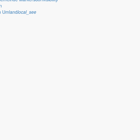
n
im Umland
local_see
des Dorfmuseums zeigt Bürgermeister Silvio Renger, wie vielfältig die 
leerstehende Immobilien ein und blickt zugleich auf erfolgreiche Bege
lge im Sport, Herausforderungen im Haushalt und geplante Investition
en und Entwicklungen in Markersdorf – von Grasmahd über Kita-Schließu