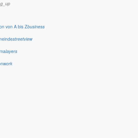
ng_up
n von A bis Z
business
meinde
streetview
ima
layers
on
work