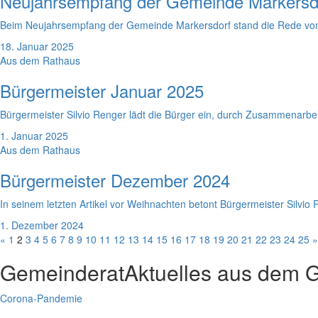
Neujahrsempfang der Gemeinde Markersd
Beim Neujahrsempfang der Gemeinde Markersdorf stand die Rede von B
18. Januar 2025
Aus dem Rathaus
Bürgermeister Januar 2025
Bürgermeister Silvio Renger lädt die Bürger ein, durch Zusammenarbe
1. Januar 2025
Aus dem Rathaus
Bürgermeister Dezember 2024
In seinem letzten Artikel vor Weihnachten betont Bürgermeister Silvio
1. Dezember 2024
«
1
2
3
4
5
6
7
8
9
10
11
12
13
14
15
16
17
18
19
20
21
22
23
24
25
»
Gemeinderat
Aktuelles aus dem 
Corona-Pandemie