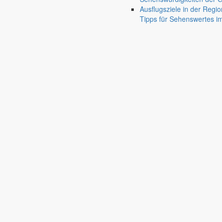
Bürgermeister September 2025
Ausflugsziele in der Regio
Tipps für Sehenswertes 
Mit Blick auf Bildung, Infrastruktur, Gewässerschutz und die Zukunft 
31. August 2025
Aus dem Rathaus
Bürgermeister August 2025
Bürgermeister Silvio Renger lädt zur Mitwirkung an einer Studie über 
1. August 2025
Aus dem Rathaus
Bürgermeister Juli 2025
In seinem Sommergruß berichtet Bürgermeister Silvio Renger über Erfo
29. Juni 2025
Aus dem Rathaus
Bürgermeister Juni 2025
Bürgermeister Silvio Renger informiert über aktuelle Herausforderung