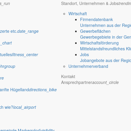
ns_run
Standort, Unternehmen & Jobs
trendi
Wirtschaft
Firmendatenbank
Unternehmen aus der Regio
verwaltung Markersdorf
zerte etc.
date_range
Gewerbeflächen
Gewerbegebiete in der Ge
_chart
Wirtschaftsförderung
Mittelstandsfreundliches Kl
tuelles
fitness_center
Jobs
Jobangebote aus der Regi
ehr
group
Unternehmerverband
Kontakt
re
Ansprechpartner
account_circle
anfte Hügelland
directions_bike
ch wie?
local_airport
 Rathaus
Gemeinde Markersdorf
visibility