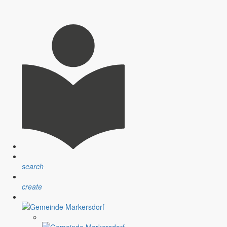
Aufgaben der Gemeinde Markersdorf derzeit sind.
gnungen mit Partnergemeinden zurück.
en in Markersdorf.
search
create
ng bis hin zu Infrastrukturprojekten.