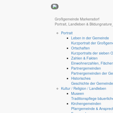
Anzeigen
Hotel Manhattan New York
Hotel Nürnberg
Großgemeinde Markersdorf
Portrait, Landleben & Bildung
nature
Portrait
Regional werben auf markersdorf.de!
anzeigen@gemeinde-markers
Leben in der Gemeinde
Kurzportrait der Großgem
Home
Ortschaften
chevron_right
Bürgerservice
Kurzportraits der sieben 
chevron_right
Rathaus
Zahlen & Fakten
Markersdorf
Einwohnerzahlen, Fläche
Deutsch-Paulsdorf
Partnergemeinden
Holtendorf
Partnergemeinden der Ge
Gersdorf
Historisches
Geschichte der Gemeinde
Friedersdorf
Kultur / Religion / Landleben
Pfaffendorf
Museen
Jauernick-Buschbach
Traditionspflege bäuerlic
Kirchengemeinden
Rathaus
Pfarrgemeinde & Ansprec