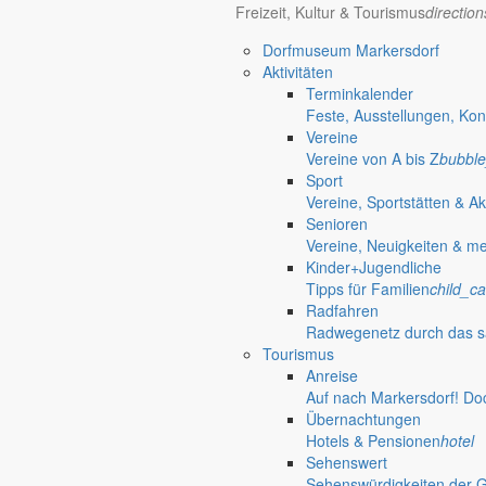
Freizeit, Kultur & Tourismus
directio
Bürgerinformationen, Dokumente & mehr
Dorfmuseum Markersdorf
Aktivitäten
Terminkalender
Öffnungszeiten Rathaus
Gemeinde
Feste, Ausstellungen, Kon
Vereine
Montag:
08:30 – 11:30 Uhr
Vereine von A bis Z
bubble
Dienstag:
08:30 – 11:30 Uhr und 14:00 – 18:00 Uhr
Sport
Mittwoch:
geschlossen
Vereine, Sportstätten & Ak
Donnerstag:
08:30 – 11:30 Uhr und 14:00 – 17:00 Uhr
Senioren
Freitag:
geschlossen
Vereine, Neuigkeiten & m
Außerhalb der Öffnungszeiten können Termine vereinbart werden.
Kinder+Jugendliche
Telefon: 035829 630-0
Tipps für Familien
child_ca
Anschrift: Gemeindeverwaltung Markersdorf,
Radfahren
Kirchstraße 3, 02829 Markersdorf
Radwegenetz durch das s
Homepage: www.markersdorf.de
Tourismus
E-Mail: sekretariat@gemeinde-markersdorf.de
Anreise
Auf nach Markersdorf! Do
Bürgermeister
Aktuelles aus dem
Übernachtungen
Hotels & Pensionen
hotel
Aus dem Rathaus
Sehenswert
Sehenswürdigkeiten der 