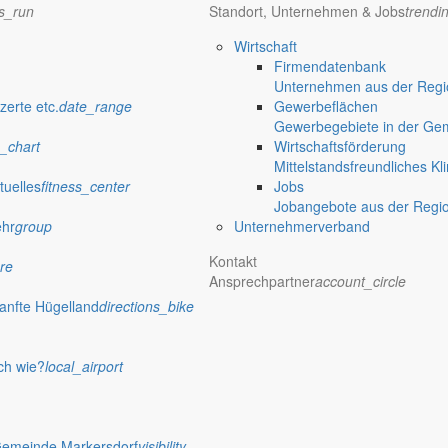
ns_run
Standort, Unternehmen & Jobs
trendi
Wirtschaft
Firmendatenbank
Unternehmen aus der Regio
zerte etc.
date_range
Gewerbeflächen
Gewerbegebiete in der Ge
_chart
Wirtschaftsförderung
Mittelstandsfreundliches Kl
tuelles
fitness_center
Jobs
Jobangebote aus der Regi
ehr
group
Unternehmerverband
Kontakt
re
Ansprechpartner
account_circle
anfte Hügelland
directions_bike
ch wie?
local_airport
Gemeinde Markersdorf
visibility