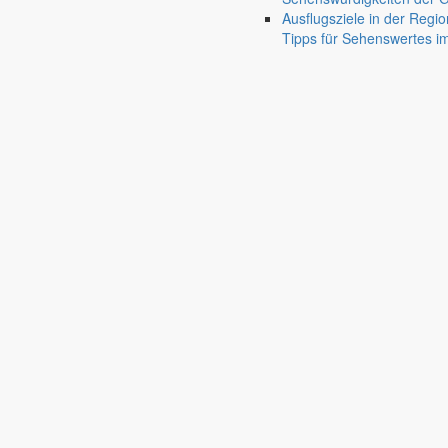
Ausflugsziele in der Regio
Pfaffendorf
Tipps für Sehenswertes 
Jauernick-Buschbach
Rathaus
Informationen aus dem Rathaus
Früher musste man wegen jeder Angelegenheit “uff de Gemeende”, heute
unterschiedlichen Anliegen finden Sie hier ebenso wie die Wiedergabe v
In der Rubrik “Rathaus” geht der Blick etwas weiter über die Markers
Reichen Sie gern Vorschläge ein, was unter “Anliegen von A bis Z” n
settings_ethernet
alarm_on
Anliegen A bis Z
Bekanntm
Bürgerinformationen, Dokumente & mehr
Redaktionelle W