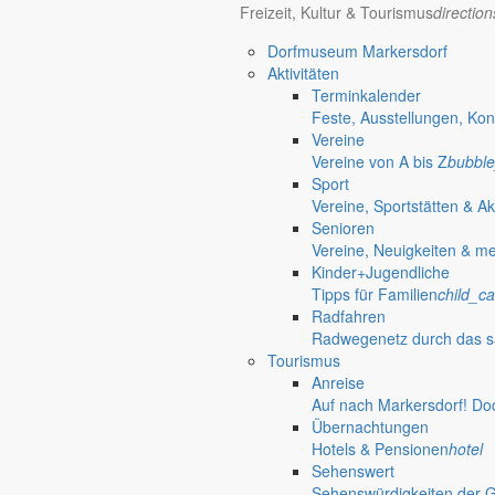
Freizeit, Kultur & Tourismus
directio
Dorfmuseum Markersdorf
Aktivitäten
Terminkalender
Feste, Ausstellungen, Kon
Vereine
Vereine von A bis Z
bubble
Sport
Vereine, Sportstätten & Ak
Senioren
Vereine, Neuigkeiten & m
Kinder+Jugendliche
Tipps für Familien
child_ca
Radfahren
Radwegenetz durch das s
Tourismus
Anreise
Auf nach Markersdorf! Do
Übernachtungen
Hotels & Pensionen
hotel
Sehenswert
Sehenswürdigkeiten der 