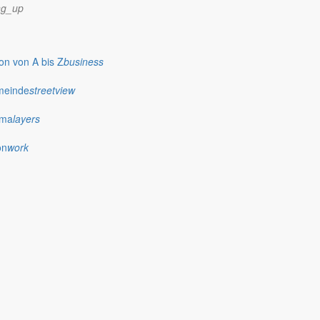
ng_up
n von A bis Z
business
meinde
streetview
ima
layers
on
work