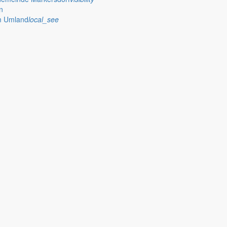
n
im Umland
local_see
 stellt das Rathaus Markersdorf viele Informationen online bereit. A
on Veröffentlichungen, die amtlich im “Schöpsboten – Dorfzeitung & Amt
dorfer Kirchtürme hinaus und Belange der Region und des Lebens im lä
och aufgenommen werden sollte!
publish
achungen
Ausschreibungen
iedergabe amtlicher
Öffentliche Ausschreibungen de