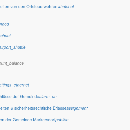
eiten von den Ortsfeuerwehren
whatshot
mood
school
airport_shuttle
ount_balance
ettings_ethernet
chlüsse der Gemeinde
alarm_on
ten & sicherheitsrechtliche Erlasse
assignment
gen der Gemeinde Markersdorf
publish