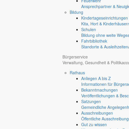
Feuerwehr
Ansprechpartner & Neuigk
Bildung
Kindertageseinrichtungen
Kita, Hort & Kinderhäuser
Schulen
Bildung ohne weite Wege
Fahrbibliothek
Standorte & Ausleihzeiten
Bürgerservice
Verwaltung, Gesundheit & Politik
acc
Rathaus
Anliegen A bis Z
Informationen für Bürger
s
Bekanntmachungen
Veröffentlichungen & Bes
Satzungen
Gemeindliche Angelegenhei
Ausschreibungen
Öffentliche Ausschreibun
Gut zu wissen