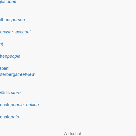
gion
done
athaus
person
ervisor_account
nt
ften
people
biet
oterberg
streetview
örlitz
store
ienste
people_outline
ienste
pets
Wirtschaft