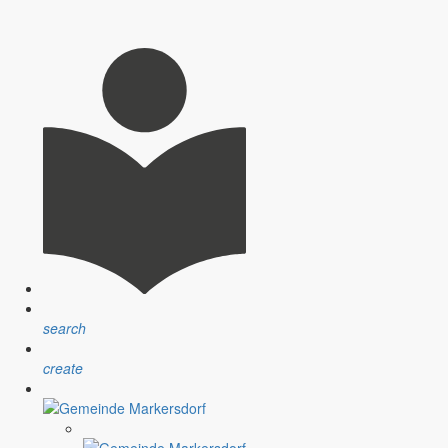
nsprechpartner, Öffnungszeiten und Informationen zu
sblatt” erfolgt sind.
ndlichen Raum werden aufgegriffen.
search
create
assignment
Satzungen
r Gemeinde
Verfahrensvorschriften und Gebühren