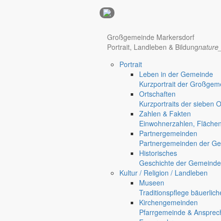
Anzeigen
Großgemeinde Markersdorf
Portrait, Landleben & Bildung
nature
Hotel Manhattan New York
Hotel Nürnberg
Portrait
Regional werben auf markersdorf.de!
anzeigen@gemeinde-markers
Leben in der Gemeinde
Kurzportrait der Großgem
Home
Ortschaften
chevron_right
Bürgerservice
Kurzportraits der sieben 
chevron_right
Rathaus
Zahlen & Fakten
Markersdorf
Einwohnerzahlen, Fläche
Deutsch-Paulsdorf
Partnergemeinden
Holtendorf
Partnergemeinden der Ge
Gersdorf
Historisches
Geschichte der Gemeinde
Friedersdorf
Kultur / Religion / Landleben
Museen
Traditionspflege bäuerlic
Kirchengemeinden
Pfarrgemeinde & Ansprec