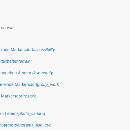
_people
dorf.de
einde Markersdorf
accessibility
Ortschaften
terrain
nangaben & mehr
view_comfy
meinde Markersdorf
group_work
 Markersdorf
restore
hen Lebens
photo_camera
hpartner
panorama_fish_eye