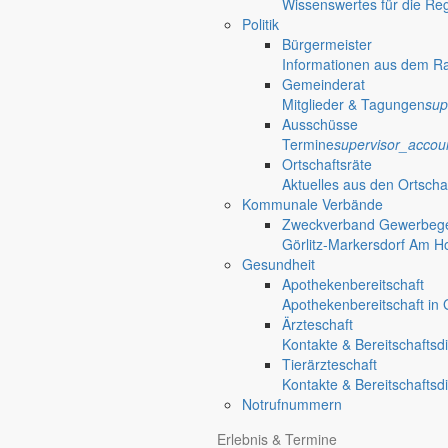
Wissenswertes für die Re
Politik
Bürgermeister
Informationen aus dem R
Gemeinderat
Mitglieder & Tagungen
sup
Ausschüsse
Termine
supervisor_accou
Ortschaftsräte
Aktuelles aus den Ortscha
Kommunale Verbände
Zweckverband Gewerbege
Görlitz-Markersdorf Am H
Gesundheit
Apothekenbereitschaft
Apothekenbereitschaft in G
Ärzteschaft
Kontakte & Bereitschaftsd
Tierärzteschaft
Kontakte & Bereitschaftsd
Notrufnummern
Erlebnis & Termine