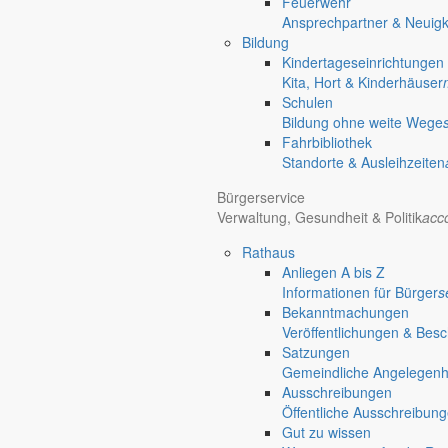
Feuerwehr
Ansprechpartner & Neuigk
Bildung
Kindertageseinrichtungen
Kita, Hort & Kinderhäuser
Schulen
Bildung ohne weite Wege
Fahrbibliothek
Home
Standorte & Ausleihzeiten
chevron_right
Bürgerservice
chevron_right
Rathaus
Bürgerservice
Verwaltung, Gesundheit & Politik
acc
Markersdorf
Deutsch-Paulsdorf
Rathaus
Holtendorf
Anliegen A bis Z
Gersdorf
Informationen für Bürger
s
Bekanntmachungen
Friedersdorf
Veröffentlichungen & Bes
Pfaffendorf
Satzungen
Jauernick-Buschbach
Gemeindliche Angelegenhei
Ausschreibungen
Rathaus
Öffentliche Ausschreibun
Gut zu wissen