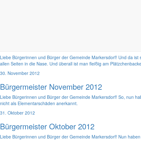
Bürgermeister Januar 2013
Und wieder steht ein neues Jahr vor uns. Wie jedes Jahr stellt man s
unsere Gemeinde verlassen mussten, viel Gesundheit, Glück und Wohlb
müssen wir aber auch noch viel tun, um die Bedingungen dafür zu scha
3. Januar 2013
Bürgermeister Dezember 2012
Liebe Bürgerinnen und Bürger der Gemeinde Markersdorf! Und da ist si
allen Seiten in die Nase. Und überall ist man fleißig am Plätzchenbac
30. November 2012
Bürgermeister November 2012
Liebe Bürgerinnen und Bürger der Gemeinde Markersdorf! So, nun ha
nicht als Elementarschäden anerkannt.
31. Oktober 2012
Bürgermeister Oktober 2012
Liebe Bürgerinnen und Bürger der Gemeinde Markersdorf! Nun haben 