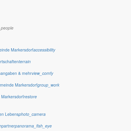
_people
dorf.de
einde Markersdorf
accessibility
Ortschaften
terrain
nangaben & mehr
view_comfy
meinde Markersdorf
group_work
 Markersdorf
restore
hen Lebens
photo_camera
hpartner
panorama_fish_eye