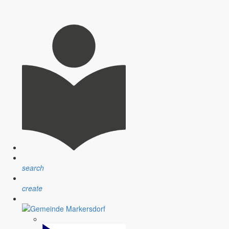
seitigt sind!
 noch keinen Handschlag bei der Beseitigung der Straßenlöcher
ichen unserer Gemeinde wohl noch das ganze Jahr sehen können!
dann denkt man unweigerlich an die Frühlingsblüher, die erwachende
einen besonderen Höhepunkt.
search
morgen mit Freunden durch eine Hauseinfahrt in Cottbus gegangen
create