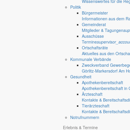
Informationen aus dem Rathaus
Wissenswertes für die Re
Früher musste man wegen jeder Angelegenheit “uff de Gemeende”, heute
Politik
unterschiedlichen Anliegen finden Sie hier ebenso wie die Wiedergabe v
Bürgermeister
Informationen aus dem R
In der Rubrik “Rathaus” geht der Blick etwas weiter über die Markers
Gemeinderat
Reichen Sie gern Vorschläge ein, was unter “Anliegen von A bis Z” n
Mitglieder & Tagungen
sup
Ausschüsse
Termine
supervisor_accou
Ortschaftsräte
Aktuelles aus den Ortscha
Kommunale Verbände
Zweckverband Gewerbege
settings_ethernet
alarm_on
Görlitz-Markersdorf Am H
Gesundheit
Anliegen A bis Z
Bekanntm
Apothekenbereitschaft
Apothekenbereitschaft in G
Bürgerinformationen, Dokumente & mehr
Redaktionelle W
Ärzteschaft
Informationen
Kontakte & Bereitschaftsd
done
Tierärzteschaft
Kontakte & Bereitschaftsd
Gut zu wissen
Notrufnummern
Wissenswertes für die Region
Erlebnis & Termine