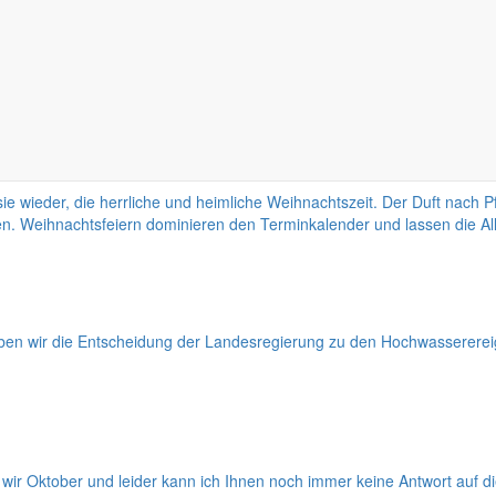
ich die Frage, was es uns bringen mag. Ich möchte an dieser Stelle a
efinden wünschen. Vielleicht setzt sich der aufkeimende Trend fort 
ffen.
e wieder, die herrliche und heimliche Weihnachtszeit. Der Duft nach 
ken. Weihnachtsfeiern dominieren den Terminkalender und lassen die All
ben wir die Entscheidung der Landesregierung zu den Hochwassererei
wir Oktober und leider kann ich Ihnen noch immer keine Antwort auf