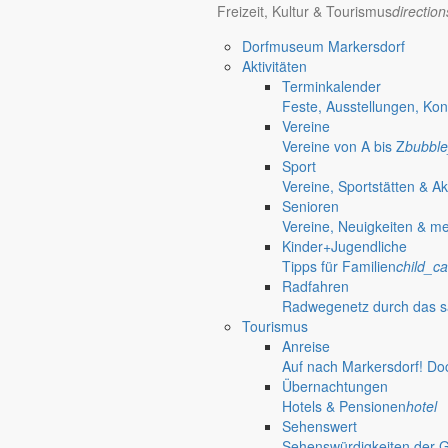
Freizeit, Kultur & Tourismus
directio
Öffnungszeiten Rathaus
Gemeinde
Dorfmuseum Markersdorf
Aktivitäten
Terminkalender
Montag:
08:30 – 11:30 Uhr
Feste, Ausstellungen, Kon
Dienstag:
08:30 – 11:30 Uhr und 14:00 – 18:00 Uhr
Vereine
Mittwoch:
geschlossen
Vereine von A bis Z
bubble
Donnerstag:
08:30 – 11:30 Uhr und 14:00 – 17:00 Uhr
Sport
Freitag:
geschlossen
Vereine, Sportstätten & Ak
Außerhalb der Öffnungszeiten können Termine vereinbart werden.
Senioren
Telefon: 035829 630-0
Vereine, Neuigkeiten & m
Anschrift: Gemeindeverwaltung Markersdorf,
Kinder+Jugendliche
Kirchstraße 3, 02829 Markersdorf
Tipps für Familien
child_ca
Homepage: www.markersdorf.de
Radfahren
E-Mail: sekretariat@gemeinde-markersdorf.de
Radwegenetz durch das s
Bürgermeister
Aktuelles aus dem
Tourismus
Anreise
Auf nach Markersdorf! Do
Übernachtungen
Bürgermeister Mai 2013
Hotels & Pensionen
hotel
Sehenswert
Liebe Bürgerinnen und Bürger der Gemeinde Markersdorf! Der Winter i
Sehenswürdigkeiten der 