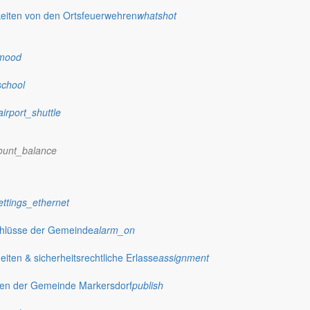
eiten von den Ortsfeuerwehren
whatshot
mood
school
airport_shuttle
ount_balance
ettings_ethernet
chlüsse der Gemeinde
alarm_on
ten & sicherheitsrechtliche Erlasse
assignment
gen der Gemeinde Markersdorf
publish