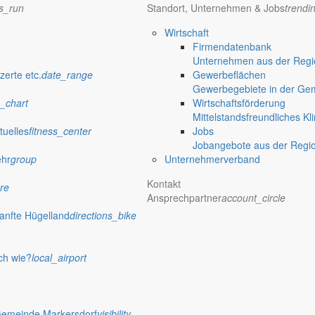
ns_run
Standort, Unternehmen & Jobs
trendi
verwaltung Markersdorf
Wirtschaft
Firmendatenbank
Unternehmen aus der Regio
zerte etc.
date_range
Gewerbeflächen
Gewerbegebiete in der Ge
_chart
Wirtschaftsförderung
Mittelstandsfreundliches Kl
tuelles
fitness_center
Jobs
Jobangebote aus der Regi
ehr
group
Unternehmerverband
Kontakt
re
Ansprechpartner
account_circle
anfte Hügelland
directions_bike
 Rathaus
ch wie?
local_airport
st vorbei und der Frühling hat sich eingestellt. Im Gemeindeamt kon
Gemeinde Markersdorf
visibility