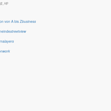
ng_up
n von A bis Z
business
meinde
streetview
ima
layers
on
work
nte man das nicht nur an den sonnigen Tagen und den steigenden