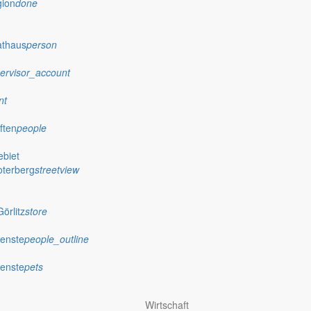
gion
done
 stellt das Rathaus Markersdorf viele Informationen online bereit. A
on Veröffentlichungen, die amtlich im “Schöpsboten – Dorfzeitung & Amt
athaus
person
dorfer Kirchtürme hinaus und Belange der Region und des Lebens im lä
och aufgenommen werden sollte!
ervisor_account
nt
ften
people
biet
publish
oterberg
streetview
achungen
Ausschreibungen
örlitz
store
iedergabe amtlicher
Öffentliche Ausschreibungen de
Markersdorf
ienste
people_outline
ienste
pets
Wirtschaft