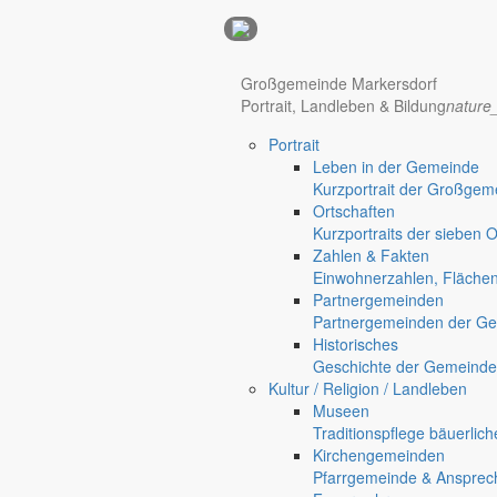
Anzeigen
Großgemeinde Markersdorf
Portrait, Landleben & Bildung
nature
Hotel Manhattan New York
Hotel Nürnberg
Portrait
Regional werben auf markersdorf.de!
anzeigen@gemeinde-markers
Leben in der Gemeinde
Kurzportrait der Großgem
Ortschaften
Kurzportraits der sieben 
Zahlen & Fakten
Einwohnerzahlen, Fläche
Partnergemeinden
Partnergemeinden der Ge
Historisches
Geschichte der Gemeinde
Kultur / Religion / Landleben
Museen
Traditionspflege bäuerlic
Kirchengemeinden
Pfarrgemeinde & Ansprec