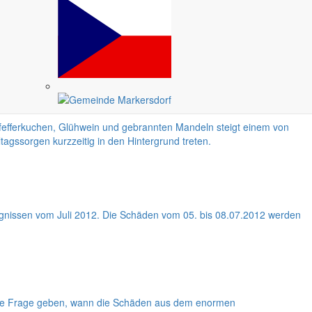
llen Menschen in unserer Gemeinde und auch den Angehörigen, die
und einige junge Leute kommen wieder zurück in unsere Region. Da
Pfefferkuchen, Glühwein und gebrannten Mandeln steigt einem von
tagssorgen kurzzeitig in den Hintergrund treten.
gnissen vom Juli 2012. Die Schäden vom 05. bis 08.07.2012 werden
 die Frage geben, wann die Schäden aus dem enormen