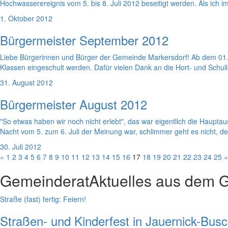
Hochwasserereignis vom 5. bis 8. Juli 2012 beseitigt werden. Als ich i
1. Oktober 2012
Bürgermeister September 2012
Liebe Bürgerinnen und Bürger der Gemeinde Markersdorf! Ab dem 01. 
Klassen eingeschult werden. Dafür vielen Dank an die Hort- und Schul
31. August 2012
Bürgermeister August 2012
"So etwas haben wir noch nicht erlebt", das war eigentlich die Haup
Nacht vom 5. zum 6. Juli der Meinung war, schlimmer geht es nicht, de
30. Juli 2012
«
1
2
3
4
5
6
7
8
9
10
11
12
13
14
15
16
17
18
19
20
21
22
23
24
25
»
Gemeinderat
Aktuelles aus dem 
Straße (fast) fertig: Feiern!
Straßen- und Kinderfest in Jauernick-Bus