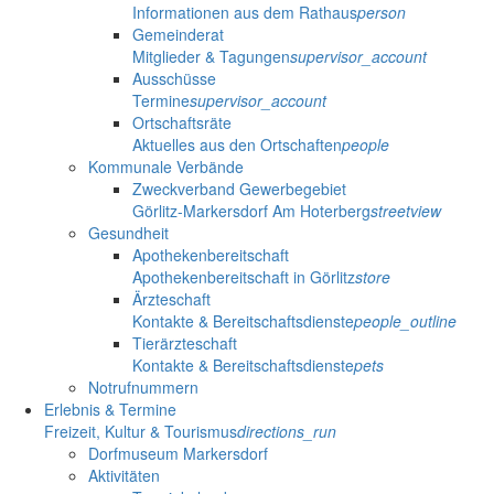
Informationen aus dem Rathaus
person
Gemeinderat
Mitglieder & Tagungen
supervisor_account
Ausschüsse
Termine
supervisor_account
Ortschaftsräte
Aktuelles aus den Ortschaften
people
Kommunale Verbände
Zweckverband Gewerbegebiet
Görlitz-Markersdorf Am Hoterberg
streetview
Gesundheit
Apothekenbereitschaft
Apothekenbereitschaft in Görlitz
store
Ärzteschaft
Kontakte & Bereitschaftsdienste
people_outline
Tierärzteschaft
Kontakte & Bereitschaftsdienste
pets
Notrufnummern
Erlebnis & Termine
Freizeit, Kultur & Tourismus
directions_run
Dorfmuseum Markersdorf
Aktivitäten