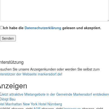
Ich habe die
Datenschutzerklärung
gelesen und akzeptiert.
nterstützung
suchen Sie unsere Anzeigenkunden oder werden Sie selbst zum
terstützer der Webseite markersdorf.de
!
Anzeigen
tel Manhattan New York
Hotel Nürnberg
©2026
chevron_right
AGB
chevron_right
Impressum
chevron_right