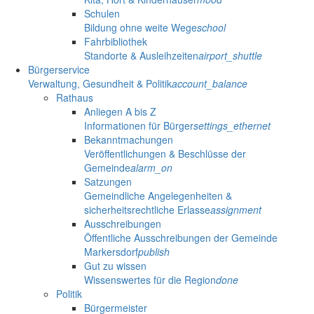
Schulen
Bildung ohne weite Wege
school
Fahrbibliothek
Standorte & Ausleihzeiten
airport_shuttle
Bürgerservice
Verwaltung, Gesundheit & Politik
account_balance
Rathaus
Anliegen A bis Z
Informationen für Bürger
settings_ethernet
Bekanntmachungen
Veröffentlichungen & Beschlüsse der
Gemeinde
alarm_on
Satzungen
Gemeindliche Angelegenheiten &
sicherheitsrechtliche Erlasse
assignment
Ausschreibungen
Öffentliche Ausschreibungen der Gemeinde
Markersdorf
publish
Gut zu wissen
Wissenswertes für die Region
done
Politik
Bürgermeister