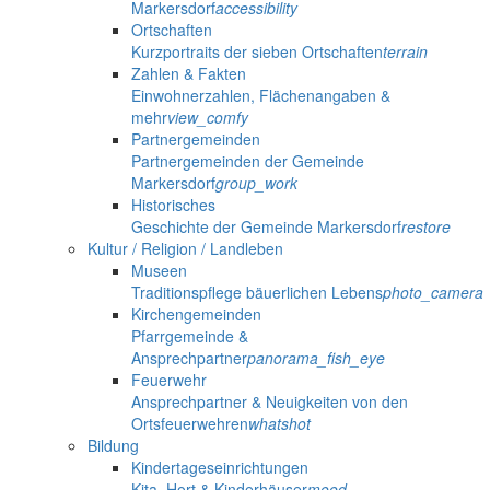
Markersdorf
accessibility
Ortschaften
Kurzportraits der sieben Ortschaften
terrain
Zahlen & Fakten
Einwohnerzahlen, Flächenangaben &
mehr
view_comfy
Partnergemeinden
Partnergemeinden der Gemeinde
Markersdorf
group_work
Historisches
Geschichte der Gemeinde Markersdorf
restore
Kultur / Religion / Landleben
Museen
Traditionspflege bäuerlichen Lebens
photo_camera
Kirchengemeinden
Pfarrgemeinde &
Ansprechpartner
panorama_fish_eye
Feuerwehr
Ansprechpartner & Neuigkeiten von den
Ortsfeuerwehren
whatshot
Bildung
Kindertageseinrichtungen
Kita, Hort & Kinderhäuser
mood