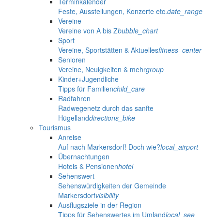
Terminkalender
Feste, Ausstellungen, Konzerte etc.
date_range
Vereine
Vereine von A bis Z
bubble_chart
Sport
Vereine, Sportstätten & Aktuelles
fitness_center
Senioren
Vereine, Neuigkeiten & mehr
group
Kinder+Jugendliche
Tipps für Familien
child_care
Radfahren
Radwegenetz durch das sanfte
Hügelland
directions_bike
Tourismus
Anreise
Auf nach Markersdorf! Doch wie?
local_airport
Übernachtungen
Hotels & Pensionen
hotel
Sehenswert
Sehenswürdigkeiten der Gemeinde
Markersdorf
visibility
Ausflugsziele in der Region
Tipps für Sehenswertes im Umland
local_see