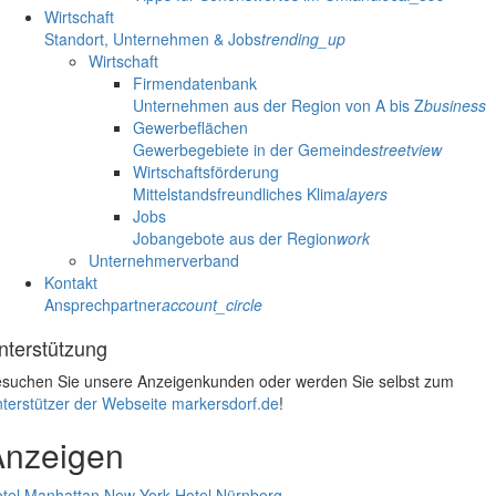
Wirtschaft
Standort, Unternehmen & Jobs
trending_up
Wirtschaft
Firmendatenbank
Unternehmen aus der Region von A bis Z
business
Gewerbeflächen
Gewerbegebiete in der Gemeinde
streetview
Wirtschaftsförderung
Mittelstandsfreundliches Klima
layers
Jobs
Jobangebote aus der Region
work
Unternehmerverband
Kontakt
Ansprechpartner
account_circle
nterstützung
suchen Sie unsere Anzeigenkunden oder werden Sie selbst zum
terstützer der Webseite markersdorf.de
!
Anzeigen
tel Manhattan New York
Hotel Nürnberg