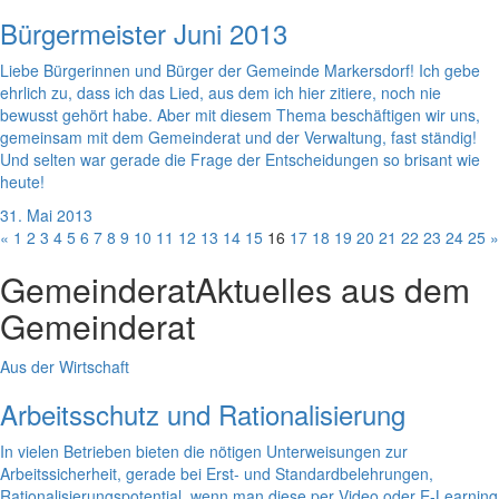
Bürgermeister Juni 2013
Liebe Bürgerinnen und Bürger der Gemeinde Markersdorf! Ich gebe
ehrlich zu, dass ich das Lied, aus dem ich hier zitiere, noch nie
bewusst gehört habe. Aber mit diesem Thema beschäftigen wir uns,
gemeinsam mit dem Gemeinderat und der Verwaltung, fast ständig!
Und selten war gerade die Frage der Entscheidungen so brisant wie
heute!
31. Mai 2013
«
1
2
3
4
5
6
7
8
9
10
11
12
13
14
15
16
17
18
19
20
21
22
23
24
25
»
Gemeinderat
Aktuelles aus dem
Gemeinderat
Aus der Wirtschaft
Arbeitsschutz und Rationalisierung
In vielen Betrieben bieten die nötigen Unterweisungen zur
Arbeitssicherheit, gerade bei Erst- und Standardbelehrungen,
Rationalisierungspotential, wenn man diese per Video oder E-Learning