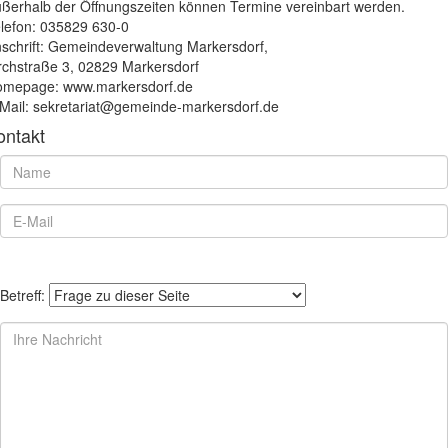
ßerhalb der Öffnungszeiten können Termine vereinbart werden.
lefon: 035829 630-0
schrift: Gemeindeverwaltung Markersdorf,
rchstraße 3, 02829 Markersdorf
mepage: www.markersdorf.de
Mail: sekretariat@gemeinde-markersdorf.de
ontakt
Betreff: