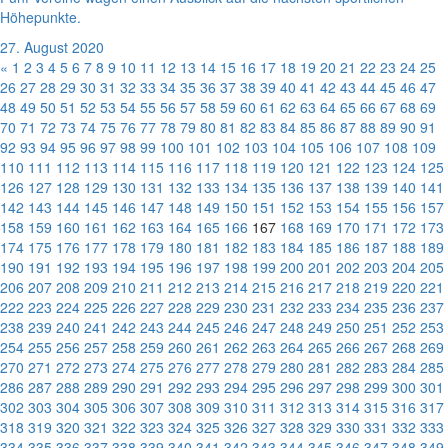
Höhepunkte.
27. August 2020
«
1
2
3
4
5
6
7
8
9
10
11
12
13
14
15
16
17
18
19
20
21
22
23
24
25
26
27
28
29
30
31
32
33
34
35
36
37
38
39
40
41
42
43
44
45
46
47
48
49
50
51
52
53
54
55
56
57
58
59
60
61
62
63
64
65
66
67
68
69
70
71
72
73
74
75
76
77
78
79
80
81
82
83
84
85
86
87
88
89
90
91
92
93
94
95
96
97
98
99
100
101
102
103
104
105
106
107
108
109
110
111
112
113
114
115
116
117
118
119
120
121
122
123
124
125
126
127
128
129
130
131
132
133
134
135
136
137
138
139
140
141
142
143
144
145
146
147
148
149
150
151
152
153
154
155
156
157
158
159
160
161
162
163
164
165
166
167
168
169
170
171
172
173
174
175
176
177
178
179
180
181
182
183
184
185
186
187
188
189
190
191
192
193
194
195
196
197
198
199
200
201
202
203
204
205
206
207
208
209
210
211
212
213
214
215
216
217
218
219
220
221
222
223
224
225
226
227
228
229
230
231
232
233
234
235
236
237
238
239
240
241
242
243
244
245
246
247
248
249
250
251
252
253
254
255
256
257
258
259
260
261
262
263
264
265
266
267
268
269
270
271
272
273
274
275
276
277
278
279
280
281
282
283
284
285
286
287
288
289
290
291
292
293
294
295
296
297
298
299
300
301
302
303
304
305
306
307
308
309
310
311
312
313
314
315
316
317
318
319
320
321
322
323
324
325
326
327
328
329
330
331
332
333
334
335
336
337
338
339
340
341
342
343
344
345
346
347
348
349