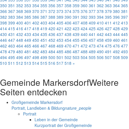
350
351
352
353
354
355
356
357
358
359
360
361
362
363
364
365
366
367
368
369
370
371
372
373
374
375
376
377
378
379
380
381
382
383
384
385
386
387
388
389
390
391
392
393
394
395
396
397
398
399
400
401
402
403
404
405
406
407
408
409
410
411
412
413
414
415
416
417
418
419
420
421
422
423
424
425
426
427
428
429
430
431
432
433
434
435
436
437
438
439
440
441
442
443
444
445
446
447
448
449
450
451
452
453
454
455
456
457
458
459
460
461
462
463
464
465
466
467
468
469
470
471
472
473
474
475
476
477
478
479
480
481
482
483
484
485
486
487
488
489
490
491
492
493
494
495
496
497
498
499
500
501
502
503
504
505
506
507
508
509
510
511
512
513
514
515
516
517
518
»
Gemeinde Markersdorf
Weitere
Seiten entdecken
Großgemeinde Markersdorf
Portrait, Landleben & Bildung
nature_people
Portrait
Leben in der Gemeinde
Kurzportrait der Großgemeinde