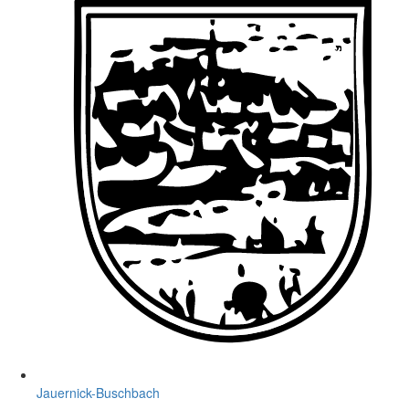
Jauernick-Buschbach