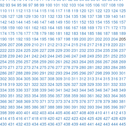
92
93
94
95
96
97
98
99
100
101
102
103
104
105
106
107
108
109
110
111
112
113
114
115
116
117
118
119
120
121
122
123
124
125
126
127
128
129
130
131
132
133
134
135
136
137
138
139
140
141
142
143
144
145
146
147
148
149
150
151
152
153
154
155
156
157
158
159
160
161
162
163
164
165
166
167
168
169
170
171
172
173
174
175
176
177
178
179
180
181
182
183
184
185
186
187
188
189
190
191
192
193
194
195
196
197
198
199
200
201
202
203
204
205
206
207
208
209
210
211
212
213
214
215
216
217
218
219
220
221
222
223
224
225
226
227
228
229
230
231
232
233
234
235
236
237
238
239
240
241
242
243
244
245
246
247
248
249
250
251
252
253
254
255
256
257
258
259
260
261
262
263
264
265
266
267
268
269
270
271
272
273
274
275
276
277
278
279
280
281
282
283
284
285
286
287
288
289
290
291
292
293
294
295
296
297
298
299
300
301
302
303
304
305
306
307
308
309
310
311
312
313
314
315
316
317
318
319
320
321
322
323
324
325
326
327
328
329
330
331
332
333
334
335
336
337
338
339
340
341
342
343
344
345
346
347
348
349
350
351
352
353
354
355
356
357
358
359
360
361
362
363
364
365
366
367
368
369
370
371
372
373
374
375
376
377
378
379
380
381
382
383
384
385
386
387
388
389
390
391
392
393
394
395
396
397
398
399
400
401
402
403
404
405
406
407
408
409
410
411
412
413
414
415
416
417
418
419
420
421
422
423
424
425
426
427
428
429
430
431
432
433
434
435
436
437
438
439
440
441
442
443
444
445