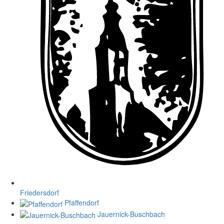
Friedersdorf
Pfaffendorf
Jauernick-Buschbach