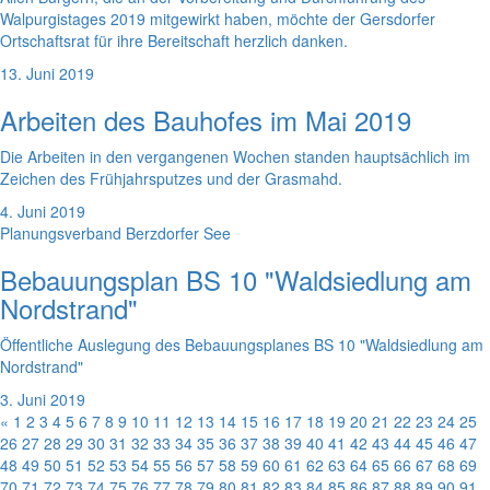
Walpurgistages 2019 mitgewirkt haben, möchte der Gersdorfer
Ortschaftsrat für ihre Bereitschaft herzlich danken.
13. Juni 2019
Arbeiten des Bauhofes im Mai 2019
Die Arbeiten in den vergangenen Wochen standen hauptsächlich im
Zeichen des Frühjahrsputzes und der Grasmahd.
4. Juni 2019
Planungsverband Berzdorfer See
Bebauungsplan BS 10 "Waldsiedlung am
Nordstrand"
Öffentliche Auslegung des Bebauungsplanes BS 10 "Waldsiedlung am
Nordstrand"
3. Juni 2019
«
1
2
3
4
5
6
7
8
9
10
11
12
13
14
15
16
17
18
19
20
21
22
23
24
25
26
27
28
29
30
31
32
33
34
35
36
37
38
39
40
41
42
43
44
45
46
47
48
49
50
51
52
53
54
55
56
57
58
59
60
61
62
63
64
65
66
67
68
69
70
71
72
73
74
75
76
77
78
79
80
81
82
83
84
85
86
87
88
89
90
91