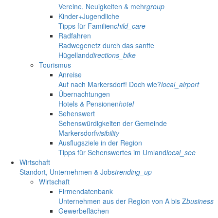
Vereine, Neuigkeiten & mehr
group
Kinder+Jugendliche
Tipps für Familien
child_care
Radfahren
Radwegenetz durch das sanfte
Hügelland
directions_bike
Tourismus
Anreise
Auf nach Markersdorf! Doch wie?
local_airport
Übernachtungen
Hotels & Pensionen
hotel
Sehenswert
Sehenswürdigkeiten der Gemeinde
Markersdorf
visibility
Ausflugsziele in der Region
Tipps für Sehenswertes im Umland
local_see
Wirtschaft
Standort, Unternehmen & Jobs
trending_up
Wirtschaft
Firmendatenbank
Unternehmen aus der Region von A bis Z
business
Gewerbeflächen