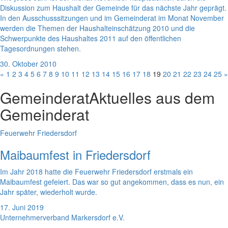
Diskussion zum Haushalt der Gemeinde für das nächste Jahr geprägt.
In den Ausschusssitzungen und im Gemeinderat im Monat November
werden die Themen der Haushalteinschätzung 2010 und die
Schwerpunkte des Haushaltes 2011 auf den öffentlichen
Tagesordnungen stehen.
30. Oktober 2010
«
1
2
3
4
5
6
7
8
9
10
11
12
13
14
15
16
17
18
19
20
21
22
23
24
25
»
Gemeinderat
Aktuelles aus dem
Gemeinderat
Feuerwehr Friedersdorf
Maibaumfest in Friedersdorf
Im Jahr 2018 hatte die Feuerwehr Friedersdorf erstmals ein
Maibaumfest gefeiert. Das war so gut angekommen, dass es nun, ein
Jahr später, wiederholt wurde.
17. Juni 2019
Unternehmerverband Markersdorf e.V.