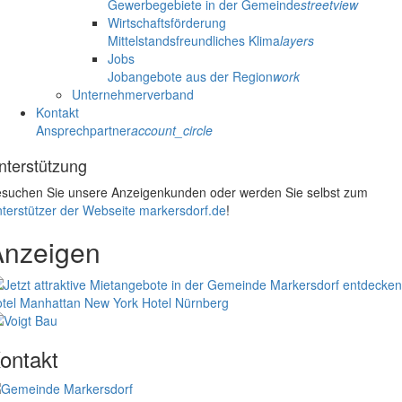
Gewerbegebiete in der Gemeinde
streetview
Wirtschaftsförderung
Mittelstandsfreundliches Klima
layers
Jobs
Jobangebote aus der Region
work
Unternehmerverband
Kontakt
Ansprechpartner
account_circle
nterstützung
suchen Sie unsere Anzeigenkunden oder werden Sie selbst zum
terstützer der Webseite markersdorf.de
!
Anzeigen
tel Manhattan New York
Hotel Nürnberg
ontakt