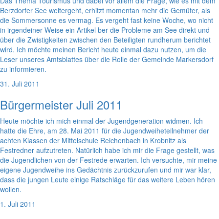
Das Thema Tourismus und dabei vor allem die Frage, wie es mit dem
Berzdorfer See weitergeht, erhitzt momentan mehr die Gemüter, als
die Sommersonne es vermag. Es vergeht fast keine Woche, wo nicht
in irgendeiner Weise ein Artikel ber die Probleme am See direkt und
über die Zwistigkeiten zwischen den Beteiligten rundherum berichtet
wird. Ich möchte meinen Bericht heute einmal dazu nutzen, um die
Leser unseres Amtsblattes über die Rolle der Gemeinde Markersdorf
zu informieren.
31. Juli 2011
Bürgermeister Juli 2011
Heute möchte ich mich einmal der Jugendgeneration widmen. Ich
hatte die Ehre, am 28. Mai 2011 für die Jugendweiheteilnehmer der
achten Klassen der Mittelschule Reichenbach in Krobnitz als
Festredner aufzutreten. Natürlich habe ich mir die Frage gestellt, was
die Jugendlichen von der Festrede erwarten. Ich versuchte, mir meine
eigene Jugendweihe ins Gedächtnis zurückzurufen und mir war klar,
dass die jungen Leute einige Ratschläge für das weitere Leben hören
wollen.
1. Juli 2011