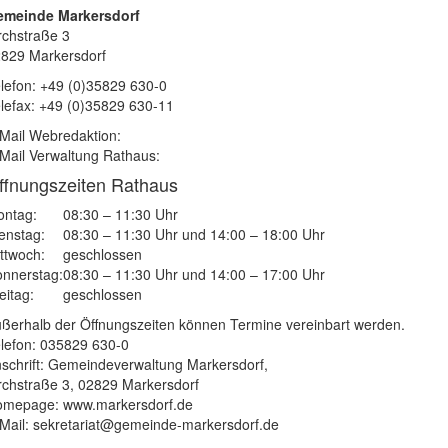
emeinde Markersdorf
rchstraße 3
829 Markersdorf
lefon: +49 (0)35829 630-0
lefax: +49 (0)35829 630-11
Mail Webredaktion:
Mail Verwaltung Rathaus:
ffnungszeiten Rathaus
ntag:
08:30 – 11:30 Uhr
enstag:
08:30 – 11:30 Uhr und 14:00 – 18:00 Uhr
ttwoch:
geschlossen
nnerstag:
08:30 – 11:30 Uhr und 14:00 – 17:00 Uhr
eitag:
geschlossen
ßerhalb der Öffnungszeiten können Termine vereinbart werden.
lefon: 035829 630-0
schrift: Gemeindeverwaltung Markersdorf,
rchstraße 3, 02829 Markersdorf
mepage: www.markersdorf.de
Mail: sekretariat@gemeinde-markersdorf.de