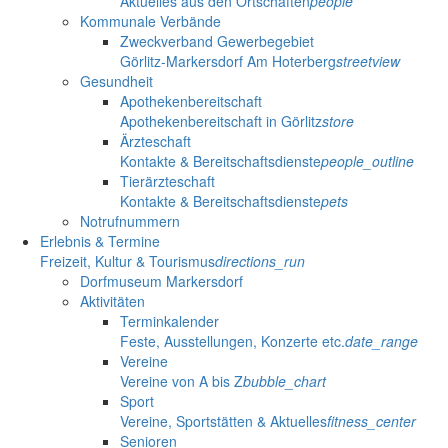
Aktuelles aus den Ortschaften
people
Kommunale Verbände
Zweckverband Gewerbegebiet
Görlitz-Markersdorf Am Hoterberg
streetview
Gesundheit
Apothekenbereitschaft
Apothekenbereitschaft in Görlitz
store
Ärzteschaft
Kontakte & Bereitschaftsdienste
people_outline
Tierärzteschaft
Kontakte & Bereitschaftsdienste
pets
Notrufnummern
Erlebnis & Termine
Freizeit, Kultur & Tourismus
directions_run
Dorfmuseum Markersdorf
Aktivitäten
Terminkalender
Feste, Ausstellungen, Konzerte etc.
date_range
Vereine
Vereine von A bis Z
bubble_chart
Sport
Vereine, Sportstätten & Aktuelles
fitness_center
Senioren