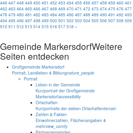
446
447
448
449
450
451
452
453
454
455
456
457
458
459
460
461
462
463
464
465
466
467
468
469
470
471
472
473
474
475
476
477
478
479
480
481
482
483
484
485
486
487
488
489
490
491
492
493
494
495
496
497
498
499
500
501
502
503
504
505
506
507
508
509
510
511
512
513
514
515
516
517
518
»
Gemeinde Markersdorf
Weitere
Seiten entdecken
Großgemeinde Markersdorf
Portrait, Landleben & Bildung
nature_people
Portrait
Leben in der Gemeinde
Kurzportrait der Großgemeinde
Markersdorf
accessibility
Ortschaften
Kurzportraits der sieben Ortschaften
terrain
Zahlen & Fakten
Einwohnerzahlen, Flächenangaben &
mehr
view_comfy
Partnergemeinden