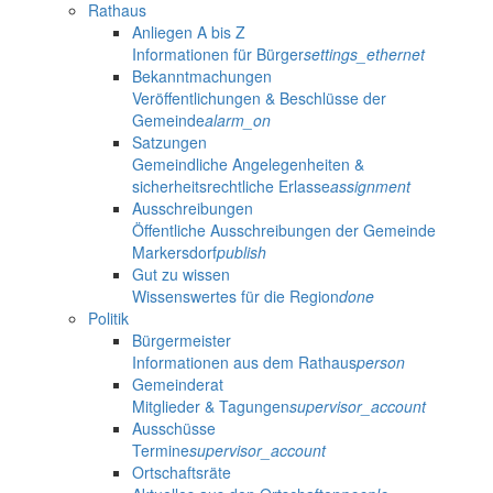
Rathaus
Anliegen A bis Z
Informationen für Bürger
settings_ethernet
Bekanntmachungen
Veröffentlichungen & Beschlüsse der
Gemeinde
alarm_on
Satzungen
Gemeindliche Angelegenheiten &
sicherheitsrechtliche Erlasse
assignment
Ausschreibungen
Öffentliche Ausschreibungen der Gemeinde
Markersdorf
publish
Gut zu wissen
Wissenswertes für die Region
done
Politik
Bürgermeister
Informationen aus dem Rathaus
person
Gemeinderat
Mitglieder & Tagungen
supervisor_account
Ausschüsse
Termine
supervisor_account
Ortschaftsräte