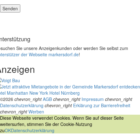
nterstützung
suchen Sie unsere Anzeigenkunden oder werden Sie selbst zum
terstützer der Webseite markersdorf.de
!
Anzeigen
tel Manhattan New York
Hotel Nürnberg
©2026
chevron_right
AGB
chevron_right
Impressum
chevron_right
Datenschutzerklärung
chevron_right
Erklärung zur Barrierefreiheit
chevron_right
Werben
Diese Webseite verwendet Cookies. Wenn Sie auf dieser Seite
weitersurfen, stimmen Sie der Cookie-Nutzung
zu
OK
Datenschutzerklärung