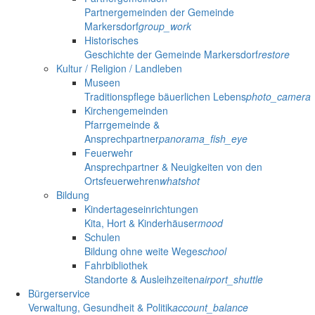
Partnergemeinden der Gemeinde
Markersdorf
group_work
Historisches
Geschichte der Gemeinde Markersdorf
restore
Kultur / Religion / Landleben
Museen
Traditionspflege bäuerlichen Lebens
photo_camera
Kirchengemeinden
Pfarrgemeinde &
Ansprechpartner
panorama_fish_eye
Feuerwehr
Ansprechpartner & Neuigkeiten von den
Ortsfeuerwehren
whatshot
Bildung
Kindertageseinrichtungen
Kita, Hort & Kinderhäuser
mood
Schulen
Bildung ohne weite Wege
school
Fahrbibliothek
Standorte & Ausleihzeiten
airport_shuttle
Bürgerservice
Verwaltung, Gesundheit & Politik
account_balance