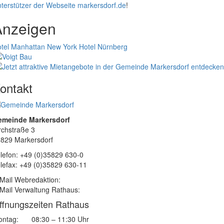
terstützer der Webseite markersdorf.de
!
Anzeigen
tel Manhattan New York
Hotel Nürnberg
ontakt
emeinde Markersdorf
rchstraße 3
829 Markersdorf
lefon: +49 (0)35829 630-0
lefax: +49 (0)35829 630-11
Mail Webredaktion:
Mail Verwaltung Rathaus:
ffnungszeiten Rathaus
ntag:
08:30 – 11:30 Uhr