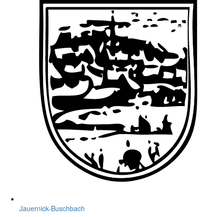
Jauernick-Buschbach