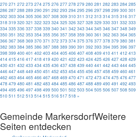
270
271
272
273
274
275
276
277
278
279
280
281
282
283
284
285
286
287
288
289
290
291
292
293
294
295
296
297
298
299
300
301
302
303
304
305
306
307
308
309
310
311
312
313
314
315
316
317
318
319
320
321
322
323
324
325
326
327
328
329
330
331
332
333
334
335
336
337
338
339
340
341
342
343
344
345
346
347
348
349
350
351
352
353
354
355
356
357
358
359
360
361
362
363
364
365
366
367
368
369
370
371
372
373
374
375
376
377
378
379
380
381
382
383
384
385
386
387
388
389
390
391
392
393
394
395
396
397
398
399
400
401
402
403
404
405
406
407
408
409
410
411
412
413
414
415
416
417
418
419
420
421
422
423
424
425
426
427
428
429
430
431
432
433
434
435
436
437
438
439
440
441
442
443
444
445
446
447
448
449
450
451
452
453
454
455
456
457
458
459
460
461
462
463
464
465
466
467
468
469
470
471
472
473
474
475
476
477
478
479
480
481
482
483
484
485
486
487
488
489
490
491
492
493
494
495
496
497
498
499
500
501
502
503
504
505
506
507
508
509
510
511
512
513
514
515
516
517
518
»
Gemeinde Markersdorf
Weitere
Seiten entdecken