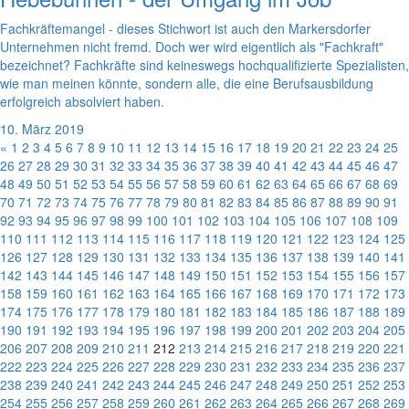
Fachkräftemangel - dieses Stichwort ist auch den Markersdorfer
Unternehmen nicht fremd. Doch wer wird eigentlich als "Fachkraft"
bezeichnet? Fachkräfte sind keineswegs hochqualifizierte Spezialisten,
wie man meinen könnte, sondern alle, die eine Berufsausbildung
erfolgreich absolviert haben.
10. März 2019
«
1
2
3
4
5
6
7
8
9
10
11
12
13
14
15
16
17
18
19
20
21
22
23
24
25
26
27
28
29
30
31
32
33
34
35
36
37
38
39
40
41
42
43
44
45
46
47
48
49
50
51
52
53
54
55
56
57
58
59
60
61
62
63
64
65
66
67
68
69
70
71
72
73
74
75
76
77
78
79
80
81
82
83
84
85
86
87
88
89
90
91
92
93
94
95
96
97
98
99
100
101
102
103
104
105
106
107
108
109
110
111
112
113
114
115
116
117
118
119
120
121
122
123
124
125
126
127
128
129
130
131
132
133
134
135
136
137
138
139
140
141
142
143
144
145
146
147
148
149
150
151
152
153
154
155
156
157
158
159
160
161
162
163
164
165
166
167
168
169
170
171
172
173
174
175
176
177
178
179
180
181
182
183
184
185
186
187
188
189
190
191
192
193
194
195
196
197
198
199
200
201
202
203
204
205
206
207
208
209
210
211
212
213
214
215
216
217
218
219
220
221
222
223
224
225
226
227
228
229
230
231
232
233
234
235
236
237
238
239
240
241
242
243
244
245
246
247
248
249
250
251
252
253
254
255
256
257
258
259
260
261
262
263
264
265
266
267
268
269