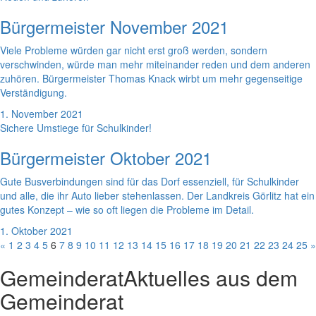
Bürgermeister November 2021
Viele Probleme würden gar nicht erst groß werden, sondern
verschwinden, würde man mehr miteinander reden und dem anderen
zuhören. Bürgermeister Thomas Knack wirbt um mehr gegenseitige
Verständigung.
1. November 2021
Sichere Umstiege für Schulkinder!
Bürgermeister Oktober 2021
Gute Busverbindungen sind für das Dorf essenziell, für Schulkinder
und alle, die ihr Auto lieber stehenlassen. Der Landkreis Görlitz hat ein
gutes Konzept – wie so oft liegen die Probleme im Detail.
1. Oktober 2021
«
1
2
3
4
5
6
7
8
9
10
11
12
13
14
15
16
17
18
19
20
21
22
23
24
25
»
Gemeinderat
Aktuelles aus dem
Gemeinderat