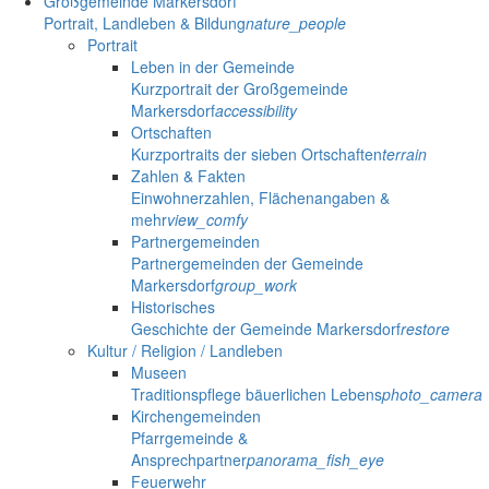
Großgemeinde Markersdorf
Portrait, Landleben & Bildung
nature_people
Portrait
Leben in der Gemeinde
Kurzportrait der Großgemeinde
Markersdorf
accessibility
Ortschaften
Kurzportraits der sieben Ortschaften
terrain
Zahlen & Fakten
Einwohnerzahlen, Flächenangaben &
mehr
view_comfy
Partnergemeinden
Partnergemeinden der Gemeinde
Markersdorf
group_work
Historisches
Geschichte der Gemeinde Markersdorf
restore
Kultur / Religion / Landleben
Museen
Traditionspflege bäuerlichen Lebens
photo_camera
Kirchengemeinden
Pfarrgemeinde &
Ansprechpartner
panorama_fish_eye
Feuerwehr