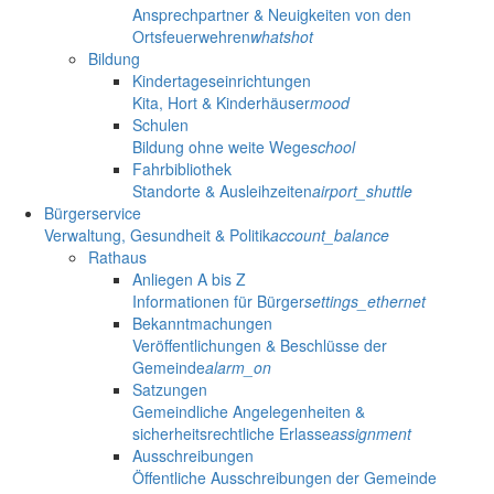
Ansprechpartner & Neuigkeiten von den
Ortsfeuerwehren
whatshot
Bildung
Kindertageseinrichtungen
Kita, Hort & Kinderhäuser
mood
Schulen
Bildung ohne weite Wege
school
Fahrbibliothek
Standorte & Ausleihzeiten
airport_shuttle
Bürgerservice
Verwaltung, Gesundheit & Politik
account_balance
Rathaus
Anliegen A bis Z
Informationen für Bürger
settings_ethernet
Bekanntmachungen
Veröffentlichungen & Beschlüsse der
Gemeinde
alarm_on
Satzungen
Gemeindliche Angelegenheiten &
sicherheitsrechtliche Erlasse
assignment
Ausschreibungen
Öffentliche Ausschreibungen der Gemeinde