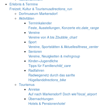
Erlebnis & Termine
Freizeit, Kultur & Tourismus
directions_run
Dorfmuseum Markersdorf
Aktivitäten
Terminkalender
Feste, Ausstellungen, Konzerte etc.
date_range
Vereine
Vereine von A bis Z
bubble_chart
Sport
Vereine, Sportstätten & Aktuelles
fitness_center
Senioren
Vereine, Neuigkeiten & mehr
group
Kinder+Jugendliche
Tipps für Familien
child_care
Radfahren
Radwegenetz durch das sanfte
Hügelland
directions_bike
Tourismus
Anreise
Auf nach Markersdorf! Doch wie?
local_airport
Übernachtungen
Hotels & Pensionen
hotel