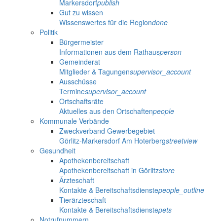
Markersdorf
publish
Gut zu wissen
Wissenswertes für die Region
done
Politik
Bürgermeister
Informationen aus dem Rathaus
person
Gemeinderat
Mitglieder & Tagungen
supervisor_account
Ausschüsse
Termine
supervisor_account
Ortschaftsräte
Aktuelles aus den Ortschaften
people
Kommunale Verbände
Zweckverband Gewerbegebiet
Görlitz-Markersdorf Am Hoterberg
streetview
Gesundheit
Apothekenbereitschaft
Apothekenbereitschaft in Görlitz
store
Ärzteschaft
Kontakte & Bereitschaftsdienste
people_outline
Tierärzteschaft
Kontakte & Bereitschaftsdienste
pets
Notrufnummern