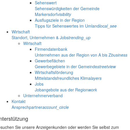
Sehenswert
Sehenswürdigkeiten der Gemeinde
Markersdorf
visibility
Ausflugsziele in der Region
Tipps für Sehenswertes im Umland
local_see
Wirtschaft
Standort, Unternehmen & Jobs
trending_up
Wirtschaft
Firmendatenbank
Unternehmen aus der Region von A bis Z
business
Gewerbeflächen
Gewerbegebiete in der Gemeinde
streetview
Wirtschaftsförderung
Mittelstandsfreundliches Klima
layers
Jobs
Jobangebote aus der Region
work
Unternehmerverband
Kontakt
Ansprechpartner
account_circle
nterstützung
suchen Sie unsere Anzeigenkunden oder werden Sie selbst zum