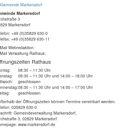
emeinde Markersdorf
rchstraße 3
829 Markersdorf
lefon: +49 (0)35829 630-0
lefax: +49 (0)35829 630-11
Mail Webredaktion:
Mail Verwaltung Rathaus:
ffnungszeiten Rathaus
ntag:
08:30 – 11:30 Uhr
enstag:
08:30 – 11:30 Uhr und 14:00 – 18:00 Uhr
ttwoch:
geschlossen
nnerstag:
08:30 – 11:30 Uhr und 14:00 – 17:00 Uhr
eitag:
geschlossen
ßerhalb der Öffnungszeiten können Termine vereinbart werden.
lefon: 035829 630-0
schrift: Gemeindeverwaltung Markersdorf,
rchstraße 3, 02829 Markersdorf
mepage: www.markersdorf.de