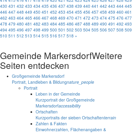
430
431
432
433
434
435
436
437
438
439
440
441
442
443
444
445
446
447
448
449
450
451
452
453
454
455
456
457
458
459
460
461
462
463
464
465
466
467
468
469
470
471
472
473
474
475
476
477
478
479
480
481
482
483
484
485
486
487
488
489
490
491
492
493
494
495
496
497
498
499
500
501
502
503
504
505
506
507
508
509
510
511
512
513
514
515
516
517
518
»
Gemeinde Markersdorf
Weitere
Seiten entdecken
Großgemeinde Markersdorf
Portrait, Landleben & Bildung
nature_people
Portrait
Leben in der Gemeinde
Kurzportrait der Großgemeinde
Markersdorf
accessibility
Ortschaften
Kurzportraits der sieben Ortschaften
terrain
Zahlen & Fakten
Einwohnerzahlen, Flächenangaben &