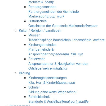
mehr
view_comfy
Partnergemeinden
Partnergemeinden der Gemeinde
Markersdorf
group_work
Historisches
Geschichte der Gemeinde Markersdorf
restore
Kultur / Religion / Landleben
Museen
Traditionspflege bäuerlichen Lebens
photo_camera
Kirchengemeinden
Pfarrgemeinde &
Ansprechpartner
panorama_fish_eye
Feuerwehr
Ansprechpartner & Neuigkeiten von den
Ortsfeuerwehren
whatshot
Bildung
Kindertageseinrichtungen
Kita, Hort & Kinderhäuser
mood
Schulen
Bildung ohne weite Wege
school
Fahrbibliothek
Standorte & Ausleihzeiten
airport_shuttle
Bürgerservice