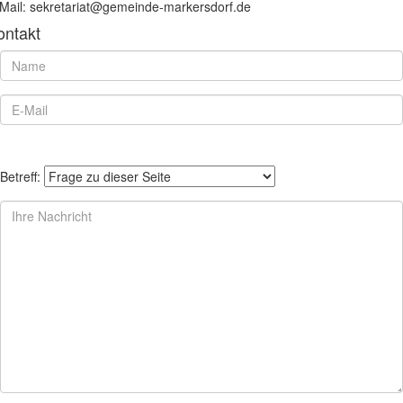
Mail: sekretariat@gemeinde-markersdorf.de
ontakt
Betreff: