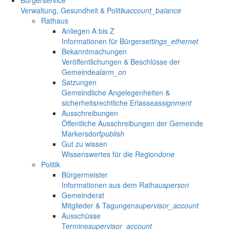
Verwaltung, Gesundheit & Politik
account_balance
Rathaus
Anliegen A bis Z
Informationen für Bürger
settings_ethernet
Bekanntmachungen
Veröffentlichungen & Beschlüsse der
Gemeinde
alarm_on
Satzungen
Gemeindliche Angelegenheiten &
sicherheitsrechtliche Erlasse
assignment
Ausschreibungen
Öffentliche Ausschreibungen der Gemeinde
Markersdorf
publish
Gut zu wissen
Wissenswertes für die Region
done
Politik
Bürgermeister
Informationen aus dem Rathaus
person
Gemeinderat
Mitglieder & Tagungen
supervisor_account
Ausschüsse
Termine
supervisor_account