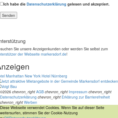
Ich habe die
Datenschutzerklärung
gelesen und akzeptiert.
nterstützung
suchen Sie unsere Anzeigenkunden oder werden Sie selbst zum
terstützer der Webseite markersdorf.de
!
Anzeigen
tel Manhattan New York
Hotel Nürnberg
©2026
chevron_right
AGB
chevron_right
Impressum
chevron_right
Datenschutzerklärung
chevron_right
Erklärung zur Barrierefreiheit
chevron_right
Werben
Diese Webseite verwendet Cookies. Wenn Sie auf dieser Seite
weitersurfen, stimmen Sie der Cookie-Nutzung
zu
OK
Datenschutzerklärung