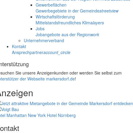
Gewerbeflächen
Gewerbegebiete in der Gemeinde
streetview
Wirtschaftsförderung
Mittelstandsfreundliches Klima
layers
Jobs
Jobangebote aus der Region
work
Unternehmerverband
Kontakt
Ansprechpartner
account_circle
nterstützung
suchen Sie unsere Anzeigenkunden oder werden Sie selbst zum
terstützer der Webseite markersdorf.de
!
Anzeigen
tel Manhattan New York
Hotel Nürnberg
ontakt