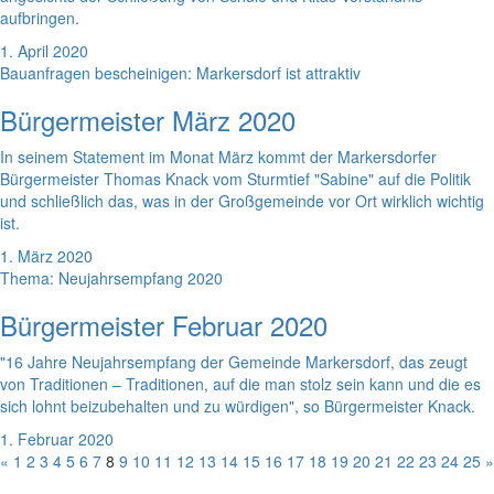
aufbringen.
1. April 2020
Bauanfragen bescheinigen: Markersdorf ist attraktiv
Bürgermeister März 2020
In seinem Statement im Monat März kommt der Markersdorfer
Bürgermeister Thomas Knack vom Sturmtief "Sabine" auf die Politik
und schließlich das, was in der Großgemeinde vor Ort wirklich wichtig
ist.
1. März 2020
Thema: Neujahrsempfang 2020
Bürgermeister Februar 2020
"16 Jahre Neujahrsempfang der Gemeinde Markersdorf, das zeugt
von Traditionen – Traditionen, auf die man stolz sein kann und die es
sich lohnt beizubehalten und zu würdigen", so Bürgermeister Knack.
1. Februar 2020
«
1
2
3
4
5
6
7
8
9
10
11
12
13
14
15
16
17
18
19
20
21
22
23
24
25
»