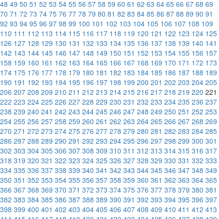
48
49
50
51
52
53
54
55
56
57
58
59
60
61
62
63
64
65
66
67
68
69
70
71
72
73
74
75
76
77
78
79
80
81
82
83
84
85
86
87
88
89
90
91
92
93
94
95
96
97
98
99
100
101
102
103
104
105
106
107
108
109
110
111
112
113
114
115
116
117
118
119
120
121
122
123
124
125
126
127
128
129
130
131
132
133
134
135
136
137
138
139
140
141
142
143
144
145
146
147
148
149
150
151
152
153
154
155
156
157
158
159
160
161
162
163
164
165
166
167
168
169
170
171
172
173
174
175
176
177
178
179
180
181
182
183
184
185
186
187
188
189
190
191
192
193
194
195
196
197
198
199
200
201
202
203
204
205
206
207
208
209
210
211
212
213
214
215
216
217
218
219
220
221
222
223
224
225
226
227
228
229
230
231
232
233
234
235
236
237
238
239
240
241
242
243
244
245
246
247
248
249
250
251
252
253
254
255
256
257
258
259
260
261
262
263
264
265
266
267
268
269
270
271
272
273
274
275
276
277
278
279
280
281
282
283
284
285
286
287
288
289
290
291
292
293
294
295
296
297
298
299
300
301
302
303
304
305
306
307
308
309
310
311
312
313
314
315
316
317
318
319
320
321
322
323
324
325
326
327
328
329
330
331
332
333
334
335
336
337
338
339
340
341
342
343
344
345
346
347
348
349
350
351
352
353
354
355
356
357
358
359
360
361
362
363
364
365
366
367
368
369
370
371
372
373
374
375
376
377
378
379
380
381
382
383
384
385
386
387
388
389
390
391
392
393
394
395
396
397
398
399
400
401
402
403
404
405
406
407
408
409
410
411
412
413
414
415
416
417
418
419
420
421
422
423
424
425
426
427
428
429