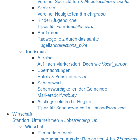
Vereine, Sportstätten & Aktuelles
fitness_center
Senioren
Vereine, Neuigkeiten & mehr
group
Kinder+Jugendliche
Tipps für Familien
child_care
Radfahren
Radwegenetz durch das sanfte
Hügelland
directions_bike
Tourismus
Anreise
Auf nach Markersdorf! Doch wie?
local_airport
Übernachtungen
Hotels & Pensionen
hotel
Sehenswert
Sehenswürdigkeiten der Gemeinde
Markersdorf
visibility
Ausflugsziele in der Region
Tipps für Sehenswertes im Umland
local_see
Wirtschaft
Standort, Unternehmen & Jobs
trending_up
Wirtschaft
Firmendatenbank
Unternehmen aus der Region von A bis Z
business