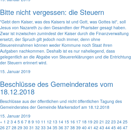
Bitte nicht vergessen: die Steuern
"Gebt dem Kaiser, was des Kaisers ist und Gott, was Gottes ist", soll
Jesus von Nazareth zu den Gesandten der Pharisäer gesagt haben.
Zwar ist inzwischen zumindest der Kaiser durch die Finanzverwaltung
ersetzt, der Spruch gilt jedoch noch immer, denn ohne
Steuereinnahmen können weder Kommune noch Staat ihren
Aufgaben nachkommen. Deshalb ist es nur naheliegend, dass
gelegentlich an die Abgabe von Steuererklärungen und die Entrichtung
der Steuern erinnert wird.
15. Januar 2019
Beschlüsse des Gemeinderates vom
18.12.2018
Beschlüsse aus der öffentlichen und nicht öffentlichen Tagung des
Gemeinderates der Gemeinde Markersdorf am 18.12.2018
15. Januar 2019
«
1
2
3
4
5
6
7
8
9
10
11
12
13
14
15
16
17
18
19
20
21
22
23
24
25
26
27
28
29
30
31
32
33
34
35
36
37
38
39
40
41
42
43
44
45
46
47