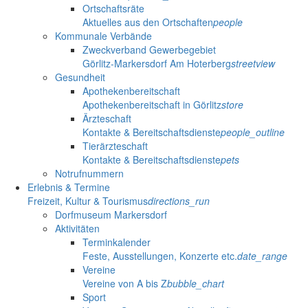
Ortschaftsräte
Aktuelles aus den Ortschaften
people
Kommunale Verbände
Zweckverband Gewerbegebiet
Görlitz-Markersdorf Am Hoterberg
streetview
Gesundheit
Apothekenbereitschaft
Apothekenbereitschaft in Görlitz
store
Ärzteschaft
Kontakte & Bereitschaftsdienste
people_outline
Tierärzteschaft
Kontakte & Bereitschaftsdienste
pets
Notrufnummern
Erlebnis & Termine
Freizeit, Kultur & Tourismus
directions_run
Dorfmuseum Markersdorf
Aktivitäten
Terminkalender
Feste, Ausstellungen, Konzerte etc.
date_range
Vereine
Vereine von A bis Z
bubble_chart
Sport