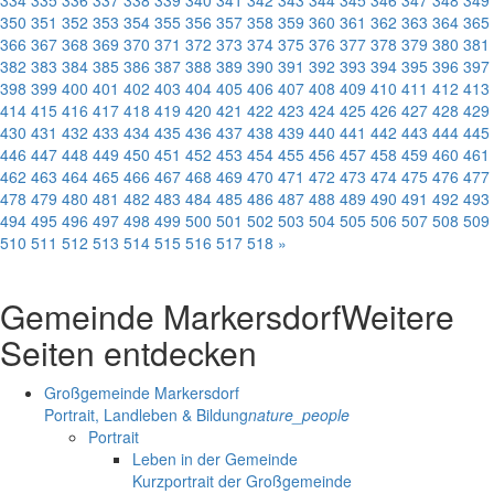
334
335
336
337
338
339
340
341
342
343
344
345
346
347
348
349
350
351
352
353
354
355
356
357
358
359
360
361
362
363
364
365
366
367
368
369
370
371
372
373
374
375
376
377
378
379
380
381
382
383
384
385
386
387
388
389
390
391
392
393
394
395
396
397
398
399
400
401
402
403
404
405
406
407
408
409
410
411
412
413
414
415
416
417
418
419
420
421
422
423
424
425
426
427
428
429
430
431
432
433
434
435
436
437
438
439
440
441
442
443
444
445
446
447
448
449
450
451
452
453
454
455
456
457
458
459
460
461
462
463
464
465
466
467
468
469
470
471
472
473
474
475
476
477
478
479
480
481
482
483
484
485
486
487
488
489
490
491
492
493
494
495
496
497
498
499
500
501
502
503
504
505
506
507
508
509
510
511
512
513
514
515
516
517
518
»
Gemeinde Markersdorf
Weitere
Seiten entdecken
Großgemeinde Markersdorf
Portrait, Landleben & Bildung
nature_people
Portrait
Leben in der Gemeinde
Kurzportrait der Großgemeinde