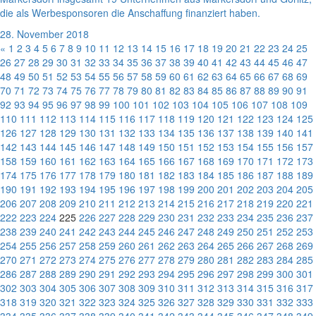
die als Werbesponsoren die Anschaffung finanziert haben.
28. November 2018
«
1
2
3
4
5
6
7
8
9
10
11
12
13
14
15
16
17
18
19
20
21
22
23
24
25
26
27
28
29
30
31
32
33
34
35
36
37
38
39
40
41
42
43
44
45
46
47
48
49
50
51
52
53
54
55
56
57
58
59
60
61
62
63
64
65
66
67
68
69
70
71
72
73
74
75
76
77
78
79
80
81
82
83
84
85
86
87
88
89
90
91
92
93
94
95
96
97
98
99
100
101
102
103
104
105
106
107
108
109
110
111
112
113
114
115
116
117
118
119
120
121
122
123
124
125
126
127
128
129
130
131
132
133
134
135
136
137
138
139
140
141
142
143
144
145
146
147
148
149
150
151
152
153
154
155
156
157
158
159
160
161
162
163
164
165
166
167
168
169
170
171
172
173
174
175
176
177
178
179
180
181
182
183
184
185
186
187
188
189
190
191
192
193
194
195
196
197
198
199
200
201
202
203
204
205
206
207
208
209
210
211
212
213
214
215
216
217
218
219
220
221
222
223
224
225
226
227
228
229
230
231
232
233
234
235
236
237
238
239
240
241
242
243
244
245
246
247
248
249
250
251
252
253
254
255
256
257
258
259
260
261
262
263
264
265
266
267
268
269
270
271
272
273
274
275
276
277
278
279
280
281
282
283
284
285
286
287
288
289
290
291
292
293
294
295
296
297
298
299
300
301
302
303
304
305
306
307
308
309
310
311
312
313
314
315
316
317
318
319
320
321
322
323
324
325
326
327
328
329
330
331
332
333