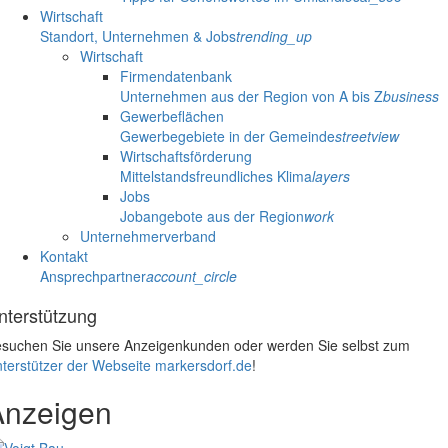
Wirtschaft
Standort, Unternehmen & Jobs
trending_up
Wirtschaft
Firmendatenbank
Unternehmen aus der Region von A bis Z
business
Gewerbeflächen
Gewerbegebiete in der Gemeinde
streetview
Wirtschaftsförderung
Mittelstandsfreundliches Klima
layers
Jobs
Jobangebote aus der Region
work
Unternehmerverband
Kontakt
Ansprechpartner
account_circle
nterstützung
suchen Sie unsere Anzeigenkunden oder werden Sie selbst zum
terstützer der Webseite markersdorf.de
!
Anzeigen