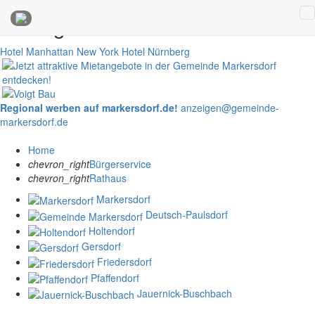
Anzeigen
Hotel Manhattan New York
Hotel Nürnberg
Regional werben auf markersdorf.de!
anzeigen@gemeinde-
markersdorf.de
Home
chevron_right
Bürgerservice
chevron_right
Rathaus
Markersdorf
Deutsch-Paulsdorf
Holtendorf
Gersdorf
Friedersdorf
Pfaffendorf
Jauernick-Buschbach