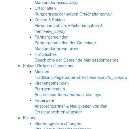
Markersdorf
accessibility
Ortschaften
Kurzportraits der sieben Ortschaften
terrain
Zahlen & Fakten
Einwohnerzahlen, Flächenangaben &
mehr
view_comfy
Partnergemeinden
Partnergemeinden der Gemeinde
Markersdorf
group_work
Historisches
Geschichte der Gemeinde Markersdorf
restore
Kultur / Religion / Landleben
Museen
Traditionspflege bäuerlichen Lebens
photo_camera
Kirchengemeinden
Pfarrgemeinde &
Ansprechpartner
panorama_fish_eye
Feuerwehr
Ansprechpartner & Neuigkeiten von den
Ortsfeuerwehren
whatshot
Bildung
Kindertageseinrichtungen