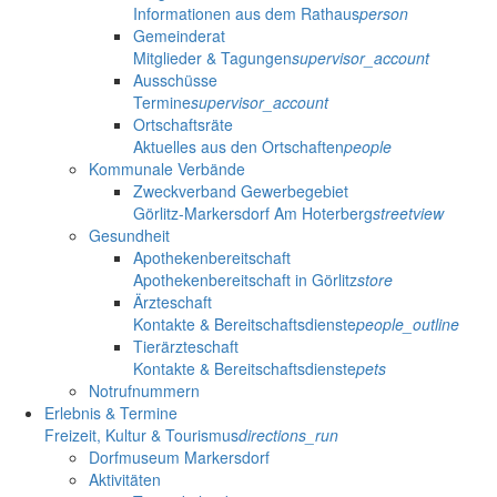
Informationen aus dem Rathaus
person
Gemeinderat
Mitglieder & Tagungen
supervisor_account
Ausschüsse
Termine
supervisor_account
Ortschaftsräte
Aktuelles aus den Ortschaften
people
Kommunale Verbände
Zweckverband Gewerbegebiet
Görlitz-Markersdorf Am Hoterberg
streetview
Gesundheit
Apothekenbereitschaft
Apothekenbereitschaft in Görlitz
store
Ärzteschaft
Kontakte & Bereitschaftsdienste
people_outline
Tierärzteschaft
Kontakte & Bereitschaftsdienste
pets
Notrufnummern
Erlebnis & Termine
Freizeit, Kultur & Tourismus
directions_run
Dorfmuseum Markersdorf
Aktivitäten