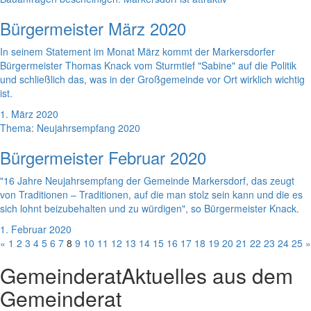
Bürgermeister März 2020
In seinem Statement im Monat März kommt der Markersdorfer
Bürgermeister Thomas Knack vom Sturmtief "Sabine" auf die Politik
und schließlich das, was in der Großgemeinde vor Ort wirklich wichtig
ist.
1. März 2020
Thema: Neujahrsempfang 2020
Bürgermeister Februar 2020
"16 Jahre Neujahrsempfang der Gemeinde Markersdorf, das zeugt
von Traditionen – Traditionen, auf die man stolz sein kann und die es
sich lohnt beizubehalten und zu würdigen", so Bürgermeister Knack.
1. Februar 2020
«
1
2
3
4
5
6
7
8
9
10
11
12
13
14
15
16
17
18
19
20
21
22
23
24
25
»
Gemeinderat
Aktuelles aus dem
Gemeinderat