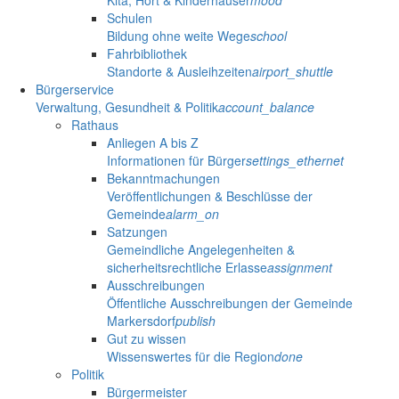
Kita, Hort & Kinderhäuser
mood
Schulen
Bildung ohne weite Wege
school
Fahrbibliothek
Standorte & Ausleihzeiten
airport_shuttle
Bürgerservice
Verwaltung, Gesundheit & Politik
account_balance
Rathaus
Anliegen A bis Z
Informationen für Bürger
settings_ethernet
Bekanntmachungen
Veröffentlichungen & Beschlüsse der
Gemeinde
alarm_on
Satzungen
Gemeindliche Angelegenheiten &
sicherheitsrechtliche Erlasse
assignment
Ausschreibungen
Öffentliche Ausschreibungen der Gemeinde
Markersdorf
publish
Gut zu wissen
Wissenswertes für die Region
done
Politik
Bürgermeister