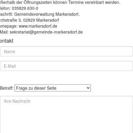
ßerhalb der Öffnungszeiten können Termine vereinbart werden.
lefon: 035829 630-0
schrift: Gemeindeverwaltung Markersdorf,
rchstraße 3, 02829 Markersdorf
mepage: www.markersdorf.de
Mail: sekretariat@gemeinde-markersdorf.de
ontakt
Betreff: