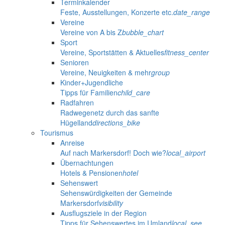
Terminkalender
Feste, Ausstellungen, Konzerte etc.
date_range
Vereine
Vereine von A bis Z
bubble_chart
Sport
Vereine, Sportstätten & Aktuelles
fitness_center
Senioren
Vereine, Neuigkeiten & mehr
group
Kinder+Jugendliche
Tipps für Familien
child_care
Radfahren
Radwegenetz durch das sanfte
Hügelland
directions_bike
Tourismus
Anreise
Auf nach Markersdorf! Doch wie?
local_airport
Übernachtungen
Hotels & Pensionen
hotel
Sehenswert
Sehenswürdigkeiten der Gemeinde
Markersdorf
visibility
Ausflugsziele in der Region
Tipps für Sehenswertes im Umland
local_see