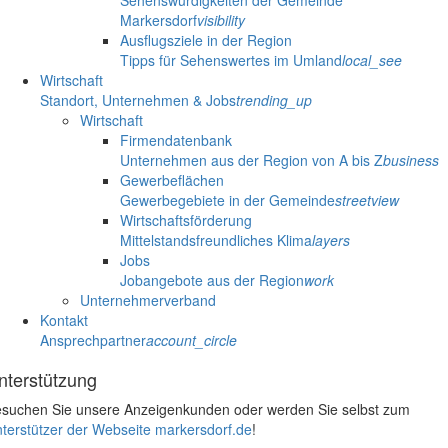
Sehenswürdigkeiten der Gemeinde
Markersdorf
visibility
Ausflugsziele in der Region
Tipps für Sehenswertes im Umland
local_see
Wirtschaft
Standort, Unternehmen & Jobs
trending_up
Wirtschaft
Firmendatenbank
Unternehmen aus der Region von A bis Z
business
Gewerbeflächen
Gewerbegebiete in der Gemeinde
streetview
Wirtschaftsförderung
Mittelstandsfreundliches Klima
layers
Jobs
Jobangebote aus der Region
work
Unternehmerverband
Kontakt
Ansprechpartner
account_circle
nterstützung
suchen Sie unsere Anzeigenkunden oder werden Sie selbst zum
terstützer der Webseite markersdorf.de
!