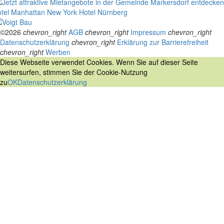
tel Manhattan New York
Hotel Nürnberg
©2026
chevron_right
AGB
chevron_right
Impressum
chevron_right
Datenschutzerklärung
chevron_right
Erklärung zur Barrierefreiheit
chevron_right
Werben
Diese Webseite verwendet Cookies. Wenn Sie auf dieser Seite
weitersurfen, stimmen Sie der Cookie-Nutzung
zu
OK
Datenschutzerklärung