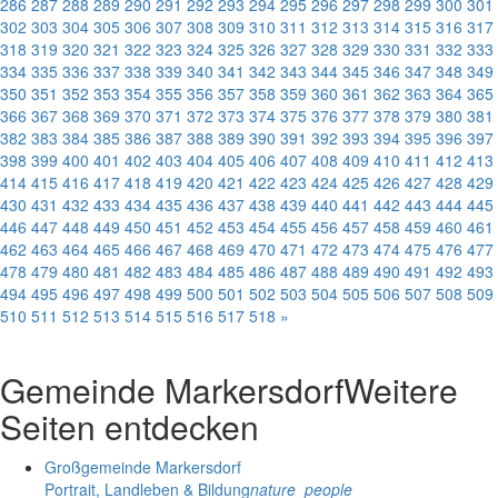
286
287
288
289
290
291
292
293
294
295
296
297
298
299
300
301
302
303
304
305
306
307
308
309
310
311
312
313
314
315
316
317
318
319
320
321
322
323
324
325
326
327
328
329
330
331
332
333
334
335
336
337
338
339
340
341
342
343
344
345
346
347
348
349
350
351
352
353
354
355
356
357
358
359
360
361
362
363
364
365
366
367
368
369
370
371
372
373
374
375
376
377
378
379
380
381
382
383
384
385
386
387
388
389
390
391
392
393
394
395
396
397
398
399
400
401
402
403
404
405
406
407
408
409
410
411
412
413
414
415
416
417
418
419
420
421
422
423
424
425
426
427
428
429
430
431
432
433
434
435
436
437
438
439
440
441
442
443
444
445
446
447
448
449
450
451
452
453
454
455
456
457
458
459
460
461
462
463
464
465
466
467
468
469
470
471
472
473
474
475
476
477
478
479
480
481
482
483
484
485
486
487
488
489
490
491
492
493
494
495
496
497
498
499
500
501
502
503
504
505
506
507
508
509
510
511
512
513
514
515
516
517
518
»
Gemeinde Markersdorf
Weitere
Seiten entdecken
Großgemeinde Markersdorf
Portrait, Landleben & Bildung
nature_people