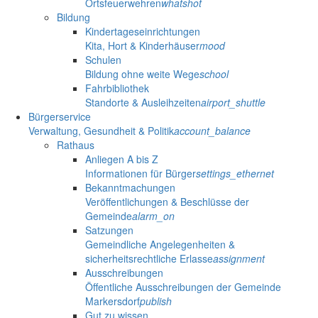
Ortsfeuerwehren
whatshot
Bildung
Kindertageseinrichtungen
Kita, Hort & Kinderhäuser
mood
Schulen
Bildung ohne weite Wege
school
Fahrbibliothek
Standorte & Ausleihzeiten
airport_shuttle
Bürgerservice
Verwaltung, Gesundheit & Politik
account_balance
Rathaus
Anliegen A bis Z
Informationen für Bürger
settings_ethernet
Bekanntmachungen
Veröffentlichungen & Beschlüsse der
Gemeinde
alarm_on
Satzungen
Gemeindliche Angelegenheiten &
sicherheitsrechtliche Erlasse
assignment
Ausschreibungen
Öffentliche Ausschreibungen der Gemeinde
Markersdorf
publish
Gut zu wissen