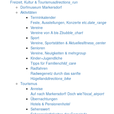
Freizeit, Kultur & Tourismus
directions_run
Dorfmuseum Markersdorf
Aktivitäten
Terminkalender
Feste, Ausstellungen, Konzerte etc.
date_range
Vereine
Vereine von A bis Z
bubble_chart
Sport
Vereine, Sportstätten & Aktuelles
fitness_center
Senioren
Vereine, Neuigkeiten & mehr
group
Kinder+Jugendliche
Tipps für Familien
child_care
Radfahren
Radwegenetz durch das sanfte
Hügelland
directions_bike
Tourismus
Anreise
Auf nach Markersdorf! Doch wie?
local_airport
Übernachtungen
Hotels & Pensionen
hotel
Sehenswert