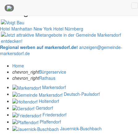
Anzeigen
Hotel Manhattan New York
Hotel Nürnberg
Regional werben auf markersdorf.de!
anzeigen@gemeinde-
markersdorf.de
Home
chevron_right
Bürgerservice
chevron_right
Rathaus
Markersdorf
Deutsch-Paulsdorf
Holtendorf
Gersdorf
Friedersdorf
Pfaffendorf
Jauernick-Buschbach