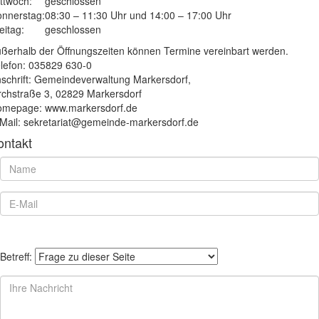
ttwoch:
geschlossen
nnerstag:
08:30 – 11:30 Uhr und 14:00 – 17:00 Uhr
eitag:
geschlossen
ßerhalb der Öffnungszeiten können Termine vereinbart werden.
lefon: 035829 630-0
schrift: Gemeindeverwaltung Markersdorf,
rchstraße 3, 02829 Markersdorf
mepage: www.markersdorf.de
Mail: sekretariat@gemeinde-markersdorf.de
ontakt
Betreff: