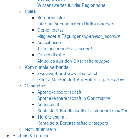
Wissenswertes für die Region
done
Politik
Bürgermeister
Informationen aus dem Rathaus
person
Gemeinderat
Mitglieder & Tagungen
supervisor_account
Ausschüsse
Termine
supervisor_account
Ortschaftsräte
Aktuelles aus den Ortschaften
people
Kommunale Verbände
Zweckverband Gewerbegebiet
Görlitz-Markersdorf Am Hoterberg
streetview
Gesundheit
Apothekenbereitschaft
Apothekenbereitschaft in Görlitz
store
Ärzteschaft
Kontakte & Bereitschaftsdienste
people_outline
Tierärzteschaft
Kontakte & Bereitschaftsdienste
pets
Notrufnummern
Erlebnis & Termine