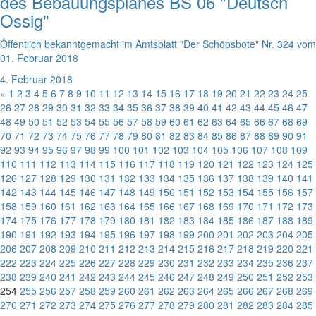
des Bebauungsplanes BS 06 "Deutsch
Ossig"
Öffentlich bekanntgemacht im Amtsblatt "Der Schöpsbote" Nr. 324 vom
01. Februar 2018
4. Februar 2018
«
1
2
3
4
5
6
7
8
9
10
11
12
13
14
15
16
17
18
19
20
21
22
23
24
25
26
27
28
29
30
31
32
33
34
35
36
37
38
39
40
41
42
43
44
45
46
47
48
49
50
51
52
53
54
55
56
57
58
59
60
61
62
63
64
65
66
67
68
69
70
71
72
73
74
75
76
77
78
79
80
81
82
83
84
85
86
87
88
89
90
91
92
93
94
95
96
97
98
99
100
101
102
103
104
105
106
107
108
109
110
111
112
113
114
115
116
117
118
119
120
121
122
123
124
125
126
127
128
129
130
131
132
133
134
135
136
137
138
139
140
141
142
143
144
145
146
147
148
149
150
151
152
153
154
155
156
157
158
159
160
161
162
163
164
165
166
167
168
169
170
171
172
173
174
175
176
177
178
179
180
181
182
183
184
185
186
187
188
189
190
191
192
193
194
195
196
197
198
199
200
201
202
203
204
205
206
207
208
209
210
211
212
213
214
215
216
217
218
219
220
221
222
223
224
225
226
227
228
229
230
231
232
233
234
235
236
237
238
239
240
241
242
243
244
245
246
247
248
249
250
251
252
253
254
255
256
257
258
259
260
261
262
263
264
265
266
267
268
269
270
271
272
273
274
275
276
277
278
279
280
281
282
283
284
285