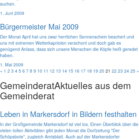
suchen.
1. Juni 2009
Bürgermeister Mai 2009
Der Monat April hat uns zwar herrlichen Sonnenschein beschert und
uns mit extremen Wetterkapriolen verschont und doch gab es
genügend Anlass, dass sich unsere Menschen die Köpfe heiß geredet
haben.
1. Mai 2009
«
1
2
3
4
5
6
7
8
9
10
11
12
13
14
15
16
17
18
19
20
21
22
23
24
25
»
Gemeinderat
Aktuelles aus dem
Gemeinderat
Leben in Markersdorf in Bildern festhalten
In der Großgemeinde Markersdorf ist viel los. Einen Überblick über die
vielen tollen Aktivitäten gibt jeden Monat die Dorfzeitung "Der
Schöpsbote", zugleich Amtsblatt. Auch auf der Markersdorfer