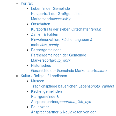
Portrait
Leben in der Gemeinde
Kurzportrait der Großgemeinde
Markersdorf
accessibility
Ortschaften
Kurzportraits der sieben Ortschaften
terrain
Zahlen & Fakten
Einwohnerzahlen, Flächenangaben &
mehr
view_comfy
Partnergemeinden
Partnergemeinden der Gemeinde
Markersdorf
group_work
Historisches
Geschichte der Gemeinde Markersdorf
restore
Kultur / Religion / Landleben
Museen
Traditionspflege bäuerlichen Lebens
photo_camera
Kirchengemeinden
Pfarrgemeinde &
Ansprechpartner
panorama_fish_eye
Feuerwehr
Ansprechpartner & Neuigkeiten von den