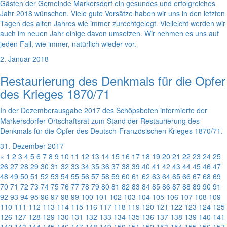
Gästen der Gemeinde Markersdorf ein gesundes und erfolgreiches
Jahr 2018 wünschen. Viele gute Vorsätze haben wir uns in den letzten
Tagen des alten Jahres wie immer zurechtgelegt. Vielleicht werden wir
auch im neuen Jahr einige davon umsetzen. Wir nehmen es uns auf
jeden Fall, wie immer, natürlich wieder vor.
2. Januar 2018
Restaurierung des Denkmals für die Opfer
des Krieges 1870/71
In der Dezemberausgabe 2017 des Schöpsboten informierte der
Markersdorfer Ortschaftsrat zum Stand der Restaurierung des
Denkmals für die Opfer des Deutsch-Französischen Krieges 1870/71.
31. Dezember 2017
«
1
2
3
4
5
6
7
8
9
10
11
12
13
14
15
16
17
18
19
20
21
22
23
24
25
26
27
28
29
30
31
32
33
34
35
36
37
38
39
40
41
42
43
44
45
46
47
48
49
50
51
52
53
54
55
56
57
58
59
60
61
62
63
64
65
66
67
68
69
70
71
72
73
74
75
76
77
78
79
80
81
82
83
84
85
86
87
88
89
90
91
92
93
94
95
96
97
98
99
100
101
102
103
104
105
106
107
108
109
110
111
112
113
114
115
116
117
118
119
120
121
122
123
124
125
126
127
128
129
130
131
132
133
134
135
136
137
138
139
140
141