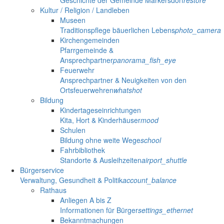
Geschichte der Gemeinde Markersdorf
restore
Kultur / Religion / Landleben
Museen
Traditionspflege bäuerlichen Lebens
photo_camera
Kirchengemeinden
Pfarrgemeinde &
Ansprechpartner
panorama_fish_eye
Feuerwehr
Ansprechpartner & Neuigkeiten von den
Ortsfeuerwehren
whatshot
Bildung
Kindertageseinrichtungen
Kita, Hort & Kinderhäuser
mood
Schulen
Bildung ohne weite Wege
school
Fahrbibliothek
Standorte & Ausleihzeiten
airport_shuttle
Bürgerservice
Verwaltung, Gesundheit & Politik
account_balance
Rathaus
Anliegen A bis Z
Informationen für Bürger
settings_ethernet
Bekanntmachungen