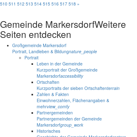
510
511
512
513
514
515
516
517
518
»
Gemeinde Markersdorf
Weitere
Seiten entdecken
Großgemeinde Markersdorf
Portrait, Landleben & Bildung
nature_people
Portrait
Leben in der Gemeinde
Kurzportrait der Großgemeinde
Markersdorf
accessibility
Ortschaften
Kurzportraits der sieben Ortschaften
terrain
Zahlen & Fakten
Einwohnerzahlen, Flächenangaben &
mehr
view_comfy
Partnergemeinden
Partnergemeinden der Gemeinde
Markersdorf
group_work
Historisches