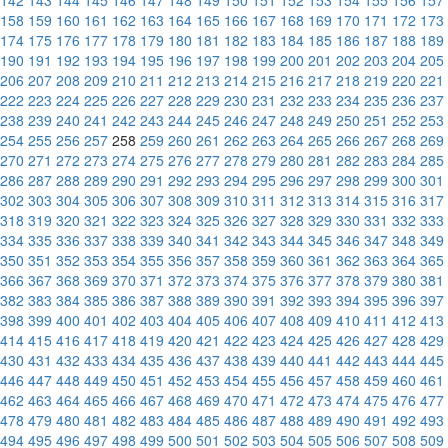
142
143
144
145
146
147
148
149
150
151
152
153
154
155
156
157
158
159
160
161
162
163
164
165
166
167
168
169
170
171
172
173
174
175
176
177
178
179
180
181
182
183
184
185
186
187
188
189
190
191
192
193
194
195
196
197
198
199
200
201
202
203
204
205
206
207
208
209
210
211
212
213
214
215
216
217
218
219
220
221
222
223
224
225
226
227
228
229
230
231
232
233
234
235
236
237
238
239
240
241
242
243
244
245
246
247
248
249
250
251
252
253
254
255
256
257
258
259
260
261
262
263
264
265
266
267
268
269
270
271
272
273
274
275
276
277
278
279
280
281
282
283
284
285
286
287
288
289
290
291
292
293
294
295
296
297
298
299
300
301
302
303
304
305
306
307
308
309
310
311
312
313
314
315
316
317
318
319
320
321
322
323
324
325
326
327
328
329
330
331
332
333
334
335
336
337
338
339
340
341
342
343
344
345
346
347
348
349
350
351
352
353
354
355
356
357
358
359
360
361
362
363
364
365
366
367
368
369
370
371
372
373
374
375
376
377
378
379
380
381
382
383
384
385
386
387
388
389
390
391
392
393
394
395
396
397
398
399
400
401
402
403
404
405
406
407
408
409
410
411
412
413
414
415
416
417
418
419
420
421
422
423
424
425
426
427
428
429
430
431
432
433
434
435
436
437
438
439
440
441
442
443
444
445
446
447
448
449
450
451
452
453
454
455
456
457
458
459
460
461
462
463
464
465
466
467
468
469
470
471
472
473
474
475
476
477
478
479
480
481
482
483
484
485
486
487
488
489
490
491
492
493
494
495
496
497
498
499
500
501
502
503
504
505
506
507
508
509