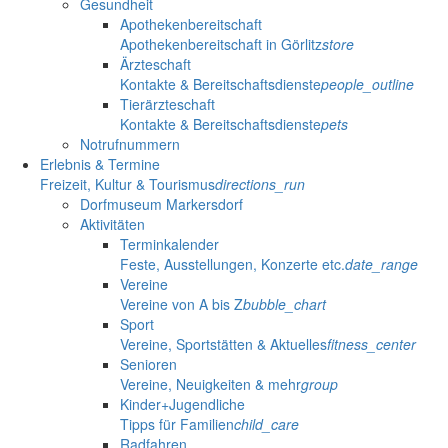
Gesundheit
Apothekenbereitschaft
Apothekenbereitschaft in Görlitz
store
Ärzteschaft
Kontakte & Bereitschaftsdienste
people_outline
Tierärzteschaft
Kontakte & Bereitschaftsdienste
pets
Notrufnummern
Erlebnis & Termine
Freizeit, Kultur & Tourismus
directions_run
Dorfmuseum Markersdorf
Aktivitäten
Terminkalender
Feste, Ausstellungen, Konzerte etc.
date_range
Vereine
Vereine von A bis Z
bubble_chart
Sport
Vereine, Sportstätten & Aktuelles
fitness_center
Senioren
Vereine, Neuigkeiten & mehr
group
Kinder+Jugendliche
Tipps für Familien
child_care
Radfahren