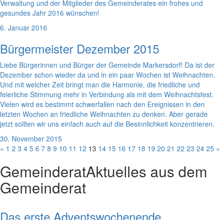
Verwaltung und der Mitglieder des Gemeinderates ein frohes und
gesundes Jahr 2016 wünschen!
6. Januar 2016
Bürgermeister Dezember 2015
Liebe Bürgerinnen und Bürger der Gemeinde Markersdorf! Da ist der
Dezember schon wieder da und in ein paar Wochen ist Weihnachten.
Und mit welcher Zeit bringt man die Harmonie, die friedliche und
feierliche Stimmung mehr in Verbindung als mit dem Weihnachtsfest.
Vielen wird es bestimmt schwerfallen nach den Ereignissen in den
letzten Wochen an friedliche Weihnachten zu denken. Aber gerade
jetzt sollten wir uns einfach auch auf die Besinnlichkeit konzentrieren.
30. November 2015
«
1
2
3
4
5
6
7
8
9
10
11
12
13
14
15
16
17
18
19
20
21
22
23
24
25
»
Gemeinderat
Aktuelles aus dem
Gemeinderat
Das erste Adventswochenende