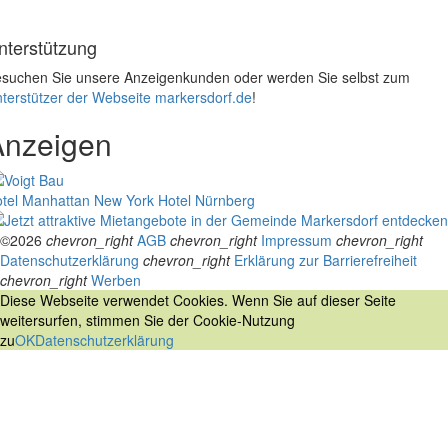
nterstützung
suchen Sie unsere Anzeigenkunden oder werden Sie selbst zum
terstützer der Webseite markersdorf.de
!
Anzeigen
tel Manhattan New York
Hotel Nürnberg
©2026
chevron_right
AGB
chevron_right
Impressum
chevron_right
Datenschutzerklärung
chevron_right
Erklärung zur Barrierefreiheit
chevron_right
Werben
Diese Webseite verwendet Cookies. Wenn Sie auf dieser Seite
weitersurfen, stimmen Sie der Cookie-Nutzung
zu
OK
Datenschutzerklärung