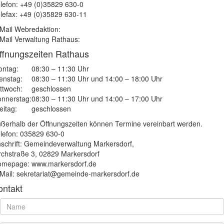
lefon: +49 (0)35829 630-0
lefax: +49 (0)35829 630-11
Mail Webredaktion:
Mail Verwaltung Rathaus:
ffnungszeiten Rathaus
ntag:
08:30 – 11:30 Uhr
enstag:
08:30 – 11:30 Uhr und 14:00 – 18:00 Uhr
ttwoch:
geschlossen
nnerstag:
08:30 – 11:30 Uhr und 14:00 – 17:00 Uhr
eitag:
geschlossen
ßerhalb der Öffnungszeiten können Termine vereinbart werden.
lefon: 035829 630-0
schrift: Gemeindeverwaltung Markersdorf,
rchstraße 3, 02829 Markersdorf
mepage: www.markersdorf.de
Mail: sekretariat@gemeinde-markersdorf.de
ontakt