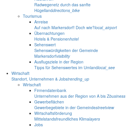
Radwegenetz durch das sanfte
Hügelland
directions_bike
Tourismus
Anreise
Auf nach Markersdorf! Doch wie?
local_airport
Übernachtungen
Hotels & Pensionen
hotel
Sehenswert
Sehenswürdigkeiten der Gemeinde
Markersdorf
visibility
Ausflugsziele in der Region
Tipps für Sehenswertes im Umland
local_see
Wirtschaft
Standort, Unternehmen & Jobs
trending_up
Wirtschaft
Firmendatenbank
Unternehmen aus der Region von A bis Z
business
Gewerbeflächen
Gewerbegebiete in der Gemeinde
streetview
Wirtschaftsförderung
Mittelstandsfreundliches Klima
layers
Jobs