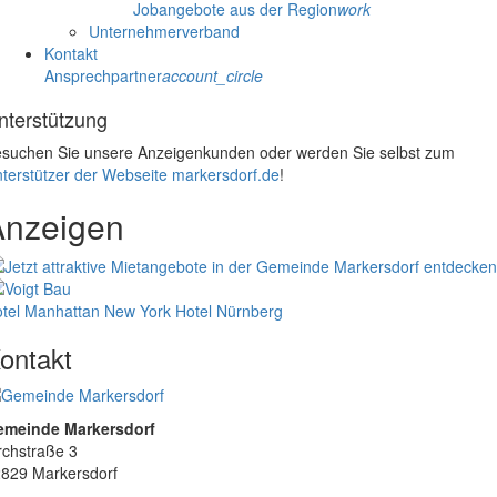
Jobangebote aus der Region
work
Unternehmerverband
Kontakt
Ansprechpartner
account_circle
nterstützung
suchen Sie unsere Anzeigenkunden oder werden Sie selbst zum
terstützer der Webseite markersdorf.de
!
Anzeigen
tel Manhattan New York
Hotel Nürnberg
ontakt
emeinde Markersdorf
rchstraße 3
829 Markersdorf