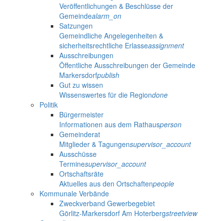
Veröffentlichungen & Beschlüsse der
Gemeinde
alarm_on
Satzungen
Gemeindliche Angelegenheiten &
sicherheitsrechtliche Erlasse
assignment
Ausschreibungen
Öffentliche Ausschreibungen der Gemeinde
Markersdorf
publish
Gut zu wissen
Wissenswertes für die Region
done
Politik
Bürgermeister
Informationen aus dem Rathaus
person
Gemeinderat
Mitglieder & Tagungen
supervisor_account
Ausschüsse
Termine
supervisor_account
Ortschaftsräte
Aktuelles aus den Ortschaften
people
Kommunale Verbände
Zweckverband Gewerbegebiet
Görlitz-Markersdorf Am Hoterberg
streetview