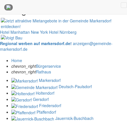
Anzeigen
Hotel Manhattan New York
Hotel Nürnberg
Regional werben auf markersdorf.de!
anzeigen@gemeinde-
markersdorf.de
Home
chevron_right
Bürgerservice
chevron_right
Rathaus
Markersdorf
Deutsch-Paulsdorf
Holtendorf
Gersdorf
Friedersdorf
Pfaffendorf
Jauernick-Buschbach