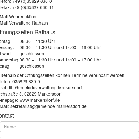
lefon: +49 (0)35829 630-0
lefax: +49 (0)35829 630-11
Mail Webredaktion:
Mail Verwaltung Rathaus:
ffnungszeiten Rathaus
ntag:
08:30 – 11:30 Uhr
enstag:
08:30 – 11:30 Uhr und 14:00 – 18:00 Uhr
ttwoch:
geschlossen
nnerstag:
08:30 – 11:30 Uhr und 14:00 – 17:00 Uhr
eitag:
geschlossen
ßerhalb der Öffnungszeiten können Termine vereinbart werden.
lefon: 035829 630-0
schrift: Gemeindeverwaltung Markersdorf,
rchstraße 3, 02829 Markersdorf
mepage: www.markersdorf.de
Mail: sekretariat@gemeinde-markersdorf.de
ontakt