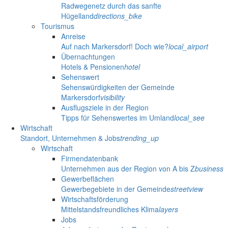
Radwegenetz durch das sanfte
Hügelland
directions_bike
Tourismus
Anreise
Auf nach Markersdorf! Doch wie?
local_airport
Übernachtungen
Hotels & Pensionen
hotel
Sehenswert
Sehenswürdigkeiten der Gemeinde
Markersdorf
visibility
Ausflugsziele in der Region
Tipps für Sehenswertes im Umland
local_see
Wirtschaft
Standort, Unternehmen & Jobs
trending_up
Wirtschaft
Firmendatenbank
Unternehmen aus der Region von A bis Z
business
Gewerbeflächen
Gewerbegebiete in der Gemeinde
streetview
Wirtschaftsförderung
Mittelstandsfreundliches Klima
layers
Jobs