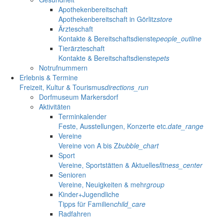
Apothekenbereitschaft
Apothekenbereitschaft in Görlitz
store
Ärzteschaft
Kontakte & Bereitschaftsdienste
people_outline
Tierärzteschaft
Kontakte & Bereitschaftsdienste
pets
Notrufnummern
Erlebnis & Termine
Freizeit, Kultur & Tourismus
directions_run
Dorfmuseum Markersdorf
Aktivitäten
Terminkalender
Feste, Ausstellungen, Konzerte etc.
date_range
Vereine
Vereine von A bis Z
bubble_chart
Sport
Vereine, Sportstätten & Aktuelles
fitness_center
Senioren
Vereine, Neuigkeiten & mehr
group
Kinder+Jugendliche
Tipps für Familien
child_care
Radfahren