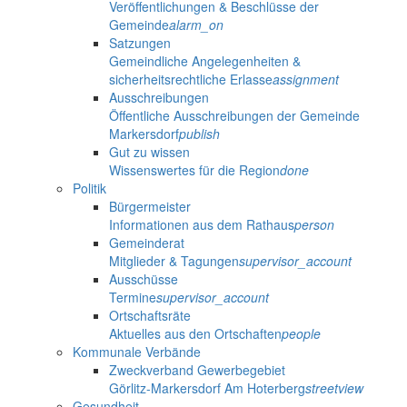
Veröffentlichungen & Beschlüsse der
Gemeinde
alarm_on
Satzungen
Gemeindliche Angelegenheiten &
sicherheitsrechtliche Erlasse
assignment
Ausschreibungen
Öffentliche Ausschreibungen der Gemeinde
Markersdorf
publish
Gut zu wissen
Wissenswertes für die Region
done
Politik
Bürgermeister
Informationen aus dem Rathaus
person
Gemeinderat
Mitglieder & Tagungen
supervisor_account
Ausschüsse
Termine
supervisor_account
Ortschaftsräte
Aktuelles aus den Ortschaften
people
Kommunale Verbände
Zweckverband Gewerbegebiet
Görlitz-Markersdorf Am Hoterberg
streetview
Gesundheit