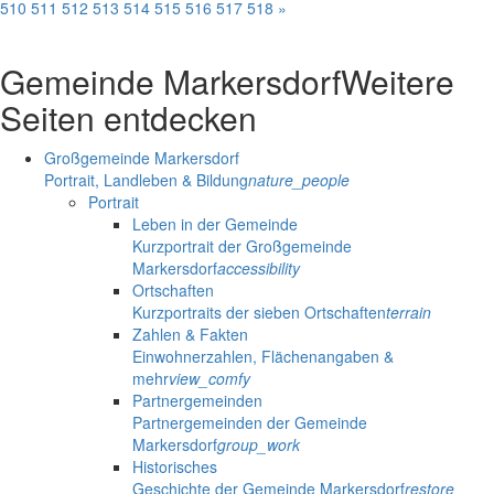
510
511
512
513
514
515
516
517
518
»
Gemeinde Markersdorf
Weitere
Seiten entdecken
Großgemeinde Markersdorf
Portrait, Landleben & Bildung
nature_people
Portrait
Leben in der Gemeinde
Kurzportrait der Großgemeinde
Markersdorf
accessibility
Ortschaften
Kurzportraits der sieben Ortschaften
terrain
Zahlen & Fakten
Einwohnerzahlen, Flächenangaben &
mehr
view_comfy
Partnergemeinden
Partnergemeinden der Gemeinde
Markersdorf
group_work
Historisches
Geschichte der Gemeinde Markersdorf
restore