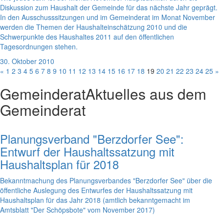
Diskussion zum Haushalt der Gemeinde für das nächste Jahr geprägt.
In den Ausschusssitzungen und im Gemeinderat im Monat November
werden die Themen der Haushalteinschätzung 2010 und die
Schwerpunkte des Haushaltes 2011 auf den öffentlichen
Tagesordnungen stehen.
30. Oktober 2010
«
1
2
3
4
5
6
7
8
9
10
11
12
13
14
15
16
17
18
19
20
21
22
23
24
25
»
Gemeinderat
Aktuelles aus dem
Gemeinderat
Planungsverband "Berzdorfer See":
Entwurf der Haushaltssatzung mit
Haushaltsplan für 2018
Bekanntmachung des Planungsverbandes "Berzdorfer See" über die
öffentliche Auslegung des Entwurfes der Haushaltssatzung mit
Haushaltsplan für das Jahr 2018 (amtlich bekanntgemacht im
Amtsblatt "Der Schöpsbote" vom November 2017)