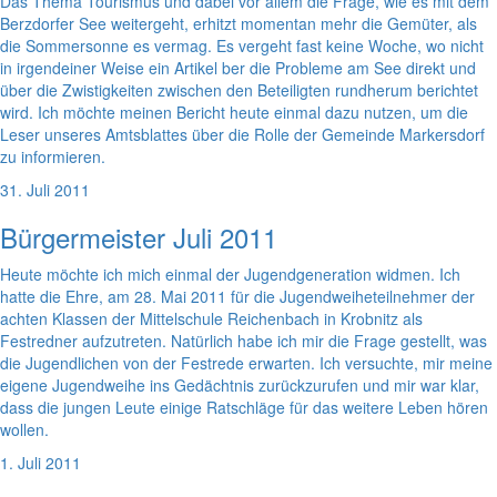
Das Thema Tourismus und dabei vor allem die Frage, wie es mit dem
Berzdorfer See weitergeht, erhitzt momentan mehr die Gemüter, als
die Sommersonne es vermag. Es vergeht fast keine Woche, wo nicht
in irgendeiner Weise ein Artikel ber die Probleme am See direkt und
über die Zwistigkeiten zwischen den Beteiligten rundherum berichtet
wird. Ich möchte meinen Bericht heute einmal dazu nutzen, um die
Leser unseres Amtsblattes über die Rolle der Gemeinde Markersdorf
zu informieren.
31. Juli 2011
Bürgermeister Juli 2011
Heute möchte ich mich einmal der Jugendgeneration widmen. Ich
hatte die Ehre, am 28. Mai 2011 für die Jugendweiheteilnehmer der
achten Klassen der Mittelschule Reichenbach in Krobnitz als
Festredner aufzutreten. Natürlich habe ich mir die Frage gestellt, was
die Jugendlichen von der Festrede erwarten. Ich versuchte, mir meine
eigene Jugendweihe ins Gedächtnis zurückzurufen und mir war klar,
dass die jungen Leute einige Ratschläge für das weitere Leben hören
wollen.
1. Juli 2011