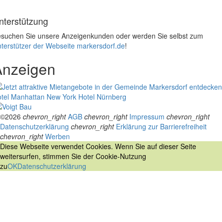
nterstützung
suchen Sie unsere Anzeigenkunden oder werden Sie selbst zum
terstützer der Webseite markersdorf.de
!
Anzeigen
tel Manhattan New York
Hotel Nürnberg
©2026
chevron_right
AGB
chevron_right
Impressum
chevron_right
Datenschutzerklärung
chevron_right
Erklärung zur Barrierefreiheit
chevron_right
Werben
Diese Webseite verwendet Cookies. Wenn Sie auf dieser Seite
weitersurfen, stimmen Sie der Cookie-Nutzung
zu
OK
Datenschutzerklärung