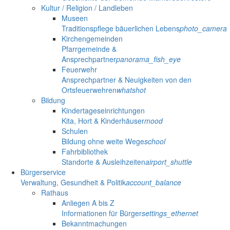
Kultur / Religion / Landleben
Museen
Traditionspflege bäuerlichen Lebens
photo_camera
Kirchengemeinden
Pfarrgemeinde &
Ansprechpartner
panorama_fish_eye
Feuerwehr
Ansprechpartner & Neuigkeiten von den
Ortsfeuerwehren
whatshot
Bildung
Kindertageseinrichtungen
Kita, Hort & Kinderhäuser
mood
Schulen
Bildung ohne weite Wege
school
Fahrbibliothek
Standorte & Ausleihzeiten
airport_shuttle
Bürgerservice
Verwaltung, Gesundheit & Politik
account_balance
Rathaus
Anliegen A bis Z
Informationen für Bürger
settings_ethernet
Bekanntmachungen