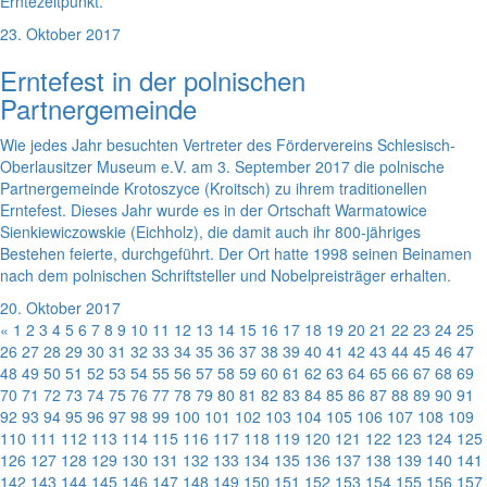
Erntezeitpunkt.
23. Oktober 2017
Erntefest in der polnischen
Partnergemeinde
Wie jedes Jahr besuchten Vertreter des Fördervereins Schlesisch-
Oberlausitzer Museum e.V. am 3. September 2017 die polnische
Partnergemeinde Krotoszyce (Kroitsch) zu ihrem traditionellen
Erntefest. Dieses Jahr wurde es in der Ortschaft Warmatowice
Sienkiewiczowskie (Eichholz), die damit auch ihr 800-jähriges
Bestehen feierte, durchgeführt. Der Ort hatte 1998 seinen Beinamen
nach dem polnischen Schriftsteller und Nobelpreisträger erhalten.
20. Oktober 2017
«
1
2
3
4
5
6
7
8
9
10
11
12
13
14
15
16
17
18
19
20
21
22
23
24
25
26
27
28
29
30
31
32
33
34
35
36
37
38
39
40
41
42
43
44
45
46
47
48
49
50
51
52
53
54
55
56
57
58
59
60
61
62
63
64
65
66
67
68
69
70
71
72
73
74
75
76
77
78
79
80
81
82
83
84
85
86
87
88
89
90
91
92
93
94
95
96
97
98
99
100
101
102
103
104
105
106
107
108
109
110
111
112
113
114
115
116
117
118
119
120
121
122
123
124
125
126
127
128
129
130
131
132
133
134
135
136
137
138
139
140
141
142
143
144
145
146
147
148
149
150
151
152
153
154
155
156
157