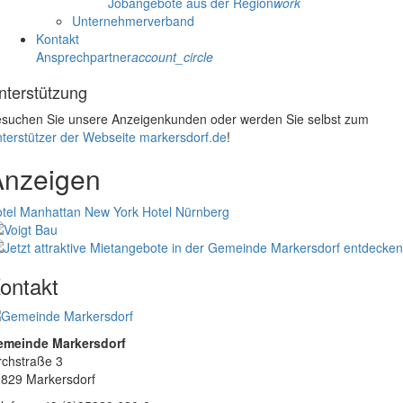
Jobangebote aus der Region
work
Unternehmerverband
Kontakt
Ansprechpartner
account_circle
nterstützung
suchen Sie unsere Anzeigenkunden oder werden Sie selbst zum
terstützer der Webseite markersdorf.de
!
Anzeigen
tel Manhattan New York
Hotel Nürnberg
ontakt
emeinde Markersdorf
rchstraße 3
829 Markersdorf