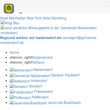
Anzeigen
Hotel Manhattan New York
Hotel Nürnberg
Regional werben auf markersdorf.de!
anzeigen@gemeinde-
markersdorf.de
Home
chevron_right
Bürgerservice
chevron_right
Rathaus
Markersdorf
Deutsch-Paulsdorf
Holtendorf
Gersdorf
Friedersdorf
Pfaffendorf
Jauernick-Buschbach