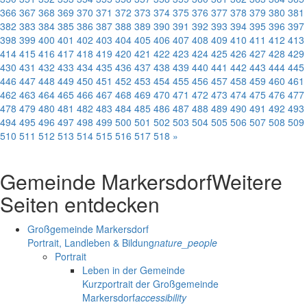
366
367
368
369
370
371
372
373
374
375
376
377
378
379
380
381
382
383
384
385
386
387
388
389
390
391
392
393
394
395
396
397
398
399
400
401
402
403
404
405
406
407
408
409
410
411
412
413
414
415
416
417
418
419
420
421
422
423
424
425
426
427
428
429
430
431
432
433
434
435
436
437
438
439
440
441
442
443
444
445
446
447
448
449
450
451
452
453
454
455
456
457
458
459
460
461
462
463
464
465
466
467
468
469
470
471
472
473
474
475
476
477
478
479
480
481
482
483
484
485
486
487
488
489
490
491
492
493
494
495
496
497
498
499
500
501
502
503
504
505
506
507
508
509
510
511
512
513
514
515
516
517
518
»
Gemeinde Markersdorf
Weitere
Seiten entdecken
Großgemeinde Markersdorf
Portrait, Landleben & Bildung
nature_people
Portrait
Leben in der Gemeinde
Kurzportrait der Großgemeinde
Markersdorf
accessibility