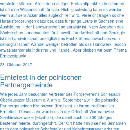
vorstellen können. Allein den richtigen Erntezeitpunkt zu bestimmen,
ist oft eine Wissenschaft für sich. Richtig schwierig kann es werden,
wenn auf dem Acker alles zugleich reif wird. Vielleicht tragen solche
Herausforderungen dazu bei, dass für junge Leute in Sachsen eine
Ausbildung in der Landwirtschaft so attraktiv ist. Nach Angaben des
Sächsischen Landesamtes für Umwelt, Landwirtschaft und Geologie
ist die Landwirtschaft bezüglich des Fachkräftenachwuchses vom
demografischen Wandel weniger betroffen als das Handwerk, jedoch
etwas stärker als Industrie und Handel. Aber bleiben wir beim Thema
Erntezeitpunkt.
23. Oktober 2017
Erntefest in der polnischen
Partnergemeinde
Wie jedes Jahr besuchten Vertreter des Fördervereins Schlesisch-
Oberlausitzer Museum e.V. am 3. September 2017 die polnische
Partnergemeinde Krotoszyce (Kroitsch) zu ihrem traditionellen
Erntefest. Dieses Jahr wurde es in der Ortschaft Warmatowice
Sienkiewiczowskie (Eichholz), die damit auch ihr 800-jähriges
Bestehen feierte, durchgeführt. Der Ort hatte 1998 seinen Beinamen
nach dem polnischen Schriftsteller und Nobelpreisträger erhalten.