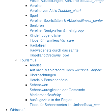
Feste, Ausstellungen, Konzerte etc.
date_range
Vereine
Vereine von A bis Z
bubble_chart
Sport
Vereine, Sportstätten & Aktuelles
fitness_center
Senioren
Vereine, Neuigkeiten & mehr
group
Kinder+Jugendliche
Tipps für Familien
child_care
Radfahren
Radwegenetz durch das sanfte
Hügelland
directions_bike
Tourismus
Anreise
Auf nach Markersdorf! Doch wie?
local_airport
Übernachtungen
Hotels & Pensionen
hotel
Sehenswert
Sehenswürdigkeiten der Gemeinde
Markersdorf
visibility
Ausflugsziele in der Region
Tipps für Sehenswertes im Umland
local_see
Wirtschaft