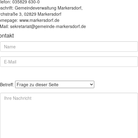
lefon: 035829 630-0
schrift: Gemeindeverwaltung Markersdorf,
rchstraße 3, 02829 Markersdorf
mepage: www.markersdorf.de
Mail: sekretariat@gemeinde-markersdorf.de
ontakt
Betreff: