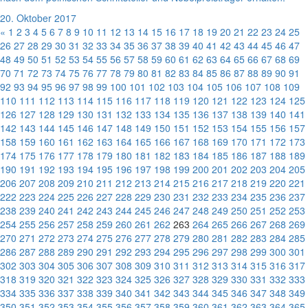
20. Oktober 2017
«
1
2
3
4
5
6
7
8
9
10
11
12
13
14
15
16
17
18
19
20
21
22
23
24
25
26
27
28
29
30
31
32
33
34
35
36
37
38
39
40
41
42
43
44
45
46
47
48
49
50
51
52
53
54
55
56
57
58
59
60
61
62
63
64
65
66
67
68
69
70
71
72
73
74
75
76
77
78
79
80
81
82
83
84
85
86
87
88
89
90
91
92
93
94
95
96
97
98
99
100
101
102
103
104
105
106
107
108
109
110
111
112
113
114
115
116
117
118
119
120
121
122
123
124
125
126
127
128
129
130
131
132
133
134
135
136
137
138
139
140
141
142
143
144
145
146
147
148
149
150
151
152
153
154
155
156
157
158
159
160
161
162
163
164
165
166
167
168
169
170
171
172
173
174
175
176
177
178
179
180
181
182
183
184
185
186
187
188
189
190
191
192
193
194
195
196
197
198
199
200
201
202
203
204
205
206
207
208
209
210
211
212
213
214
215
216
217
218
219
220
221
222
223
224
225
226
227
228
229
230
231
232
233
234
235
236
237
238
239
240
241
242
243
244
245
246
247
248
249
250
251
252
253
254
255
256
257
258
259
260
261
262
263
264
265
266
267
268
269
270
271
272
273
274
275
276
277
278
279
280
281
282
283
284
285
286
287
288
289
290
291
292
293
294
295
296
297
298
299
300
301
302
303
304
305
306
307
308
309
310
311
312
313
314
315
316
317
318
319
320
321
322
323
324
325
326
327
328
329
330
331
332
333
334
335
336
337
338
339
340
341
342
343
344
345
346
347
348
349
350
351
352
353
354
355
356
357
358
359
360
361
362
363
364
365