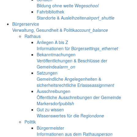
Bildung ohne weite Wege
school
Fahrbibliothek
Standorte & Ausleihzeiten
airport_shuttle
Bürgerservice
Verwaltung, Gesundheit & Politik
account_balance
Rathaus
Anliegen A bis Z
Informationen für Bürger
settings_ethernet
Bekanntmachungen
Veröffentlichungen & Beschlüsse der
Gemeinde
alarm_on
Satzungen
Gemeindliche Angelegenheiten &
sicherheitsrechtliche Erlasse
assignment
Ausschreibungen
Öffentliche Ausschreibungen der Gemeinde
Markersdorf
publish
Gut zu wissen
Wissenswertes für die Region
done
Politik
Bürgermeister
Informationen aus dem Rathaus
person