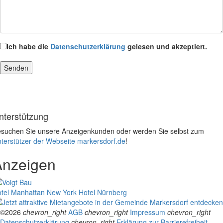
Ich habe die
Datenschutzerklärung
gelesen und akzeptiert.
nterstützung
suchen Sie unsere Anzeigenkunden oder werden Sie selbst zum
terstützer der Webseite markersdorf.de
!
Anzeigen
tel Manhattan New York
Hotel Nürnberg
©2026
chevron_right
AGB
chevron_right
Impressum
chevron_right
Datenschutzerklärung
chevron_right
Erklärung zur Barrierefreiheit