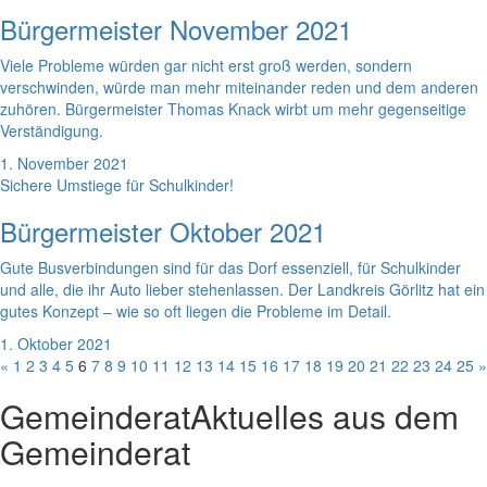
Bürgermeister November 2021
Viele Probleme würden gar nicht erst groß werden, sondern
verschwinden, würde man mehr miteinander reden und dem anderen
zuhören. Bürgermeister Thomas Knack wirbt um mehr gegenseitige
Verständigung.
1. November 2021
Sichere Umstiege für Schulkinder!
Bürgermeister Oktober 2021
Gute Busverbindungen sind für das Dorf essenziell, für Schulkinder
und alle, die ihr Auto lieber stehenlassen. Der Landkreis Görlitz hat ein
gutes Konzept – wie so oft liegen die Probleme im Detail.
1. Oktober 2021
«
1
2
3
4
5
6
7
8
9
10
11
12
13
14
15
16
17
18
19
20
21
22
23
24
25
»
Gemeinderat
Aktuelles aus dem
Gemeinderat