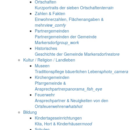
Ortschaften
Kurzportraits der sieben Ortschaften
terrain
Zahlen & Fakten
Einwohnerzahlen, Flächenangaben &
mehr
view_comfy
Partnergemeinden
Partnergemeinden der Gemeinde
Markersdorf
group_work
Historisches
Geschichte der Gemeinde Markersdorf
restore
Kultur / Religion / Landleben
Museen
Traditionspflege bäuerlichen Lebens
photo_camera
Kirchengemeinden
Pfarrgemeinde &
Ansprechpartner
panorama_fish_eye
Feuerwehr
Ansprechpartner & Neuigkeiten von den
Ortsfeuerwehren
whatshot
Bildung
Kindertageseinrichtungen
Kita, Hort & Kinderhäuser
mood
Schulen