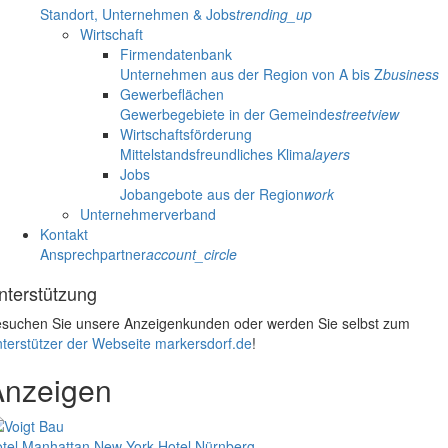
Standort, Unternehmen & Jobs
trending_up
Wirtschaft
Firmendatenbank
Unternehmen aus der Region von A bis Z
business
Gewerbeflächen
Gewerbegebiete in der Gemeinde
streetview
Wirtschaftsförderung
Mittelstandsfreundliches Klima
layers
Jobs
Jobangebote aus der Region
work
Unternehmerverband
Kontakt
Ansprechpartner
account_circle
nterstützung
suchen Sie unsere Anzeigenkunden oder werden Sie selbst zum
terstützer der Webseite markersdorf.de
!
Anzeigen
tel Manhattan New York
Hotel Nürnberg