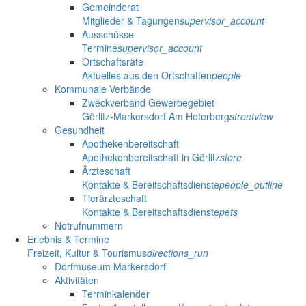
Gemeinderat
Mitglieder & Tagungen
supervisor_account
Ausschüsse
Termine
supervisor_account
Ortschaftsräte
Aktuelles aus den Ortschaften
people
Kommunale Verbände
Zweckverband Gewerbegebiet
Görlitz-Markersdorf Am Hoterberg
streetview
Gesundheit
Apothekenbereitschaft
Apothekenbereitschaft in Görlitz
store
Ärzteschaft
Kontakte & Bereitschaftsdienste
people_outline
Tierärzteschaft
Kontakte & Bereitschaftsdienste
pets
Notrufnummern
Erlebnis & Termine
Freizeit, Kultur & Tourismus
directions_run
Dorfmuseum Markersdorf
Aktivitäten
Terminkalender