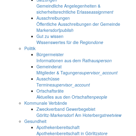
Gemeindliche Angelegenheiten &
sicherheitsrechtliche Erlasse
assignment
Ausschreibungen
Öffentliche Ausschreibungen der Gemeinde
Markersdorf
publish
Gut zu wissen
Wissenswertes für die Region
done
Politik
Bürgermeister
Informationen aus dem Rathaus
person
Gemeinderat
Mitglieder & Tagungen
supervisor_account
Ausschüsse
Termine
supervisor_account
Ortschaftsräte
Aktuelles aus den Ortschaften
people
Kommunale Verbände
Zweckverband Gewerbegebiet
Görlitz-Markersdorf Am Hoterberg
streetview
Gesundheit
Apothekenbereitschaft
Apothekenbereitschaft in Görlitz
store