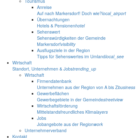
Tourismus
Anreise
Auf nach Markersdorf! Doch wie?
local_airport
Übernachtungen
Hotels & Pensionen
hotel
Sehenswert
Sehenswürdigkeiten der Gemeinde
Markersdorf
visibility
Ausflugsziele in der Region
Tipps für Sehenswertes im Umland
local_see
Wirtschaft
Standort, Unternehmen & Jobs
trending_up
Wirtschaft
Firmendatenbank
Unternehmen aus der Region von A bis Z
business
Gewerbeflächen
Gewerbegebiete in der Gemeinde
streetview
Wirtschaftsförderung
Mittelstandsfreundliches Klima
layers
Jobs
Jobangebote aus der Region
work
Unternehmerverband
Kontakt