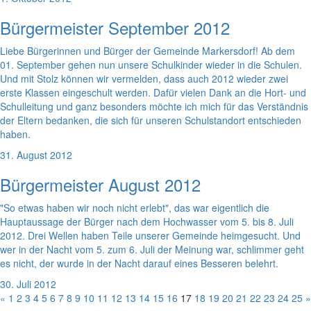
Bürgermeister September 2012
Liebe Bürgerinnen und Bürger der Gemeinde Markersdorf! Ab dem
01. September gehen nun unsere Schulkinder wieder in die Schulen.
Und mit Stolz können wir vermelden, dass auch 2012 wieder zwei
erste Klassen eingeschult werden. Dafür vielen Dank an die Hort- und
Schulleitung und ganz besonders möchte ich mich für das Verständnis
der Eltern bedanken, die sich für unseren Schulstandort entschieden
haben.
31. August 2012
Bürgermeister August 2012
"So etwas haben wir noch nicht erlebt", das war eigentlich die
Hauptaussage der Bürger nach dem Hochwasser vom 5. bis 8. Juli
2012. Drei Wellen haben Teile unserer Gemeinde heimgesucht. Und
wer in der Nacht vom 5. zum 6. Juli der Meinung war, schlimmer geht
es nicht, der wurde in der Nacht darauf eines Besseren belehrt.
30. Juli 2012
«
1
2
3
4
5
6
7
8
9
10
11
12
13
14
15
16
17
18
19
20
21
22
23
24
25
»