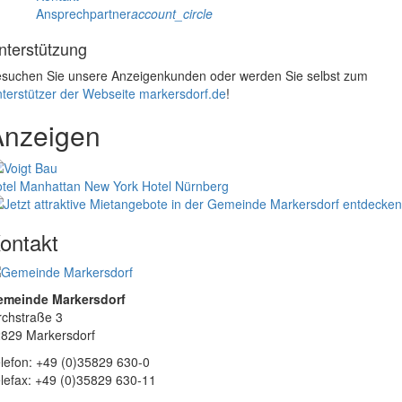
Ansprechpartner
account_circle
nterstützung
suchen Sie unsere Anzeigenkunden oder werden Sie selbst zum
terstützer der Webseite markersdorf.de
!
Anzeigen
tel Manhattan New York
Hotel Nürnberg
ontakt
emeinde Markersdorf
rchstraße 3
829 Markersdorf
lefon: +49 (0)35829 630-0
lefax: +49 (0)35829 630-11