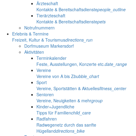
Ärzteschaft
Kontakte & Bereitschaftsdienste
people_outline
Tierärzteschaft
Kontakte & Bereitschaftsdienste
pets
Notrufnummern
Erlebnis & Termine
Freizeit, Kultur & Tourismus
directions_run
Dorfmuseum Markersdorf
Aktivitäten
Terminkalender
Feste, Ausstellungen, Konzerte etc.
date_range
Vereine
Vereine von A bis Z
bubble_chart
Sport
Vereine, Sportstätten & Aktuelles
fitness_center
Senioren
Vereine, Neuigkeiten & mehr
group
Kinder+Jugendliche
Tipps für Familien
child_care
Radfahren
Radwegenetz durch das sanfte
Hügelland
directions_bike