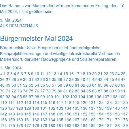
Das Rathaus von Markersdorf wird am kommenden Freitag, dem 10.
Mai 2024, nicht geöffnet sein.
3. Mai 2024
AUS DEM RATHAUS
Bürgermeister Mai 2024
Bürgermeister Silvio Renger berichtet über erfolgreiche
Kleinprojektförderungen und wichtige infrastrukturelle Vorhaben in
Markersdorf, darunter Radwegprojekte und Straßenreparaturen.
1. Mai 2024
«
1
2
3
4
5
6
7
8
9
10
11
12
13
14
15
16
17
18
19
20
21
22
23
24
25
26
27
28
29
30
31
32
33
34
35
36
37
38
39
40
41
42
43
44
45
46
47
48
49
50
51
52
53
54
55
56
57
58
59
60
61
62
63
64
65
66
67
68
69
70
71
72
73
74
75
76
77
78
79
80
81
82
83
84
85
86
87
88
89
90
91
92
93
94
95
96
97
98
99
100
101
102
103
104
105
106
107
108
109
110
111
112
113
114
115
116
117
118
119
120
121
122
123
124
125
126
127
128
129
130
131
132
133
134
135
136
137
138
139
140
141
142
143
144
145
146
147
148
149
150
151
152
153
154
155
156
157
158
159
160
161
162
163
164
165
166
167
168
169
170
171
172
173
174
175
176
177
178
179
180
181
182
183
184
185
186
187
188
189