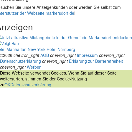
suchen Sie unsere Anzeigenkunden oder werden Sie selbst zum
terstützer der Webseite markersdorf.de
!
Anzeigen
tel Manhattan New York
Hotel Nürnberg
©2026
chevron_right
AGB
chevron_right
Impressum
chevron_right
Datenschutzerklärung
chevron_right
Erklärung zur Barrierefreiheit
chevron_right
Werben
Diese Webseite verwendet Cookies. Wenn Sie auf dieser Seite
weitersurfen, stimmen Sie der Cookie-Nutzung
zu
OK
Datenschutzerklärung