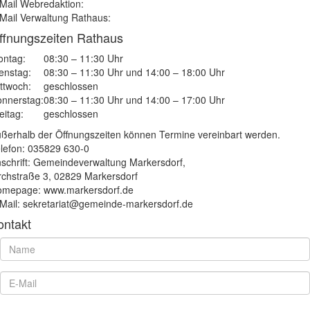
Mail Webredaktion:
Mail Verwaltung Rathaus:
ffnungszeiten Rathaus
ntag:
08:30 – 11:30 Uhr
enstag:
08:30 – 11:30 Uhr und 14:00 – 18:00 Uhr
ttwoch:
geschlossen
nnerstag:
08:30 – 11:30 Uhr und 14:00 – 17:00 Uhr
eitag:
geschlossen
ßerhalb der Öffnungszeiten können Termine vereinbart werden.
lefon: 035829 630-0
schrift: Gemeindeverwaltung Markersdorf,
rchstraße 3, 02829 Markersdorf
mepage: www.markersdorf.de
Mail: sekretariat@gemeinde-markersdorf.de
ontakt