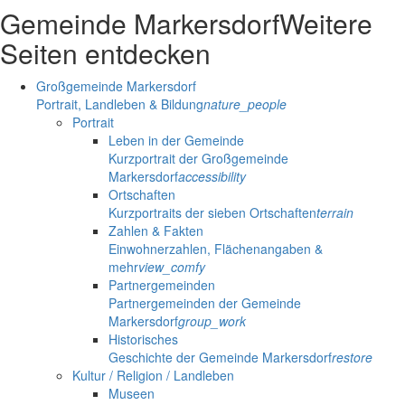
Gemeinde Markersdorf
Weitere
Seiten entdecken
Großgemeinde Markersdorf
Portrait, Landleben & Bildung
nature_people
Portrait
Leben in der Gemeinde
Kurzportrait der Großgemeinde
Markersdorf
accessibility
Ortschaften
Kurzportraits der sieben Ortschaften
terrain
Zahlen & Fakten
Einwohnerzahlen, Flächenangaben &
mehr
view_comfy
Partnergemeinden
Partnergemeinden der Gemeinde
Markersdorf
group_work
Historisches
Geschichte der Gemeinde Markersdorf
restore
Kultur / Religion / Landleben
Museen