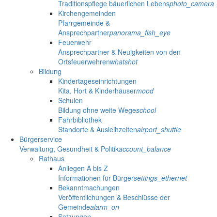
Traditionspflege bäuerlichen Lebens
photo_camera
Kirchengemeinden
Pfarrgemeinde &
Ansprechpartner
panorama_fish_eye
Feuerwehr
Ansprechpartner & Neuigkeiten von den
Ortsfeuerwehren
whatshot
Bildung
Kindertageseinrichtungen
Kita, Hort & Kinderhäuser
mood
Schulen
Bildung ohne weite Wege
school
Fahrbibliothek
Standorte & Ausleihzeiten
airport_shuttle
Bürgerservice
Verwaltung, Gesundheit & Politik
account_balance
Rathaus
Anliegen A bis Z
Informationen für Bürger
settings_ethernet
Bekanntmachungen
Veröffentlichungen & Beschlüsse der
Gemeinde
alarm_on
Satzungen