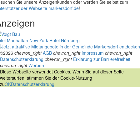
suchen Sie unsere Anzeigenkunden oder werden Sie selbst zum
terstützer der Webseite markersdorf.de
!
Anzeigen
tel Manhattan New York
Hotel Nürnberg
©2026
chevron_right
AGB
chevron_right
Impressum
chevron_right
Datenschutzerklärung
chevron_right
Erklärung zur Barrierefreiheit
chevron_right
Werben
Diese Webseite verwendet Cookies. Wenn Sie auf dieser Seite
weitersurfen, stimmen Sie der Cookie-Nutzung
zu
OK
Datenschutzerklärung