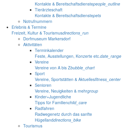
Kontakte & Bereitschaftsdienste
people_outline
Tierärzteschaft
Kontakte & Bereitschaftsdienste
pets
Notrufnummern
Erlebnis & Termine
Freizeit, Kultur & Tourismus
directions_run
Dorfmuseum Markersdorf
Aktivitäten
Terminkalender
Feste, Ausstellungen, Konzerte etc.
date_range
Vereine
Vereine von A bis Z
bubble_chart
Sport
Vereine, Sportstätten & Aktuelles
fitness_center
Senioren
Vereine, Neuigkeiten & mehr
group
Kinder+Jugendliche
Tipps für Familien
child_care
Radfahren
Radwegenetz durch das sanfte
Hügelland
directions_bike
Tourismus