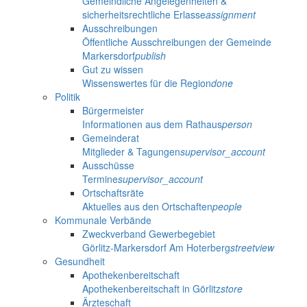
Gemeindliche Angelegenheiten &
sicherheitsrechtliche Erlasse
assignment
Ausschreibungen
Öffentliche Ausschreibungen der Gemeinde
Markersdorf
publish
Gut zu wissen
Wissenswertes für die Region
done
Politik
Bürgermeister
Informationen aus dem Rathaus
person
Gemeinderat
Mitglieder & Tagungen
supervisor_account
Ausschüsse
Termine
supervisor_account
Ortschaftsräte
Aktuelles aus den Ortschaften
people
Kommunale Verbände
Zweckverband Gewerbegebiet
Görlitz-Markersdorf Am Hoterberg
streetview
Gesundheit
Apothekenbereitschaft
Apothekenbereitschaft in Görlitz
store
Ärzteschaft