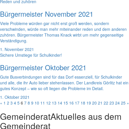
Reden und zuhören
Bürgermeister November 2021
Viele Probleme würden gar nicht erst groß werden, sondern
verschwinden, würde man mehr miteinander reden und dem anderen
zuhören. Bürgermeister Thomas Knack wirbt um mehr gegenseitige
Verständigung.
1. November 2021
Sichere Umstiege für Schulkinder!
Bürgermeister Oktober 2021
Gute Busverbindungen sind für das Dorf essenziell, für Schulkinder
und alle, die ihr Auto lieber stehenlassen. Der Landkreis Görlitz hat ein
gutes Konzept – wie so oft liegen die Probleme im Detail.
1. Oktober 2021
«
1
2
3
4
5
6
7
8
9
10
11
12
13
14
15
16
17
18
19
20
21
22
23
24
25
»
Gemeinderat
Aktuelles aus dem
Gemeinderat