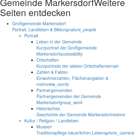
Gemeinde Markersdorf
Weitere
Seiten entdecken
Großgemeinde Markersdorf
Portrait, Landleben & Bildung
nature_people
Portrait
Leben in der Gemeinde
Kurzportrait der Großgemeinde
Markersdorf
accessibility
Ortschaften
Kurzportraits der sieben Ortschaften
terrain
Zahlen & Fakten
Einwohnerzahlen, Flächenangaben &
mehr
view_comfy
Partnergemeinden
Partnergemeinden der Gemeinde
Markersdorf
group_work
Historisches
Geschichte der Gemeinde Markersdorf
restore
Kultur / Religion / Landleben
Museen
Traditionspflege bäuerlichen Lebens
photo_camera