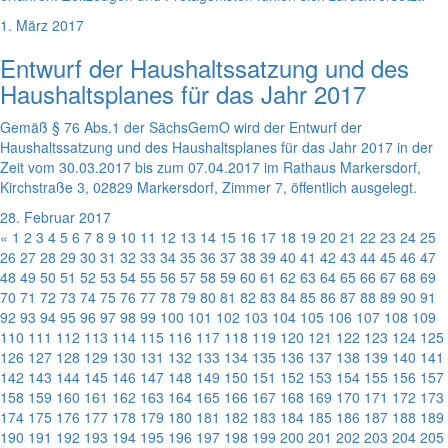
1. März 2017
Entwurf der Haushaltssatzung und des
Haushaltsplanes für das Jahr 2017
Gemäß § 76 Abs.1 der SächsGemO wird der Entwurf der
Haushaltssatzung und des Haushaltsplanes für das Jahr 2017 in der
Zeit vom 30.03.2017 bis zum 07.04.2017 im Rathaus Markersdorf,
Kirchstraße 3, 02829 Markersdorf, Zimmer 7, öffentlich ausgelegt.
28. Februar 2017
«
1
2
3
4
5
6
7
8
9
10
11
12
13
14
15
16
17
18
19
20
21
22
23
24
25
26
27
28
29
30
31
32
33
34
35
36
37
38
39
40
41
42
43
44
45
46
47
48
49
50
51
52
53
54
55
56
57
58
59
60
61
62
63
64
65
66
67
68
69
70
71
72
73
74
75
76
77
78
79
80
81
82
83
84
85
86
87
88
89
90
91
92
93
94
95
96
97
98
99
100
101
102
103
104
105
106
107
108
109
110
111
112
113
114
115
116
117
118
119
120
121
122
123
124
125
126
127
128
129
130
131
132
133
134
135
136
137
138
139
140
141
142
143
144
145
146
147
148
149
150
151
152
153
154
155
156
157
158
159
160
161
162
163
164
165
166
167
168
169
170
171
172
173
174
175
176
177
178
179
180
181
182
183
184
185
186
187
188
189
190
191
192
193
194
195
196
197
198
199
200
201
202
203
204
205