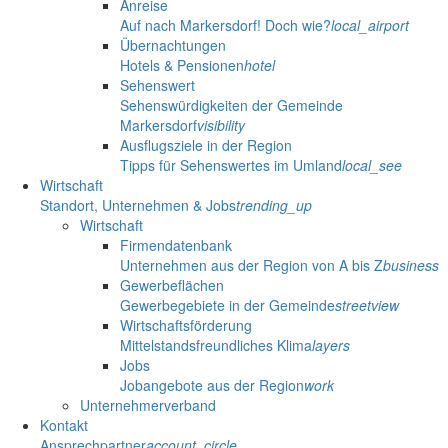
Anreise
Auf nach Markersdorf! Doch wie?
local_airport
Übernachtungen
Hotels & Pensionen
hotel
Sehenswert
Sehenswürdigkeiten der Gemeinde
Markersdorf
visibility
Ausflugsziele in der Region
Tipps für Sehenswertes im Umland
local_see
Wirtschaft
Standort, Unternehmen & Jobs
trending_up
Wirtschaft
Firmendatenbank
Unternehmen aus der Region von A bis Z
business
Gewerbeflächen
Gewerbegebiete in der Gemeinde
streetview
Wirtschaftsförderung
Mittelstandsfreundliches Klima
layers
Jobs
Jobangebote aus der Region
work
Unternehmerverband
Kontakt
Ansprechpartner
account_circle