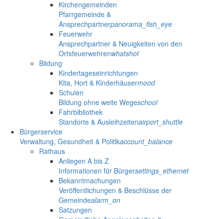
Kirchengemeinden
Pfarrgemeinde &
Ansprechpartner
panorama_fish_eye
Feuerwehr
Ansprechpartner & Neuigkeiten von den
Ortsfeuerwehren
whatshot
Bildung
Kindertageseinrichtungen
Kita, Hort & Kinderhäuser
mood
Schulen
Bildung ohne weite Wege
school
Fahrbibliothek
Standorte & Ausleihzeiten
airport_shuttle
Bürgerservice
Verwaltung, Gesundheit & Politik
account_balance
Rathaus
Anliegen A bis Z
Informationen für Bürger
settings_ethernet
Bekanntmachungen
Veröffentlichungen & Beschlüsse der
Gemeinde
alarm_on
Satzungen