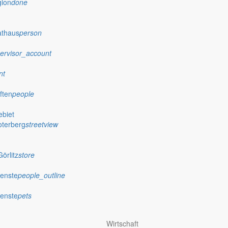
gion
done
athaus
person
ervisor_account
nt
ften
people
biet
oterberg
streetview
örlitz
store
ienste
people_outline
ienste
pets
Wirtschaft