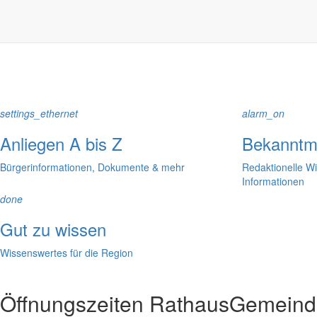
In der Rubrik “Rathaus” geht der Blick etwas weiter über die Markers
Reichen Sie gern Vorschläge ein, was unter “Anliegen von A bis Z” n
settings_ethernet
alarm_on
Anliegen A bis Z
Bekanntm
Bürgerinformationen, Dokumente & mehr
Redaktionelle W
Informationen
done
Gut zu wissen
Wissenswertes für die Region
Öffnungszeiten Rathaus
Gemeinde