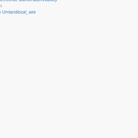
n
im Umland
local_see
 stellt das Rathaus Markersdorf viele Informationen online bereit. A
on Veröffentlichungen, die amtlich im “Schöpsboten – Dorfzeitung & Amt