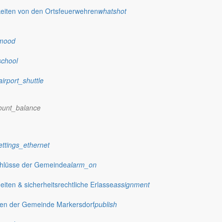
eiten von den Ortsfeuerwehren
whatshot
mood
school
airport_shuttle
ount_balance
ettings_ethernet
chlüsse der Gemeinde
alarm_on
ten & sicherheitsrechtliche Erlasse
assignment
gen der Gemeinde Markersdorf
publish