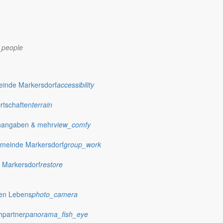
_people
einde Markersdorf
accessibility
Ortschaften
terrain
nangaben & mehr
view_comfy
meinde Markersdorf
group_work
 Markersdorf
restore
dorf.de
hen Lebens
photo_camera
hpartner
panorama_fish_eye