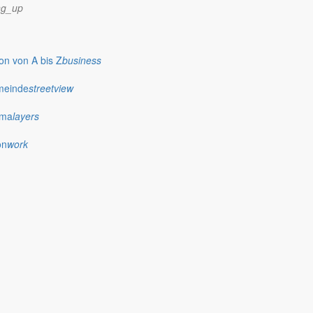
ng_up
n von A bis Z
business
meinde
streetview
ima
layers
on
work