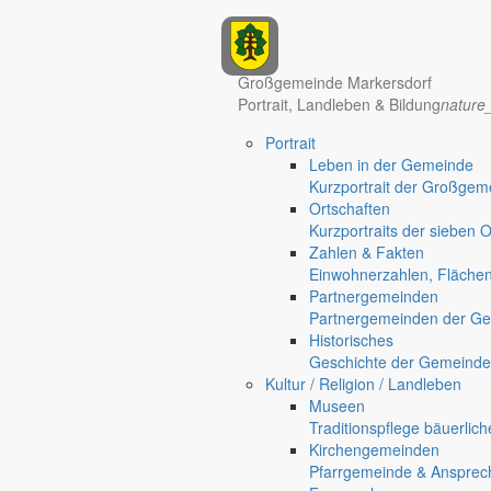
Anzeigen
Hotel Manhattan New York
Hotel Nürnberg
Großgemeinde Markersdorf
Portrait, Landleben & Bildung
nature
Portrait
Leben in der Gemeinde
Kurzportrait der Großgem
Ortschaften
Kurzportraits der sieben 
Zahlen & Fakten
Einwohnerzahlen, Fläche
Partnergemeinden
Partnergemeinden der Ge
Historisches
Geschichte der Gemeinde
Kultur / Religion / Landleben
Museen
Regional werben auf markersdorf.de!
anzeigen@gemeinde-markers
Traditionspflege bäuerlic
Kirchengemeinden
Home
Pfarrgemeinde & Ansprec
chevron_right
Bürgerservice