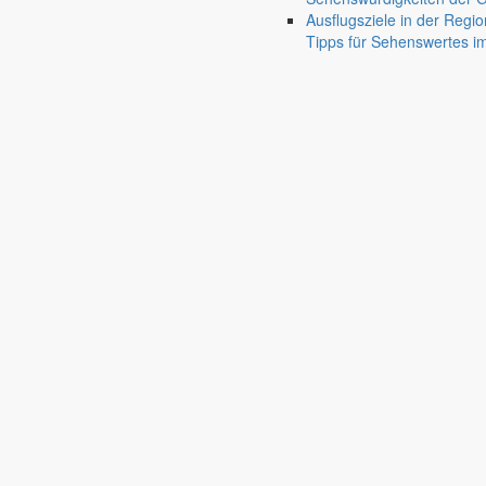
Ausflugsziele in der Regio
Tipps für Sehenswertes 
Friedersdorf
Pfaffendorf
Jauernick-Buschbach
Rathaus
Informationen aus dem Rathaus
Früher musste man wegen jeder Angelegenheit “uff de Gemeende”, heute
unterschiedlichen Anliegen finden Sie hier ebenso wie die Wiedergabe v