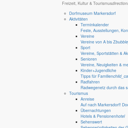
Freizeit, Kultur & Tourismus
directio
Dorfmuseum Markersdorf
Aktivitäten
Terminkalender
Feste, Ausstellungen, Kon
Vereine
Vereine von A bis Z
bubble
Sport
Vereine, Sportstätten & Ak
Senioren
Vereine, Neuigkeiten & m
Kinder+Jugendliche
Tipps für Familien
child_ca
Radfahren
Radwegenetz durch das s
Tourismus
Anreise
Auf nach Markersdorf! Do
Übernachtungen
Hotels & Pensionen
hotel
Sehenswert
Sehenswürdigkeiten der 