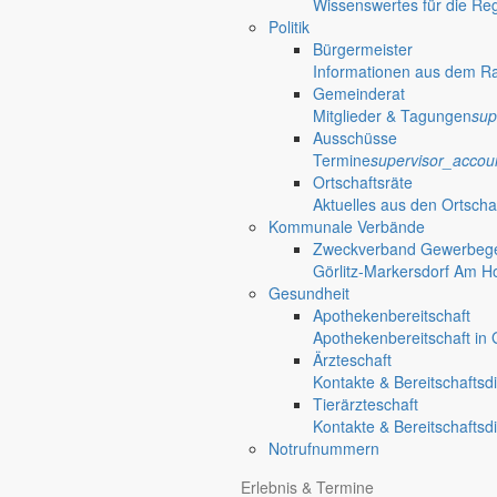
Wissenswertes für die Re
Politik
Bürgermeister
Informationen aus dem R
Gemeinderat
Mitglieder & Tagungen
sup
Ausschüsse
Termine
supervisor_accou
Ortschaftsräte
Aktuelles aus den Ortscha
Kommunale Verbände
Zweckverband Gewerbege
Görlitz-Markersdorf Am H
Gesundheit
Apothekenbereitschaft
Apothekenbereitschaft in G
Ärzteschaft
Kontakte & Bereitschaftsd
Tierärzteschaft
Kontakte & Bereitschaftsd
Notrufnummern
Erlebnis & Termine