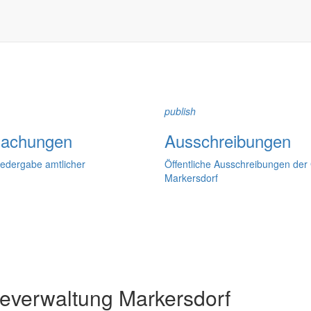
dorfer Kirchtürme hinaus und Belange der Region und des Lebens im lä
och aufgenommen werden sollte!
publish
achungen
Ausschreibungen
iedergabe amtlicher
Öffentliche Ausschreibungen de
Markersdorf
verwaltung Markersdorf