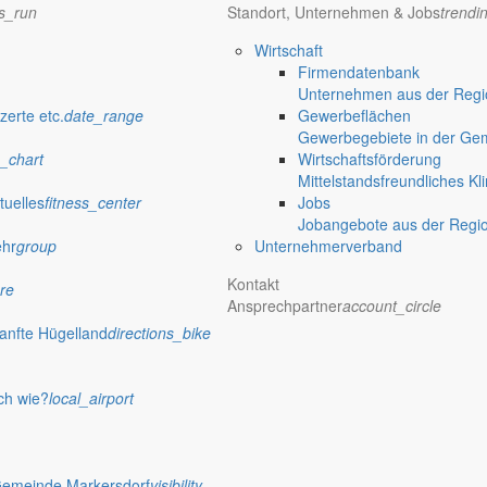
ns_run
Standort, Unternehmen & Jobs
trendi
Wirtschaft
Firmendatenbank
Unternehmen aus der Regio
zerte etc.
date_range
Gewerbeflächen
Gewerbegebiete in der Ge
_chart
Wirtschaftsförderung
Mittelstandsfreundliches Kl
tuelles
fitness_center
Jobs
Jobangebote aus der Regi
ehr
group
Unternehmerverband
Kontakt
re
Ansprechpartner
account_circle
anfte Hügelland
directions_bike
ch wie?
local_airport
Gemeinde Markersdorf
visibility