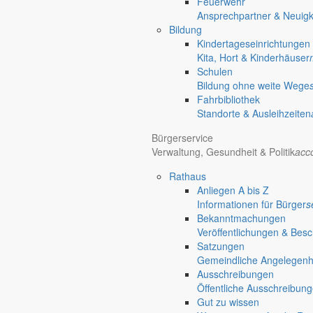
Feuerwehr
chevron_right
Rathaus
Ansprechpartner & Neuigk
Markersdorf
Bildung
Deutsch-Paulsdorf
Kindertageseinrichtungen
Holtendorf
Kita, Hort & Kinderhäuser
Gersdorf
Schulen
Bildung ohne weite Wege
Fahrbibliothek
Standorte & Ausleihzeiten
Bürgerservice
Verwaltung, Gesundheit & Politik
acc
Rathaus
Anliegen A bis Z
Informationen für Bürger
s
Bekanntmachungen
Veröffentlichungen & Bes
Satzungen
Gemeindliche Angelegenhei
Ausschreibungen
Öffentliche Ausschreibun
Gut zu wissen