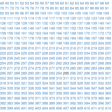
48
49
50
51
52
53
54
55
56
57
58
59
60
61
62
63
64
65
66
67
68
69
70
71
72
73
74
75
76
77
78
79
80
81
82
83
84
85
86
87
88
89
90
91
92
93
94
95
96
97
98
99
100
101
102
103
104
105
106
107
108
109
110
111
112
113
114
115
116
117
118
119
120
121
122
123
124
125
126
127
128
129
130
131
132
133
134
135
136
137
138
139
140
141
142
143
144
145
146
147
148
149
150
151
152
153
154
155
156
157
158
159
160
161
162
163
164
165
166
167
168
169
170
171
172
173
174
175
176
177
178
179
180
181
182
183
184
185
186
187
188
189
190
191
192
193
194
195
196
197
198
199
200
201
202
203
204
205
206
207
208
209
210
211
212
213
214
215
216
217
218
219
220
221
222
223
224
225
226
227
228
229
230
231
232
233
234
235
236
237
238
239
240
241
242
243
244
245
246
247
248
249
250
251
252
253
254
255
256
257
258
259
260
261
262
263
264
265
266
267
268
269
270
271
272
273
274
275
276
277
278
279
280
281
282
283
284
285
286
287
288
289
290
291
292
293
294
295
296
297
298
299
300
301
302
303
304
305
306
307
308
309
310
311
312
313
314
315
316
317
318
319
320
321
322
323
324
325
326
327
328
329
330
331
332
333
334
335
336
337
338
339
340
341
342
343
344
345
346
347
348
349
350
351
352
353
354
355
356
357
358
359
360
361
362
363
364
365
366
367
368
369
370
371
372
373
374
375
376
377
378
379
380
381
382
383
384
385
386
387
388
389
390
391
392
393
394
395
396
397
398
399
400
401
402
403
404
405
406
407
408
409
410
411
412
413