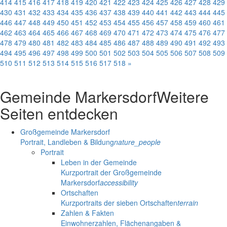
414
415
416
417
418
419
420
421
422
423
424
425
426
427
428
429
430
431
432
433
434
435
436
437
438
439
440
441
442
443
444
445
446
447
448
449
450
451
452
453
454
455
456
457
458
459
460
461
462
463
464
465
466
467
468
469
470
471
472
473
474
475
476
477
478
479
480
481
482
483
484
485
486
487
488
489
490
491
492
493
494
495
496
497
498
499
500
501
502
503
504
505
506
507
508
509
510
511
512
513
514
515
516
517
518
»
Gemeinde Markersdorf
Weitere
Seiten entdecken
Großgemeinde Markersdorf
Portrait, Landleben & Bildung
nature_people
Portrait
Leben in der Gemeinde
Kurzportrait der Großgemeinde
Markersdorf
accessibility
Ortschaften
Kurzportraits der sieben Ortschaften
terrain
Zahlen & Fakten
Einwohnerzahlen, Flächenangaben &