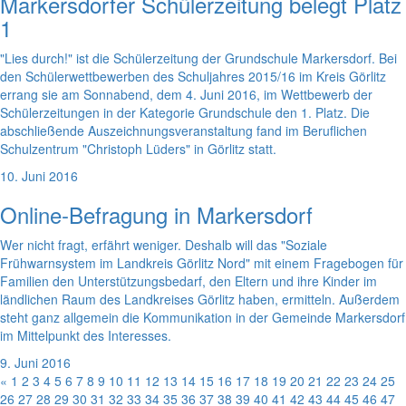
Markersdorfer Schülerzeitung belegt Platz
1
"Lies durch!" ist die Schülerzeitung der Grundschule Markersdorf. Bei
den Schülerwettbewerben des Schuljahres 2015/16 im Kreis Görlitz
errang sie am Sonnabend, dem 4. Juni 2016, im Wettbewerb der
Schülerzeitungen in der Kategorie Grundschule den 1. Platz. Die
abschließende Auszeichnungsveranstaltung fand im Beruflichen
Schulzentrum "Christoph Lüders" in Görlitz statt.
10. Juni 2016
Online-Befragung in Markersdorf
Wer nicht fragt, erfährt weniger. Deshalb will das "Soziale
Frühwarnsystem im Landkreis Görlitz Nord" mit einem Fragebogen für
Familien den Unterstützungsbedarf, den Eltern und ihre Kinder im
ländlichen Raum des Landkreises Görlitz haben, ermitteln. Außerdem
steht ganz allgemein die Kommunikation in der Gemeinde Markersdorf
im Mittelpunkt des Interesses.
9. Juni 2016
«
1
2
3
4
5
6
7
8
9
10
11
12
13
14
15
16
17
18
19
20
21
22
23
24
25
26
27
28
29
30
31
32
33
34
35
36
37
38
39
40
41
42
43
44
45
46
47