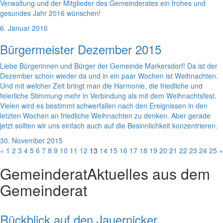
Verwaltung und der Mitglieder des Gemeinderates ein frohes und
gesundes Jahr 2016 wünschen!
6. Januar 2016
Bürgermeister Dezember 2015
Liebe Bürgerinnen und Bürger der Gemeinde Markersdorf! Da ist der
Dezember schon wieder da und in ein paar Wochen ist Weihnachten.
Und mit welcher Zeit bringt man die Harmonie, die friedliche und
feierliche Stimmung mehr in Verbindung als mit dem Weihnachtsfest.
Vielen wird es bestimmt schwerfallen nach den Ereignissen in den
letzten Wochen an friedliche Weihnachten zu denken. Aber gerade
jetzt sollten wir uns einfach auch auf die Besinnlichkeit konzentrieren.
30. November 2015
«
1
2
3
4
5
6
7
8
9
10
11
12
13
14
15
16
17
18
19
20
21
22
23
24
25
»
Gemeinderat
Aktuelles aus dem
Gemeinderat
Rückblick auf den Jauernicker