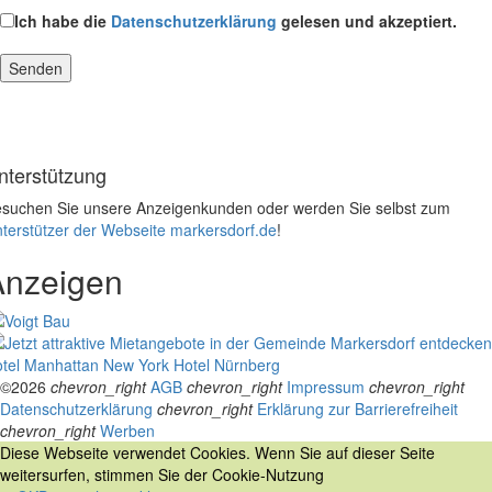
Ich habe die
Datenschutzerklärung
gelesen und akzeptiert.
nterstützung
suchen Sie unsere Anzeigenkunden oder werden Sie selbst zum
terstützer der Webseite markersdorf.de
!
Anzeigen
tel Manhattan New York
Hotel Nürnberg
©2026
chevron_right
AGB
chevron_right
Impressum
chevron_right
Datenschutzerklärung
chevron_right
Erklärung zur Barrierefreiheit
chevron_right
Werben
Diese Webseite verwendet Cookies. Wenn Sie auf dieser Seite
weitersurfen, stimmen Sie der Cookie-Nutzung