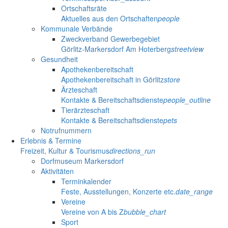
Ortschaftsräte
Aktuelles aus den Ortschaften
people
Kommunale Verbände
Zweckverband Gewerbegebiet
Görlitz-Markersdorf Am Hoterberg
streetview
Gesundheit
Apothekenbereitschaft
Apothekenbereitschaft in Görlitz
store
Ärzteschaft
Kontakte & Bereitschaftsdienste
people_outline
Tierärzteschaft
Kontakte & Bereitschaftsdienste
pets
Notrufnummern
Erlebnis & Termine
Freizeit, Kultur & Tourismus
directions_run
Dorfmuseum Markersdorf
Aktivitäten
Terminkalender
Feste, Ausstellungen, Konzerte etc.
date_range
Vereine
Vereine von A bis Z
bubble_chart
Sport