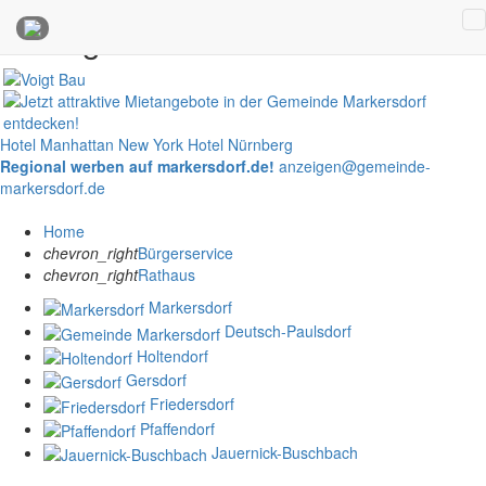
Anzeigen
Hotel Manhattan New York
Hotel Nürnberg
Regional werben auf markersdorf.de!
anzeigen@gemeinde-
markersdorf.de
Home
chevron_right
Bürgerservice
chevron_right
Rathaus
Markersdorf
Deutsch-Paulsdorf
Holtendorf
Gersdorf
Friedersdorf
Pfaffendorf
Jauernick-Buschbach