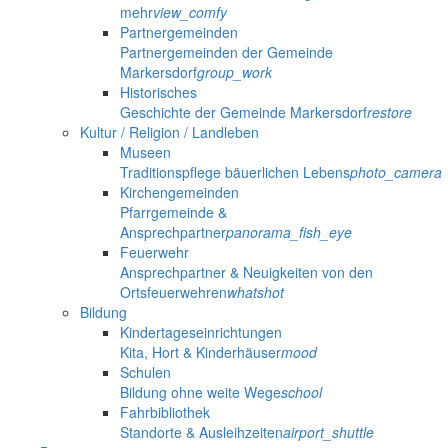
mehr
view_comfy
Partnergemeinden
Partnergemeinden der Gemeinde
Markersdorf
group_work
Historisches
Geschichte der Gemeinde Markersdorf
restore
Kultur / Religion / Landleben
Museen
Traditionspflege bäuerlichen Lebens
photo_camera
Kirchengemeinden
Pfarrgemeinde &
Ansprechpartner
panorama_fish_eye
Feuerwehr
Ansprechpartner & Neuigkeiten von den
Ortsfeuerwehren
whatshot
Bildung
Kindertageseinrichtungen
Kita, Hort & Kinderhäuser
mood
Schulen
Bildung ohne weite Wege
school
Fahrbibliothek
Standorte & Ausleihzeiten
airport_shuttle