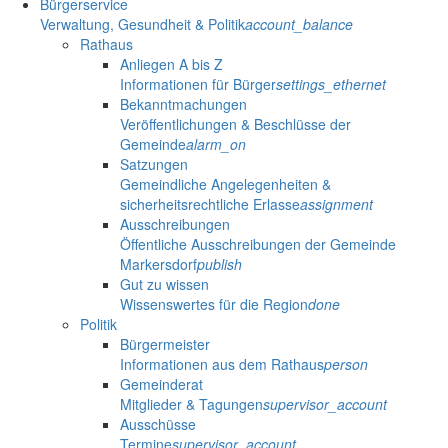
Bürgerservice
Verwaltung, Gesundheit & Politik
account_balance
Rathaus
Anliegen A bis Z
Informationen für Bürger
settings_ethernet
Bekanntmachungen
Veröffentlichungen & Beschlüsse der
Gemeinde
alarm_on
Satzungen
Gemeindliche Angelegenheiten &
sicherheitsrechtliche Erlasse
assignment
Ausschreibungen
Öffentliche Ausschreibungen der Gemeinde
Markersdorf
publish
Gut zu wissen
Wissenswertes für die Region
done
Politik
Bürgermeister
Informationen aus dem Rathaus
person
Gemeinderat
Mitglieder & Tagungen
supervisor_account
Ausschüsse
Termine
supervisor_account