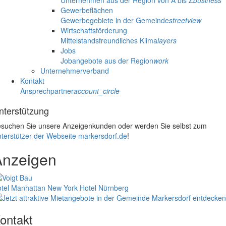
Unternehmen aus der Region von A bis Z
business
Gewerbeflächen
Gewerbegebiete in der Gemeinde
streetview
Wirtschaftsförderung
Mittelstandsfreundliches Klima
layers
Jobs
Jobangebote aus der Region
work
Unternehmerverband
Kontakt
Ansprechpartner
account_circle
nterstützung
suchen Sie unsere Anzeigenkunden oder werden Sie selbst zum
terstützer der Webseite markersdorf.de
!
Anzeigen
tel Manhattan New York
Hotel Nürnberg
ontakt