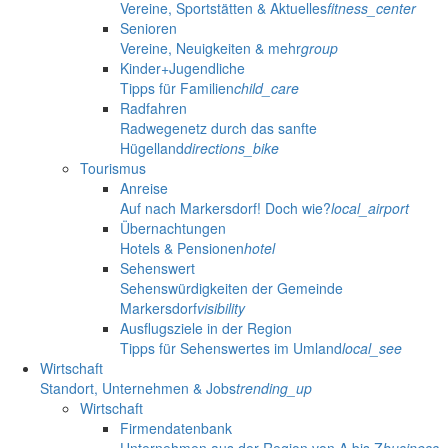
Vereine, Sportstätten & Aktuelles
fitness_center
Senioren
Vereine, Neuigkeiten & mehr
group
Kinder+Jugendliche
Tipps für Familien
child_care
Radfahren
Radwegenetz durch das sanfte
Hügelland
directions_bike
Tourismus
Anreise
Auf nach Markersdorf! Doch wie?
local_airport
Übernachtungen
Hotels & Pensionen
hotel
Sehenswert
Sehenswürdigkeiten der Gemeinde
Markersdorf
visibility
Ausflugsziele in der Region
Tipps für Sehenswertes im Umland
local_see
Wirtschaft
Standort, Unternehmen & Jobs
trending_up
Wirtschaft
Firmendatenbank