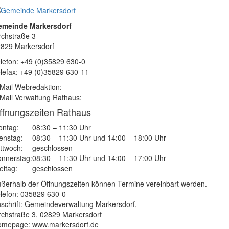
emeinde Markersdorf
rchstraße 3
829 Markersdorf
lefon: +49 (0)35829 630-0
lefax: +49 (0)35829 630-11
Mail Webredaktion:
Mail Verwaltung Rathaus:
ffnungszeiten Rathaus
ntag:
08:30 – 11:30 Uhr
enstag:
08:30 – 11:30 Uhr und 14:00 – 18:00 Uhr
ttwoch:
geschlossen
nnerstag:
08:30 – 11:30 Uhr und 14:00 – 17:00 Uhr
eitag:
geschlossen
ßerhalb der Öffnungszeiten können Termine vereinbart werden.
lefon: 035829 630-0
schrift: Gemeindeverwaltung Markersdorf,
rchstraße 3, 02829 Markersdorf
mepage: www.markersdorf.de