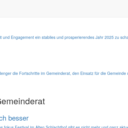
ürgermeister Silvio Renger unter dem Leitgedanken, Erreichtes anzue
it und Engagement ein stabiles und prosperierendes Jahr 2025 zu scha
 Renger die Fortschritte im Gemeinderat, den Einsatz für die Gemeinde 
Gemeinderat
och besser
s fokus Festival im Alten Schlachthof gibt es nicht mehr und ganz aktu