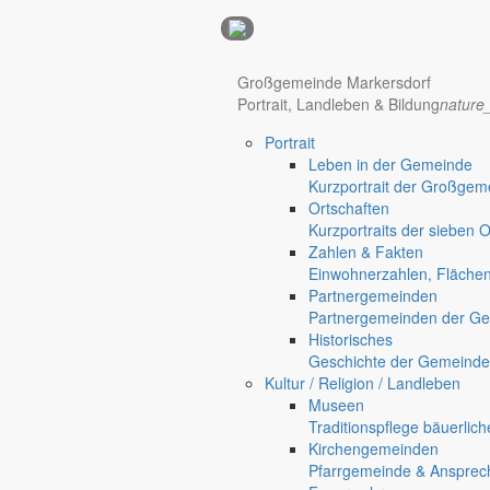
Anzeigen
Großgemeinde Markersdorf
Portrait, Landleben & Bildung
nature
Hotel Manhattan New York
Hotel Nürnberg
Portrait
Regional werben auf markersdorf.de!
anzeigen@gemeinde-markers
Leben in der Gemeinde
Kurzportrait der Großgem
Home
Ortschaften
chevron_right
Bürgerservice
Kurzportraits der sieben 
chevron_right
Rathaus
Zahlen & Fakten
Markersdorf
Einwohnerzahlen, Fläche
Deutsch-Paulsdorf
Partnergemeinden
Holtendorf
Partnergemeinden der Ge
Gersdorf
Historisches
Geschichte der Gemeinde
Friedersdorf
Kultur / Religion / Landleben
Pfaffendorf
Museen
Jauernick-Buschbach
Traditionspflege bäuerlic
Kirchengemeinden
Rathaus
Pfarrgemeinde & Ansprec