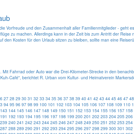
laub
 die Vorfreude und den Zusammenhalt aller Familienmitglieder - geht e
üge zu machen. Allerdings kann in der Zeit bis zum Antritt der Reise 
 den Kosten für den Urlaub sitzen zu bleiben, sollte man eine Reiserü
. Mit Fahrrad oder Auto war die Drei-Kilometer-Strecke in den benachbar
d "Kuh-Café", berichtet R. Urban vom Kultur- und Heimatverein Marker
6
27
28
29
30
31
32
33
34
35
36
37
38
39
40
41
42
43
44
45
46
47
48
3
94
95
96
97
98
99
100
101
102
103
104
105
106
107
108
109
110
1
143
144
145
146
147
148
149
150
151
152
153
154
155
156
157
158
191
192
193
194
195
196
197
198
199
200
201
202
203
204
205
206
239
240
241
242
243
244
245
246
247
248
249
250
251
252
253
254
287
288
289
290
291
292
293
294
295
296
297
298
299
300
301
302