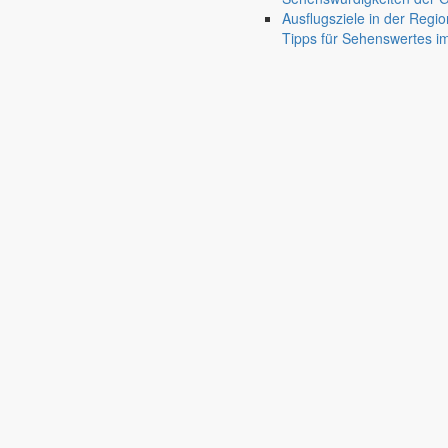
Ausflugsziele in der Regio
Bürgermeister Mai 2025
Tipps für Sehenswertes 
Bürgermeister Silvio Renger bedankt sich für das Engagement in Kirch
5. Mai 2025
Aus dem Rathaus
Bürgermeister März 2025
Bürgermeister Silvio Renger informiert über die jüngsten Gemeinderat
2. März 2025
Aus dem Rathaus
Bürgermeister Februar 2025
Bürgermeister Silvio Renger berichtet über den Winterdienst, den Neu
1. Februar 2025
Rede des Bürgermeisters
Neujahrsempfang der Gemeinde Markersd