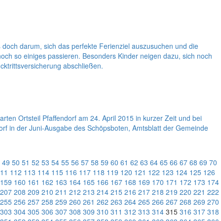
s doch darum, sich das perfekte Ferienziel auszusuchen und die
noch so einiges passieren. Besonders Kinder neigen dazu, sich noch
cktrittsversicherung abschließen.
ten Ortsteil Pfaffendorf am 24. April 2015 in kurzer Zeit und bei
sdorf in der Juni-Ausgabe des Schöpsboten, Amtsblatt der Gemeinde
49
50
51
52
53
54
55
56
57
58
59
60
61
62
63
64
65
66
67
68
69
70
11
112
113
114
115
116
117
118
119
120
121
122
123
124
125
126
159
160
161
162
163
164
165
166
167
168
169
170
171
172
173
174
207
208
209
210
211
212
213
214
215
216
217
218
219
220
221
222
255
256
257
258
259
260
261
262
263
264
265
266
267
268
269
270
303
304
305
306
307
308
309
310
311
312
313
314
315
316
317
318