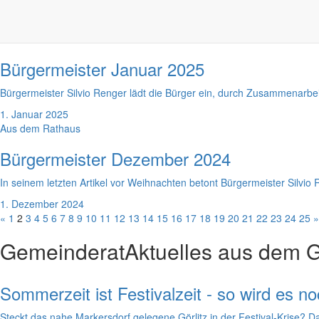
Beim Neujahrsempfang der Gemeinde Markersdorf stand die Rede von B
18. Januar 2025
Aus dem Rathaus
Bürgermeister Januar 2025
Bürgermeister Silvio Renger lädt die Bürger ein, durch Zusammenarbe
1. Januar 2025
Aus dem Rathaus
Bürgermeister Dezember 2024
In seinem letzten Artikel vor Weihnachten betont Bürgermeister Silvio
1. Dezember 2024
«
1
2
3
4
5
6
7
8
9
10
11
12
13
14
15
16
17
18
19
20
21
22
23
24
25
»
Gemeinderat
Aktuelles aus dem 
Sommerzeit ist Festivalzeit - so wird es n
Steckt das nahe Markersdorf gelegene Görlitz in der Festival-Krise? Da