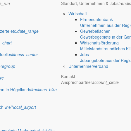
ns_run
Standort, Unternehmen & Jobs
trendi
des Dorfmuseums zeigt Bürgermeister Silvio Renger, wie vielfältig die 
Wirtschaft
Firmendatenbank
Unternehmen aus der Regio
zerte etc.
date_range
Gewerbeflächen
Gewerbegebiete in der Ge
leerstehende Immobilien ein und blickt zugleich auf erfolgreiche Bege
_chart
Wirtschaftsförderung
Mittelstandsfreundliches Kl
tuelles
fitness_center
Jobs
Jobangebote aus der Regi
ehr
group
Unternehmerverband
Kontakt
re
lge im Sport, Herausforderungen im Haushalt und geplante Investition
Ansprechpartner
account_circle
anfte Hügelland
directions_bike
ch wie?
local_airport
en und Entwicklungen in Markersdorf – von Grasmahd über Kita-Schließu
Gemeinde Markersdorf
visibility