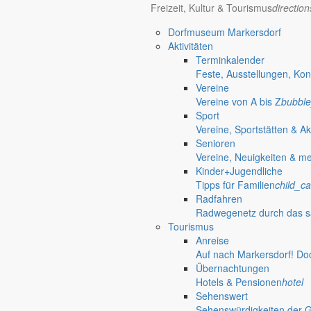
Freizeit, Kultur & Tourismus
directio
Mit Blick auf Bildung, Infrastruktur, Gewässerschutz und die Zukunft 
Dorfmuseum Markersdorf
31. August 2025
Aktivitäten
Aus dem Rathaus
Terminkalender
Bürgermeister August 2025
Feste, Ausstellungen, Kon
Vereine
Bürgermeister Silvio Renger lädt zur Mitwirkung an einer Studie über 
Vereine von A bis Z
bubble
Sport
1. August 2025
Vereine, Sportstätten & Ak
Aus dem Rathaus
Senioren
Vereine, Neuigkeiten & m
Bürgermeister Juli 2025
Kinder+Jugendliche
Tipps für Familien
child_ca
In seinem Sommergruß berichtet Bürgermeister Silvio Renger über Erfo
Radfahren
29. Juni 2025
Radwegenetz durch das s
Aus dem Rathaus
Tourismus
Anreise
Bürgermeister Juni 2025
Auf nach Markersdorf! Do
Übernachtungen
Bürgermeister Silvio Renger informiert über aktuelle Herausforderung
Hotels & Pensionen
hotel
Sehenswert
1. Juni 2025
Sehenswürdigkeiten der 
Aus dem Rathaus