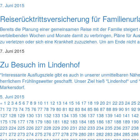
7. Juni 2015
Reiserücktrittsversicherung für Familienur
Bereits die Planung einer gemeinsamen Reise mit der Familie steigert
verbleibenden Wochen und Monate damit zu verbringen, Pläne für Ausfl
zu verletzen oder sich eine Krankheit zuzuziehen.
Um am Ende nicht auf
7. Juni 2015
Zu Besuch im Lindenhof
"Interessante Ausflugsziele gibt es auch in unserer unmittelbaren Nähe
herrlichem Frühlingswetter geschafft. Unser Ziel hieß "Lindenhof" un
Markersdorf.
5. Juni 2015
«
1
2
3
4
5
6
7
8
9
10
11
12
13
14
15
16
17
18
19
20
21
22
23
24
25
2
71
72
73
74
75
76
77
78
79
80
81
82
83
84
85
86
87
88
89
90
91
92
9
127
128
129
130
131
132
133
134
135
136
137
138
139
140
141
142
175
176
177
178
179
180
181
182
183
184
185
186
187
188
189
190
223
224
225
226
227
228
229
230
231
232
233
234
235
236
237
238
271
272
273
274
275
276
277
278
279
280
281
282
283
284
285
286