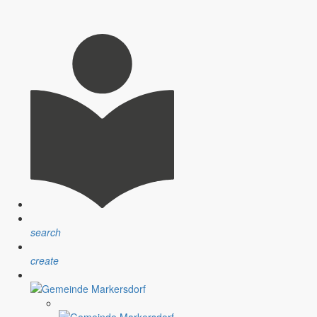
rojekte in Markersdorf.
t und das 25-jährige Jubiläum der Partnerschaft mit Erligheim.
r Mitgestaltung einer großzügigen Spende auf.
search
create