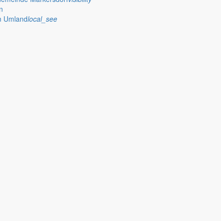
n
im Umland
local_see
e und Vereinen und gibt einen Ausblick auf anstehende Feste und Baup
ssitzungen, geplante Bauprojekte, die Zusammenarbeit mit dem Kinderra
jahrsempfang, aktuelle Gemeinderatsbeschlüsse und ruft die Bürger zu
orf 2025