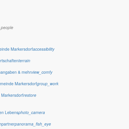
_people
dorf.de
einde Markersdorf
accessibility
Ortschaften
terrain
nangaben & mehr
view_comfy
meinde Markersdorf
group_work
 Markersdorf
restore
hen Lebens
photo_camera
hpartner
panorama_fish_eye