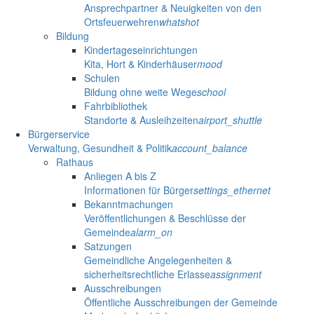
Ansprechpartner & Neuigkeiten von den
Ortsfeuerwehren
whatshot
Bildung
Kindertageseinrichtungen
Kita, Hort & Kinderhäuser
mood
Schulen
Bildung ohne weite Wege
school
Fahrbibliothek
Standorte & Ausleihzeiten
airport_shuttle
Bürgerservice
Verwaltung, Gesundheit & Politik
account_balance
Rathaus
Anliegen A bis Z
Informationen für Bürger
settings_ethernet
Bekanntmachungen
Veröffentlichungen & Beschlüsse der
Gemeinde
alarm_on
Satzungen
Gemeindliche Angelegenheiten &
sicherheitsrechtliche Erlasse
assignment
Ausschreibungen
Öffentliche Ausschreibungen der Gemeinde