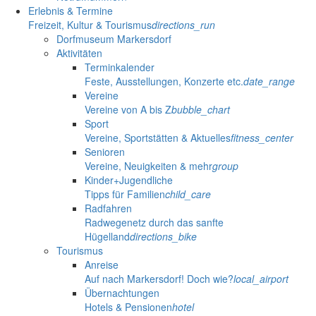
Erlebnis & Termine
Freizeit, Kultur & Tourismus
directions_run
Dorfmuseum Markersdorf
Aktivitäten
Terminkalender
Feste, Ausstellungen, Konzerte etc.
date_range
Vereine
Vereine von A bis Z
bubble_chart
Sport
Vereine, Sportstätten & Aktuelles
fitness_center
Senioren
Vereine, Neuigkeiten & mehr
group
Kinder+Jugendliche
Tipps für Familien
child_care
Radfahren
Radwegenetz durch das sanfte
Hügelland
directions_bike
Tourismus
Anreise
Auf nach Markersdorf! Doch wie?
local_airport
Übernachtungen
Hotels & Pensionen
hotel