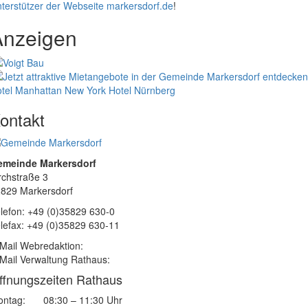
terstützer der Webseite markersdorf.de
!
Anzeigen
tel Manhattan New York
Hotel Nürnberg
ontakt
emeinde Markersdorf
rchstraße 3
829 Markersdorf
lefon: +49 (0)35829 630-0
lefax: +49 (0)35829 630-11
Mail Webredaktion:
Mail Verwaltung Rathaus:
ffnungszeiten Rathaus
ntag:
08:30 – 11:30 Uhr