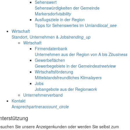
Sehenswert
Sehenswürdigkeiten der Gemeinde
Markersdorf
visibility
Ausflugsziele in der Region
Tipps für Sehenswertes im Umland
local_see
Wirtschaft
Standort, Unternehmen & Jobs
trending_up
Wirtschaft
Firmendatenbank
Unternehmen aus der Region von A bis Z
business
Gewerbeflächen
Gewerbegebiete in der Gemeinde
streetview
Wirtschaftsförderung
Mittelstandsfreundliches Klima
layers
Jobs
Jobangebote aus der Region
work
Unternehmerverband
Kontakt
Ansprechpartner
account_circle
nterstützung
suchen Sie unsere Anzeigenkunden oder werden Sie selbst zum