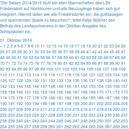
"Die Saison 2014/2015 läuft bei allen Mannschaften des LSV
Friedersdorf auf Hochtouren und alle Neuzugänge haben sich gut
integriert. Hiermit laden wie alle Friedersdorfer ein, die gutklassigen
und spannenden Spiele zu besuchen!", leitet Katja Stübner den
Beitrag des Landsportvereins in der Oktober-Ausgabe des
Schöpsboten ein.
21. Oktober 2014
«
1
2
3
4
5
6
7
8
9
10
11
12
13
14
15
16
17
18
19
20
21
22
23
24
25
26
27
28
29
30
31
32
33
34
35
36
37
38
39
40
41
42
43
44
45
46
47
48
49
50
51
52
53
54
55
56
57
58
59
60
61
62
63
64
65
66
67
68
69
70
71
72
73
74
75
76
77
78
79
80
81
82
83
84
85
86
87
88
89
90
91
92
93
94
95
96
97
98
99
100
101
102
103
104
105
106
107
108
109
110
111
112
113
114
115
116
117
118
119
120
121
122
123
124
125
126
127
128
129
130
131
132
133
134
135
136
137
138
139
140
141
142
143
144
145
146
147
148
149
150
151
152
153
154
155
156
157
158
159
160
161
162
163
164
165
166
167
168
169
170
171
172
173
174
175
176
177
178
179
180
181
182
183
184
185
186
187
188
189
190
191
192
193
194
195
196
197
198
199
200
201
202
203
204
205
206
207
208
209
210
211
212
213
214
215
216
217
218
219
220
221
222
223
224
225
226
227
228
229
230
231
232
233
234
235
236
237
238
239
240
241
242
243
244
245
246
247
248
249
250
251
252
253
254
255
256
257
258
259
260
261
262
263
264
265
266
267
268
269