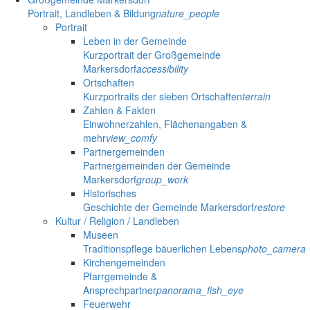
Portrait, Landleben & Bildung
nature_people
Portrait
Leben in der Gemeinde
Kurzportrait der Großgemeinde
Markersdorf
accessibility
Ortschaften
Kurzportraits der sieben Ortschaften
terrain
Zahlen & Fakten
Einwohnerzahlen, Flächenangaben &
mehr
view_comfy
Partnergemeinden
Partnergemeinden der Gemeinde
Markersdorf
group_work
Historisches
Geschichte der Gemeinde Markersdorf
restore
Kultur / Religion / Landleben
Museen
Traditionspflege bäuerlichen Lebens
photo_camera
Kirchengemeinden
Pfarrgemeinde &
Ansprechpartner
panorama_fish_eye
Feuerwehr