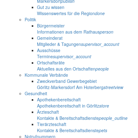
Markersdorf
publish
Gut zu wissen
Wissenswertes für die Region
done
Politik
Bürgermeister
Informationen aus dem Rathaus
person
Gemeinderat
Mitglieder & Tagungen
supervisor_account
Ausschüsse
Termine
supervisor_account
Ortschaftsräte
Aktuelles aus den Ortschaften
people
Kommunale Verbände
Zweckverband Gewerbegebiet
Görlitz-Markersdorf Am Hoterberg
streetview
Gesundheit
Apothekenbereitschaft
Apothekenbereitschaft in Görlitz
store
Ärzteschaft
Kontakte & Bereitschaftsdienste
people_outline
Tierärzteschaft
Kontakte & Bereitschaftsdienste
pets
Notrufnummern