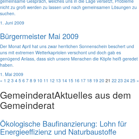
gemeinsame Gespräch, welches uns in die Lage versetzt, Probleme
nicht zu groß werden zu lassen und nach gemeinsamen Lösungen zu
suchen.
1. Juni 2009
Bürgermeister Mai 2009
Der Monat April hat uns zwar herrlichen Sonnenschein beschert und
uns mit extremen Wetterkapriolen verschont und doch gab es
genügend Anlass, dass sich unsere Menschen die Köpfe heiß geredet
haben.
1. Mai 2009
«
1
2
3
4
5
6
7
8
9
10
11
12
13
14
15
16
17
18
19
20
21
22
23
24
25
»
Gemeinderat
Aktuelles aus dem
Gemeinderat
Ökologische Baufinanzierung: Lohn für
Energieeffizienz und Naturbaustoffe