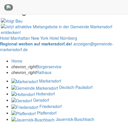
Anzeigen
Hotel Manhattan New York
Hotel Nürnberg
Regional werben auf markersdorf.de!
anzeigen@gemeinde-
markersdorf.de
Home
chevron_right
Bürgerservice
chevron_right
Rathaus
Markersdorf
Deutsch-Paulsdorf
Holtendorf
Gersdorf
Friedersdorf
Pfaffendorf
Jauernick-Buschbach