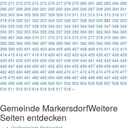
270
271
272
273
274
275
276
277
278
279
280
281
282
283
284
285
286
287
288
289
290
291
292
293
294
295
296
297
298
299
300
301
302
303
304
305
306
307
308
309
310
311
312
313
314
315
316
317
318
319
320
321
322
323
324
325
326
327
328
329
330
331
332
333
334
335
336
337
338
339
340
341
342
343
344
345
346
347
348
349
350
351
352
353
354
355
356
357
358
359
360
361
362
363
364
365
366
367
368
369
370
371
372
373
374
375
376
377
378
379
380
381
382
383
384
385
386
387
388
389
390
391
392
393
394
395
396
397
398
399
400
401
402
403
404
405
406
407
408
409
410
411
412
413
414
415
416
417
418
419
420
421
422
423
424
425
426
427
428
429
430
431
432
433
434
435
436
437
438
439
440
441
442
443
444
445
446
447
448
449
450
451
452
453
454
455
456
457
458
459
460
461
462
463
464
465
466
467
468
469
470
471
472
473
474
475
476
477
478
479
480
481
482
483
484
485
486
487
488
489
490
491
492
493
494
495
496
497
498
499
500
501
502
503
504
505
506
507
508
509
510
511
512
513
514
515
516
517
518
»
Gemeinde Markersdorf
Weitere
Seiten entdecken
Großgemeinde Markersdorf