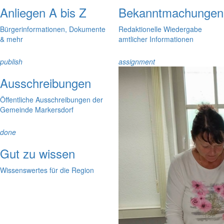
Anliegen A bis Z
Bekanntmachungen
Bürgerinformationen, Dokumente
Redaktionelle Wiedergabe
& mehr
amtlicher Informationen
publish
assignment
Ausschreibungen
Öffentliche Ausschreibungen der
Gemeinde Markersdorf
done
Gut zu wissen
Wissenswertes für die Region