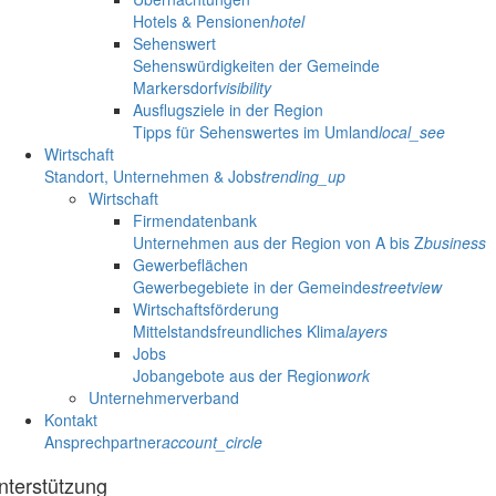
Hotels & Pensionen
hotel
Sehenswert
Sehenswürdigkeiten der Gemeinde
Markersdorf
visibility
Ausflugsziele in der Region
Tipps für Sehenswertes im Umland
local_see
Wirtschaft
Standort, Unternehmen & Jobs
trending_up
Wirtschaft
Firmendatenbank
Unternehmen aus der Region von A bis Z
business
Gewerbeflächen
Gewerbegebiete in der Gemeinde
streetview
Wirtschaftsförderung
Mittelstandsfreundliches Klima
layers
Jobs
Jobangebote aus der Region
work
Unternehmerverband
Kontakt
Ansprechpartner
account_circle
nterstützung