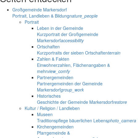
Großgemeinde Markersdorf
Portrait, Landleben & Bildung
nature_people
Portrait
Leben in der Gemeinde
Kurzportrait der Großgemeinde
Markersdorf
accessibility
Ortschaften
Kurzportraits der sieben Ortschaften
terrain
Zahlen & Fakten
Einwohnerzahlen, Flächenangaben &
mehr
view_comfy
Partnergemeinden
Partnergemeinden der Gemeinde
Markersdorf
group_work
Historisches
Geschichte der Gemeinde Markersdorf
restore
Kultur / Religion / Landleben
Museen
Traditionspflege bäuerlichen Lebens
photo_camera
Kirchengemeinden
Pfarrgemeinde &