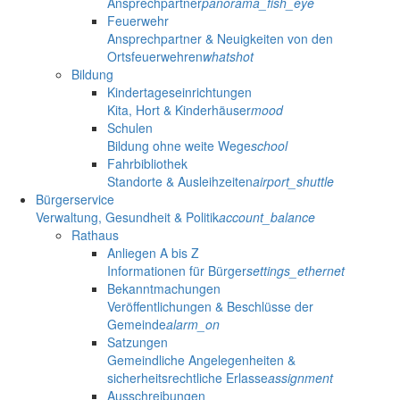
Ansprechpartner
panorama_fish_eye
Feuerwehr
Ansprechpartner & Neuigkeiten von den
Ortsfeuerwehren
whatshot
Bildung
Kindertageseinrichtungen
Kita, Hort & Kinderhäuser
mood
Schulen
Bildung ohne weite Wege
school
Fahrbibliothek
Standorte & Ausleihzeiten
airport_shuttle
Bürgerservice
Verwaltung, Gesundheit & Politik
account_balance
Rathaus
Anliegen A bis Z
Informationen für Bürger
settings_ethernet
Bekanntmachungen
Veröffentlichungen & Beschlüsse der
Gemeinde
alarm_on
Satzungen
Gemeindliche Angelegenheiten &
sicherheitsrechtliche Erlasse
assignment
Ausschreibungen