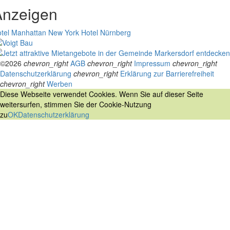
Anzeigen
tel Manhattan New York
Hotel Nürnberg
©2026
chevron_right
AGB
chevron_right
Impressum
chevron_right
Datenschutzerklärung
chevron_right
Erklärung zur Barrierefreiheit
chevron_right
Werben
Diese Webseite verwendet Cookies. Wenn Sie auf dieser Seite
weitersurfen, stimmen Sie der Cookie-Nutzung
zu
OK
Datenschutzerklärung