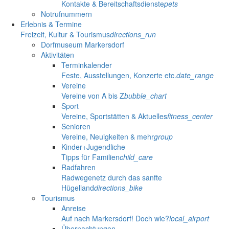
Kontakte & Bereitschaftsdienste
pets
Notrufnummern
Erlebnis & Termine
Freizeit, Kultur & Tourismus
directions_run
Dorfmuseum Markersdorf
Aktivitäten
Terminkalender
Feste, Ausstellungen, Konzerte etc.
date_range
Vereine
Vereine von A bis Z
bubble_chart
Sport
Vereine, Sportstätten & Aktuelles
fitness_center
Senioren
Vereine, Neuigkeiten & mehr
group
Kinder+Jugendliche
Tipps für Familien
child_care
Radfahren
Radwegenetz durch das sanfte
Hügelland
directions_bike
Tourismus
Anreise
Auf nach Markersdorf! Doch wie?
local_airport
Übernachtungen