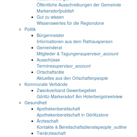
Öffentliche Ausschreibungen der Gemeinde
Markersdorf
publish
Gut zu wissen
Wissenswertes für die Region
done
Politik
Bürgermeister
Informationen aus dem Rathaus
person
Gemeinderat
Mitglieder & Tagungen
supervisor_account
Ausschüsse
Termine
supervisor_account
Ortschaftsräte
Aktuelles aus den Ortschaften
people
Kommunale Verbände
Zweckverband Gewerbegebiet
Görlitz-Markersdorf Am Hoterberg
streetview
Gesundheit
Apothekenbereitschaft
Apothekenbereitschaft in Görlitz
store
Ärzteschaft
Kontakte & Bereitschaftsdienste
people_outline
Tierärzteschaft