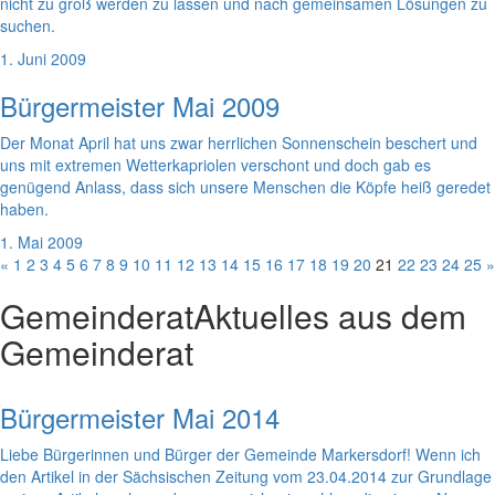
nicht zu groß werden zu lassen und nach gemeinsamen Lösungen zu
suchen.
1. Juni 2009
Bürgermeister Mai 2009
Der Monat April hat uns zwar herrlichen Sonnenschein beschert und
uns mit extremen Wetterkapriolen verschont und doch gab es
genügend Anlass, dass sich unsere Menschen die Köpfe heiß geredet
haben.
1. Mai 2009
«
1
2
3
4
5
6
7
8
9
10
11
12
13
14
15
16
17
18
19
20
21
22
23
24
25
»
Gemeinderat
Aktuelles aus dem
Gemeinderat
Bürgermeister Mai 2014
Liebe Bürgerinnen und Bürger der Gemeinde Markersdorf! Wenn ich
den Artikel in der Sächsischen Zeitung vom 23.04.2014 zur Grundlage