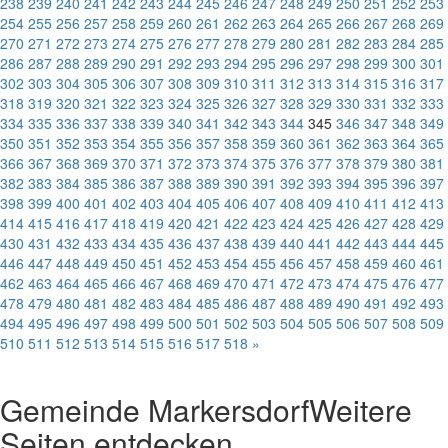
238
239
240
241
242
243
244
245
246
247
248
249
250
251
252
253
254
255
256
257
258
259
260
261
262
263
264
265
266
267
268
269
270
271
272
273
274
275
276
277
278
279
280
281
282
283
284
285
286
287
288
289
290
291
292
293
294
295
296
297
298
299
300
301
302
303
304
305
306
307
308
309
310
311
312
313
314
315
316
317
318
319
320
321
322
323
324
325
326
327
328
329
330
331
332
333
334
335
336
337
338
339
340
341
342
343
344
345
346
347
348
349
350
351
352
353
354
355
356
357
358
359
360
361
362
363
364
365
366
367
368
369
370
371
372
373
374
375
376
377
378
379
380
381
382
383
384
385
386
387
388
389
390
391
392
393
394
395
396
397
398
399
400
401
402
403
404
405
406
407
408
409
410
411
412
413
414
415
416
417
418
419
420
421
422
423
424
425
426
427
428
429
430
431
432
433
434
435
436
437
438
439
440
441
442
443
444
445
446
447
448
449
450
451
452
453
454
455
456
457
458
459
460
461
462
463
464
465
466
467
468
469
470
471
472
473
474
475
476
477
478
479
480
481
482
483
484
485
486
487
488
489
490
491
492
493
494
495
496
497
498
499
500
501
502
503
504
505
506
507
508
509
510
511
512
513
514
515
516
517
518
»
Gemeinde Markersdorf
Weitere
Seiten entdecken