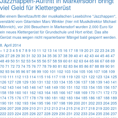
Jazzhappen-Auftritt in Markersdorf bringt
viel Geld für Klettergerüst
Bei einem Benefizauftritt der musikalischen Lesebühne "Jazzhappen",
verstärkt vom Gitarristen Marc Winkler (hier mit Musikdirektor Michael
Mönnich), vor 200 Besuchern in Markersdorf wurden 2.000 Euro für
ein neues Klettergerüst für Grundschule und Hort erlöst. Das alte
Gerüst muss wegen nicht reparierbarer Mängel bald gesperrt werden.
8. April 2014
«
1
2
3
4
5
6
7
8
9
10
11
12
13
14
15
16
17
18
19
20
21
22
23
24
25
26
27
28
29
30
31
32
33
34
35
36
37
38
39
40
41
42
43
44
45
46
47
48
49
50
51
52
53
54
55
56
57
58
59
60
61
62
63
64
65
66
67
68
69
70
71
72
73
74
75
76
77
78
79
80
81
82
83
84
85
86
87
88
89
90
91
92
93
94
95
96
97
98
99
100
101
102
103
104
105
106
107
108
109
110
111
112
113
114
115
116
117
118
119
120
121
122
123
124
125
126
127
128
129
130
131
132
133
134
135
136
137
138
139
140
141
142
143
144
145
146
147
148
149
150
151
152
153
154
155
156
157
158
159
160
161
162
163
164
165
166
167
168
169
170
171
172
173
174
175
176
177
178
179
180
181
182
183
184
185
186
187
188
189
190
191
192
193
194
195
196
197
198
199
200
201
202
203
204
205
206
207
208
209
210
211
212
213
214
215
216
217
218
219
220
221
222
223
224
225
226
227
228
229
230
231
232
233
234
235
236
237