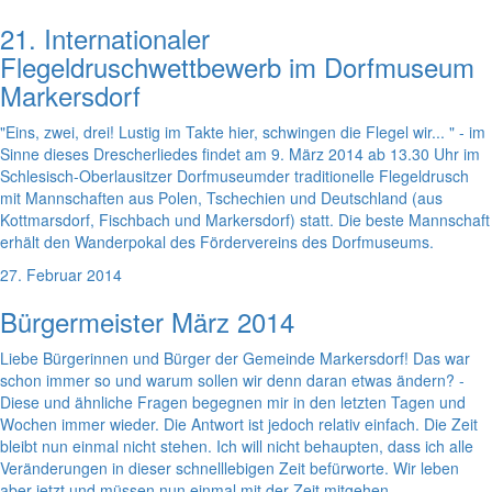
21. Internationaler
Flegeldruschwettbewerb im Dorfmuseum
Markersdorf
"Eins, zwei, drei! Lustig im Takte hier, schwingen die Flegel wir... " - im
Sinne dieses Drescherliedes findet am 9. März 2014 ab 13.30 Uhr im
Schlesisch-Oberlausitzer Dorfmuseumder traditionelle Flegeldrusch
mit Mannschaften aus Polen, Tschechien und Deutschland (aus
Kottmarsdorf, Fischbach und Markersdorf) statt. Die beste Mannschaft
erhält den Wanderpokal des Fördervereins des Dorfmuseums.
27. Februar 2014
Bürgermeister März 2014
Liebe Bürgerinnen und Bürger der Gemeinde Markersdorf! Das war
schon immer so und warum sollen wir denn daran etwas ändern? -
Diese und ähnliche Fragen begegnen mir in den letzten Tagen und
Wochen immer wieder. Die Antwort ist jedoch relativ einfach. Die Zeit
bleibt nun einmal nicht stehen. Ich will nicht behaupten, dass ich alle
Veränderungen in dieser schnelllebigen Zeit befürworte. Wir leben
aber jetzt und müssen nun einmal mit der Zeit mitgehen.