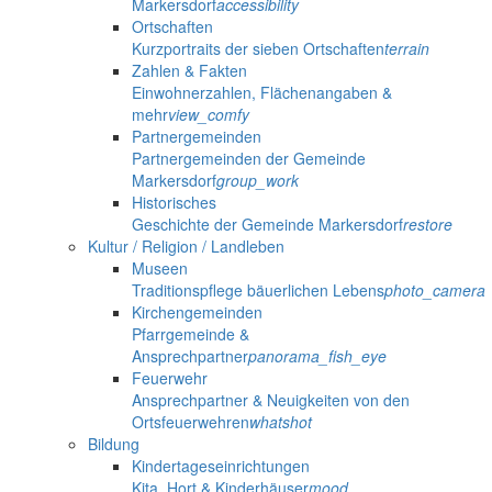
Markersdorf
accessibility
Ortschaften
Kurzportraits der sieben Ortschaften
terrain
Zahlen & Fakten
Einwohnerzahlen, Flächenangaben &
mehr
view_comfy
Partnergemeinden
Partnergemeinden der Gemeinde
Markersdorf
group_work
Historisches
Geschichte der Gemeinde Markersdorf
restore
Kultur / Religion / Landleben
Museen
Traditionspflege bäuerlichen Lebens
photo_camera
Kirchengemeinden
Pfarrgemeinde &
Ansprechpartner
panorama_fish_eye
Feuerwehr
Ansprechpartner & Neuigkeiten von den
Ortsfeuerwehren
whatshot
Bildung
Kindertageseinrichtungen
Kita, Hort & Kinderhäuser
mood