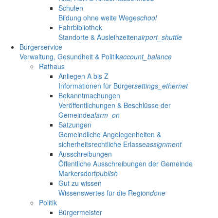
Schulen
Bildung ohne weite Wege
school
Fahrbibliothek
Standorte & Ausleihzeiten
airport_shuttle
Bürgerservice
Verwaltung, Gesundheit & Politik
account_balance
Rathaus
Anliegen A bis Z
Informationen für Bürger
settings_ethernet
Bekanntmachungen
Veröffentlichungen & Beschlüsse der
Gemeinde
alarm_on
Satzungen
Gemeindliche Angelegenheiten &
sicherheitsrechtliche Erlasse
assignment
Ausschreibungen
Öffentliche Ausschreibungen der Gemeinde
Markersdorf
publish
Gut zu wissen
Wissenswertes für die Region
done
Politik
Bürgermeister