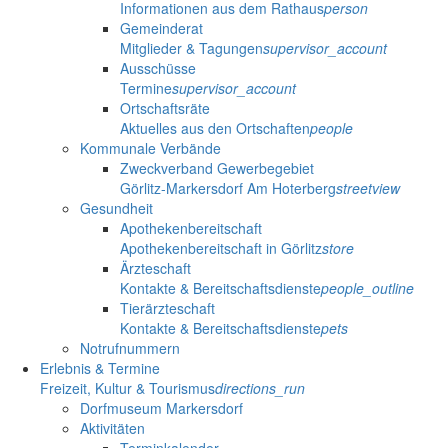
Informationen aus dem Rathaus
person
Gemeinderat
Mitglieder & Tagungen
supervisor_account
Ausschüsse
Termine
supervisor_account
Ortschaftsräte
Aktuelles aus den Ortschaften
people
Kommunale Verbände
Zweckverband Gewerbegebiet
Görlitz-Markersdorf Am Hoterberg
streetview
Gesundheit
Apothekenbereitschaft
Apothekenbereitschaft in Görlitz
store
Ärzteschaft
Kontakte & Bereitschaftsdienste
people_outline
Tierärzteschaft
Kontakte & Bereitschaftsdienste
pets
Notrufnummern
Erlebnis & Termine
Freizeit, Kultur & Tourismus
directions_run
Dorfmuseum Markersdorf
Aktivitäten