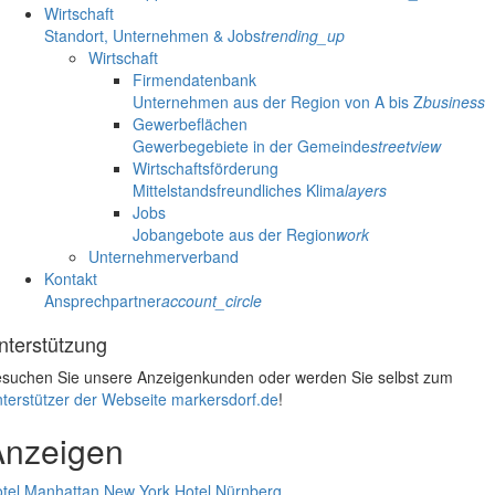
Wirtschaft
Standort, Unternehmen & Jobs
trending_up
Wirtschaft
Firmendatenbank
Unternehmen aus der Region von A bis Z
business
Gewerbeflächen
Gewerbegebiete in der Gemeinde
streetview
Wirtschaftsförderung
Mittelstandsfreundliches Klima
layers
Jobs
Jobangebote aus der Region
work
Unternehmerverband
Kontakt
Ansprechpartner
account_circle
nterstützung
suchen Sie unsere Anzeigenkunden oder werden Sie selbst zum
terstützer der Webseite markersdorf.de
!
Anzeigen
tel Manhattan New York
Hotel Nürnberg