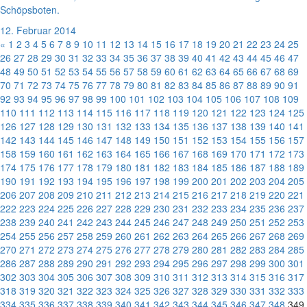
Schöpsboten.
12. Februar 2014
«
1
2
3
4
5
6
7
8
9
10
11
12
13
14
15
16
17
18
19
20
21
22
23
24
25
26
27
28
29
30
31
32
33
34
35
36
37
38
39
40
41
42
43
44
45
46
47
48
49
50
51
52
53
54
55
56
57
58
59
60
61
62
63
64
65
66
67
68
69
70
71
72
73
74
75
76
77
78
79
80
81
82
83
84
85
86
87
88
89
90
91
92
93
94
95
96
97
98
99
100
101
102
103
104
105
106
107
108
109
110
111
112
113
114
115
116
117
118
119
120
121
122
123
124
125
126
127
128
129
130
131
132
133
134
135
136
137
138
139
140
141
142
143
144
145
146
147
148
149
150
151
152
153
154
155
156
157
158
159
160
161
162
163
164
165
166
167
168
169
170
171
172
173
174
175
176
177
178
179
180
181
182
183
184
185
186
187
188
189
190
191
192
193
194
195
196
197
198
199
200
201
202
203
204
205
206
207
208
209
210
211
212
213
214
215
216
217
218
219
220
221
222
223
224
225
226
227
228
229
230
231
232
233
234
235
236
237
238
239
240
241
242
243
244
245
246
247
248
249
250
251
252
253
254
255
256
257
258
259
260
261
262
263
264
265
266
267
268
269
270
271
272
273
274
275
276
277
278
279
280
281
282
283
284
285
286
287
288
289
290
291
292
293
294
295
296
297
298
299
300
301
302
303
304
305
306
307
308
309
310
311
312
313
314
315
316
317
318
319
320
321
322
323
324
325
326
327
328
329
330
331
332
333
334
335
336
337
338
339
340
341
342
343
344
345
346
347
348
349