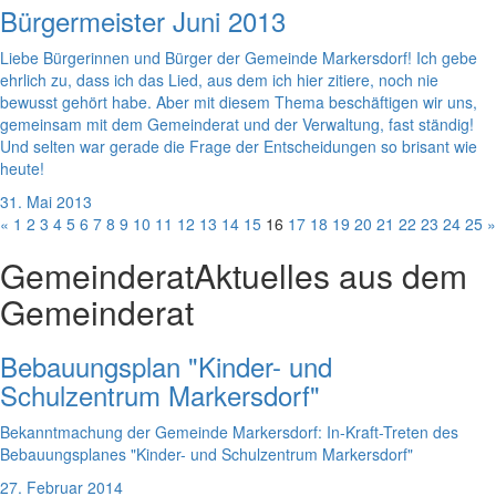
Bürgermeister Juni 2013
Liebe Bürgerinnen und Bürger der Gemeinde Markersdorf! Ich gebe
ehrlich zu, dass ich das Lied, aus dem ich hier zitiere, noch nie
bewusst gehört habe. Aber mit diesem Thema beschäftigen wir uns,
gemeinsam mit dem Gemeinderat und der Verwaltung, fast ständig!
Und selten war gerade die Frage der Entscheidungen so brisant wie
heute!
31. Mai 2013
«
1
2
3
4
5
6
7
8
9
10
11
12
13
14
15
16
17
18
19
20
21
22
23
24
25
»
Gemeinderat
Aktuelles aus dem
Gemeinderat
Bebauungsplan "Kinder- und
Schulzentrum Markersdorf"
Bekanntmachung der Gemeinde Markersdorf: In-Kraft-Treten des
Bebauungsplanes "Kinder- und Schulzentrum Markersdorf"
27. Februar 2014