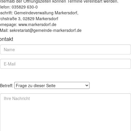
ßerhalb der Öffnungszeiten können Termine vereinbart werden.
lefon: 035829 630-0
schrift: Gemeindeverwaltung Markersdorf,
rchstraße 3, 02829 Markersdorf
mepage: www.markersdorf.de
Mail: sekretariat@gemeinde-markersdorf.de
ontakt
Betreff: