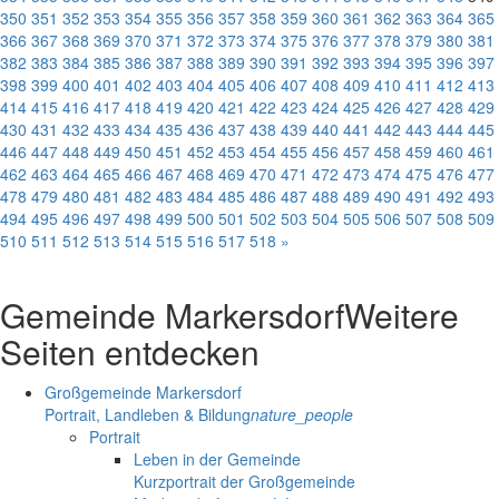
350
351
352
353
354
355
356
357
358
359
360
361
362
363
364
365
366
367
368
369
370
371
372
373
374
375
376
377
378
379
380
381
382
383
384
385
386
387
388
389
390
391
392
393
394
395
396
397
398
399
400
401
402
403
404
405
406
407
408
409
410
411
412
413
414
415
416
417
418
419
420
421
422
423
424
425
426
427
428
429
430
431
432
433
434
435
436
437
438
439
440
441
442
443
444
445
446
447
448
449
450
451
452
453
454
455
456
457
458
459
460
461
462
463
464
465
466
467
468
469
470
471
472
473
474
475
476
477
478
479
480
481
482
483
484
485
486
487
488
489
490
491
492
493
494
495
496
497
498
499
500
501
502
503
504
505
506
507
508
509
510
511
512
513
514
515
516
517
518
»
Gemeinde Markersdorf
Weitere
Seiten entdecken
Großgemeinde Markersdorf
Portrait, Landleben & Bildung
nature_people
Portrait
Leben in der Gemeinde
Kurzportrait der Großgemeinde