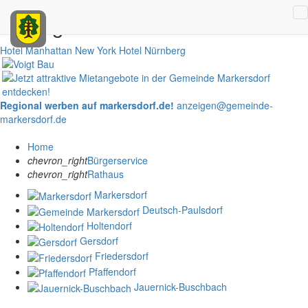
Anzeigen
Hotel Manhattan New York
Hotel Nürnberg
Regional werben auf markersdorf.de!
anzeigen@gemeinde-
markersdorf.de
Home
chevron_right
Bürgerservice
chevron_right
Rathaus
Markersdorf
Deutsch-Paulsdorf
Holtendorf
Gersdorf
Friedersdorf
Pfaffendorf
Jauernick-Buschbach