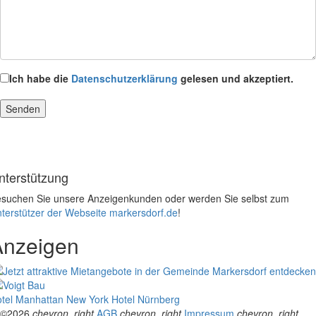
Ich habe die
Datenschutzerklärung
gelesen und akzeptiert.
nterstützung
suchen Sie unsere Anzeigenkunden oder werden Sie selbst zum
terstützer der Webseite markersdorf.de
!
Anzeigen
tel Manhattan New York
Hotel Nürnberg
©2026
chevron_right
AGB
chevron_right
Impressum
chevron_right