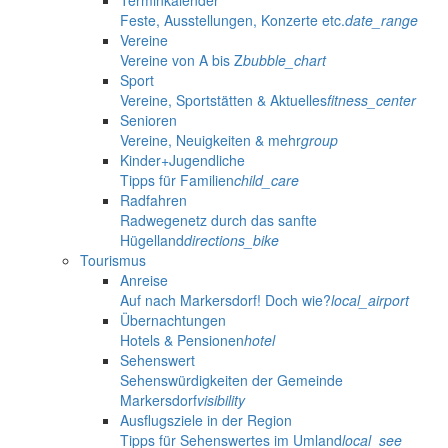
Terminkalender
Feste, Ausstellungen, Konzerte etc.
date_range
Vereine
Vereine von A bis Z
bubble_chart
Sport
Vereine, Sportstätten & Aktuelles
fitness_center
Senioren
Vereine, Neuigkeiten & mehr
group
Kinder+Jugendliche
Tipps für Familien
child_care
Radfahren
Radwegenetz durch das sanfte
Hügelland
directions_bike
Tourismus
Anreise
Auf nach Markersdorf! Doch wie?
local_airport
Übernachtungen
Hotels & Pensionen
hotel
Sehenswert
Sehenswürdigkeiten der Gemeinde
Markersdorf
visibility
Ausflugsziele in der Region
Tipps für Sehenswertes im Umland
local_see